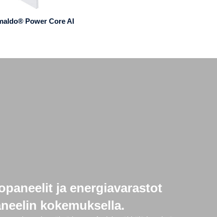
maldo® Power Core AI
opaneelit ja energiavarastot
paneelin kokemuksella.