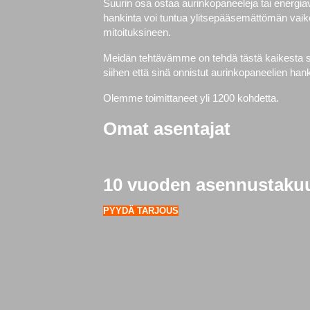
Suurin osa ostaa aurinkopaneeleja tai energi
hankinta voi tuntua ylitsepääsemättömän vaike
mitoituksineen.
Meidän tehtävämme on tehdä tästä kaikesta si
siihen että sinä onnistut aurinkopaneelien h
Olemme toimittaneet yli 1200 kohdetta.
Omat asentajat
10 vuoden asennustaku
PYYDÄ TARJOUS