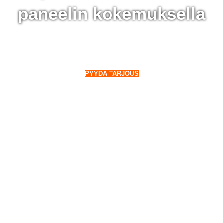
paneelin kokemuksella
Virolahti - 28 000 aurinkopaneelin kokemuksella
o Suomeen. Myös talvella.
PYYDÄ TARJOUS