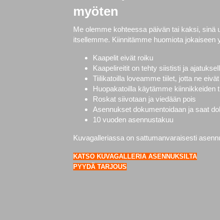
myöten
Me olemme kohteessa päivän tai kaksi, sinä
itsellemme. Kiinnitämme huomiota jokaiseen 
Kaapelit eivät roiku
Kaapelireitit on tehty siististi ja ajatuksel
Tiilikatoilla loveamme tiilet, jotta ne ei
Huopakatoilla käytämme kiinnikkeiden ti
Roskat siivotaan ja viedään pois
Asennukset dokumentoidaan ja saat doku
10 vuoden asennustakuu
Kuvagalleriassa on sattumanvaraisesti asennuks
KATSO KUVAGALLERIA ASENNUKSILTA
PYYDÄ TARJOUS