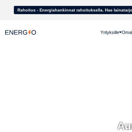
Rahoitus - Energiahankinnat rahoituk
Yrityksille
Omako
Aur