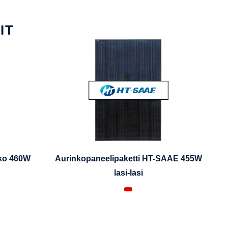
IT
iko 460W
Aurinkopaneelipaketti HT-SAAE 455W
lasi-lasi