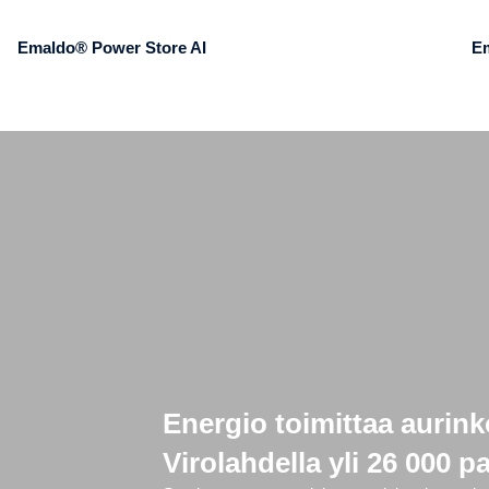
Emaldo® Power Store AI
E
Energio toimittaa aurink
Virolahdella yli 26 000 