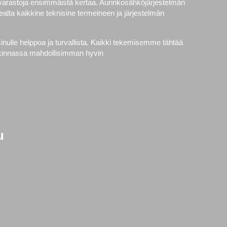
avarastoja ensimmäistä kertaa. Aurinkosähköjärjestelmän
alta kaikkine teknisine termeineen ja järjestelmän
nulle helppoa ja turvallista. Kaikki tekemisemme tähtää
ankinnassa mahdollisimman hyvin
u