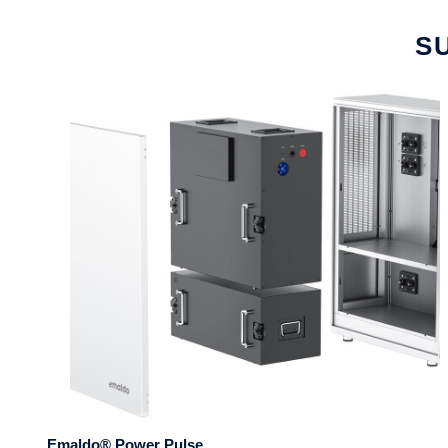
S
Emaldo® Power Pulse