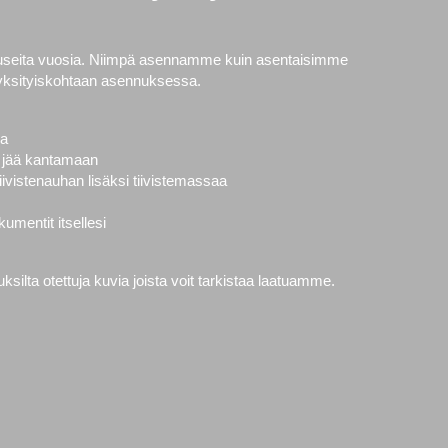
 useita vuosia. Niimpä asennamme kuin asentaisimme
yksityiskohtaan asennuksessa.
la
vät jää kantamaan
ivistenauhan lisäksi tiivistemassaa
mentit itsellesi
ilta otettuja kuvia joista voit tarkistaa laatuamme.