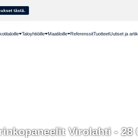
sella. Hae lainatarjoukset tästä.
titaloille
Taloyhtiöille
Maatiloille
Referenssit
Tuotteet
Uutiset ja artik
inkopaneelit Virolahti - 28