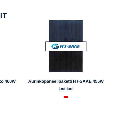
IT
iko 460W
Aurinkopaneelipaketti HT-SAAE 455W
lasi-lasi