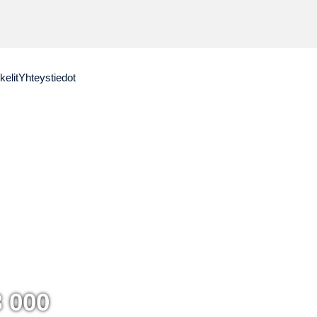
kelit
Yhteystiedot
8 000