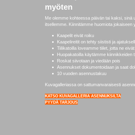
myöten
Me olemme kohteessa päivän tai kaksi, sinä
itsellemme. Kiinnitämme huomiota jokaiseen 
Kaapelit eivät roiku
Kaapelireitit on tehty siististi ja ajatuksel
Tiilikatoilla loveamme tiilet, jotta ne ei
Huopakatoilla käytämme kiinnikkeiden ti
Roskat siivotaan ja viedään pois
Asennukset dokumentoidaan ja saat doku
10 vuoden asennustakuu
Kuvagalleriassa on sattumanvaraisesti asennuks
KATSO KUVAGALLERIA ASENNUKSILTA
PYYDÄ TARJOUS