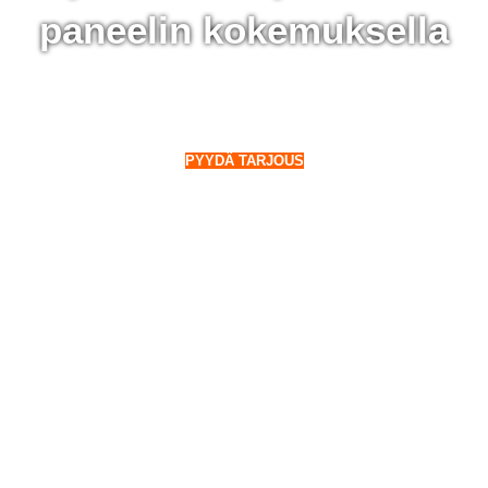
paneelin kokemuksella
 Taipalsaari - 28 000 aurinkopaneelin kokemuksella
o Suomeen. Myös talvella.
PYYDÄ TARJOUS