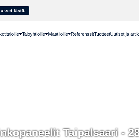
sella. Hae lainatarjoukset tästä.
titaloille
Taloyhtiöille
Maatiloille
Referenssit
Tuotteet
Uutiset ja artik
nkopaneelit Taipalsaari - 2