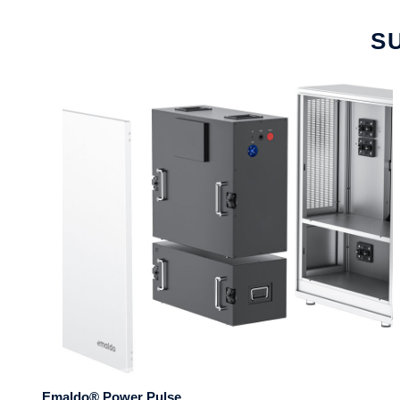
S
Emaldo® Power Pulse