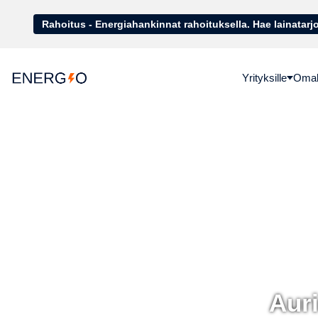
Rahoitus - Energiahankinnat rahoituk
Yrityksille
Omako
Auri