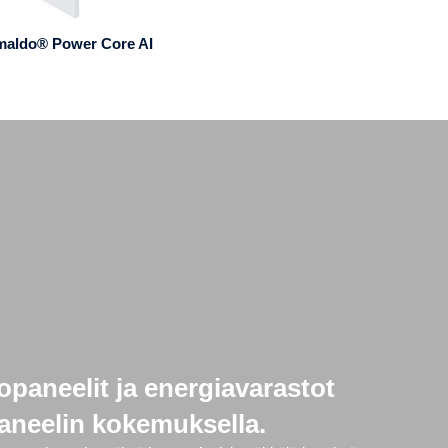
maldo® Power Core AI
opaneelit ja energiavarastot
paneelin kokemuksella.