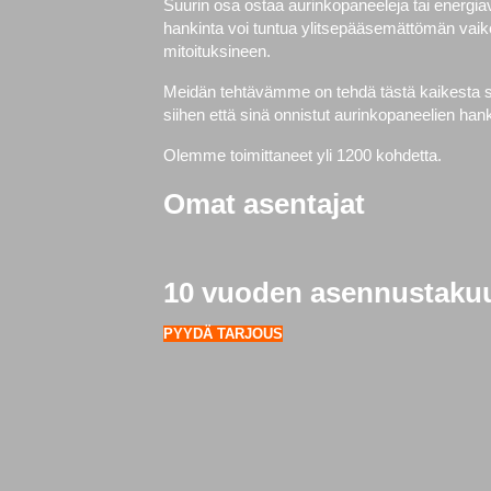
Suurin osa ostaa aurinkopaneeleja tai energi
hankinta voi tuntua ylitsepääsemättömän vaike
mitoituksineen.
Meidän tehtävämme on tehdä tästä kaikesta si
siihen että sinä onnistut aurinkopaneelien h
Olemme toimittaneet yli 1200 kohdetta.
Omat asentajat
10 vuoden asennustaku
PYYDÄ TARJOUS