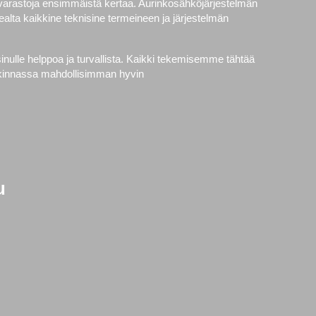
avarastoja ensimmäistä kertaa. Aurinkosähköjärjestelmän
alta kaikkine teknisine termeineen ja järjestelmän
nulle helppoa ja turvallista. Kaikki tekemisemme tähtää
ankinnassa mahdollisimman hyvin
u