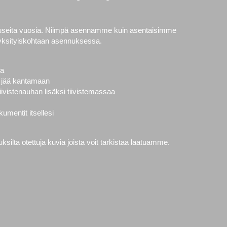
 useita vuosia. Niimpä asennamme kuin asentaisimme
yksityiskohtaan asennuksessa.
la
vät jää kantamaan
ivistenauhan lisäksi tiivistemassaa
mentit itsellesi
ilta otettuja kuvia joista voit tarkistaa laatuamme.