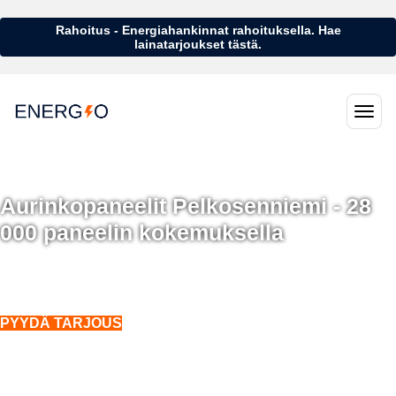
Rahoitus - Energiahankinnat rahoituksella. Hae
lainatarjoukset tästä.
Aurinkopaneelit Pelkosenniemi - 28
000 paneelin kokemuksella
Aurinkopaneelit Pelkosenniemi - 28 000 aurinkopaneelin kokemuksella
Asennukset koko Suomeen. Myös talvella.
PYYDÄ TARJOUS