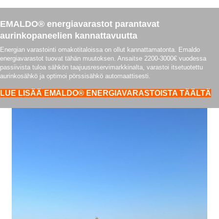
EMALDO® energiavarastot parantavat
aurinkopaneelien kannattavuutta
Energian varastointi omakotitaloissa on ollut kannattamatonta. Emaldo
energiavarastot tuovat tähän muutoksen. Ansaitse 2200-3000€ vuodessa
passiivista tuloa sähkön taajuusreservimarkkinalta, varastoi itsetuotettu
aurinkosähkö ja optimoi pörssisähkö automaattisesti.
LUE LISÄÄ EMALDO® ENERGIAVARASTOISTA TÄÄLTÄ