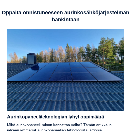
Oppaita onnistuneeseen aurinkosähköjärjestelmän
hankintaan
Aurinkopaneeliteknologian lyhyt oppimäärä
Mikä aurinkopaneeli minun kannattaa valita? Tämän artikkelin
jälkeen ymmärrät aurinkopaneelien teknologista jargonia.