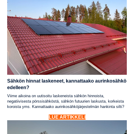
Sähkön hinnat laskeneet, kannattaako aurinkosähkö
edelleen?
Viime aikoina on uutisoitu laskeneista sähkön hinnoista,
negatiivisesta pörssisähköstä, sähkön futuurien laskusta, korkeista
koroista yms. Kannattaako aurinkosähköjärjestelmän hankinta silti?
LUE ARTIKKELI