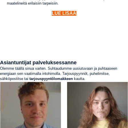
maatelineitä erilaisiin tarpeisiin.
LUE LISÄÄ
Asiantuntijat palveluksessanne
Olemme täällä sinua varten. Suhtaudumme uusiutuvaan ja puhtaaseen
energiaan sen vaatimalla intohimolla. Tarjouspyynnöt, puhelimitse,
sähköpostitse tai
tarjouspyyntölomakkeen
kautta.