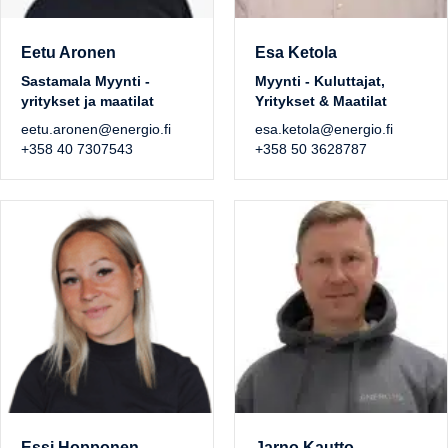
Eetu Aronen
Esa Ketola
Sastamala Myynti -
Myynti - Kuluttajat,
yritykset ja maatilat
Yritykset & Maatilat
eetu.aronen@energio.fi
esa.ketola@energio.fi
+358 40 7307543
+358 50 3628787
Essi Hopponen
Jarno Kautto