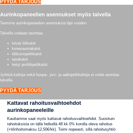
PYYDÄ TARJOUS
Aurinkopaneelien asennukset myös talvella
Teemme aurinkopaneelien asennuksia läpi vuoden.
Talvella voidaan asentaa:
loivat tiilikatot
konesaumakatot
tiilikuviopeltikatot
tasakatot
tietyt profiilipeltikatot.
Jyrkkiä kattoja sekä huopa-, pvc- ja aaltopeltikattoja ei voida asentaa
talvella.
PYYDÄ TARJOUS
Kattavat rahoitusvaihtoehdot
aurinkopaneeleille
Kauttamme saat myös kattavat rahoitusvaihtoehdot. Suosituin
rahoituksista on tällä hetkellä 48 kk 0% korolla oleva rahoitus
(+tilinhoitomaksu 12,50€/kk). Toimi nopeasti, sillä rahoitusyhtiö