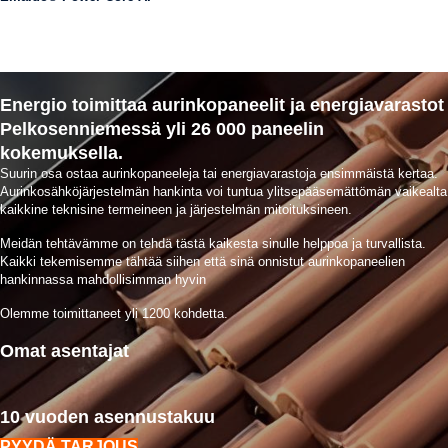
Energio toimittaa aurinkopaneelit ja energiavarastot
Pelkosenniemessä yli 26 000 paneelin
kokemuksella.
Suurin osa ostaa aurinkopaneeleja tai energiavarastoja ensimmäistä kertaa.
Aurinkosähköjärjestelmän hankinta voi tuntua ylitsepääsemättömän vaikealta
kaikkine teknisine termeineen ja järjestelmän mitoituksineen.
Meidän tehtävämme on tehdä tästä kaikesta sinulle helppoa ja turvallista.
Kaikki tekemisemme tähtää siihen että sinä onnistut aurinkopaneelien
hankinnassa mahdollisimman hyvin
Olemme toimittaneet yli 1200 kohdetta.
Omat asentajat
10 vuoden asennustakuu
PYYDÄ TARJOUS