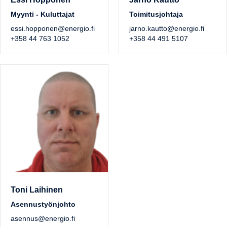
Myynti - Kuluttajat
Toimitusjohtaja
essi.hopponen@energio.fi
jarno.kautto@energio.fi
+358 44 763 1052
+358 44 491 5107
Toni Laihinen
Asennustyönjohto
asennus@energio.fi