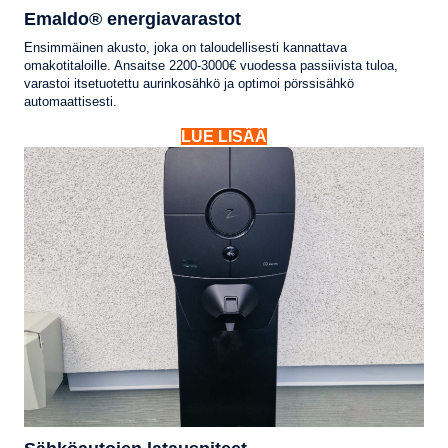
Emaldo® energiavarastot
Ensimmäinen akusto, joka on taloudellisesti kannattava
omakotitaloille. Ansaitse 2200-3000€ vuodessa passiivista tuloa,
varastoi itsetuotettu aurinkosähkö ja optimoi pörssisähkö
automaattisesti.
LUE LISÄÄ