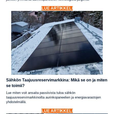
LUE ARTIKKELI
Sähkön Taajuusreservimarkkina: Mikä se on ja miten
se toimii?
Lue miten voit ansaita passiivista tuloa sähkön
taajuusreservimarkkinoilta aurinkopaneelien ja energiavarastojen
yhdistelmällä.
LUE ARTIKKELI