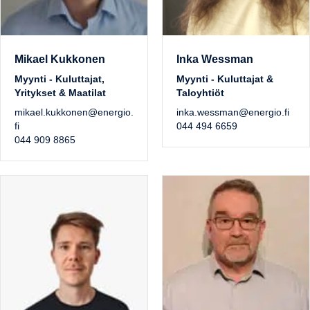
Mikael Kukkonen
Inka Wessman
Myynti - Kuluttajat,
Myynti - Kuluttajat &
Yritykset & Maatilat
Taloyhtiöt
mikael.kukkonen@energio.
inka.wessman@energio.fi
fi
044 494 6659
044 909 8865