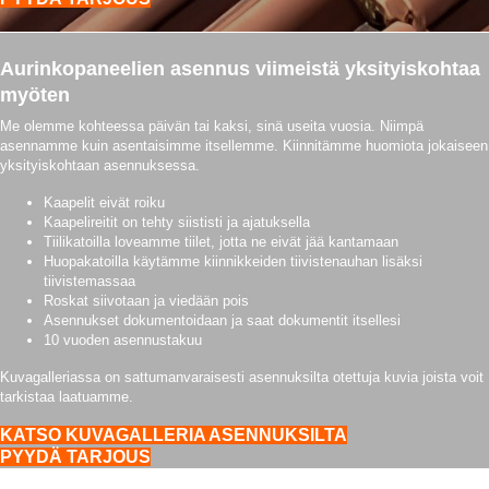
Aurinkopaneelien asennus viimeistä yksityiskohtaa
myöten
Me olemme kohteessa päivän tai kaksi, sinä useita vuosia. Niimpä
asennamme kuin asentaisimme itsellemme. Kiinnitämme huomiota jokaiseen
yksityiskohtaan asennuksessa.
Kaapelit eivät roiku
Kaapelireitit on tehty siististi ja ajatuksella
Tiilikatoilla loveamme tiilet, jotta ne eivät jää kantamaan
Huopakatoilla käytämme kiinnikkeiden tiivistenauhan lisäksi
tiivistemassaa
Roskat siivotaan ja viedään pois
Asennukset dokumentoidaan ja saat dokumentit itsellesi
10 vuoden asennustakuu
Kuvagalleriassa on sattumanvaraisesti asennuksilta otettuja kuvia joista voit
tarkistaa laatuamme.
KATSO KUVAGALLERIA ASENNUKSILTA
PYYDÄ TARJOUS