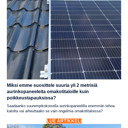
Miksi emme suosittele suuria yli 2 metrisiä
aurinkopaneeleita omakotitaloille kuin
poikkeustapauksissa?
Saadaanko suurempikokoisella aurinkopaneelilla enemmän tehoa
katolta vai aiheuttaako se vain ongelmia omakotitaloissa?
LUE ARTIKKELI