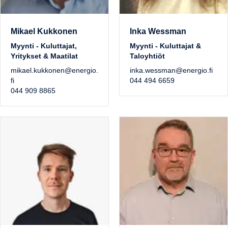
Mikael Kukkonen
Inka Wessman
Myynti - Kuluttajat,
Myynti - Kuluttajat &
Yritykset & Maatilat
Taloyhtiöt
mikael.kukkonen@energio.
inka.wessman@energio.fi
fi
044 494 6659
044 909 8865