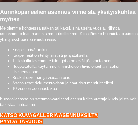
Aurinkopaneelien asennus viimeistä yksityiskohtaa
myöten
Me olemme kohteessa päivän tai kaksi, sinä useita vuosia. Niimpä
asennamme kuin asentaisimme itsellemme. Kiinnitämme huomiota jokaiseen
yksityiskohtaan asennuksessa.
Kaapelit eivät roiku
Kaapelireitit on tehty siististi ja ajatuksella
Tiilikatoilla loveamme tiilet, jotta ne eivät jää kantamaan
Huopakatoilla käytämme kiinnikkeiden tiivistenauhan lisäksi
tiivistemassaa
Roskat siivotaan ja viedään pois
Asennukset dokumentoidaan ja saat dokumentit itsellesi
10 vuoden asennustakuu
Kuvagalleriassa on sattumanvaraisesti asennuksilta otettuja kuvia joista voit
tarkistaa laatuamme.
KATSO KUVAGALLERIA ASENNUKSILTA
PYYDÄ TARJOUS