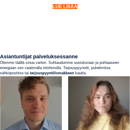
LUE LISÄÄ
Asiantuntijat palveluksessanne
Olemme täällä sinua varten. Suhtaudumme uusiutuvaan ja puhtaaseen
energiaan sen vaatimalla intohimolla. Tarjouspyynnöt, puhelimitse,
sähköpostitse tai
tarjouspyyntölomakkeen
kautta.