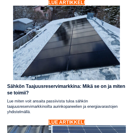
LUE ARTIKKELI
Sähkön Taajuusreservimarkkina: Mikä se on ja miten
se toimii?
Lue miten voit ansaita passiivista tuloa sähkön
taajuusreservimarkkinoilta aurinkopaneelien ja energiavarastojen
yhdistelmällä.
LUE ARTIKKELI