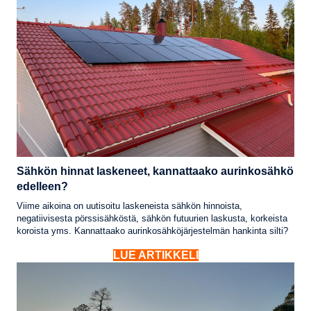
Sähkön hinnat laskeneet, kannattaako aurinkosähkö
edelleen?
Viime aikoina on uutisoitu laskeneista sähkön hinnoista,
negatiivisesta pörssisähköstä, sähkön futuurien laskusta, korkeista
koroista yms. Kannattaako aurinkosähköjärjestelmän hankinta silti?
LUE ARTIKKELI