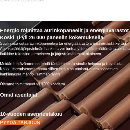
Energio toimittaa aurinkopaneelit ja energiavarastot
Koski Tl yli 26 000 paneelin kokemuksella.
Suurin osa ostaa aurinkopaneeleja tai energiavarastoja ensimmäistä kertaa.
Aurinkosähköjärjestelmän hankinta voi tuntua ylitsepääsemättömän vaikealta
kaikkine teknisine termeineen ja järjestelmän mitoituksineen.
Meidän tehtävämme on tehdä tästä kaikesta sinulle helppoa ja turvallista.
Kaikki tekemisemme tähtää siihen että sinä onnistut aurinkopaneelien
hankinnassa mahdollisimman hyvin
Olemme toimittaneet yli 1200 kohdetta.
Omat asentajat
10 vuoden asennustakuu
PYYDÄ TARJOUS