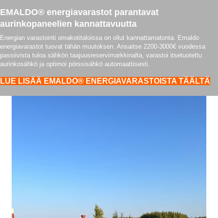
EMALDO® energiavarastot parantavat
aurinkopaneelien kannattavuutta
Energian varastointi omakotitaloissa on ollut kannattamatonta. Emaldo
energiavarastot tuovat tähän muutoksen. Ansaitse 2200-3000€ vuodessa
passiivista tuloa sähkön taajuusreservimarkkinalta, varastoi itsetuotettu
aurinkosähkö ja optimoi pörssisähkö automaattisesti.
LUE LISÄÄ EMALDO® ENERGIAVARASTOISTA TÄÄLTÄ