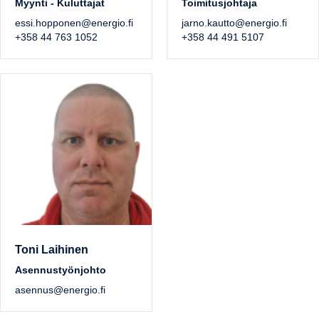
Myynti - Kuluttajat
Toimitusjohtaja
essi.hopponen@energio.fi
jarno.kautto@energio.fi
+358 44 763 1052
+358 44 491 5107
Toni Laihinen
Asennustyönjohto
asennus@energio.fi