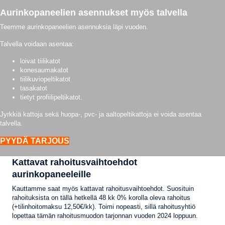
Aurinkopaneelien asennukset myös talvella
Teemme aurinkopaneelien asennuksia läpi vuoden.
Talvella voidaan asentaa:
loivat tiilikatot
konesaumakatot
tiilikuviopeltikatot
tasakatot
tietyt profiilipeltikatot.
Jyrkkiä kattoja sekä huopa-, pvc- ja aaltopeltikattoja ei voida asentaa
talvella.
PYYDÄ TARJOUS
Kattavat rahoitusvaihtoehdot
aurinkopaneeleille
Kauttamme saat myös kattavat rahoitusvaihtoehdot. Suosituin
rahoituksista on tällä hetkellä 48 kk 0% korolla oleva rahoitus
(+tilinhoitomaksu 12,50€/kk). Toimi nopeasti, sillä rahoitusyhtiö
lopettaa tämän rahoitusmuodon tarjonnan vuoden 2024 loppuun.