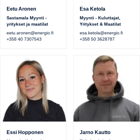
Eetu Aronen
Esa Ketola
Sastamala Myynti -
Myynti - Kuluttajat,
yritykset ja maatilat
Yritykset & Maatilat
eetu.aronen@energio.fi
esa.ketola@energio.fi
+358 40 7307543
+358 50 3628787
Essi Hopponen
Jarno Kautto