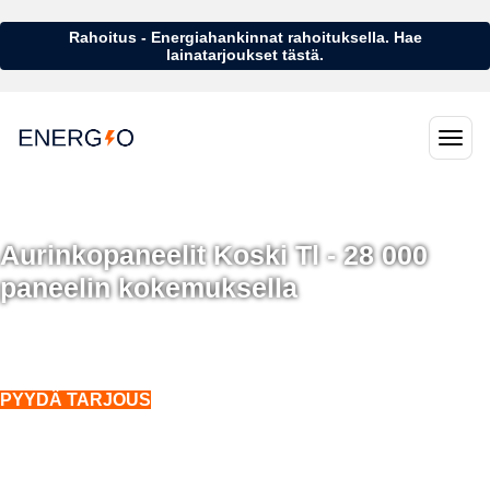
Rahoitus - Energiahankinnat rahoituksella. Hae
lainatarjoukset tästä.
Aurinkopaneelit Koski Tl - 28 000
paneelin kokemuksella
Aurinkopaneelit Koski Tl - 28 000 aurinkopaneelin kokemuksella
Asennukset koko Suomeen. Myös talvella.
PYYDÄ TARJOUS