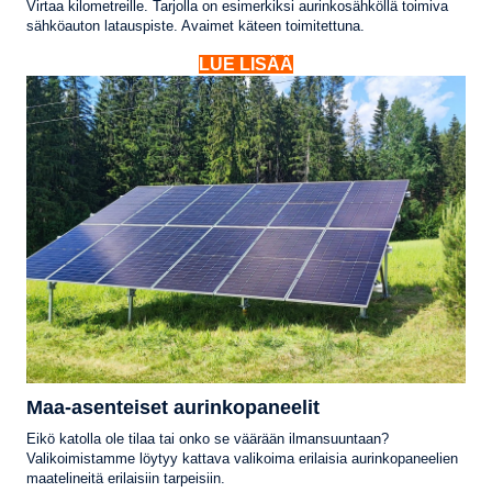
Virtaa kilometreille. Tarjolla on esimerkiksi aurinkosähköllä toimiva
sähköauton latauspiste. Avaimet käteen toimitettuna.
LUE LISÄÄ
Maa-asenteiset aurinkopaneelit
Eikö katolla ole tilaa tai onko se väärään ilmansuuntaan?
Valikoimistamme löytyy kattava valikoima erilaisia aurinkopaneelien
maatelineitä erilaisiin tarpeisiin.