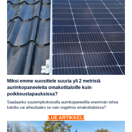
Miksi emme suosittele suuria yli 2 metrisiä
aurinkopaneeleita omakotitaloille kuin
poikkeustapauksissa?
Saadaanko suurempikokoisella aurinkopaneelilla enemmän tehoa
katolta vai aiheuttaako se vain ongelmia omakotitaloissa?
LUE ARTIKKELI