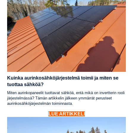
Kuinka aurinkosähköjärjestelmä toimii ja miten se
tuottaa sähköä?
Miten aurinkopaneelit tuottavat sähköä, entä mikä on invertterin rooli
järjestelmässä? Tämän artikkelin jälkeen ymmärrät perusteet
aurinkosähköjärjestelmän toiminnasta.
LUE ARTIKKELI