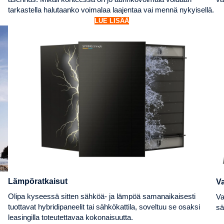
tarkastella halutaanko voimalaa laajentaa vai mennä nykyisellä.
LUE LISÄÄ
Lämpöratkaisut
Va
Olipa kyseessä sitten sähköä- ja lämpöä samanaikaisesti
Va
tuottavat hybridipaneelit tai sähkökattila, soveltuu se osaksi
sä
leasingilla toteutettavaa kokonaisuutta.