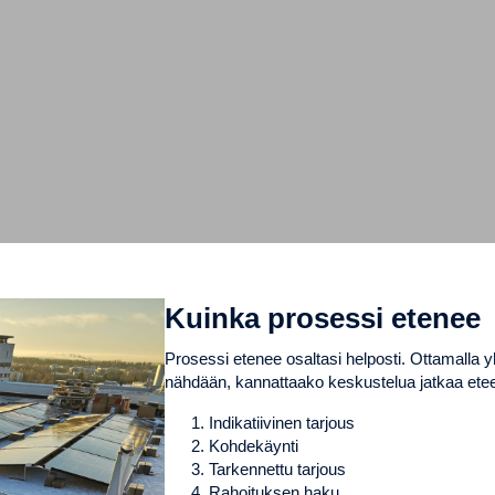
Kuinka prosessi etenee
Prosessi etenee osaltasi helposti. Ottamalla y
nähdään, kannattaako keskustelua jatkaa ete
Indikatiivinen tarjous
Kohdekäynti
Tarkennettu tarjous
Rahoituksen haku