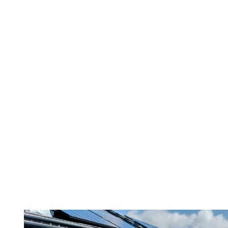
Tuota 15
Kokoamme reserv
energiaratkaisun