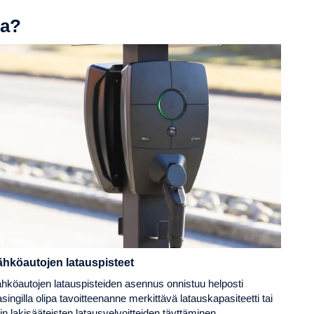
ua?
ähköautojen latauspisteet
hköautojen latauspisteiden asennus onnistuu helposti
asingilla olipa tavoitteenanne merkittävä latauskapasiteetti tai
in lakisääteisten latausvelvoitteiden täyttäminen.