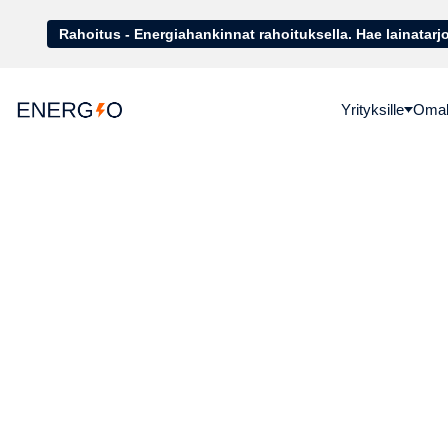
Rahoitus - Energiahankinnat rahoituk
Yrityksille
Omako
Aurink