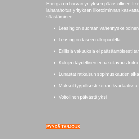
Energia on harvan yrityksen pääasiallinen liik
lainarahoitus yrityksen liiketoiminnan kasvatt
säästäminen.
Leasing on suoraan vähennyskelpoinen 
Leasing on taseen ulkopuolella
Erillisiä vakuuksia ei pääsääntöisesti tar
Kulujen täydellinen ennakoitavuus koko
Lunastat ratkaisun sopimuskauden aik
Maksut tyypillisesti kerran kvartaalissa
Voitollinen päivästä yksi
PYYDÄ TARJOUS