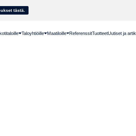
sella. Hae lainatarjoukset tästä.
titaloille
Taloyhtiöille
Maatiloille
Referenssit
Tuotteet
Uutiset ja artik
opaneelit yrityksille