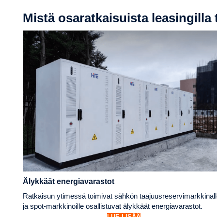
Mistä osaratkaisuista leasingilla
Älykkäät energiavarastot
Ratkaisun ytimessä toimivat sähkön taajuusreservimarkkinal
ja spot-markkinoille osallistuvat älykkäät energiavarastot.
LUE LISÄÄ