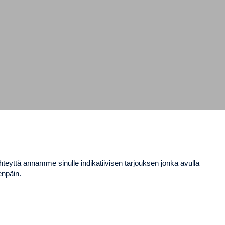
hteyttä annamme sinulle indikatiivisen tarjouksen jonka avulla
enpäin.