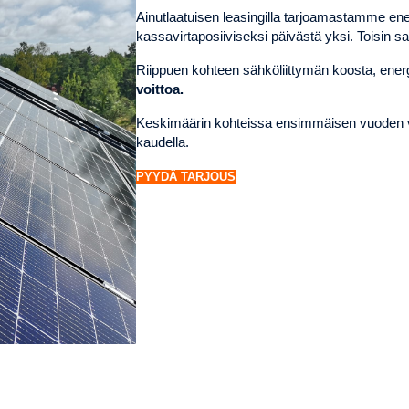
Ainutlaatuisen leasingilla tarjoamastamme ene
kassavirtaposiiviseksi päivästä yksi. Toisin 
Riippuen kohteen sähköliittymän koosta, ene
voittoa.
Keskimäärin kohteissa ensimmäisen vuoden voi
kaudella.
PYYDÄ TARJOUS