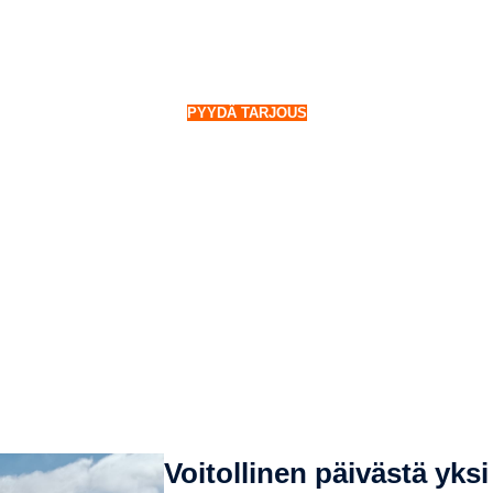
-40% energiastasi itse
imarkkinalle osallistuvien energiavarastojen ympärille kohteeseenn
 joka voidaan toteuttaa rahoitusleasingilla ilman alkuinvestointia
PYYDÄ TARJOUS
Voitollinen päivästä yksi