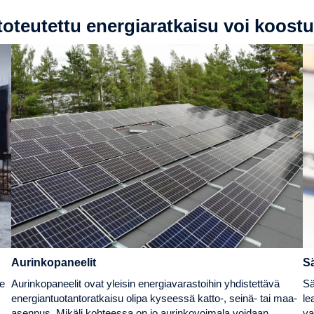
 toteutettu energiaratkaisu voi koost
Aurinkopaneelit
S
Aurinkopaneelit ovat yleisin energiavarastoihin yhdistettävä
le
Sä
energiantuotantoratkaisu olipa kyseessä katto-, seinä- tai maa-
le
asennus. Mikäli kohteessa on jo aurinkovoimala voidaan
va