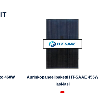
IT
iko 460W
Aurinkopaneelipaketti HT-SAAE 455W
lasi-lasi