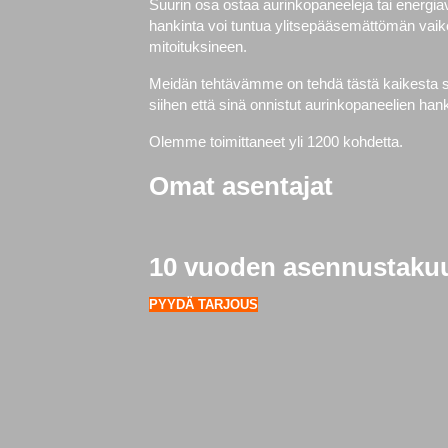
Suurin osa ostaa aurinkopaneeleja tai energi
hankinta voi tuntua ylitsepääsemättömän vaike
mitoituksineen.
Meidän tehtävämme on tehdä tästä kaikesta si
siihen että sinä onnistut aurinkopaneelien h
Olemme toimittaneet yli 1200 kohdetta.
Omat asentajat
10 vuoden asennustaku
PYYDÄ TARJOUS