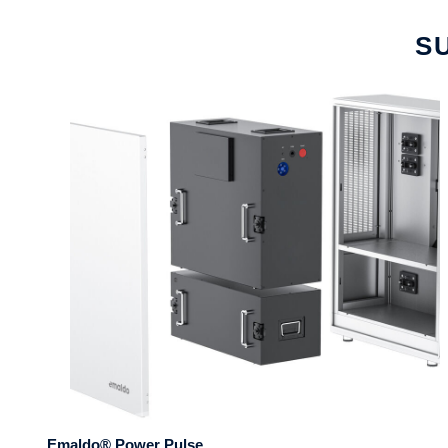
S
Emaldo® Power Pulse