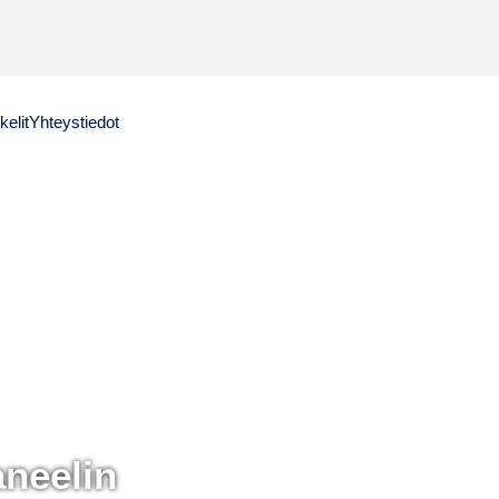
kelit
Yhteystiedot
aneelin