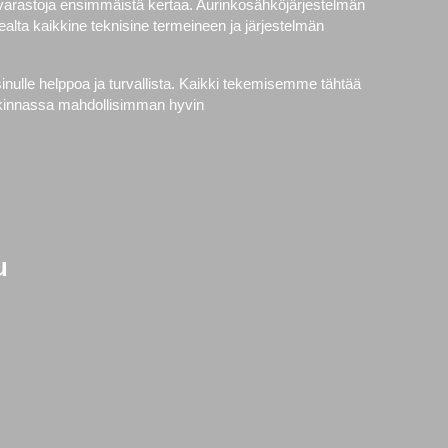
avarastoja ensimmäistä kertaa. Aurinkosähköjärjestelmän
alta kaikkine teknisine termeineen ja järjestelmän
nulle helppoa ja turvallista. Kaikki tekemisemme tähtää
ankinnassa mahdollisimman hyvin
u