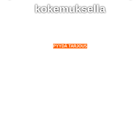
kokemuksella
 Kolari - 28 000 aurinkopaneelin kokemuksella
o Suomeen. Myös talvella.
PYYDÄ TARJOUS