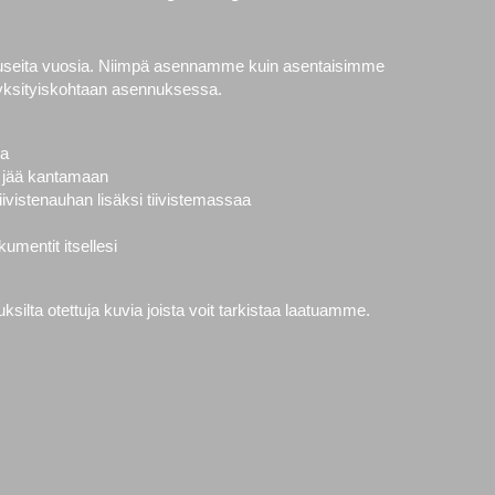
 useita vuosia. Niimpä asennamme kuin asentaisimme
yksityiskohtaan asennuksessa.
la
vät jää kantamaan
ivistenauhan lisäksi tiivistemassaa
mentit itsellesi
ilta otettuja kuvia joista voit tarkistaa laatuamme.