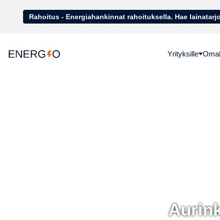
Rahoitus - Energiahankinnat rahoituk
Yrityksille
Omako
Aurink