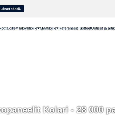
sella. Hae lainatarjoukset tästä.
titaloille
Taloyhtiöille
Maatiloille
Referenssit
Tuotteet
Uutiset ja artik
opaneelit Kolari - 28 000 p