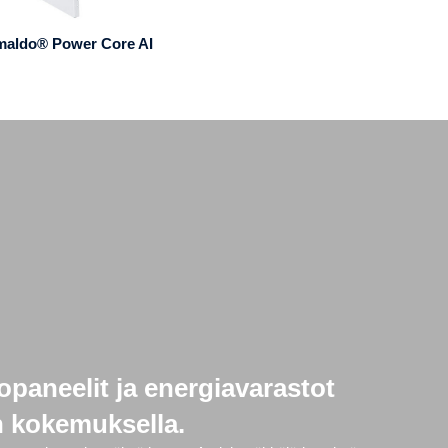
maldo® Power Core AI
opaneelit ja energiavarastot
in kokemuksella.