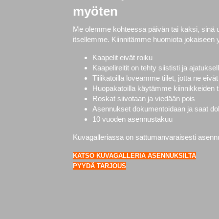
myöten
Me olemme kohteessa päivän tai kaksi, sinä
itsellemme. Kiinnitämme huomiota jokaiseen 
Kaapelit eivät roiku
Kaapelireitit on tehty siististi ja ajatuksel
Tiilikatoilla loveamme tiilet, jotta ne ei
Huopakatoilla käytämme kiinnikkeiden ti
Roskat siivotaan ja viedään pois
Asennukset dokumentoidaan ja saat doku
10 vuoden asennustakuu
Kuvagalleriassa on sattumanvaraisesti asennuks
KATSO KUVAGALLERIA ASENNUKSILTA
PYYDÄ TARJOUS