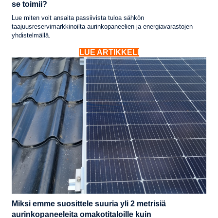
se toimii?
Lue miten voit ansaita passiivista tuloa sähkön
taajuusreservimarkkinoilta aurinkopaneelien ja energiavarastojen
yhdistelmällä.
LUE ARTIKKELI
Miksi emme suosittele suuria yli 2 metrisiä
aurinkopaneeleita omakotitaloille kuin