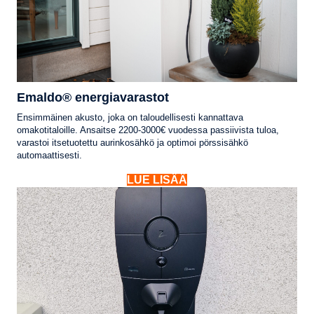
Emaldo® energiavarastot
Ensimmäinen akusto, joka on taloudellisesti kannattava
omakotitaloille. Ansaitse 2200-3000€ vuodessa passiivista tuloa,
varastoi itsetuotettu aurinkosähkö ja optimoi pörssisähkö
automaattisesti.
LUE LISÄÄ