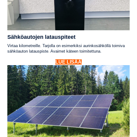
Sähköautojen latauspiteet
Virtaa kilometreille. Tarjolla on esimerkiksi aurinkosähköllä toimiva
sähköauton latauspiste. Avaimet käteen toimitettuna.
LUE LISÄÄ