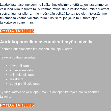
Laadukkaan asennuksemme lisäksi huolehdimme, että tarjonnassamme on
vain laadukkaita tuotteita. Autamme myös sinua valitsemaan, mitkä tuotteet
sopivat juuri sinulle. Emme myöskään pelkää kertoa jos olet mielestämme
tekemässä väärää valintaa tarkoituksiisi tai jos jokin muu tuote ajaa
tarkoituksen paremmin.
PYYDÄ TARJOUS
Aurinkopaneelien asennukset myös talvella
Teemme aurinkopaneelien asennuksia läpi vuoden.
Talvella voidaan asentaa:
loivat tiilikatot
konesaumakatot
tiilikuviopeltikatot
tasakatot
tietyt profiilipeltikatot.
Jyrkkiä kattoja sekä huopa-, pvc- ja aaltopeltikattoja ei voida asentaa
talvella.
PYYDÄ TARJOUS