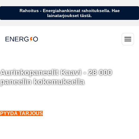
Rahoitus - Energiahankinnat rahoituksella. Hae
lainatarjoukset tästä.
Aurinkopaneelit Kaavi - 28 000
paneelin kokemuksella
Aurinkopaneelit Kaavi - 28 000 aurinkopaneelin kokemuksella
Asennukset koko Suomeen. Myös talvella.
PYYDÄ TARJOUS