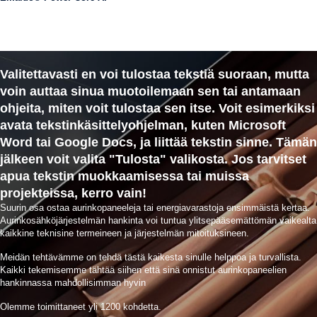
Valitettavasti en voi tulostaa tekstiä suoraan, mutta
voin auttaa sinua muotoilemaan sen tai antamaan
ohjeita, miten voit tulostaa sen itse. Voit esimerkiksi
avata tekstinkäsittelyohjelman, kuten Microsoft
Word tai Google Docs, ja liittää tekstin sinne. Tämän
jälkeen voit valita "Tulosta" valikosta. Jos tarvitset
apua tekstin muokkaamisessa tai muissa
projekteissa, kerro vain!
Suurin osa ostaa aurinkopaneeleja tai energiavarastoja ensimmäistä kertaa.
Aurinkosähköjärjestelmän hankinta voi tuntua ylitsepääsemättömän vaikealta
kaikkine teknisine termeineen ja järjestelmän mitoituksineen.
Meidän tehtävämme on tehdä tästä kaikesta sinulle helppoa ja turvallista.
Kaikki tekemisemme tähtää siihen että sinä onnistut aurinkopaneelien
hankinnassa mahdollisimman hyvin
Olemme toimittaneet yli 1200 kohdetta.