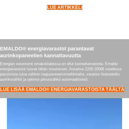
LUE ARTIKKELI
EMALDO® energiavarastot parantavat
aurinkopaneelien kannattavuutta
Energian varastointi omakotitaloissa on ollut kannattamatonta. Emaldo
energiavarastot tuovat tähän muutoksen. Ansaitse 2200-3000€ vuodessa
passiivista tuloa sähkön taajuusreservimarkkinalta, varastoi itsetuotettu
aurinkosähkö ja optimoi pörssisähkö automaattisesti.
LUE LISÄÄ EMALDO® ENERGIAVARASTOISTA TÄÄLTÄ