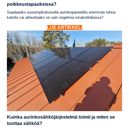
poikkeustapauksissa?
Saadaanko suurempikokoisella aurinkopaneelilla enemmän tehoa
katolta vai aiheuttaako se vain ongelmia omakotitaloissa?
LUE ARTIKKELI
Kuinka aurinkosähköjärjestelmä toimii ja miten se
tuottaa sähköä?