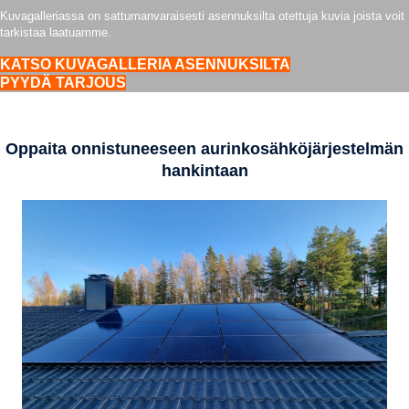
Kuvagalleriassa on sattumanvaraisesti asennuksilta otettuja kuvia joista voit
tarkistaa laatuamme.
KATSO KUVAGALLERIA ASENNUKSILTA
PYYDÄ TARJOUS
Oppaita onnistuneeseen aurinkosähköjärjestelmän
hankintaan