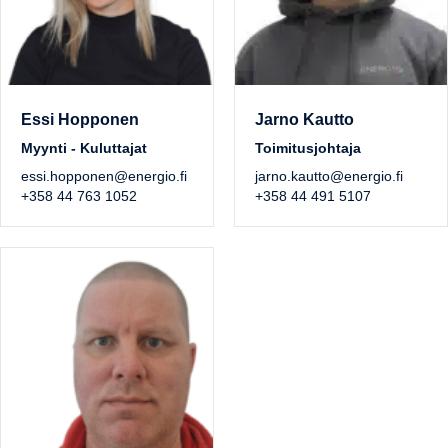
Essi Hopponen
Jarno Kautto
Myynti - Kuluttajat
Toimitusjohtaja
essi.hopponen@energio.fi
jarno.kautto@energio.fi
+358 44 763 1052
+358 44 491 5107