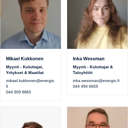
Mikael Kukkonen
Inka Wessman
Myynti - Kuluttajat,
Myynti - Kuluttajat &
Yritykset & Maatilat
Taloyhtiöt
mikael.kukkonen@energio.
inka.wessman@energio.fi
fi
044 494 6659
044 909 8865