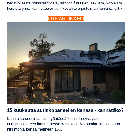
negatiivisesta pörssisähköstä, sähkön futuurien laskusta, korkeista
koroista yms. Kannattaako aurinkosähköjärjestelmän hankinta silti?
LUE ARTIKKELI
15 kuukautta aurinkopaneelien kanssa - kannattiko?
Istun ulkona seinustalla syömässä lounasta syksyisen
auringonpaisteen lämmittäessä kasvojani. Katsahdan katolle kuten
niin monta kertaa menneen 15...