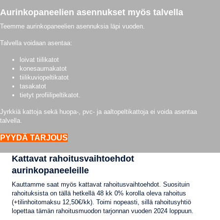
Aurinkopaneelien asennukset myös talvella
Teemme aurinkopaneelien asennuksia läpi vuoden.
Talvella voidaan asentaa:
loivat tiilikatot
konesaumakatot
tiilikuviopeltikatot
tasakatot
tietyt profiilipeltikatot.
Jyrkkiä kattoja sekä huopa-, pvc- ja aaltopeltikattoja ei voida asentaa
talvella.
PYYDÄ TARJOUS
Kattavat rahoitusvaihtoehdot
aurinkopaneeleille
Kauttamme saat myös kattavat rahoitusvaihtoehdot. Suosituin
rahoituksista on tällä hetkellä 48 kk 0% korolla oleva rahoitus
(+tilinhoitomaksu 12,50€/kk). Toimi nopeasti, sillä rahoitusyhtiö
lopettaa tämän rahoitusmuodon tarjonnan vuoden 2024 loppuun.