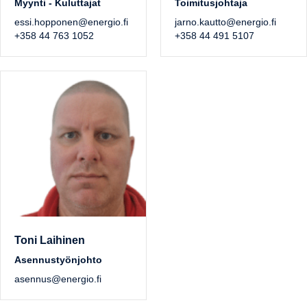
Myynti - Kuluttajat
Toimitusjohtaja
essi.hopponen@energio.fi
jarno.kautto@energio.fi
+358 44 763 1052
+358 44 491 5107
Toni Laihinen
Asennustyönjohto
asennus@energio.fi