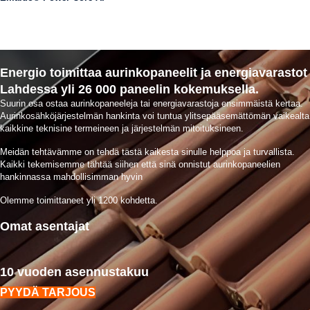
Energio toimittaa aurinkopaneelit ja energiavarastot
Lahdessa yli 26 000 paneelin kokemuksella.
Suurin osa ostaa aurinkopaneeleja tai energiavarastoja ensimmäistä kertaa.
Aurinkosähköjärjestelmän hankinta voi tuntua ylitsepääsemättömän vaikealta
kaikkine teknisine termeineen ja järjestelmän mitoituksineen.
Meidän tehtävämme on tehdä tästä kaikesta sinulle helppoa ja turvallista.
Kaikki tekemisemme tähtää siihen että sinä onnistut aurinkopaneelien
hankinnassa mahdollisimman hyvin
Olemme toimittaneet yli 1200 kohdetta.
Omat asentajat
10 vuoden asennustakuu
PYYDÄ TARJOUS