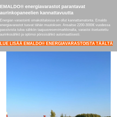
EMALDO® energiavarastot parantavat
aurinkopaneelien kannattavuutta
Energian varastointi omakotitaloissa on ollut kannattamatonta. Emaldo
energiavarastot tuovat tähän muutoksen. Ansaitse 2200-3000€ vuodessa
passiivista tuloa sähkön taajuusreservimarkkinalta, varastoi itsetuotettu
aurinkosähkö ja optimoi pörssisähkö automaattisesti.
LUE LISÄÄ EMALDO® ENERGIAVARASTOISTA TÄÄLTÄ