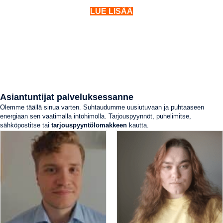
LUE LISÄÄ
Asiantuntijat palveluksessanne
Olemme täällä sinua varten. Suhtaudumme uusiutuvaan ja puhtaaseen
energiaan sen vaatimalla intohimolla. Tarjouspyynnöt, puhelimitse,
sähköpostitse tai
tarjouspyyntölomakkeen
kautta.