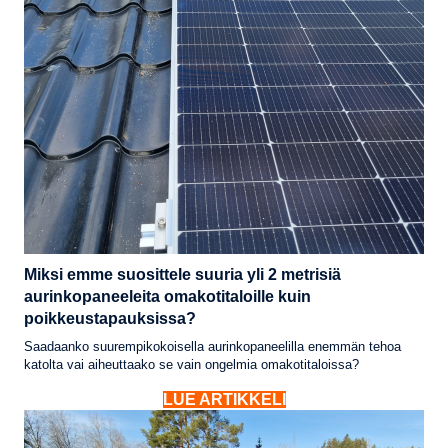
Miksi emme suosittele suuria yli 2 metrisiä
aurinkopaneeleita omakotitaloille kuin
poikkeustapauksissa?
Saadaanko suurempikokoisella aurinkopaneelilla enemmän tehoa
katolta vai aiheuttaako se vain ongelmia omakotitaloissa?
LUE ARTIKKELI