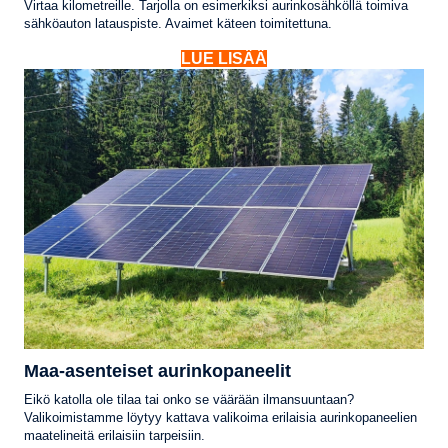
Virtaa kilometreille. Tarjolla on esimerkiksi aurinkosähköllä toimiva
sähköauton latauspiste. Avaimet käteen toimitettuna.
LUE LISÄÄ
Maa-asenteiset aurinkopaneelit
Eikö katolla ole tilaa tai onko se väärään ilmansuuntaan?
Valikoimistamme löytyy kattava valikoima erilaisia aurinkopaneelien
maatelineitä erilaisiin tarpeisiin.