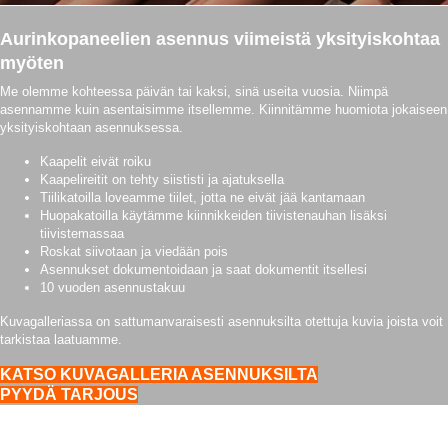
Aurinkopaneelien asennus viimeistä yksityiskohtaa
myöten
Me olemme kohteessa päivän tai kaksi, sinä useita vuosia. Niimpä
asennamme kuin asentaisimme itsellemme. Kiinnitämme huomiota jokaiseen
yksityiskohtaan asennuksessa.
Kaapelit eivät roiku
Kaapelireitit on tehty siististi ja ajatuksella
Tiilikatoilla loveamme tiilet, jotta ne eivät jää kantamaan
Huopakatoilla käytämme kiinnikkeiden tiivistenauhan lisäksi
tiivistemassaa
Roskat siivotaan ja viedään pois
Asennukset dokumentoidaan ja saat dokumentit itsellesi
10 vuoden asennustakuu
Kuvagalleriassa on sattumanvaraisesti asennuksilta otettuja kuvia joista voit
tarkistaa laatuamme.
KATSO KUVAGALLERIA ASENNUKSILTA
PYYDÄ TARJOUS