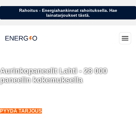
Rahoitus - Energiahankinnat rahoituksella. Hae
lainatarjoukset tästä.
Aurinkopaneelit Lahti - 28 000
paneelin kokemuksella
Aurinkopaneelit Lahti - 28 000 aurinkopaneelin kokemuksella
Asennukset koko Suomeen. Myös talvella.
PYYDÄ TARJOUS