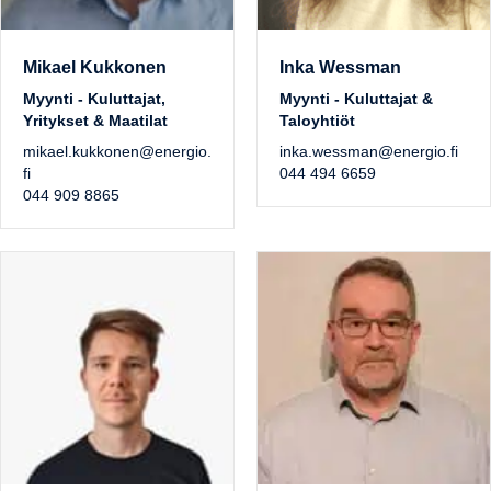
Mikael Kukkonen
Inka Wessman
Myynti - Kuluttajat,
Myynti - Kuluttajat &
Yritykset & Maatilat
Taloyhtiöt
mikael.kukkonen@energio.
inka.wessman@energio.fi
fi
044 494 6659
044 909 8865