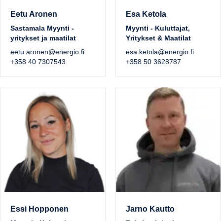
Eetu Aronen
Esa Ketola
Sastamala Myynti -
Myynti - Kuluttajat,
yritykset ja maatilat
Yritykset & Maatilat
eetu.aronen@energio.fi
esa.ketola@energio.fi
+358 40 7307543
+358 50 3628787
Essi Hopponen
Jarno Kautto