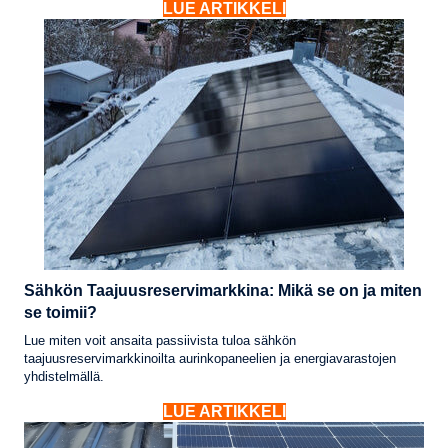
LUE ARTIKKELI
Sähkön Taajuusreservimarkkina: Mikä se on ja miten
se toimii?
Lue miten voit ansaita passiivista tuloa sähkön
taajuusreservimarkkinoilta aurinkopaneelien ja energiavarastojen
yhdistelmällä.
LUE ARTIKKELI