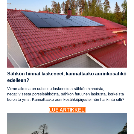
Sähkön hinnat laskeneet, kannattaako aurinkosähkö
edelleen?
Viime aikoina on uutisoitu laskeneista sähkön hinnoista,
negatiivisesta pörssisähköstä, sähkön futuurien laskusta, korkeista
koroista yms. Kannattaako aurinkosähköjärjestelmän hankinta silti?
LUE ARTIKKELI