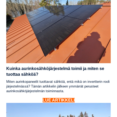
Kuinka aurinkosähköjärjestelmä toimii ja miten se
tuottaa sähköä?
Miten aurinkopaneelit tuottavat sähköä, entä mikä on invertterin rooli
järjestelmässä? Tämän artikkelin jälkeen ymmärrät perusteet
aurinkosähköjärjestelmän toiminnasta.
LUE ARTIKKELI