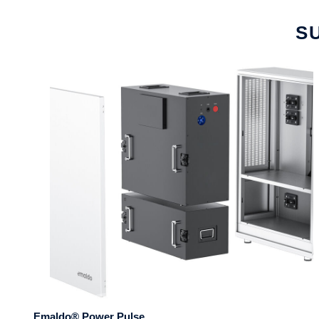
S
Emaldo® Power Pulse