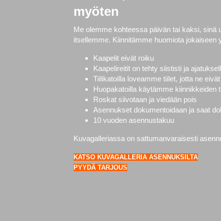
myöten
Me olemme kohteessa päivän tai kaksi, sinä
itsellemme. Kiinnitämme huomiota jokaiseen 
Kaapelit eivät roiku
Kaapelireitit on tehty siististi ja ajatuksel
Tiilikatoilla loveamme tiilet, jotta ne ei
Huopakatoilla käytämme kiinnikkeiden ti
Roskat siivotaan ja viedään pois
Asennukset dokumentoidaan ja saat doku
10 vuoden asennustakuu
Kuvagalleriassa on sattumanvaraisesti asennuks
KATSO KUVAGALLERIA ASENNUKSILTA
PYYDÄ TARJOUS