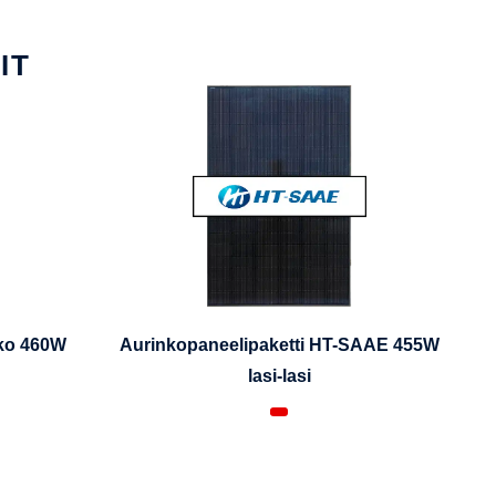
IT
iko 460W
Aurinkopaneelipaketti HT-SAAE 455W
lasi-lasi