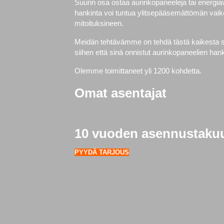
Suurin osa ostaa aurinkopaneeleja tai energi
hankinta voi tuntua ylitsepääsemättömän vaike
mitoituksineen.
Meidän tehtävämme on tehdä tästä kaikesta si
siihen että sinä onnistut aurinkopaneelien h
Olemme toimittaneet yli 1200 kohdetta.
Omat asentajat
10 vuoden asennustaku
PYYDÄ TARJOUS