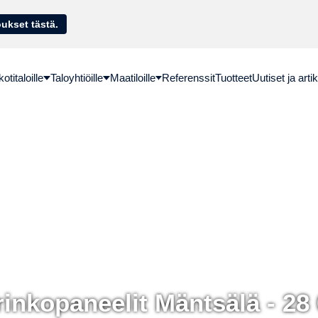
sella. Hae lainatarjoukset tästä.
titaloille
Taloyhtiöille
Maatiloille
Referenssit
Tuotteet
Uutiset ja artik
inkopaneelit Mäntsälä - 28