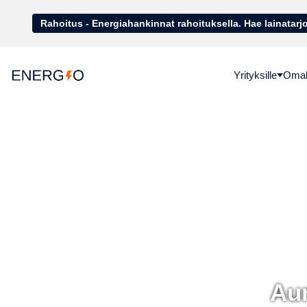
Rahoitus - Energiahankinnat rahoituk
Yrityksille
Omako
Aur