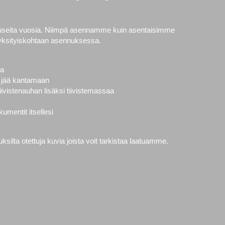
 useita vuosia. Niimpä asennamme kuin asentaisimme
yksityiskohtaan asennuksessa.
la
vät jää kantamaan
ivistenauhan lisäksi tiivistemassaa
mentit itsellesi
ilta otettuja kuvia joista voit tarkistaa laatuamme.