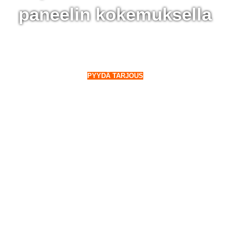
paneelin kokemuksella
 Mäntsälä - 28 000 aurinkopaneelin kokemuksella
o Suomeen. Myös talvella.
PYYDÄ TARJOUS