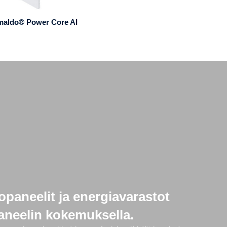
maldo® Power Core AI
opaneelit ja energiavarastot
paneelin kokemuksella.