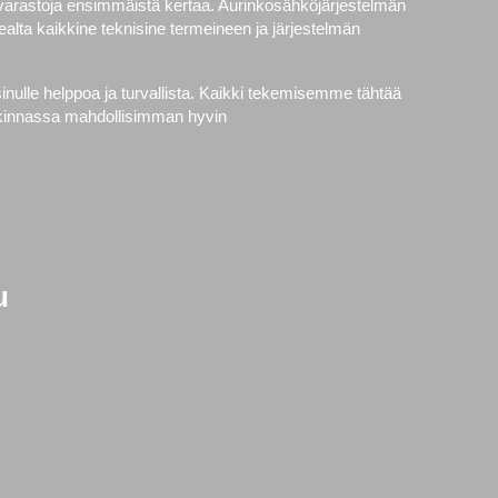
avarastoja ensimmäistä kertaa. Aurinkosähköjärjestelmän
alta kaikkine teknisine termeineen ja järjestelmän
nulle helppoa ja turvallista. Kaikki tekemisemme tähtää
ankinnassa mahdollisimman hyvin
u