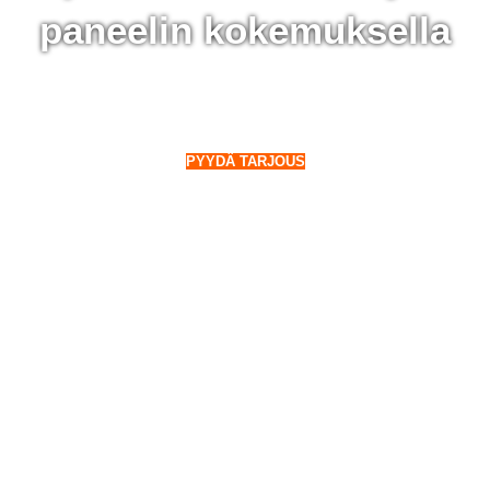
paneelin kokemuksella
 Punkaharju - 28 000 aurinkopaneelin kokemuksella
o Suomeen. Myös talvella.
PYYDÄ TARJOUS