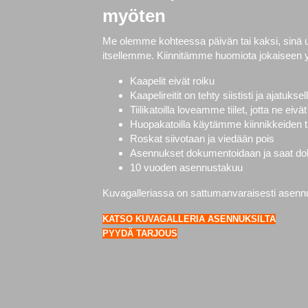
myöten
Me olemme kohteessa päivän tai kaksi, sinä
itsellemme. Kiinnitämme huomiota jokaiseen 
Kaapelit eivät roiku
Kaapelireitit on tehty siististi ja ajatuksel
Tiilikatoilla loveamme tiilet, jotta ne ei
Huopakatoilla käytämme kiinnikkeiden ti
Roskat siivotaan ja viedään pois
Asennukset dokumentoidaan ja saat doku
10 vuoden asennustakuu
Kuvagalleriassa on sattumanvaraisesti asennuks
KATSO KUVAGALLERIA ASENNUKSILTA
PYYDÄ TARJOUS