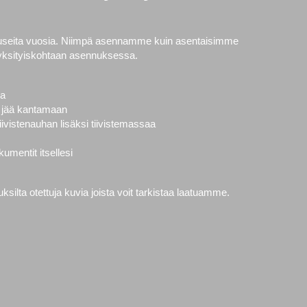
 useita vuosia. Niimpä asennamme kuin asentaisimme
yksityiskohtaan asennuksessa.
la
vät jää kantamaan
ivistenauhan lisäksi tiivistemassaa
mentit itsellesi
ilta otettuja kuvia joista voit tarkistaa laatuamme.