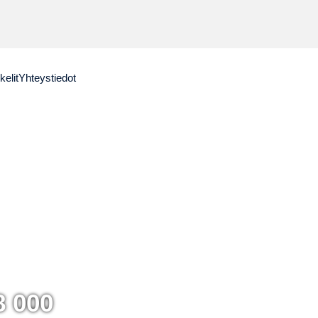
kelit
Yhteystiedot
8 000