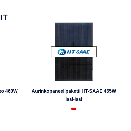
IT
iko 460W
Aurinkopaneelipaketti HT-SAAE 455W
lasi-lasi