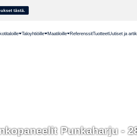
sella. Hae lainatarjoukset tästä.
titaloille
Taloyhtiöille
Maatiloille
Referenssit
Tuotteet
Uutiset ja artik
nkopaneelit Punkaharju - 2