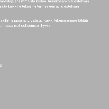
avarastoja ensimmäistä kertaa. Aurinkosähköjärjestelmän
alta kaikkine teknisine termeineen ja järjestelmän
nulle helppoa ja turvallista. Kaikki tekemisemme tähtää
ankinnassa mahdollisimman hyvin
u