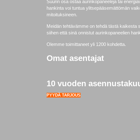
Suurin osa ostaa aurinkopaneeleja tai energi
hankinta voi tuntua ylitsepääsemättömän vaike
mitoituksineen.
Meidän tehtävämme on tehdä tästä kaikesta si
siihen että sinä onnistut aurinkopaneelien h
Olemme toimittaneet yli 1200 kohdetta.
Omat asentajat
10 vuoden asennustaku
PYYDÄ TARJOUS