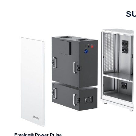
S
Emaldo® Power Pulse