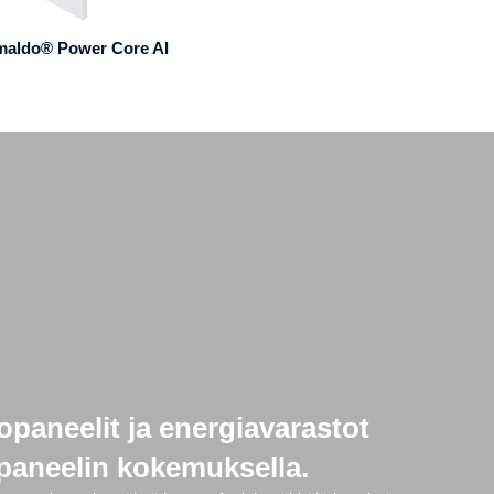
maldo® Power Core AI
opaneelit ja energiavarastot
 paneelin kokemuksella.