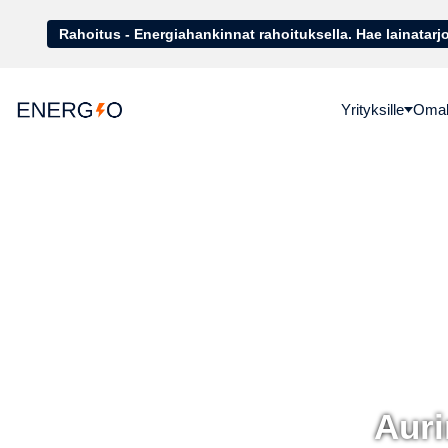
Rahoitus - Energiahankinnat rahoituk
Yrityksille
Omako
Auri