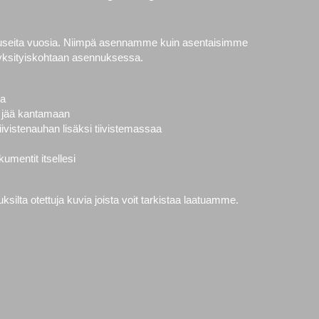
 useita vuosia. Niimpä asennamme kuin asentaisimme
yksityiskohtaan asennuksessa.
la
vät jää kantamaan
ivistenauhan lisäksi tiivistemassaa
mentit itsellesi
ilta otettuja kuvia joista voit tarkistaa laatuamme.