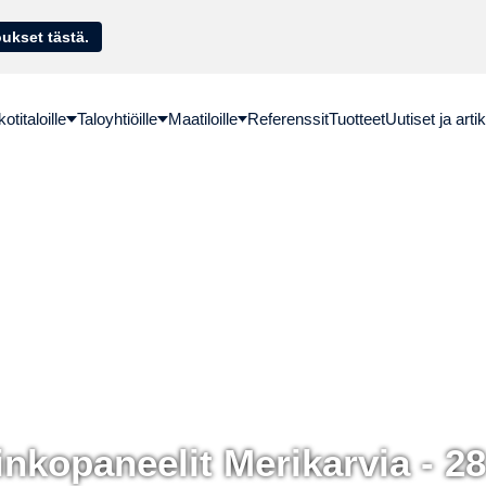
sella. Hae lainatarjoukset tästä.
titaloille
Taloyhtiöille
Maatiloille
Referenssit
Tuotteet
Uutiset ja artik
nkopaneelit Merikarvia - 2