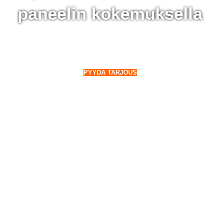
paneelin kokemuksella
 Merikarvia - 28 000 aurinkopaneelin kokemuksella
o Suomeen. Myös talvella.
PYYDÄ TARJOUS