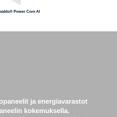
maldo® Power Core AI
opaneelit ja energiavarastot
 paneelin kokemuksella.