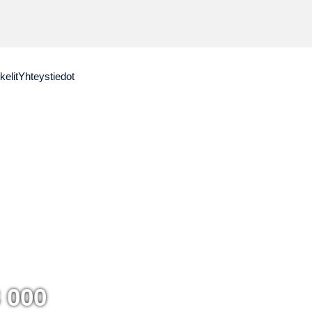
kelit
Yhteystiedot
8 000