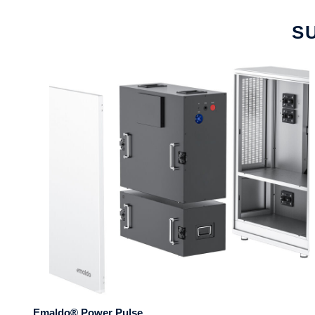
S
Emaldo® Power Pulse