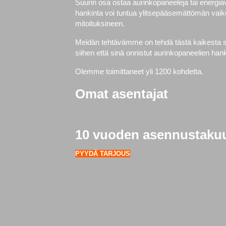
Suurin osa ostaa aurinkopaneeleja tai energi
hankinta voi tuntua ylitsepääsemättömän vaike
mitoituksineen.
Meidän tehtävämme on tehdä tästä kaikesta si
siihen että sinä onnistut aurinkopaneelien h
Olemme toimittaneet yli 1200 kohdetta.
Omat asentajat
10 vuoden asennustaku
PYYDÄ TARJOUS