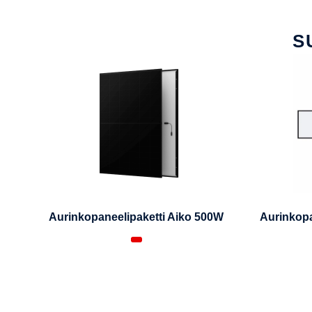
S
Aurinkopaneelipaketti Aiko 500W
Aurinkopa