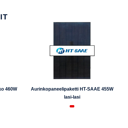
IT
iko 460W
Aurinkopaneelipaketti HT-SAAE 455W
lasi-lasi