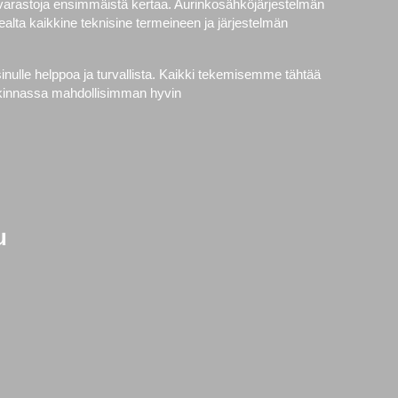
avarastoja ensimmäistä kertaa. Aurinkosähköjärjestelmän
alta kaikkine teknisine termeineen ja järjestelmän
nulle helppoa ja turvallista. Kaikki tekemisemme tähtää
ankinnassa mahdollisimman hyvin
u