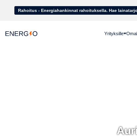
Rahoitus - Energiahankinnat rahoituk
Yrityksille
Omako
Auri