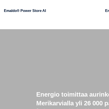
Emaldo® Power Store AI
E
Energio toimittaa aurink
Merikarvialla yli 26 000