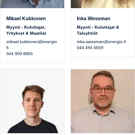
Mikael Kukkonen
Inka Wessman
Myynti - Kuluttajat,
Myynti - Kuluttajat &
Yritykset & Maatilat
Taloyhtiöt
mikael.kukkonen@energio.
inka.wessman@energio.fi
fi
044 494 6659
044 909 8865