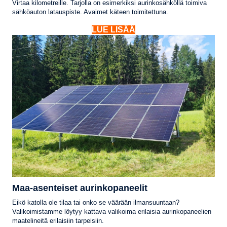
Virtaa kilometreille. Tarjolla on esimerkiksi aurinkosähköllä toimiva
sähköauton latauspiste. Avaimet käteen toimitettuna.
LUE LISÄÄ
Maa-asenteiset aurinkopaneelit
Eikö katolla ole tilaa tai onko se väärään ilmansuuntaan?
Valikoimistamme löytyy kattava valikoima erilaisia aurinkopaneelien
maatelineitä erilaisiin tarpeisiin.