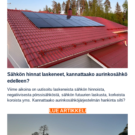
Sähkön hinnat laskeneet, kannattaako aurinkosähkö
edelleen?
Viime aikoina on uutisoitu laskeneista sähkön hinnoista,
negatiivisesta pörssisähköstä, sähkön futuurien laskusta, korkeista
koroista yms. Kannattaako aurinkosähköjärjestelmän hankinta silti?
LUE ARTIKKELI