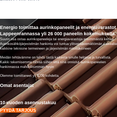
Energio toimittaa aurinkopaneelit ja energiavarastot
Lappeenrannassa yli 26 000 paneelin kokemuksella.
Suurin osa ostaa aurinkopaneeleja tai energiavarastoja ensimmäistä kertaa.
Aurinkosähköjärjestelmän hankinta voi tuntua ylitsepääsemättömän vaikealta
kaikkine teknisine termeineen ja järjestelmän mitoituksineen.
Meidän tehtävämme on tehdä tästä kaikesta sinulle helppoa ja turvallista.
Kaikki tekemisemme tähtää siihen että sinä onnistut aurinkopaneelien
hankinnassa mahdollisimman hyvin
Olemme toimittaneet yli 1200 kohdetta.
Omat asentajat
10 vuoden asennustakuu
PYYDÄ TARJOUS