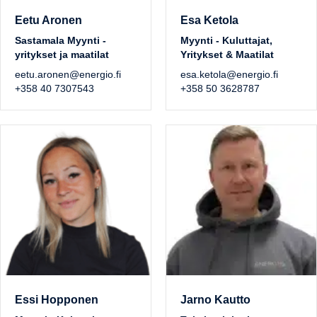
Eetu Aronen
Esa Ketola
Sastamala Myynti -
Myynti - Kuluttajat,
yritykset ja maatilat
Yritykset & Maatilat
eetu.aronen@energio.fi
esa.ketola@energio.fi
+358 40 7307543
+358 50 3628787
Essi Hopponen
Jarno Kautto