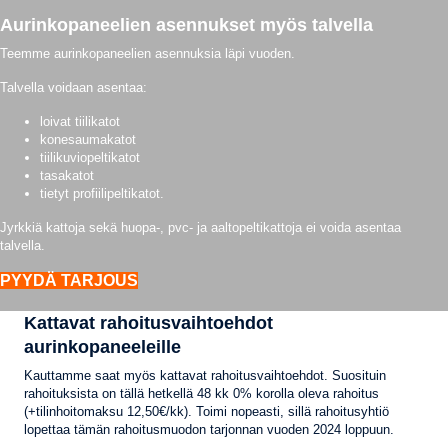
Aurinkopaneelien asennukset myös talvella
Teemme aurinkopaneelien asennuksia läpi vuoden.
Talvella voidaan asentaa:
loivat tiilikatot
konesaumakatot
tiilikuviopeltikatot
tasakatot
tietyt profiilipeltikatot.
Jyrkkiä kattoja sekä huopa-, pvc- ja aaltopeltikattoja ei voida asentaa
talvella.
PYYDÄ TARJOUS
Kattavat rahoitusvaihtoehdot
aurinkopaneeleille
Kauttamme saat myös kattavat rahoitusvaihtoehdot. Suosituin
rahoituksista on tällä hetkellä 48 kk 0% korolla oleva rahoitus
(+tilinhoitomaksu 12,50€/kk). Toimi nopeasti, sillä rahoitusyhtiö
lopettaa tämän rahoitusmuodon tarjonnan vuoden 2024 loppuun.