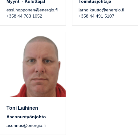
Myynti - Kuluttajat
Toimitusjohtaja
essi.hopponen@energio.fi
jarno.kautto@energio.fi
+358 44 763 1052
+358 44 491 5107
Toni Laihinen
Asennustyönjohto
asennus@energio.fi