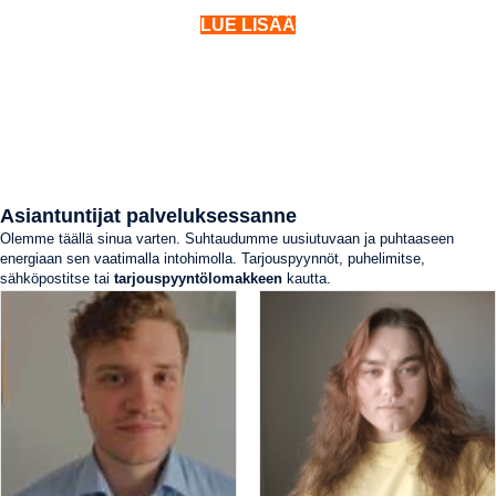
LUE LISÄÄ
Asiantuntijat palveluksessanne
Olemme täällä sinua varten. Suhtaudumme uusiutuvaan ja puhtaaseen
energiaan sen vaatimalla intohimolla. Tarjouspyynnöt, puhelimitse,
sähköpostitse tai
tarjouspyyntölomakkeen
kautta.