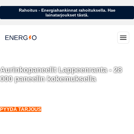
Rahoitus - Energiahankinnat rahoituksella. Hae
lainatarjoukset tästä.
Aurinkopaneelit Lappeenranta - 28
000 paneelin kokemuksella
Aurinkopaneelit Lappeenranta - 28 000 aurinkopaneelin kokemuksella
Asennukset koko Suomeen. Myös talvella.
PYYDÄ TARJOUS