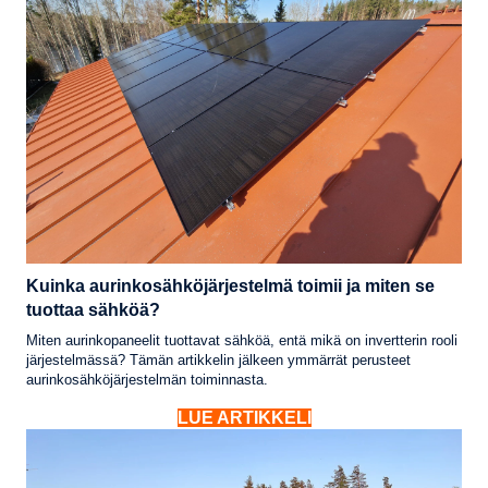
Kuinka aurinkosähköjärjestelmä toimii ja miten se
tuottaa sähköä?
Miten aurinkopaneelit tuottavat sähköä, entä mikä on invertterin rooli
järjestelmässä? Tämän artikkelin jälkeen ymmärrät perusteet
aurinkosähköjärjestelmän toiminnasta.
LUE ARTIKKELI