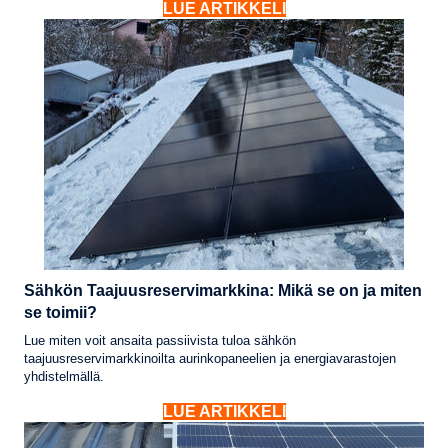
LUE ARTIKKELI
Sähkön Taajuusreservimarkkina: Mikä se on ja miten
se toimii?
Lue miten voit ansaita passiivista tuloa sähkön
taajuusreservimarkkinoilta aurinkopaneelien ja energiavarastojen
yhdistelmällä.
LUE ARTIKKELI