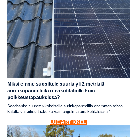
Miksi emme suosittele suuria yli 2 metrisiä
aurinkopaneeleita omakotitaloille kuin
poikkeustapauksissa?
Saadaanko suurempikokoisella aurinkopaneelilla enemmän tehoa
katolta vai aiheuttaako se vain ongelmia omakotitaloissa?
LUE ARTIKKELI