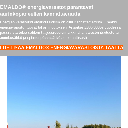
EMALDO® energiavarastot parantavat
aurinkopaneelien kannattavuutta
Energian varastointi omakotitaloissa on ollut kannattamatonta. Emaldo
energiavarastot tuovat tähän muutoksen. Ansaitse 2200-3000€ vuodessa
passiivista tuloa sähkön taajuusreservimarkkinalta, varastoi itsetuotettu
aurinkosähkö ja optimoi pörssisähkö automaattisesti.
LUE LISÄÄ EMALDO® ENERGIAVARASTOISTA TÄÄLTÄ