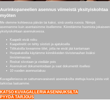
Aurinkopaneelien asennus viimeistä yksityiskohtaa
myöten
Me olemme kohteessa päivän tai kaksi, sinä useita vuosia. Niimpä
asennamme kuin asentaisimme itsellemme. Kiinnitämme huomiota jokaiseen
yksityiskohtaan asennuksessa.
Kaapelit eivät roiku
Kaapelireitit on tehty siististi ja ajatuksella
Tiilikatoilla loveamme tiilet, jotta ne eivät jää kantamaan
Huopakatoilla käytämme kiinnikkeiden tiivistenauhan lisäksi
tiivistemassaa
Roskat siivotaan ja viedään pois
Asennukset dokumentoidaan ja saat dokumentit itsellesi
10 vuoden asennustakuu
Kuvagalleriassa on sattumanvaraisesti asennuksilta otettuja kuvia joista voit
tarkistaa laatuamme.
KATSO KUVAGALLERIA ASENNUKSILTA
PYYDÄ TARJOUS