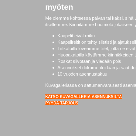
myöten
Me olemme kohteessa päivän tai kaksi, sinä
itsellemme. Kiinnitämme huomiota jokaiseen 
Kaapelit eivät roiku
Kaapelireitit on tehty siististi ja ajatuksel
Tiilikatoilla loveamme tiilet, jotta ne ei
Huopakatoilla käytämme kiinnikkeiden ti
Roskat siivotaan ja viedään pois
Asennukset dokumentoidaan ja saat doku
10 vuoden asennustakuu
Kuvagalleriassa on sattumanvaraisesti asennuks
KATSO KUVAGALLERIA ASENNUKSILTA
PYYDÄ TARJOUS