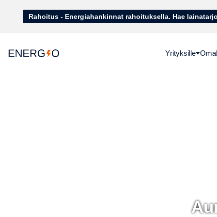
Rahoitus - Energiahankinnat rahoituk
Yrityksille
Omako
Aur