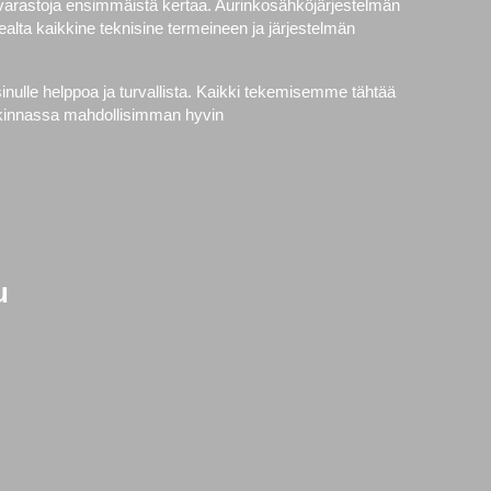
avarastoja ensimmäistä kertaa. Aurinkosähköjärjestelmän
alta kaikkine teknisine termeineen ja järjestelmän
nulle helppoa ja turvallista. Kaikki tekemisemme tähtää
ankinnassa mahdollisimman hyvin
u