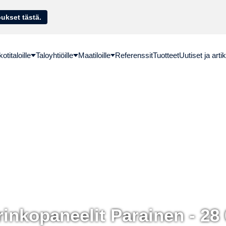
sella. Hae lainatarjoukset tästä.
titaloille
Taloyhtiöille
Maatiloille
Referenssit
Tuotteet
Uutiset ja artik
inkopaneelit Parainen - 28