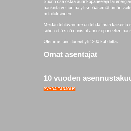
Suurin osa ostaa aurinkopaneeleja tai energi
hankinta voi tuntua ylitsepääsemättömän vaike
mitoituksineen.
Meidän tehtävämme on tehdä tästä kaikesta si
siihen että sinä onnistut aurinkopaneelien h
Olemme toimittaneet yli 1200 kohdetta.
Omat asentajat
10 vuoden asennustaku
PYYDÄ TARJOUS