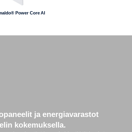
maldo® Power Core AI
opaneelit ja energiavarastot
eelin kokemuksella.