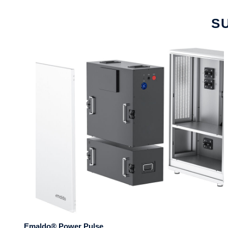
S
Emaldo® Power Pulse