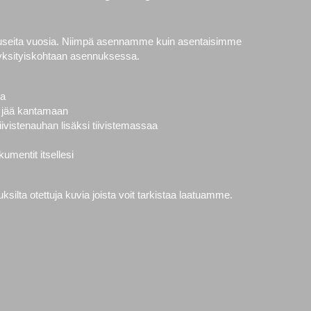
 useita vuosia. Niimpä asennamme kuin asentaisimme
yksityiskohtaan asennuksessa.
la
vät jää kantamaan
ivistenauhan lisäksi tiivistemassaa
mentit itsellesi
ilta otettuja kuvia joista voit tarkistaa laatuamme.