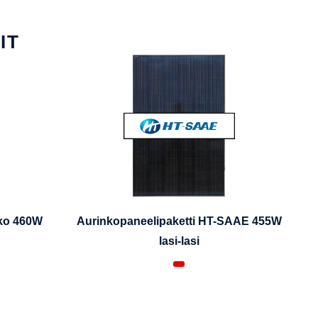
IT
iko 460W
Aurinkopaneelipaketti HT-SAAE 455W
lasi-lasi