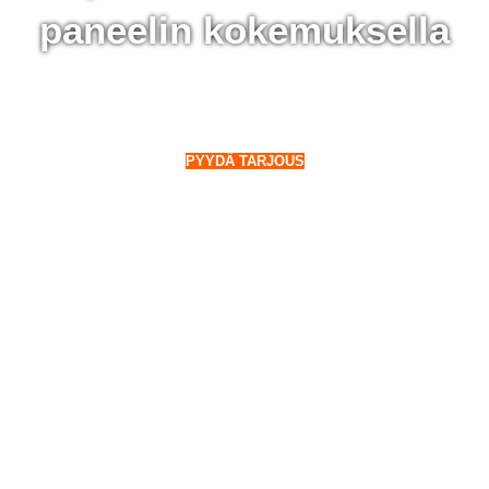
paneelin kokemuksella
 Parainen - 28 000 aurinkopaneelin kokemuksella
o Suomeen. Myös talvella.
PYYDÄ TARJOUS