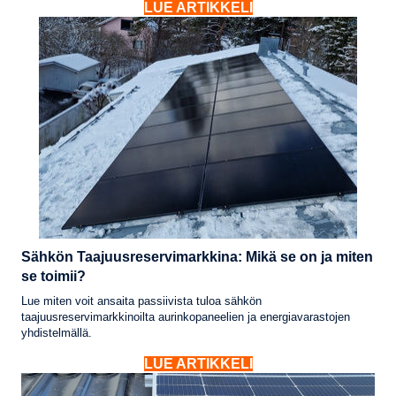
LUE ARTIKKELI
Sähkön Taajuusreservimarkkina: Mikä se on ja miten
se toimii?
Lue miten voit ansaita passiivista tuloa sähkön
taajuusreservimarkkinoilta aurinkopaneelien ja energiavarastojen
yhdistelmällä.
LUE ARTIKKELI