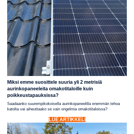
Miksi emme suosittele suuria yli 2 metrisiä
aurinkopaneeleita omakotitaloille kuin
poikkeustapauksissa?
Saadaanko suurempikokoisella aurinkopaneelilla enemmän tehoa
katolta vai aiheuttaako se vain ongelmia omakotitaloissa?
LUE ARTIKKELI