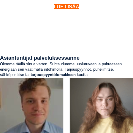
LUE LISÄÄ
Asiantuntijat palveluksessanne
Olemme täällä sinua varten. Suhtaudumme uusiutuvaan ja puhtaaseen
energiaan sen vaatimalla intohimolla. Tarjouspyynnöt, puhelimitse,
sähköpostitse tai
tarjouspyyntölomakkeen
kautta.