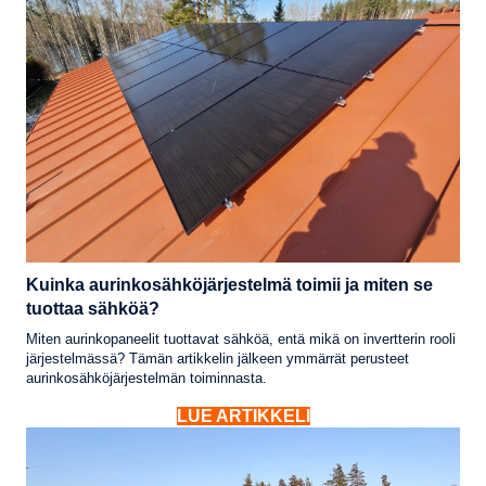
Kuinka aurinkosähköjärjestelmä toimii ja miten se
tuottaa sähköä?
Miten aurinkopaneelit tuottavat sähköä, entä mikä on invertterin rooli
järjestelmässä? Tämän artikkelin jälkeen ymmärrät perusteet
aurinkosähköjärjestelmän toiminnasta.
LUE ARTIKKELI