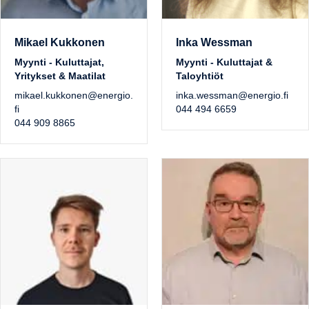
Mikael Kukkonen
Inka Wessman
Myynti - Kuluttajat,
Myynti - Kuluttajat &
Yritykset & Maatilat
Taloyhtiöt
mikael.kukkonen@energio.
inka.wessman@energio.fi
fi
044 494 6659
044 909 8865