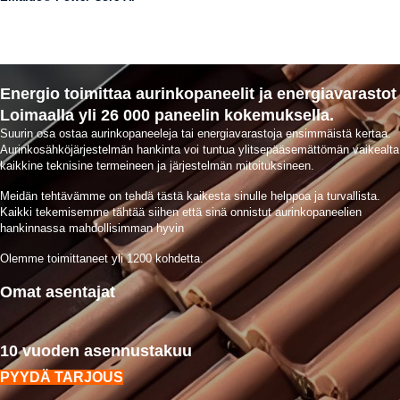
Energio toimittaa aurinkopaneelit ja energiavarastot
Loimaalla yli 26 000 paneelin kokemuksella.
Suurin osa ostaa aurinkopaneeleja tai energiavarastoja ensimmäistä kertaa.
Aurinkosähköjärjestelmän hankinta voi tuntua ylitsepääsemättömän vaikealta
kaikkine teknisine termeineen ja järjestelmän mitoituksineen.
Meidän tehtävämme on tehdä tästä kaikesta sinulle helppoa ja turvallista.
Kaikki tekemisemme tähtää siihen että sinä onnistut aurinkopaneelien
hankinnassa mahdollisimman hyvin
Olemme toimittaneet yli 1200 kohdetta.
Omat asentajat
10 vuoden asennustakuu
PYYDÄ TARJOUS