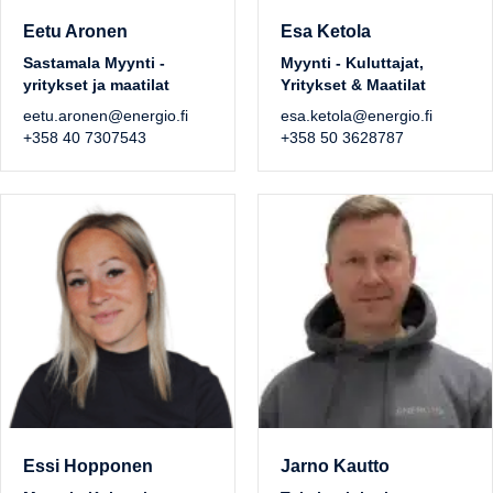
Eetu Aronen
Esa Ketola
Sastamala Myynti -
Myynti - Kuluttajat,
yritykset ja maatilat
Yritykset & Maatilat
eetu.aronen@energio.fi
esa.ketola@energio.fi
+358 40 7307543
+358 50 3628787
Essi Hopponen
Jarno Kautto