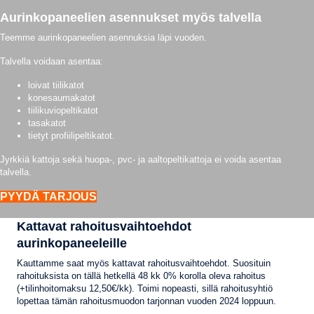
Aurinkopaneelien asennukset myös talvella
Teemme aurinkopaneelien asennuksia läpi vuoden.
Talvella voidaan asentaa:
loivat tiilikatot
konesaumakatot
tiilikuviopeltikatot
tasakatot
tietyt profiilipeltikatot.
Jyrkkiä kattoja sekä huopa-, pvc- ja aaltopeltikattoja ei voida asentaa
talvella.
PYYDÄ TARJOUS
Kattavat rahoitusvaihtoehdot
aurinkopaneeleille
Kauttamme saat myös kattavat rahoitusvaihtoehdot. Suosituin
rahoituksista on tällä hetkellä 48 kk 0% korolla oleva rahoitus
(+tilinhoitomaksu 12,50€/kk). Toimi nopeasti, sillä rahoitusyhtiö
lopettaa tämän rahoitusmuodon tarjonnan vuoden 2024 loppuun.