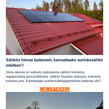
Sähkön hinnat laskeneet, kannattaako aurinkosähkö
edelleen?
Viime aikoina on uutisoitu laskeneista sähkön hinnoista,
negatiivisesta pörssisähköstä, sähkön futuurien laskusta, korkeista
koroista yms. Kannattaako aurinkosähköjärjestelmän hankinta silti?
LUE ARTIKKELI