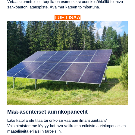
Virtaa kilometreille. Tarjolla on esimerkiksi aurinkosähköllä toimiva
sähköauton latauspiste. Avaimet käteen toimitettuna.
LUE LISÄÄ
Maa-asenteiset aurinkopaneelit
Eikö katolla ole tilaa tai onko se väärään ilmansuuntaan?
Valikoimistamme löytyy kattava valikoima erilaisia aurinkopaneelien
maatelineitä erilaisiin tarpeisiin.