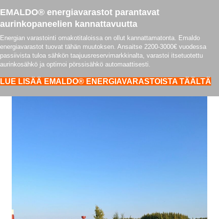
EMALDO® energiavarastot parantavat
aurinkopaneelien kannattavuutta
Energian varastointi omakotitaloissa on ollut kannattamatonta. Emaldo
energiavarastot tuovat tähän muutoksen. Ansaitse 2200-3000€ vuodessa
passiivista tuloa sähkön taajuusreservimarkkinalta, varastoi itsetuotettu
aurinkosähkö ja optimoi pörssisähkö automaattisesti.
LUE LISÄÄ EMALDO® ENERGIAVARASTOISTA TÄÄLTÄ