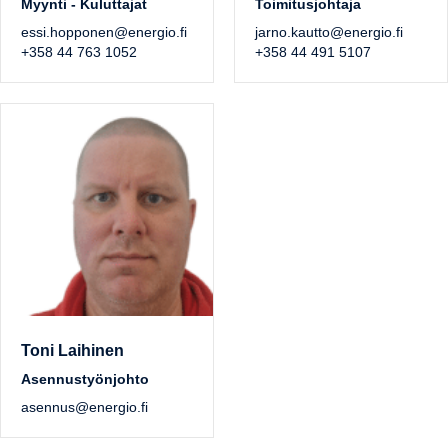
Myynti - Kuluttajat
Toimitusjohtaja
essi.hopponen@energio.fi
jarno.kautto@energio.fi
+358 44 763 1052
+358 44 491 5107
Toni Laihinen
Asennustyönjohto
asennus@energio.fi