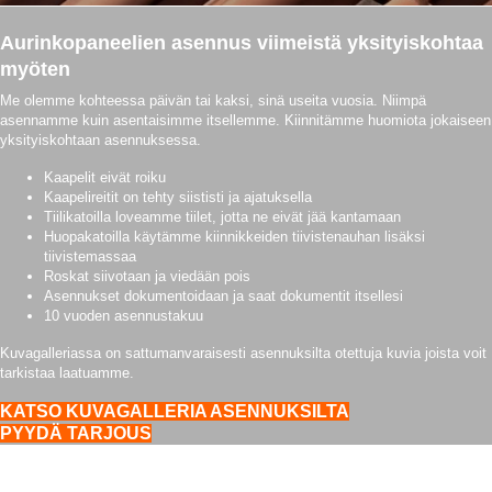
Aurinkopaneelien asennus viimeistä yksityiskohtaa
myöten
Me olemme kohteessa päivän tai kaksi, sinä useita vuosia. Niimpä
asennamme kuin asentaisimme itsellemme. Kiinnitämme huomiota jokaiseen
yksityiskohtaan asennuksessa.
Kaapelit eivät roiku
Kaapelireitit on tehty siististi ja ajatuksella
Tiilikatoilla loveamme tiilet, jotta ne eivät jää kantamaan
Huopakatoilla käytämme kiinnikkeiden tiivistenauhan lisäksi
tiivistemassaa
Roskat siivotaan ja viedään pois
Asennukset dokumentoidaan ja saat dokumentit itsellesi
10 vuoden asennustakuu
Kuvagalleriassa on sattumanvaraisesti asennuksilta otettuja kuvia joista voit
tarkistaa laatuamme.
KATSO KUVAGALLERIA ASENNUKSILTA
PYYDÄ TARJOUS