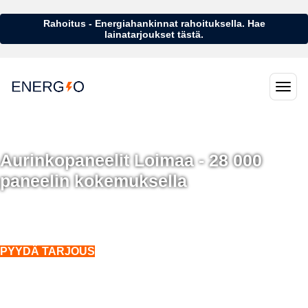
Rahoitus - Energiahankinnat rahoituksella. Hae
lainatarjoukset tästä.
Aurinkopaneelit Loimaa - 28 000
paneelin kokemuksella
Aurinkopaneelit Loimaa - 28 000 aurinkopaneelin kokemuksella
Asennukset koko Suomeen. Myös talvella.
PYYDÄ TARJOUS