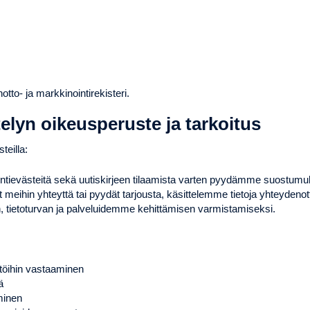
to- ja markkinointirekisteri.
telyn oikeusperuste ja tarkoitus
teilla:
intievästeitä sekä uutiskirjeen tilaamista varten pyydämme suostumu
 meihin yhteyttä tai pyydät tarjousta, käsittelemme tietoja yhteydeno
 tietoturvan ja palveluidemme kehittämisen varmistamiseksi.
ntöihin vastaaminen
ä
minen