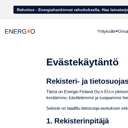
Rahoitus - Energiahankinnat rahoituk
Yrityksille
Omako
Evästekäytäntö
Rekisteri- ja tietosuoja
Tämä on Energio Finland Oy:n EU:n yleisen 
keräämme, käsittelemme ja suojaamme henk
Seloste on laadittu tietosuoja-asetuksen sek
1. Rekisterinpitäjä