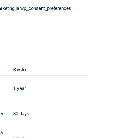
arketing ja wp_consent_preferences
Kesto
1 year
ien
30 days
ta