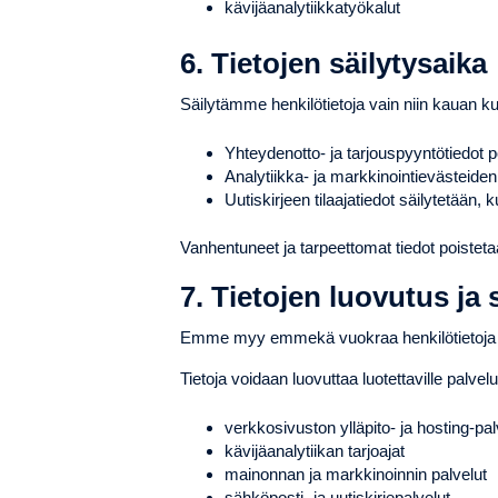
kävijäanalytiikkatyökalut
6. Tietojen säilytysaika
Säilytämme henkilötietoja vain niin kauan ku
Yhteydenotto- ja tarjouspyyntötiedot po
Analytiikka- ja markkinointievästeide
Uutiskirjeen tilaajatiedot säilytetään, 
Vanhentuneet ja tarpeettomat tiedot poisteta
7. Tietojen luovutus ja s
Emme myy emmekä vuokraa henkilötietoja ko
Tietoja voidaan luovuttaa luotettaville palvelu
verkkosivuston ylläpito- ja hosting-pal
kävijäanalytiikan tarjoajat
mainonnan ja markkinoinnin palvelut
sähköposti- ja uutiskirjepalvelut