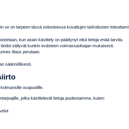
in se on tarpeen tässä selosteessa kuvattujen tarkoitusten toteuttam
istetaan, kun asian käsittely on päättynyt eikä tietoja enää tarvita.
n tiedot säilyvät kunkin evästeen voimassaoloajan mukaisesti.
kunnes tilaus perutaan.
an säännöllisesti.
iirto
lmansille osapuolille.
ntarjoajille, jotka käsittelevät tietoja puolestamme, kuten:
velut