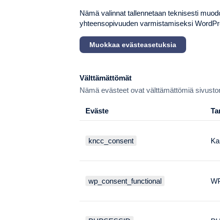
Nämä valinnat tallennetaan teknisesti muo
yhteensopivuuden varmistamiseksi WordPr
Muokkaa evästeasetuksia
Välttämättömät
Nämä evästeet ovat välttämättömiä sivuston t
Eväste
Ta
kncc_consent
Ka
wp_consent_functional
WP