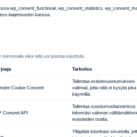
dossa wp_consent_functional, wp_consent_statistics, wp_consent_m
ess-laajennusten kanssa.
oiminnalle eikä niitä voi poistaa käytöstä.
rjoaja
Tarkoitus
Tallentaa evästesuostumuksesi
nsleri Cookie Consent
valinnat, jotta niitä ei kysytä joka
käynnillä.
Tallentaa suostumusbannerissa
 Consent API
tekemäsi valinnan välttämättöm
evästeiden osalta.
Ylläpitää istuntoasi sivustolla, jot