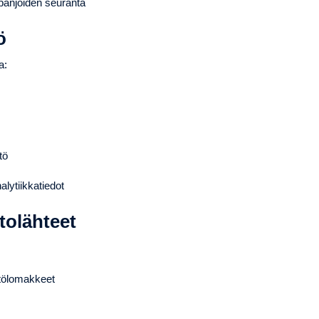
panjoiden seuranta
ö
a:
tö
alytiikkatiedot
tolähteet
ntölomakkeet