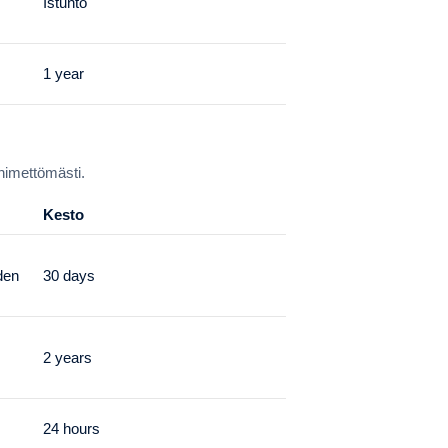
Istunto
1 year
nimettömästi.
Kesto
den
30 days
2 years
24 hours