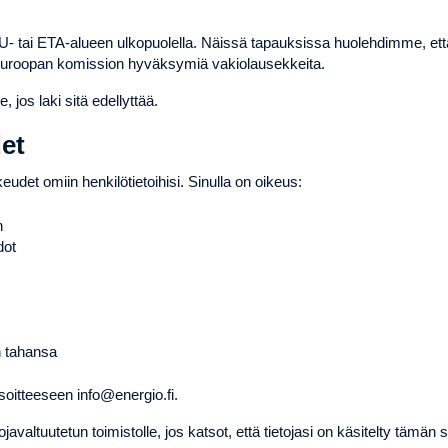
a EU- tai ETA-alueen ulkopuolella. Näissä tapauksissa huolehdimme, ett
 Euroopan komission hyväksymiä vakiolausekkeita.
 jos laki sitä edellyttää.
det
udet omiin henkilötietoihisi. Sinulla on oikeus:
n
dot
n tahansa
osoitteeseen
info@energio.fi
.
javaltuutetun toimistolle, jos katsot, että tietojasi on käsitelty tämän