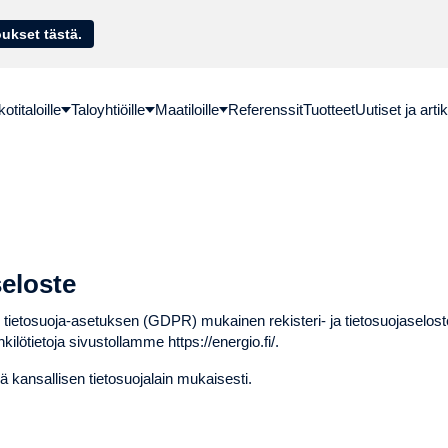
sella. Hae lainatarjoukset tästä.
titaloille
Taloyhtiöille
Maatiloille
Referenssit
Tuotteet
Uutiset ja artik
seloste
tietosuoja-asetuksen (GDPR) mukainen rekisteri- ja tietosuojaselo
ilötietoja sivustollamme
https://energio.fi/
.
ä kansallisen tietosuojalain mukaisesti.