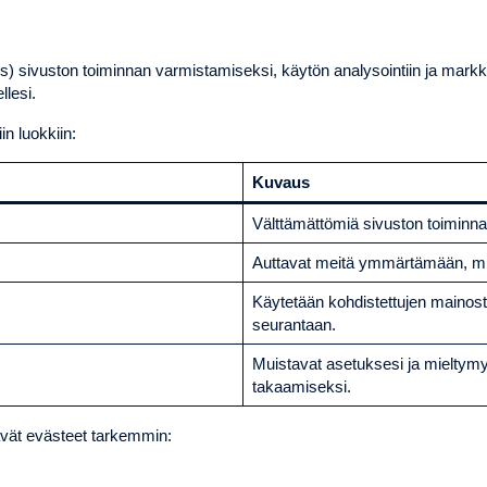
 sivuston toiminnan varmistamiseksi, käytön analysointiin ja mark
llesi.
n luokkiin:
Kuvaus
Välttämättömiä sivuston toiminnal
Auttavat meitä ymmärtämään, mite
Käytetään kohdistettujen mainos
seurantaan.
Muistavat asetuksesi ja mielt
takaamiseksi.
tävät evästeet tarkemmin: