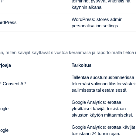
HP
toiminnot pysyvät yhtenäisinä
käynnin aikana.
WordPress: stores admin
rdPress
personalisation settings.
miten kävijät käyttävät sivustoa keräämällä ja raportoimalla tietoa 
rjoaja
Tarkoitus
Tallentaa suostumusbannerissa
 Consent API
tekemäsi valinnan tilastoevästei
sallimisesta tai estämisestä.
Google Analytics: erottaa
ogle
yksittäiset kävijät toisistaan
sivuston käytön mittaamiseksi.
Google Analytics: erottaa kävijät
ogle
toisistaan 24 tunnin ajan.