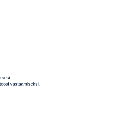
ksesi.
ttoosi vastaamiseksi.