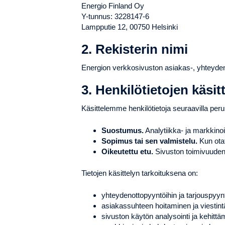
Energio Finland Oy
Y-tunnus: 3228147-6
Lampputie 12, 00750 Helsinki
2. Rekisterin nimi
Energion verkkosivuston asiakas-, yhteydenot
3. Henkilötietojen käsit
Käsittelemme henkilötietoja seuraavilla perus
Suostumus.
Analytiikka- ja markkino
Sopimus tai sen valmistelu.
Kun otat
Oikeutettu etu.
Sivuston toimivuuden,
Tietojen käsittelyn tarkoituksena on:
yhteydenottopyyntöihin ja tarjouspyy
asiakassuhteen hoitaminen ja viestint
sivuston käytön analysointi ja kehittä