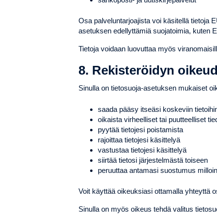
Osa palveluntarjoajista voi käsitellä tietoj
asetuksen edellyttämiä suojatoimia, kuten
Tietoja voidaan luovuttaa myös viranomaisille,
8. Rekisteröidyn oikeu
Sinulla on tietosuoja-asetuksen mukaiset oike
saada pääsy itseäsi koskeviin tietoihi
oikaista virheelliset tai puutteelliset tie
pyytää tietojesi poistamista
rajoittaa tietojesi käsittelyä
vastustaa tietojesi käsittelyä
siirtää tietosi järjestelmästä toiseen
peruuttaa antamasi suostumus milloi
Voit käyttää oikeuksiasi ottamalla yhteyttä 
Sinulla on myös oikeus tehdä valitus tietosuo