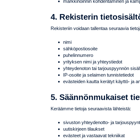
markkinoinnin kohdentaminen ja kam
4. Rekisterin tietosisält
Rekisteriin voidaan tallentaa seuraavia tietoj
nimi
sähköpostiosoite
puhelinnumero
yrityksen nimi ja yhteystiedot
yhteydenoton tai tarjouspyynnön sisäl
IP-osoite ja selaimen tunnistetiedot
evästeiden kautta kerätyt käyttö- ja an
5. Säännönmukaiset tie
Keräämme tietoja seuraavista lähteistä:
sivuston yhteydenotto- ja tarjouspyy
uutiskirjeen tilaukset
evästeet ja vastaavat tekniikat