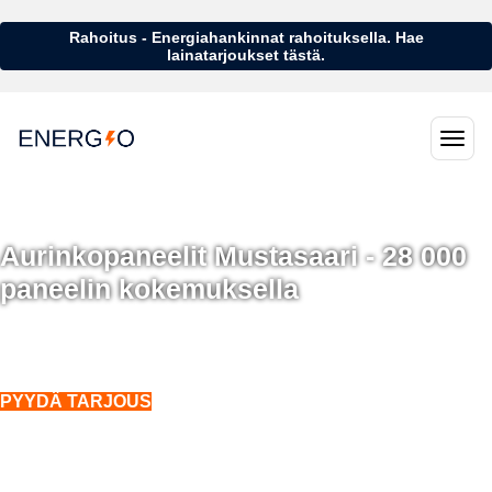
Rahoitus - Energiahankinnat rahoituksella. Hae
lainatarjoukset tästä.
Aurinkopaneelit Mustasaari - 28 000
paneelin kokemuksella
Aurinkopaneelit Mustasaari - 28 000 aurinkopaneelin kokemuksella
Asennukset koko Suomeen. Myös talvella.
PYYDÄ TARJOUS