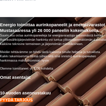
Energio toimittaa aurinkopaneelit ja energiavarastot
Mustasaaressa yli 26 000 paneelin kokemuksella.
Suurin osa ostaa aurinkopaneeleja tai energiavarastoja ensimmäistä kertaa.
Aurinkosähköjärjestelmän hankinta voi tuntua ylitsepääsemättömän vaikealta
kaikkine teknisine termeineen ja järjestelmän mitoituksineen.
Meidän tehtävämme on tehdä tästä kaikesta sinulle helppoa ja turvallista.
Kaikki tekemisemme tähtää siihen että sinä onnistut aurinkopaneelien
hankinnassa mahdollisimman hyvin
Olemme toimittaneet yli 1200 kohdetta.
Omat asentajat
10 vuoden asennustakuu
PYYDÄ TARJOUS