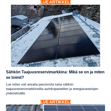
LUE ARTIKKELI
Sähkön Taajuusreservimarkkina: Mikä se on ja miten
se toimii?
Lue miten voit ansaita passiivista tuloa sähkön
taajuusreservimarkkinoilta aurinkopaneelien ja energiavarastojen
yhdistelmällä.
LUE ARTIKKELI