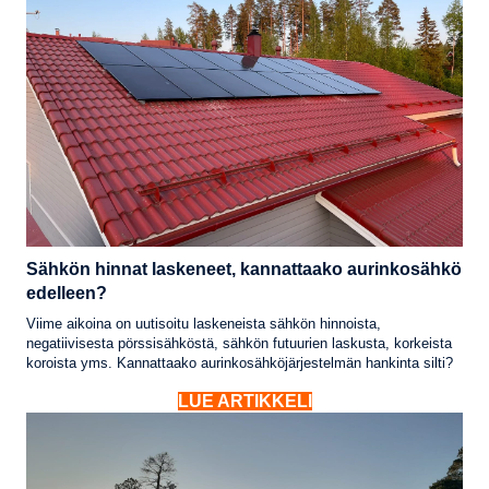
Sähkön hinnat laskeneet, kannattaako aurinkosähkö
edelleen?
Viime aikoina on uutisoitu laskeneista sähkön hinnoista,
negatiivisesta pörssisähköstä, sähkön futuurien laskusta, korkeista
koroista yms. Kannattaako aurinkosähköjärjestelmän hankinta silti?
LUE ARTIKKELI