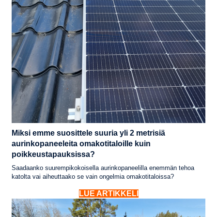
Miksi emme suosittele suuria yli 2 metrisiä
aurinkopaneeleita omakotitaloille kuin
poikkeustapauksissa?
Saadaanko suurempikokoisella aurinkopaneelilla enemmän tehoa
katolta vai aiheuttaako se vain ongelmia omakotitaloissa?
LUE ARTIKKELI