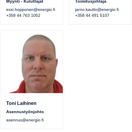
Myynti - Kuluttajat
Toimitusjohtaja
essi.hopponen@energio.fi
jarno.kautto@energio.fi
+358 44 763 1052
+358 44 491 5107
Toni Laihinen
Asennustyönjohto
asennus@energio.fi