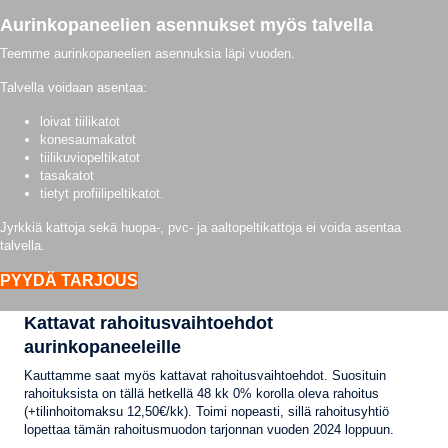
Aurinkopaneelien asennukset myös talvella
Teemme aurinkopaneelien asennuksia läpi vuoden.
Talvella voidaan asentaa:
loivat tiilikatot
konesaumakatot
tiilikuviopeltikatot
tasakatot
tietyt profiilipeltikatot.
Jyrkkiä kattoja sekä huopa-, pvc- ja aaltopeltikattoja ei voida asentaa
talvella.
PYYDÄ TARJOUS
Kattavat rahoitusvaihtoehdot
aurinkopaneeleille
Kauttamme saat myös kattavat rahoitusvaihtoehdot. Suosituin
rahoituksista on tällä hetkellä 48 kk 0% korolla oleva rahoitus
(+tilinhoitomaksu 12,50€/kk). Toimi nopeasti, sillä rahoitusyhtiö
lopettaa tämän rahoitusmuodon tarjonnan vuoden 2024 loppuun.