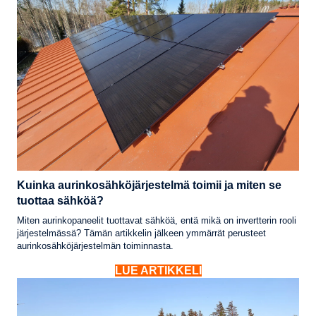
Kuinka aurinkosähköjärjestelmä toimii ja miten se
tuottaa sähköä?
Miten aurinkopaneelit tuottavat sähköä, entä mikä on invertterin rooli
järjestelmässä? Tämän artikkelin jälkeen ymmärrät perusteet
aurinkosähköjärjestelmän toiminnasta.
LUE ARTIKKELI