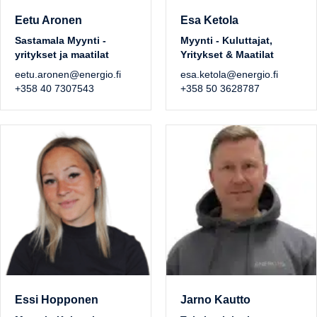
Eetu Aronen
Esa Ketola
Sastamala Myynti -
Myynti - Kuluttajat,
yritykset ja maatilat
Yritykset & Maatilat
eetu.aronen@energio.fi
esa.ketola@energio.fi
+358 40 7307543
+358 50 3628787
Essi Hopponen
Jarno Kautto