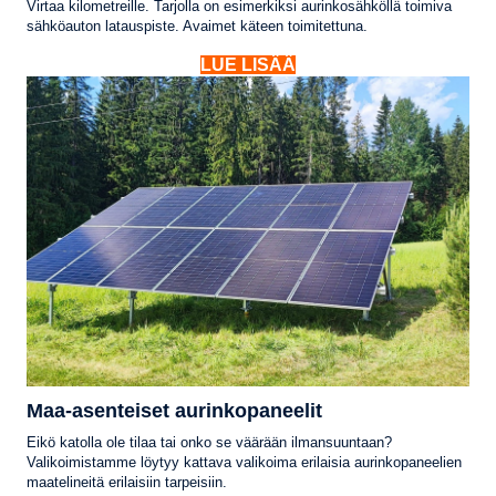
Virtaa kilometreille. Tarjolla on esimerkiksi aurinkosähköllä toimiva
sähköauton latauspiste. Avaimet käteen toimitettuna.
LUE LISÄÄ
Maa-asenteiset aurinkopaneelit
Eikö katolla ole tilaa tai onko se väärään ilmansuuntaan?
Valikoimistamme löytyy kattava valikoima erilaisia aurinkopaneelien
maatelineitä erilaisiin tarpeisiin.