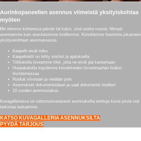
Aurinkopaneelien asennus viimeistä yksityiskohtaa
myöten
Me olemme kohteessa päivän tai kaksi, sinä useita vuosia. Niimpä
asennamme kuin asentaisimme itsellemme. Kiinnitämme huomiota jokaiseen
yksityiskohtaan asennuksessa.
Kaapelit eivät roiku
Kaapelireitit on tehty siististi ja ajatuksella
Tiilikatoilla loveamme tiilet, jotta ne eivät jää kantamaan
Huopakatoilla käytämme kiinnikkeiden tiivistenauhan lisäksi
tiivistemassaa
Roskat siivotaan ja viedään pois
Asennukset dokumentoidaan ja saat dokumentit itsellesi
10 vuoden asennustakuu
Kuvagalleriassa on sattumanvaraisesti asennuksilta otettuja kuvia joista voit
tarkistaa laatuamme.
KATSO KUVAGALLERIA ASENNUKSILTA
PYYDÄ TARJOUS