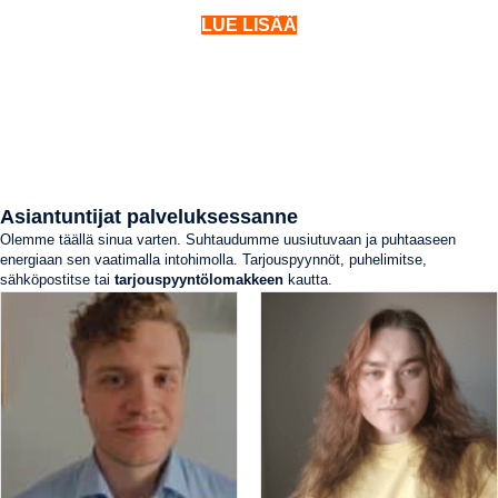
LUE LISÄÄ
Asiantuntijat palveluksessanne
Olemme täällä sinua varten. Suhtaudumme uusiutuvaan ja puhtaaseen
energiaan sen vaatimalla intohimolla. Tarjouspyynnöt, puhelimitse,
sähköpostitse tai
tarjouspyyntölomakkeen
kautta.