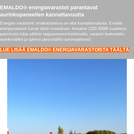
EMALDO® energiavarastot parantavat
aurinkopaneelien kannattavuutta
Energian varastointi omakotitaloissa on ollut kannattamatonta. Emaldo
energiavarastot tuovat tähän muutoksen. Ansaitse 2200-3000€ vuodessa
passiivista tuloa sähkön taajuusreservimarkkinalta, varastoi itsetuotettu
aurinkosähkö ja optimoi pörssisähkö automaattisesti.
LUE LISÄÄ EMALDO® ENERGIAVARASTOISTA TÄÄLTÄ