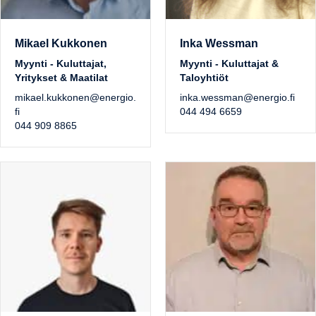
Mikael Kukkonen
Inka Wessman
Myynti - Kuluttajat,
Myynti - Kuluttajat &
Yritykset & Maatilat
Taloyhtiöt
mikael.kukkonen@energio.
inka.wessman@energio.fi
fi
044 494 6659
044 909 8865