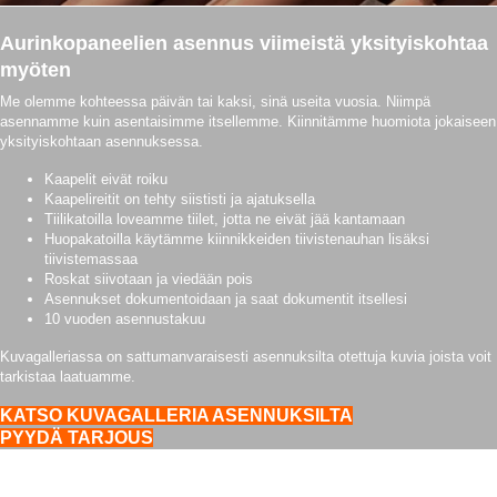
Aurinkopaneelien asennus viimeistä yksityiskohtaa
myöten
Me olemme kohteessa päivän tai kaksi, sinä useita vuosia. Niimpä
asennamme kuin asentaisimme itsellemme. Kiinnitämme huomiota jokaiseen
yksityiskohtaan asennuksessa.
Kaapelit eivät roiku
Kaapelireitit on tehty siististi ja ajatuksella
Tiilikatoilla loveamme tiilet, jotta ne eivät jää kantamaan
Huopakatoilla käytämme kiinnikkeiden tiivistenauhan lisäksi
tiivistemassaa
Roskat siivotaan ja viedään pois
Asennukset dokumentoidaan ja saat dokumentit itsellesi
10 vuoden asennustakuu
Kuvagalleriassa on sattumanvaraisesti asennuksilta otettuja kuvia joista voit
tarkistaa laatuamme.
KATSO KUVAGALLERIA ASENNUKSILTA
PYYDÄ TARJOUS