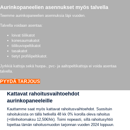
Aurinkopaneelien asennukset myös talvella
Teemme aurinkopaneelien asennuksia läpi vuoden.
Talvella voidaan asentaa:
loivat tiilikatot
konesaumakatot
tiilikuviopeltikatot
tasakatot
tietyt profiilipeltikatot.
Jyrkkiä kattoja sekä huopa-, pvc- ja aaltopeltikattoja ei voida asentaa
talvella.
PYYDÄ TARJOUS
Kattavat rahoitusvaihtoehdot
aurinkopaneeleille
Kauttamme saat myös kattavat rahoitusvaihtoehdot. Suosituin
rahoituksista on tällä hetkellä 48 kk 0% korolla oleva rahoitus
(+tilinhoitomaksu 12,50€/kk). Toimi nopeasti, sillä rahoitusyhtiö
lopettaa tämän rahoitusmuodon tarjonnan vuoden 2024 loppuun.