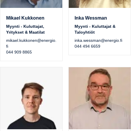
Mikael Kukkonen
Inka Wessman
Myynti - Kuluttajat,
Myynti - Kuluttajat &
Yritykset & Maatilat
Taloyhtiöt
mikael.kukkonen@energio.
inka.wessman@energio.fi
fi
044 494 6659
044 909 8865