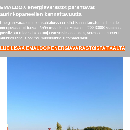
EMALDO® energiavarastot parantavat
aurinkopaneelien kannattavuutta
Energian varastointi omakotitaloissa on ollut kannattamatonta. Emaldo
energiavarastot tuovat tähän muutoksen. Ansaitse 2200-3000€ vuodessa
passiivista tuloa sähkön taajuusreservimarkkinalta, varastoi itsetuotettu
aurinkosähkö ja optimoi pörssisähkö automaattisesti.
LUE LISÄÄ EMALDO® ENERGIAVARASTOISTA TÄÄLTÄ