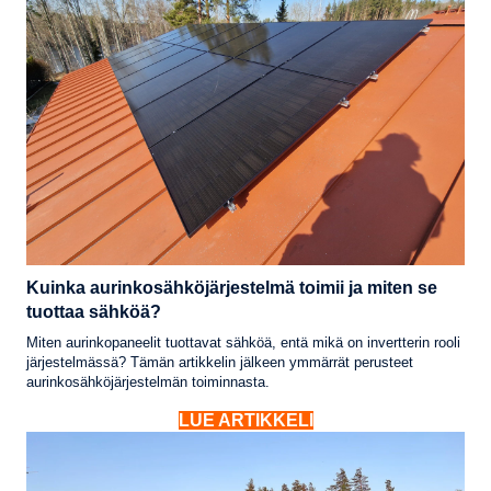
Kuinka aurinkosähköjärjestelmä toimii ja miten se
tuottaa sähköä?
Miten aurinkopaneelit tuottavat sähköä, entä mikä on invertterin rooli
järjestelmässä? Tämän artikkelin jälkeen ymmärrät perusteet
aurinkosähköjärjestelmän toiminnasta.
LUE ARTIKKELI