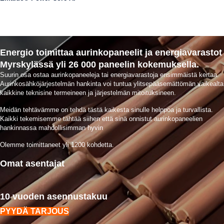
Energio toimittaa aurinkopaneelit ja energiavarastot
Myrskylässä yli 26 000 paneelin kokemuksella.
Suurin osa ostaa aurinkopaneeleja tai energiavarastoja ensimmäistä kertaa.
Aurinkosähköjärjestelmän hankinta voi tuntua ylitsepääsemättömän vaikealta
kaikkine teknisine termeineen ja järjestelmän mitoituksineen.
Meidän tehtävämme on tehdä tästä kaikesta sinulle helppoa ja turvallista.
Kaikki tekemisemme tähtää siihen että sinä onnistut aurinkopaneelien
hankinnassa mahdollisimman hyvin
Olemme toimittaneet yli 1200 kohdetta.
Omat asentajat
10 vuoden asennustakuu
PYYDÄ TARJOUS