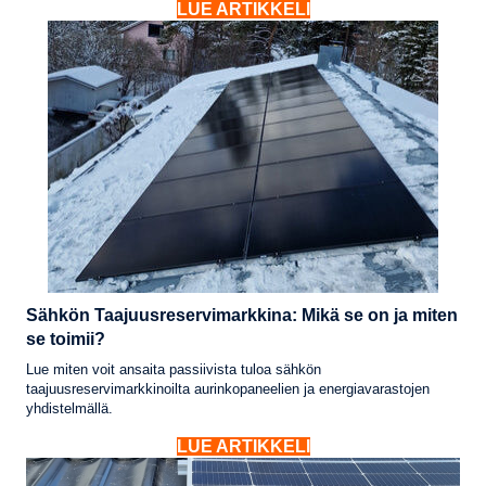
LUE ARTIKKELI
Sähkön Taajuusreservimarkkina: Mikä se on ja miten
se toimii?
Lue miten voit ansaita passiivista tuloa sähkön
taajuusreservimarkkinoilta aurinkopaneelien ja energiavarastojen
yhdistelmällä.
LUE ARTIKKELI