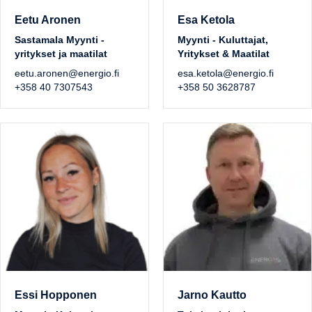
Eetu Aronen
Esa Ketola
Sastamala Myynti -
Myynti - Kuluttajat,
yritykset ja maatilat
Yritykset & Maatilat
eetu.aronen@energio.fi
esa.ketola@energio.fi
+358 40 7307543
+358 50 3628787
Essi Hopponen
Jarno Kautto