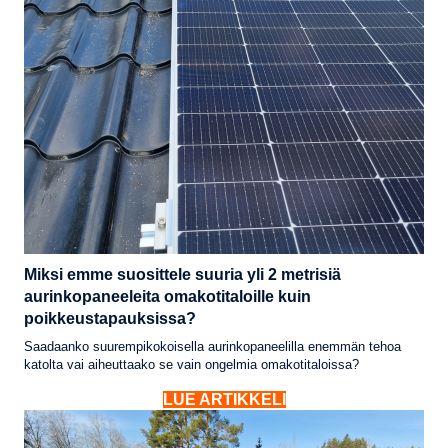
Miksi emme suosittele suuria yli 2 metrisiä
aurinkopaneeleita omakotitaloille kuin
poikkeustapauksissa?
Saadaanko suurempikokoisella aurinkopaneelilla enemmän tehoa
katolta vai aiheuttaako se vain ongelmia omakotitaloissa?
LUE ARTIKKELI