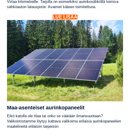
Virtaa kilometreille. Tarjolla on esimerkiksi aurinkosähköllä toimiva
sähköauton latauspiste. Avaimet käteen toimitettuna.
LUE LISÄÄ
Maa-asenteiset aurinkopaneelit
Eikö katolla ole tilaa tai onko se väärään ilmansuuntaan?
Valikoimistamme löytyy kattava valikoima erilaisia aurinkopaneelien
maatelineitä erilaisiin tarpeisiin.