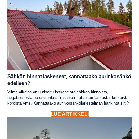
Sähkön hinnat laskeneet, kannattaako aurinkosähkö
edelleen?
Viime aikoina on uutisoitu laskeneista sähkön hinnoista,
negatiivisesta pörssisähköstä, sähkön futuurien laskusta, korkeista
koroista yms. Kannattaako aurinkosähköjärjestelmän hankinta silti?
LUE ARTIKKELI