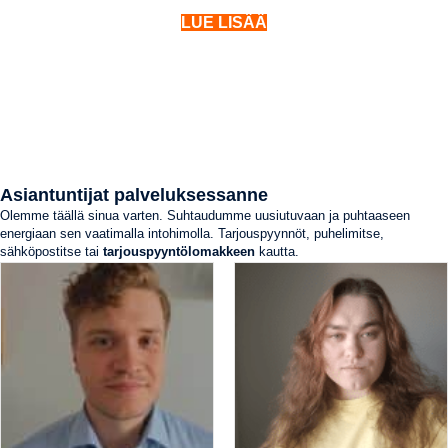
LUE LISÄÄ
Asiantuntijat palveluksessanne
Olemme täällä sinua varten. Suhtaudumme uusiutuvaan ja puhtaaseen
energiaan sen vaatimalla intohimolla. Tarjouspyynnöt, puhelimitse,
sähköpostitse tai
tarjouspyyntölomakkeen
kautta.