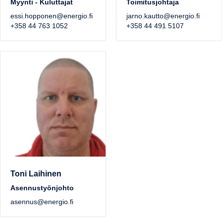
Myynti - Kuluttajat
Toimitusjohtaja
essi.hopponen@energio.fi
jarno.kautto@energio.fi
+358 44 763 1052
+358 44 491 5107
Toni Laihinen
Asennustyönjohto
asennus@energio.fi