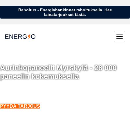
Rahoitus - Energiahankinnat rahoituksella. Hae
lainatarjoukset tästä.
Aurinkopaneelit Myrskylä - 28 000
paneelin kokemuksella
Aurinkopaneelit Myrskylä - 28 000 aurinkopaneelin kokemuksella
Asennukset koko Suomeen. Myös talvella.
PYYDÄ TARJOUS