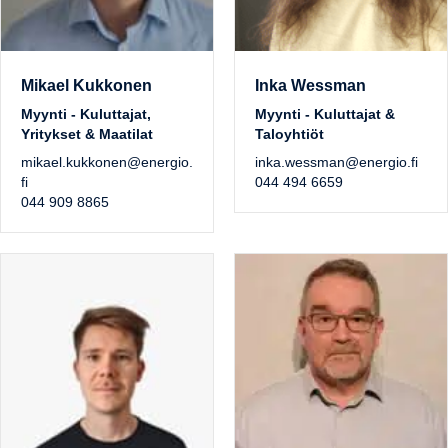
Mikael Kukkonen
Inka Wessman
Myynti - Kuluttajat,
Myynti - Kuluttajat &
Yritykset & Maatilat
Taloyhtiöt
mikael.kukkonen@energio.
inka.wessman@energio.fi
fi
044 494 6659
044 909 8865