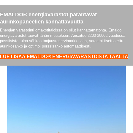
EMALDO® energiavarastot parantavat
aurinkopaneelien kannattavuutta
Energian varastointi omakotitaloissa on ollut kannattamatonta. Emaldo
energiavarastot tuovat tähän muutoksen. Ansaitse 2200-3000€ vuodessa
passiivista tuloa sähkön taajuusreservimarkkinalta, varastoi itsetuotettu
aurinkosähkö ja optimoi pörssisähkö automaattisesti.
LUE LISÄÄ EMALDO® ENERGIAVARASTOISTA TÄÄLTÄ