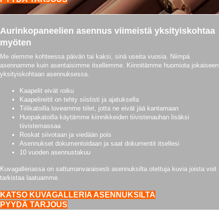
Aurinkopaneelien asennus viimeistä yksityiskohtaa
myöten
Me olemme kohteessa päivän tai kaksi, sinä useita vuosia. Niimpä
asennamme kuin asentaisimme itsellemme. Kiinnitämme huomiota jokaiseen
yksityiskohtaan asennuksessa.
Kaapelit eivät roiku
Kaapelireitit on tehty siististi ja ajatuksella
Tiilikatoilla loveamme tiilet, jotta ne eivät jää kantamaan
Huopakatoilla käytämme kiinnikkeiden tiivistenauhan lisäksi
tiivistemassaa
Roskat siivotaan ja viedään pois
Asennukset dokumentoidaan ja saat dokumentit itsellesi
10 vuoden asennustakuu
Kuvagalleriassa on sattumanvaraisesti asennuksilta otettuja kuvia joista voit
tarkistaa laatuamme.
KATSO KUVAGALLERIA ASENNUKSILTA
PYYDÄ TARJOUS