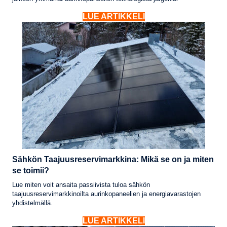
LUE ARTIKKELI
Sähkön Taajuusreservimarkkina: Mikä se on ja miten
se toimii?
Lue miten voit ansaita passiivista tuloa sähkön
taajuusreservimarkkinoilta aurinkopaneelien ja energiavarastojen
yhdistelmällä.
LUE ARTIKKELI