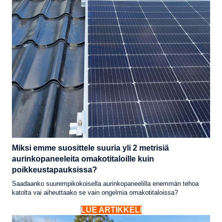
Miksi emme suosittele suuria yli 2 metrisiä
aurinkopaneeleita omakotitaloille kuin
poikkeustapauksissa?
Saadaanko suurempikokoisella aurinkopaneelilla enemmän tehoa
katolta vai aiheuttaako se vain ongelmia omakotitaloissa?
LUE ARTIKKELI