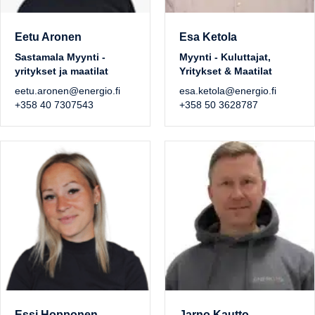
Eetu Aronen
Esa Ketola
Sastamala Myynti -
Myynti - Kuluttajat,
yritykset ja maatilat
Yritykset & Maatilat
eetu.aronen@energio.fi
esa.ketola@energio.fi
+358 40 7307543
+358 50 3628787
Essi Hopponen
Jarno Kautto