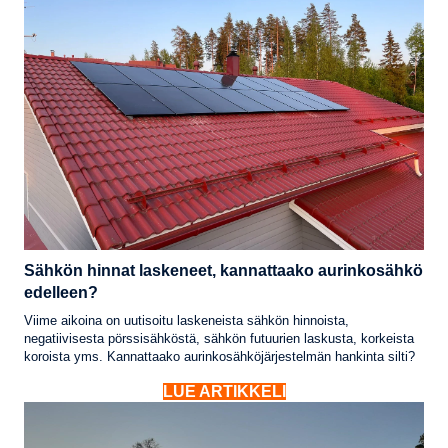
Sähkön hinnat laskeneet, kannattaako aurinkosähkö
edelleen?
Viime aikoina on uutisoitu laskeneista sähkön hinnoista,
negatiivisesta pörssisähköstä, sähkön futuurien laskusta, korkeista
koroista yms. Kannattaako aurinkosähköjärjestelmän hankinta silti?
LUE ARTIKKELI