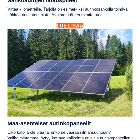
Sähköautojen latauspiteet
Virtaa kilometreille. Tarjolla on esimerkiksi aurinkosähköllä toimiva
sähköauton latauspiste. Avaimet käteen toimitettuna.
LUE LISÄÄ
Maa-asenteiset aurinkopaneelit
Eikö katolla ole tilaa tai onko se väärään ilmansuuntaan?
Valikoimistamme löytyy kattava valikoima erilaisia aurinkopaneelien