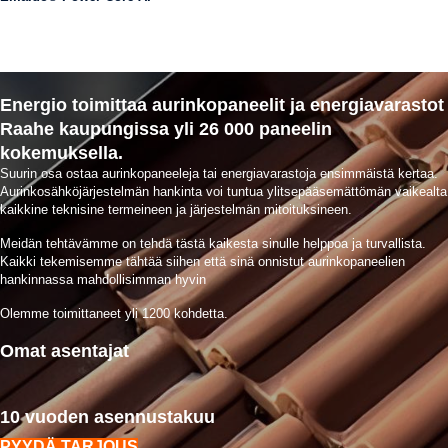
Energio toimittaa aurinkopaneelit ja energiavarastot
Raahe kaupungissa yli 26 000 paneelin
kokemuksella.
Suurin osa ostaa aurinkopaneeleja tai energiavarastoja ensimmäistä kertaa.
Aurinkosähköjärjestelmän hankinta voi tuntua ylitsepääsemättömän vaikealta
kaikkine teknisine termeineen ja järjestelmän mitoituksineen.
Meidän tehtävämme on tehdä tästä kaikesta sinulle helppoa ja turvallista.
Kaikki tekemisemme tähtää siihen että sinä onnistut aurinkopaneelien
hankinnassa mahdollisimman hyvin
Olemme toimittaneet yli 1200 kohdetta.
Omat asentajat
10 vuoden asennustakuu
PYYDÄ TARJOUS