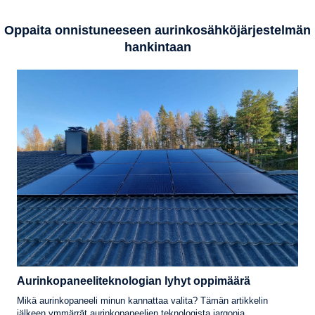
Oppaita onnistuneeseen aurinkosähköjärjestelmän
hankintaan
Aurinkopaneeliteknologian lyhyt oppimäärä
Mikä aurinkopaneeli minun kannattaa valita? Tämän artikkelin
jälkeen ymmärrät aurinkopaneelien teknologista jargonia.