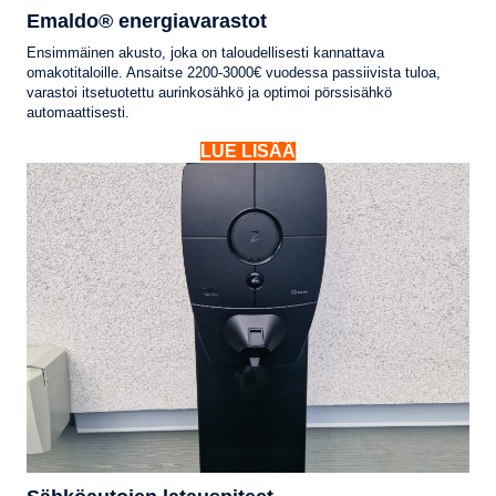
Emaldo® energiavarastot
Ensimmäinen akusto, joka on taloudellisesti kannattava
omakotitaloille. Ansaitse 2200-3000€ vuodessa passiivista tuloa,
varastoi itsetuotettu aurinkosähkö ja optimoi pörssisähkö
automaattisesti.
LUE LISÄÄ