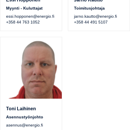
Myynti - Kuluttajat
Toimitusjohtaja
essi.hopponen@energio.fi
jarno.kautto@energio.fi
+358 44 763 1052
+358 44 491 5107
Toni Laihinen
Asennustyönjohto
asennus@energio.fi