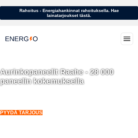
Rahoitus - Energiahankinnat rahoituksella. Hae
lainatarjoukset tästä.
Aurinkopaneelit Raahe - 28 000
paneelin kokemuksella
Aurinkopaneelit Raahe - 28 000 aurinkopaneelin kokemuksella
Asennukset koko Suomeen. Myös talvella.
PYYDÄ TARJOUS