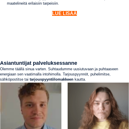
maatelineitä erilaisiin tarpeisiin.
LUE LISÄÄ
Asiantuntijat palveluksessanne
Olemme täällä sinua varten. Suhtaudumme uusiutuvaan ja puhtaaseen
energiaan sen vaatimalla intohimolla. Tarjouspyynnöt, puhelimitse,
sähköpostitse tai
tarjouspyyntölomakkeen
kautta.