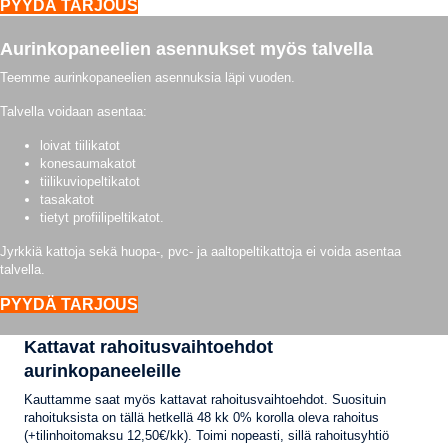
PYYDÄ TARJOUS
Aurinkopaneelien asennukset myös talvella
Teemme aurinkopaneelien asennuksia läpi vuoden.
Talvella voidaan asentaa:
loivat tiilikatot
konesaumakatot
tiilikuviopeltikatot
tasakatot
tietyt profiilipeltikatot.
Jyrkkiä kattoja sekä huopa-, pvc- ja aaltopeltikattoja ei voida asentaa
talvella.
PYYDÄ TARJOUS
Kattavat rahoitusvaihtoehdot
aurinkopaneeleille
Kauttamme saat myös kattavat rahoitusvaihtoehdot. Suosituin
rahoituksista on tällä hetkellä 48 kk 0% korolla oleva rahoitus
(+tilinhoitomaksu 12,50€/kk). Toimi nopeasti, sillä rahoitusyhtiö