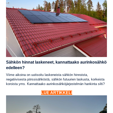
Sähkön hinnat laskeneet, kannattaako aurinkosähkö
edelleen?
Viime aikoina on uutisoitu laskeneista sähkön hinnoista,
negatiivisesta pörssisähköstä, sähkön futuurien laskusta, korkeista
koroista yms. Kannattaako aurinkosähköjärjestelmän hankinta silti?
LUE ARTIKKELI