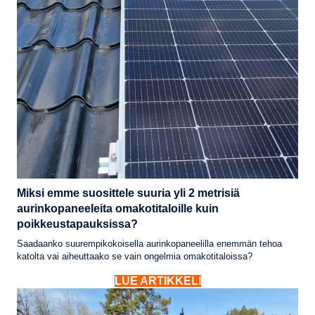
Miksi emme suosittele suuria yli 2 metrisiä
aurinkopaneeleita omakotitaloille kuin
poikkeustapauksissa?
Saadaanko suurempikokoisella aurinkopaneelilla enemmän tehoa
katolta vai aiheuttaako se vain ongelmia omakotitaloissa?
LUE ARTIKKELI