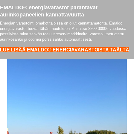
EMALDO® energiavarastot parantavat
aurinkopaneelien kannattavuutta
Energian varastointi omakotitaloissa on ollut kannattamatonta. Emaldo
energiavarastot tuovat tähän muutoksen. Ansaitse 2200-3000€ vuodessa
passiivista tuloa sähkön taajuusreservimarkkinalta, varastoi itsetuotettu
aurinkosähkö ja optimoi pörssisähkö automaattisesti.
LUE LISÄÄ EMALDO® ENERGIAVARASTOISTA TÄÄLTÄ