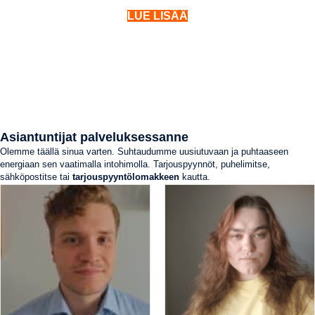
LUE LISÄÄ
Asiantuntijat palveluksessanne
Olemme täällä sinua varten. Suhtaudumme uusiutuvaan ja puhtaaseen
energiaan sen vaatimalla intohimolla. Tarjouspyynnöt, puhelimitse,
sähköpostitse tai
tarjouspyyntölomakkeen
kautta.