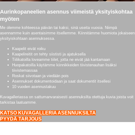
Aurinkopaneelien asennus viimeistä yksityiskohtaa
myöten
Me olemme kohteessa päivän tai kaksi, sinä useita vuosia. Niimpä
asennamme kuin asentaisimme itsellemme. Kiinnitämme huomiota jokaiseen
yksityiskohtaan asennuksessa.
Kaapelit eivät roiku
Kaapelireitit on tehty siististi ja ajatuksella
Tiilikatoilla loveamme tiilet, jotta ne eivät jää kantamaan
Huopakatoilla käytämme kiinnikkeiden tiivistenauhan lisäksi
tiivistemassaa
Roskat siivotaan ja viedään pois
Asennukset dokumentoidaan ja saat dokumentit itsellesi
10 vuoden asennustakuu
Kuvagalleriassa on sattumanvaraisesti asennuksilta otettuja kuvia joista voit
tarkistaa laatuamme.
KATSO KUVAGALLERIA ASENNUKSILTA
PYYDÄ TARJOUS