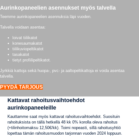
Aurinkopaneelien asennukset myös talvella
Teemme aurinkopaneelien asennuksia läpi vuoden.
Talvella voidaan asentaa:
loivat tiilikatot
konesaumakatot
tiilikuviopeltikatot
tasakatot
tietyt profiilipeltikatot.
Jyrkkiä kattoja sekä huopa-, pvc- ja aaltopeltikattoja ei voida asentaa
talvella.
PYYDÄ TARJOUS
Kattavat rahoitusvaihtoehdot
aurinkopaneeleille
Kauttamme saat myös kattavat rahoitusvaihtoehdot. Suosituin
rahoituksista on tällä hetkellä 48 kk 0% korolla oleva rahoitus
(+tilinhoitomaksu 12,50€/kk). Toimi nopeasti, sillä rahoitusyhtiö
lopettaa tämän rahoitusmuodon tarjonnan vuoden 2024 loppuun.