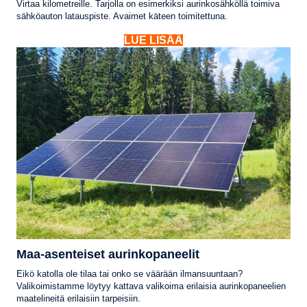
Virtaa kilometreille. Tarjolla on esimerkiksi aurinkosähköllä toimiva
sähköauton latauspiste. Avaimet käteen toimitettuna.
LUE LISÄÄ
Maa-asenteiset aurinkopaneelit
Eikö katolla ole tilaa tai onko se väärään ilmansuuntaan?
Valikoimistamme löytyy kattava valikoima erilaisia aurinkopaneelien
maatelineitä erilaisiin tarpeisiin.