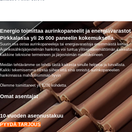
Energio toimittaa aurinkopaneelit ja energiavarastot
Pirkkalassa yli 26 000 paneelin kokemuksella.
Suurin osa ostaa aurinkopaneeleja tai energiavarastoja ensimmäistä kertaa.
Aurinkosähköjärjestelmän hankinta voi tuntua ylitsepääsemättömän vaikealta
kaikkine teknisine termeineen ja järjestelmän mitoituksineen.
Meidän tehtävämme on tehdä tästä kaikesta sinulle helppoa ja turvallista.
Kaikki tekemisemme tähtää siihen että sinä onnistut aurinkopaneelien
hankinnassa mahdollisimman hyvin
Olemme toimittaneet yli 1200 kohdetta.
Omat asentajat
10 vuoden asennustakuu
PYYDÄ TARJOUS