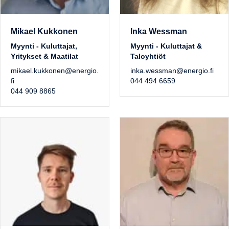
Mikael Kukkonen
Inka Wessman
Myynti - Kuluttajat,
Myynti - Kuluttajat &
Yritykset & Maatilat
Taloyhtiöt
mikael.kukkonen@energio.
inka.wessman@energio.fi
fi
044 494 6659
044 909 8865