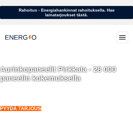
Rahoitus - Energiahankinnat rahoituksella. Hae
lainatarjoukset tästä.
Aurinkopaneelit Pirkkala - 28 000
paneelin kokemuksella
Aurinkopaneelit Pirkkala - 28 000 aurinkopaneelin kokemuksella
Asennukset koko Suomeen. Myös talvella.
PYYDÄ TARJOUS