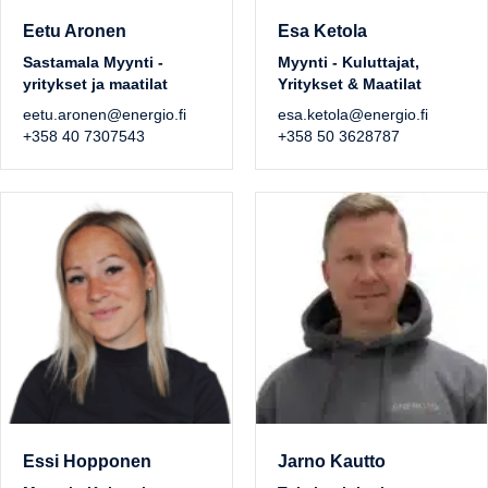
Eetu Aronen
Esa Ketola
Sastamala Myynti -
Myynti - Kuluttajat,
yritykset ja maatilat
Yritykset & Maatilat
eetu.aronen@energio.fi
esa.ketola@energio.fi
+358 40 7307543
+358 50 3628787
Essi Hopponen
Jarno Kautto