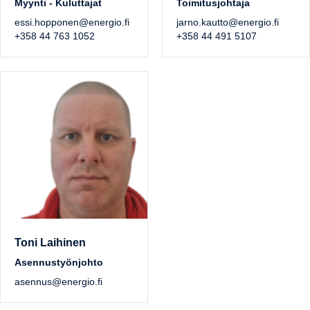
Myynti - Kuluttajat
Toimitusjohtaja
essi.hopponen@energio.fi
jarno.kautto@energio.fi
+358 44 763 1052
+358 44 491 5107
Toni Laihinen
Asennustyönjohto
asennus@energio.fi