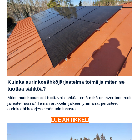
Kuinka aurinkosähköjärjestelmä toimii ja miten se
tuottaa sähköä?
Miten aurinkopaneelit tuottavat sähköä, entä mikä on invertterin rooli
järjestelmässä? Tämän artikkelin jälkeen ymmärrät perusteet
aurinkosähköjärjestelmän toiminnasta.
LUE ARTIKKELI