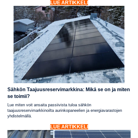
LUE ARTIKKELI
Sähkön Taajuusreservimarkkina: Mikä se on ja miten
se toimii?
Lue miten voit ansaita passiivista tuloa sähkön
taajuusreservimarkkinoilta aurinkopaneelien ja energiavarastojen
yhdistelmällä.
LUE ARTIKKELI