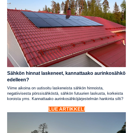
Sähkön hinnat laskeneet, kannattaako aurinkosähkö
edelleen?
Viime aikoina on uutisoitu laskeneista sähkön hinnoista,
negatiivisesta pörssisähköstä, sähkön futuurien laskusta, korkeista
koroista yms. Kannattaako aurinkosähköjärjestelmän hankinta silti?
LUE ARTIKKELI