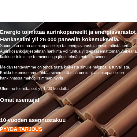
Energio toimittaa aurinkopaneelit ja energiavarastot
Hankasalmi yli 26 000 paneelin kokemuksella.
Suurin osa ostaa aurinkopaneeleja tai energiavarastoja ensimmäistä kertaa.
Aurinkosähköjärjestelmän hankinta voi tuntua ylitsepääsemättömän vaikealta
kaikkine teknisine termeineen ja järjestelmän mitoituksineen.
Meidän tehtävämme on tehdä tästä kaikesta sinulle helppoa ja turvallista.
Kaikki tekemisemme tähtää siihen että sinä onnistut aurinkopaneelien
hankinnassa mahdollisimman hyvin
Olemme toimittaneet yli 1200 kohdetta.
Omat asentajat
10 vuoden asennustakuu
PYYDÄ TARJOUS