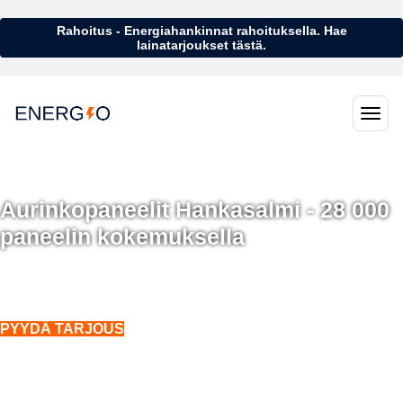
Rahoitus - Energiahankinnat rahoituksella. Hae
lainatarjoukset tästä.
Aurinkopaneelit Hankasalmi - 28 000
paneelin kokemuksella
Aurinkopaneelit Hankasalmi - 28 000 aurinkopaneelin kokemuksella
Asennukset koko Suomeen. Myös talvella.
PYYDÄ TARJOUS