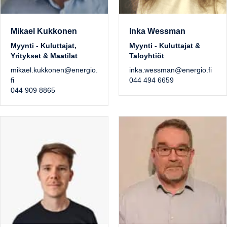
Mikael Kukkonen
Inka Wessman
Myynti - Kuluttajat,
Myynti - Kuluttajat &
Yritykset & Maatilat
Taloyhtiöt
mikael.kukkonen@energio.
inka.wessman@energio.fi
fi
044 494 6659
044 909 8865