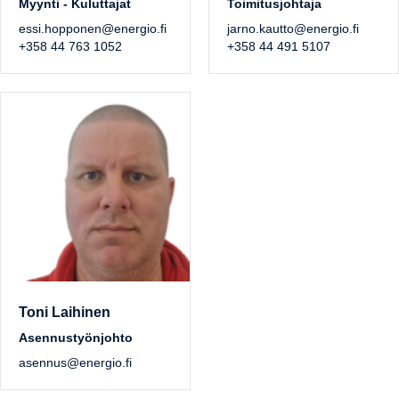
Myynti - Kuluttajat
Toimitusjohtaja
essi.hopponen@energio.fi
jarno.kautto@energio.fi
+358 44 763 1052
+358 44 491 5107
Toni Laihinen
Asennustyönjohto
asennus@energio.fi