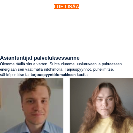
LUE LISÄÄ
Asiantuntijat palveluksessanne
Olemme täällä sinua varten. Suhtaudumme uusiutuvaan ja puhtaaseen
energiaan sen vaatimalla intohimolla. Tarjouspyynnöt, puhelimitse,
sähköpostitse tai
tarjouspyyntölomakkeen
kautta.