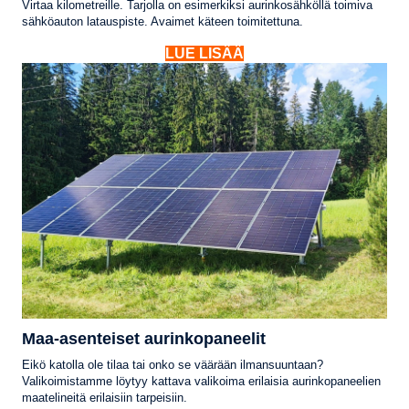
Virtaa kilometreille. Tarjolla on esimerkiksi aurinkosähköllä toimiva
sähköauton latauspiste. Avaimet käteen toimitettuna.
LUE LISÄÄ
Maa-asenteiset aurinkopaneelit
Eikö katolla ole tilaa tai onko se väärään ilmansuuntaan?
Valikoimistamme löytyy kattava valikoima erilaisia aurinkopaneelien
maatelineitä erilaisiin tarpeisiin.