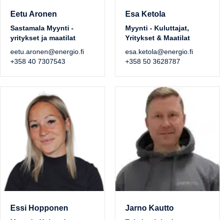
Eetu Aronen
Esa Ketola
Sastamala Myynti -
Myynti - Kuluttajat,
yritykset ja maatilat
Yritykset & Maatilat
eetu.aronen@energio.fi
esa.ketola@energio.fi
+358 40 7307543
+358 50 3628787
Essi Hopponen
Jarno Kautto