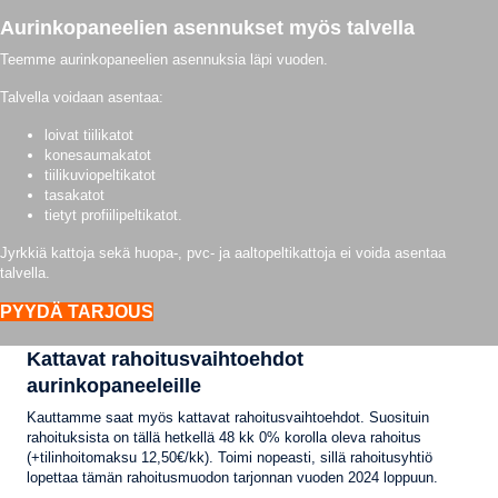
Aurinkopaneelien asennukset myös talvella
Teemme aurinkopaneelien asennuksia läpi vuoden.
Talvella voidaan asentaa:
loivat tiilikatot
konesaumakatot
tiilikuviopeltikatot
tasakatot
tietyt profiilipeltikatot.
Jyrkkiä kattoja sekä huopa-, pvc- ja aaltopeltikattoja ei voida asentaa
talvella.
PYYDÄ TARJOUS
Kattavat rahoitusvaihtoehdot
aurinkopaneeleille
Kauttamme saat myös kattavat rahoitusvaihtoehdot. Suosituin
rahoituksista on tällä hetkellä 48 kk 0% korolla oleva rahoitus
(+tilinhoitomaksu 12,50€/kk). Toimi nopeasti, sillä rahoitusyhtiö
lopettaa tämän rahoitusmuodon tarjonnan vuoden 2024 loppuun.