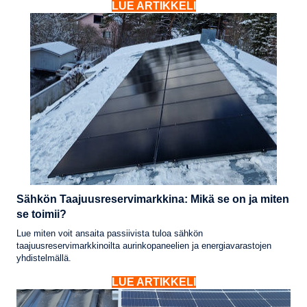
LUE ARTIKKELI
Sähkön Taajuusreservimarkkina: Mikä se on ja miten
se toimii?
Lue miten voit ansaita passiivista tuloa sähkön
taajuusreservimarkkinoilta aurinkopaneelien ja energiavarastojen
yhdistelmällä.
LUE ARTIKKELI