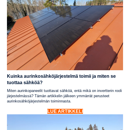
Kuinka aurinkosähköjärjestelmä toimii ja miten se
tuottaa sähköä?
Miten aurinkopaneelit tuottavat sähköä, entä mikä on invertterin rooli
järjestelmässä? Tämän artikkelin jälkeen ymmärrät perusteet
aurinkosähköjärjestelmän toiminnasta.
LUE ARTIKKELI