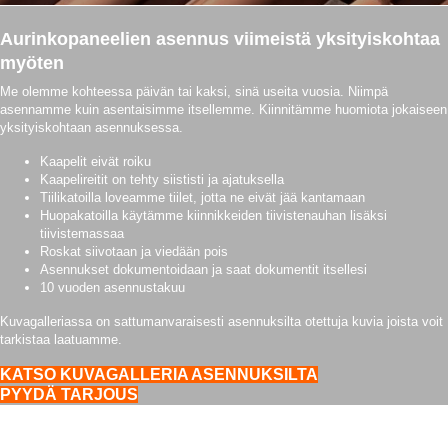
Aurinkopaneelien asennus viimeistä yksityiskohtaa
myöten
Me olemme kohteessa päivän tai kaksi, sinä useita vuosia. Niimpä
asennamme kuin asentaisimme itsellemme. Kiinnitämme huomiota jokaiseen
yksityiskohtaan asennuksessa.
Kaapelit eivät roiku
Kaapelireitit on tehty siististi ja ajatuksella
Tiilikatoilla loveamme tiilet, jotta ne eivät jää kantamaan
Huopakatoilla käytämme kiinnikkeiden tiivistenauhan lisäksi
tiivistemassaa
Roskat siivotaan ja viedään pois
Asennukset dokumentoidaan ja saat dokumentit itsellesi
10 vuoden asennustakuu
Kuvagalleriassa on sattumanvaraisesti asennuksilta otettuja kuvia joista voit
tarkistaa laatuamme.
KATSO KUVAGALLERIA ASENNUKSILTA
PYYDÄ TARJOUS