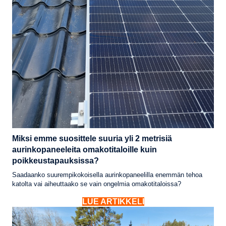
Miksi emme suosittele suuria yli 2 metrisiä
aurinkopaneeleita omakotitaloille kuin
poikkeustapauksissa?
Saadaanko suurempikokoisella aurinkopaneelilla enemmän tehoa
katolta vai aiheuttaako se vain ongelmia omakotitaloissa?
LUE ARTIKKELI