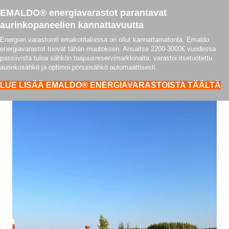
EMALDO® energiavarastot parantavat
aurinkopaneelien kannattavuutta
Energian varastointi omakotitaloissa on ollut kannattamatonta. Emaldo
energiavarastot tuovat tähän muutoksen. Ansaitse 2200-3000€ vuodessa
passiivista tuloa sähkön taajuusreservimarkkinalta, varastoi itsetuotettu
aurinkosähkö ja optimoi pörssisähkö automaattisesti.
LUE LISÄÄ EMALDO® ENERGIAVARASTOISTA TÄÄLTÄ