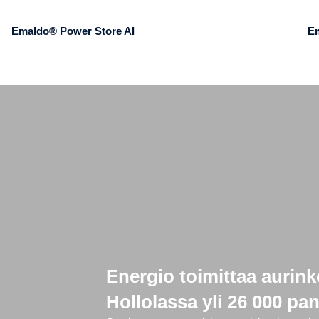
Emaldo® Power Store AI
E
Energio toimittaa aurink
Hollolassa yli 26 000 pa