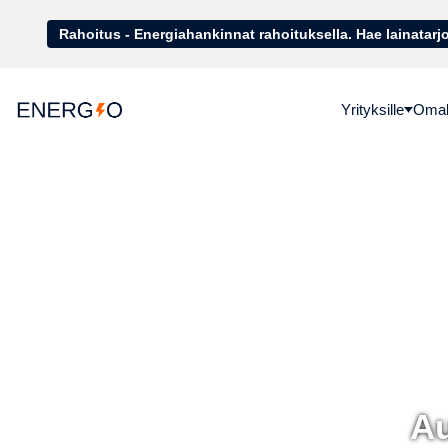
Rahoitus - Energiahankinnat rahoituk
Yrityksille
Omako
Au