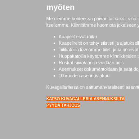
myöten
Me olemme kohteessa päivän tai kaksi, sinä
itsellemme. Kiinnitämme huomiota jokaiseen 
Kaapelit eivät roiku
Kaapelireitit on tehty siististi ja ajatuksel
Tiilikatoilla loveamme tiilet, jotta ne ei
Huopakatoilla käytämme kiinnikkeiden ti
Roskat siivotaan ja viedään pois
Asennukset dokumentoidaan ja saat doku
10 vuoden asennustakuu
Kuvagalleriassa on sattumanvaraisesti asennuks
KATSO KUVAGALLERIA ASENNUKSILTA
PYYDÄ TARJOUS