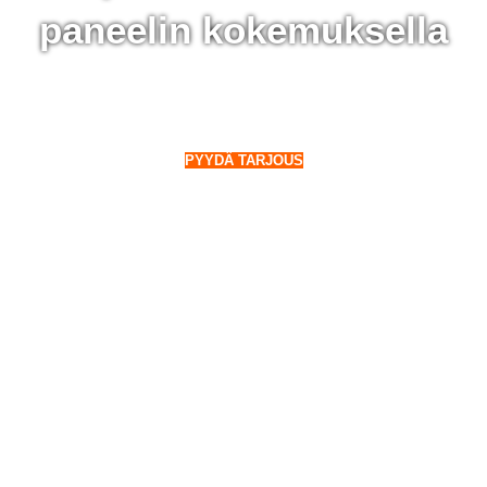
paneelin kokemuksella
 Hollola - 28 000 aurinkopaneelin kokemuksella
o Suomeen. Myös talvella.
PYYDÄ TARJOUS