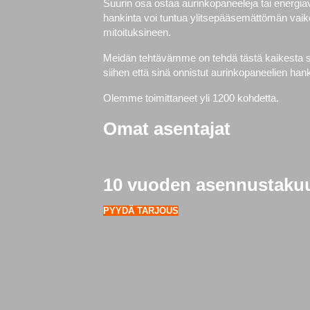
Suurin osa ostaa aurinkopaneeleja tai energi
hankinta voi tuntua ylitsepääsemättömän vaike
mitoituksineen.
Meidän tehtävämme on tehdä tästä kaikesta si
siihen että sinä onnistut aurinkopaneelien h
Olemme toimittaneet yli 1200 kohdetta.
Omat asentajat
10 vuoden asennustaku
PYYDÄ TARJOUS