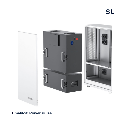
S
Emaldo® Power Pulse