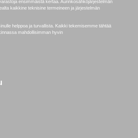
avarastoja ensimmäistä kertaa. Aurinkosähköjärjestelmän
alta kaikkine teknisine termeineen ja järjestelmän
nulle helppoa ja turvallista. Kaikki tekemisemme tähtää
ankinnassa mahdollisimman hyvin
u