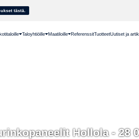
sella. Hae lainatarjoukset tästä.
titaloille
Taloyhtiöille
Maatiloille
Referenssit
Tuotteet
Uutiset ja artik
rinkopaneelit Hollola - 28 