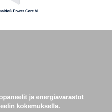
maldo® Power Core AI
opaneelit ja energiavarastot
neelin kokemuksella.