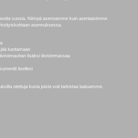
 useita vuosia. Niimpä asennamme kuin asentaisimme
yksityiskohtaan asennuksessa.
la
vät jää kantamaan
ivistenauhan lisäksi tiivistemassaa
mentit itsellesi
ilta otettuja kuvia joista voit tarkistaa laatuamme.