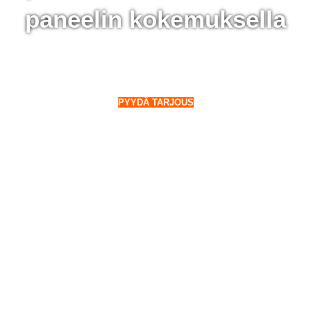
paneelin kokemuksella
 Suomenniemi - 28 000 aurinkopaneelin kokemuksella
o Suomeen. Myös talvella.
PYYDÄ TARJOUS