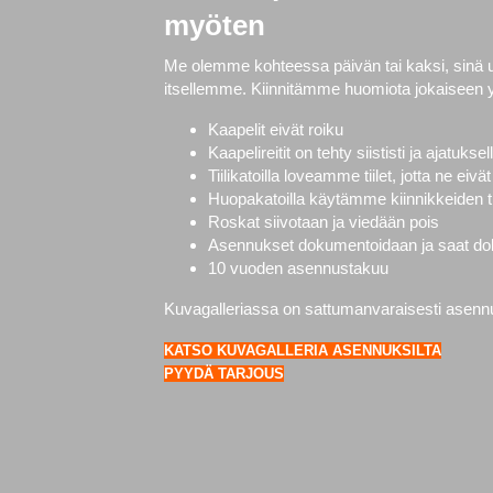
myöten
Me olemme kohteessa päivän tai kaksi, sinä
itsellemme. Kiinnitämme huomiota jokaiseen 
Kaapelit eivät roiku
Kaapelireitit on tehty siististi ja ajatuksel
Tiilikatoilla loveamme tiilet, jotta ne ei
Huopakatoilla käytämme kiinnikkeiden ti
Roskat siivotaan ja viedään pois
Asennukset dokumentoidaan ja saat doku
10 vuoden asennustakuu
Kuvagalleriassa on sattumanvaraisesti asennuks
KATSO KUVAGALLERIA ASENNUKSILTA
PYYDÄ TARJOUS