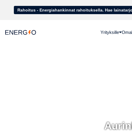
Rahoitus - Energiahankinnat rahoituk
Yrityksille
Omako
Aurin