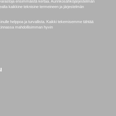
avarastoja ensimmäistä kertaa. Aurinkosähköjärjestelmän
alta kaikkine teknisine termeineen ja järjestelmän
nulle helppoa ja turvallista. Kaikki tekemisemme tähtää
ankinnassa mahdollisimman hyvin
u