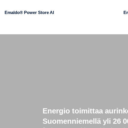
Emaldo® Power Store AI
E
Energio toimittaa aurink
Suomenniemellä yli 26 0