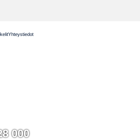
kelit
Yhteystiedot
28 000