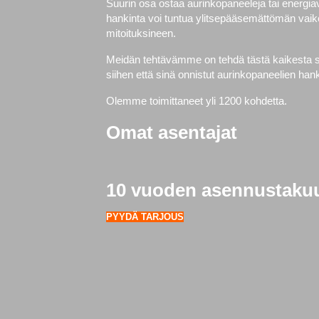
Suurin osa ostaa aurinkopaneeleja tai energi
hankinta voi tuntua ylitsepääsemättömän vaike
mitoituksineen.
Meidän tehtävämme on tehdä tästä kaikesta si
siihen että sinä onnistut aurinkopaneelien h
Olemme toimittaneet yli 1200 kohdetta.
Omat asentajat
10 vuoden asennustaku
PYYDÄ TARJOUS