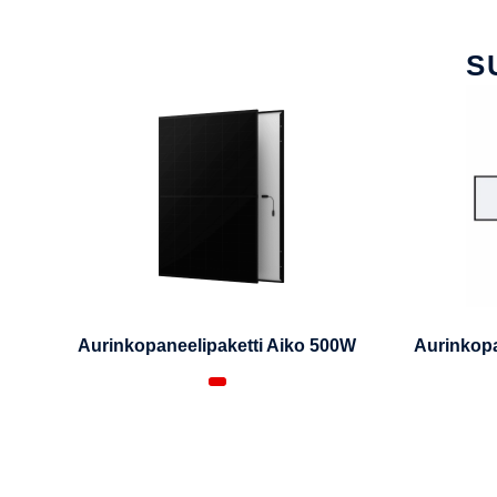
S
Aurinkopaneelipaketti Aiko 500W
Aurinkopa