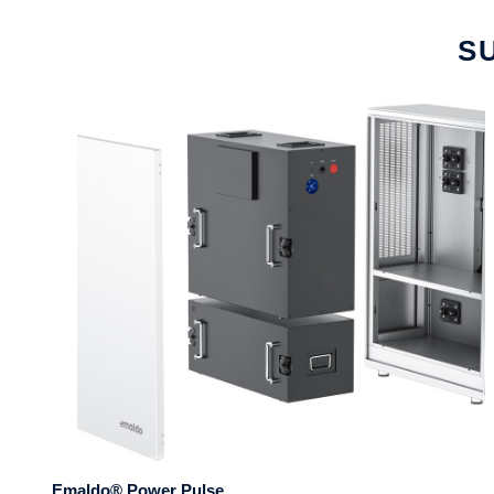
S
Emaldo® Power Pulse