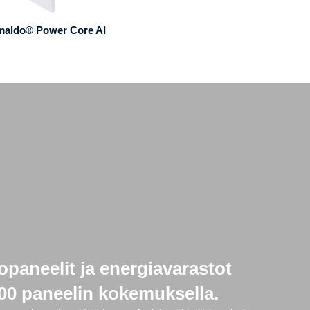
maldo® Power Core AI
opaneelit ja energiavarastot
00 paneelin kokemuksella.