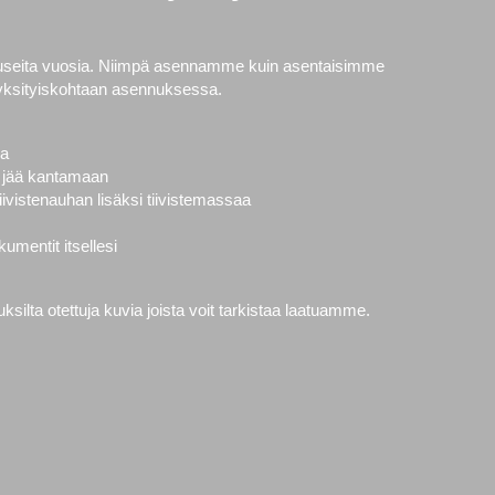
 useita vuosia. Niimpä asennamme kuin asentaisimme
yksityiskohtaan asennuksessa.
la
vät jää kantamaan
ivistenauhan lisäksi tiivistemassaa
mentit itsellesi
ilta otettuja kuvia joista voit tarkistaa laatuamme.