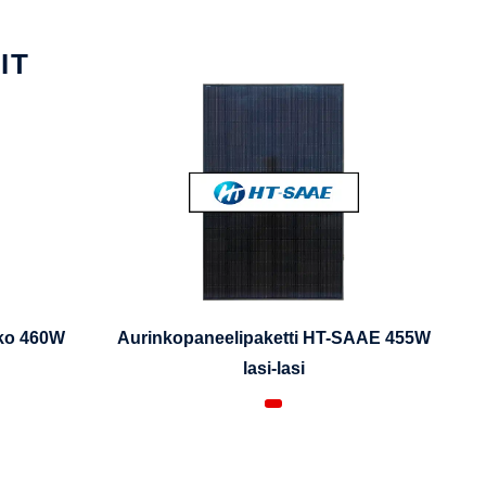
IT
iko 460W
Aurinkopaneelipaketti HT-SAAE 455W
lasi-lasi