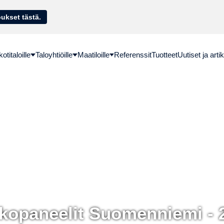
sella. Hae lainatarjoukset tästä.
titaloille
Taloyhtiöille
Maatiloille
Referenssit
Tuotteet
Uutiset ja artik
kopaneelit Suomenniemi - 