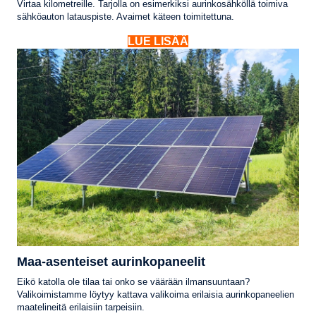
Virtaa kilometreille. Tarjolla on esimerkiksi aurinkosähköllä toimiva
sähköauton latauspiste. Avaimet käteen toimitettuna.
LUE LISÄÄ
Maa-asenteiset aurinkopaneelit
Eikö katolla ole tilaa tai onko se väärään ilmansuuntaan?
Valikoimistamme löytyy kattava valikoima erilaisia aurinkopaneelien
maatelineitä erilaisiin tarpeisiin.