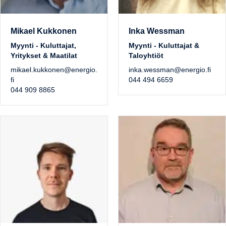
Mikael Kukkonen
Inka Wessman
Myynti - Kuluttajat,
Myynti - Kuluttajat &
Yritykset & Maatilat
Taloyhtiöt
mikael.kukkonen@energio.
inka.wessman@energio.fi
fi
044 494 6659
044 909 8865