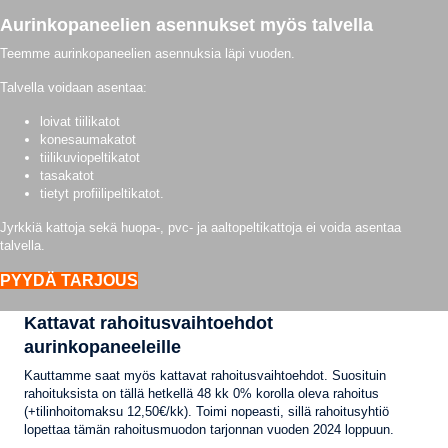
Aurinkopaneelien asennukset myös talvella
Teemme aurinkopaneelien asennuksia läpi vuoden.
Talvella voidaan asentaa:
loivat tiilikatot
konesaumakatot
tiilikuviopeltikatot
tasakatot
tietyt profiilipeltikatot.
Jyrkkiä kattoja sekä huopa-, pvc- ja aaltopeltikattoja ei voida asentaa
talvella.
PYYDÄ TARJOUS
Kattavat rahoitusvaihtoehdot
aurinkopaneeleille
Kauttamme saat myös kattavat rahoitusvaihtoehdot. Suosituin
rahoituksista on tällä hetkellä 48 kk 0% korolla oleva rahoitus
(+tilinhoitomaksu 12,50€/kk). Toimi nopeasti, sillä rahoitusyhtiö
lopettaa tämän rahoitusmuodon tarjonnan vuoden 2024 loppuun.