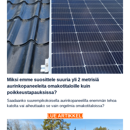
Miksi emme suosittele suuria yli 2 metrisiä
aurinkopaneeleita omakotitaloille kuin
poikkeustapauksissa?
Saadaanko suurempikokoisella aurinkopaneelilla enemmän tehoa
katolta vai aiheuttaako se vain ongelmia omakotitaloissa?
LUE ARTIKKELI