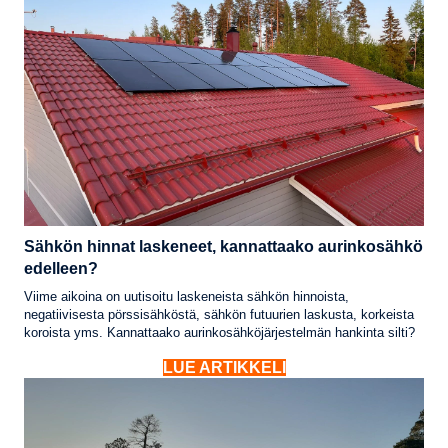
Sähkön hinnat laskeneet, kannattaako aurinkosähkö
edelleen?
Viime aikoina on uutisoitu laskeneista sähkön hinnoista,
negatiivisesta pörssisähköstä, sähkön futuurien laskusta, korkeista
koroista yms. Kannattaako aurinkosähköjärjestelmän hankinta silti?
LUE ARTIKKELI