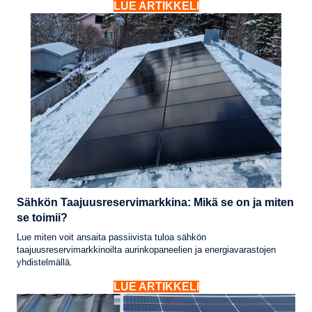
LUE ARTIKKELI
Sähkön Taajuusreservimarkkina: Mikä se on ja miten
se toimii?
Lue miten voit ansaita passiivista tuloa sähkön
taajuusreservimarkkinoilta aurinkopaneelien ja energiavarastojen
yhdistelmällä.
LUE ARTIKKELI