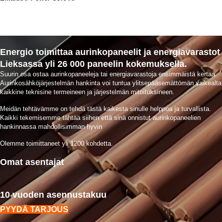
Energio toimittaa aurinkopaneelit ja energiavarastot
Lieksassa yli 26 000 paneelin kokemuksella.
Suurin osa ostaa aurinkopaneeleja tai energiavarastoja ensimmäistä kertaa.
Aurinkosähköjärjestelmän hankinta voi tuntua ylitsepääsemättömän vaikealta
kaikkine teknisine termeineen ja järjestelmän mitoituksineen.
Meidän tehtävämme on tehdä tästä kaikesta sinulle helppoa ja turvallista.
Kaikki tekemisemme tähtää siihen että sinä onnistut aurinkopaneelien
hankinnassa mahdollisimman hyvin
Olemme toimittaneet yli 1200 kohdetta.
Omat asentajat
10 vuoden asennustakuu
PYYDÄ TARJOUS