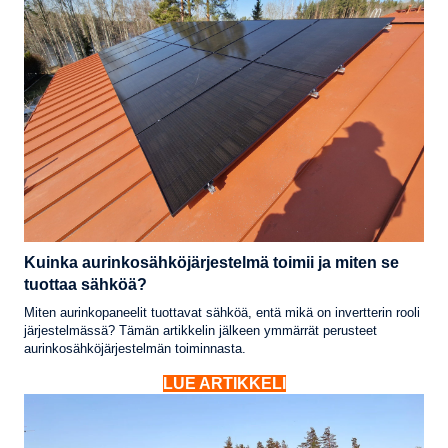
Kuinka aurinkosähköjärjestelmä toimii ja miten se
tuottaa sähköä?
Miten aurinkopaneelit tuottavat sähköä, entä mikä on invertterin rooli
järjestelmässä? Tämän artikkelin jälkeen ymmärrät perusteet
aurinkosähköjärjestelmän toiminnasta.
LUE ARTIKKELI