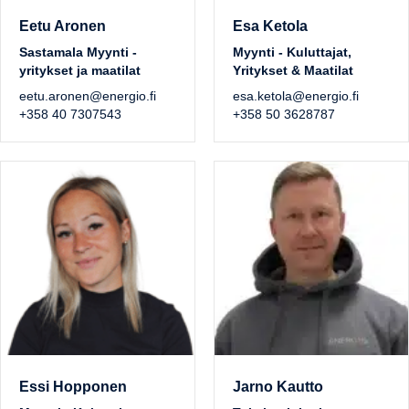
Eetu Aronen
Esa Ketola
Sastamala Myynti -
Myynti - Kuluttajat,
yritykset ja maatilat
Yritykset & Maatilat
eetu.aronen@energio.fi
esa.ketola@energio.fi
+358 40 7307543
+358 50 3628787
Essi Hopponen
Jarno Kautto