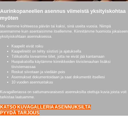
Aurinkopaneelien asennus viimeistä yksityiskohtaa
myöten
Me olemme kohteessa päivän tai kaksi, sinä useita vuosia. Niimpä
asennamme kuin asentaisimme itsellemme. Kiinnitämme huomiota jokaiseen
yksityiskohtaan asennuksessa.
Kaapelit eivät roiku
Kaapelireitit on tehty siististi ja ajatuksella
Tiilikatoilla loveamme tiilet, jotta ne eivät jää kantamaan
Huopakatoilla käytämme kiinnikkeiden tiivistenauhan lisäksi
tiivistemassaa
Roskat siivotaan ja viedään pois
Asennukset dokumentoidaan ja saat dokumentit itsellesi
10 vuoden asennustakuu
Kuvagalleriassa on sattumanvaraisesti asennuksilta otettuja kuvia joista voit
tarkistaa laatuamme.
KATSO KUVAGALLERIA ASENNUKSILTA
PYYDÄ TARJOUS