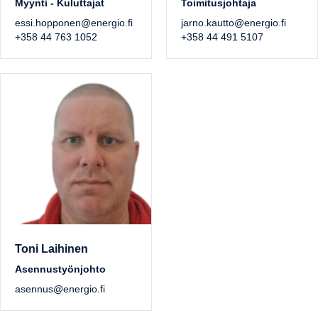
Myynti - Kuluttajat
Toimitusjohtaja
essi.hopponen@energio.fi
jarno.kautto@energio.fi
+358 44 763 1052
+358 44 491 5107
Toni Laihinen
Asennustyönjohto
asennus@energio.fi