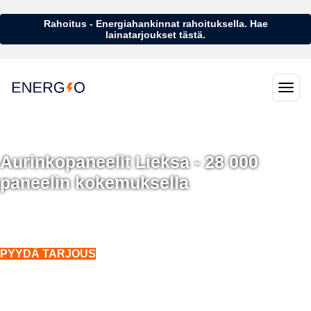
Rahoitus - Energiahankinnat rahoituksella. Hae
lainatarjoukset tästä.
Aurinkopaneelit Lieksa - 28 000
paneelin kokemuksella
Aurinkopaneelit Lieksa - 28 000 aurinkopaneelin kokemuksella
Asennukset koko Suomeen. Myös talvella.
PYYDÄ TARJOUS