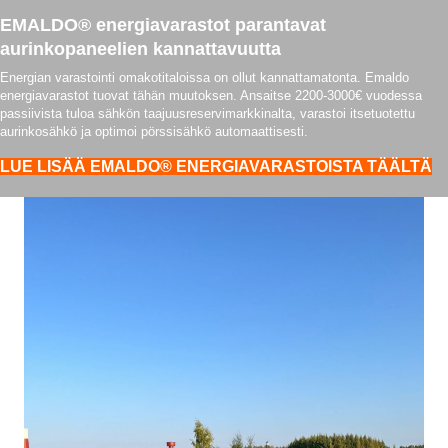
EMALDO® energiavarastot parantavat
aurinkopaneelien kannattavuutta
Energian varastointi omakotitaloissa on ollut kannattamatonta. Emaldo
energiavarastot tuovat tähän muutoksen. Ansaitse 2200-3000€ vuodessa
passiivista tuloa sähkön taajuusreservimarkkinalta, varastoi itsetuotettu
aurinkosähkö ja optimoi pörssisähkö automaattisesti.
LUE LISÄÄ EMALDO® ENERGIAVARASTOISTA TÄÄLTÄ