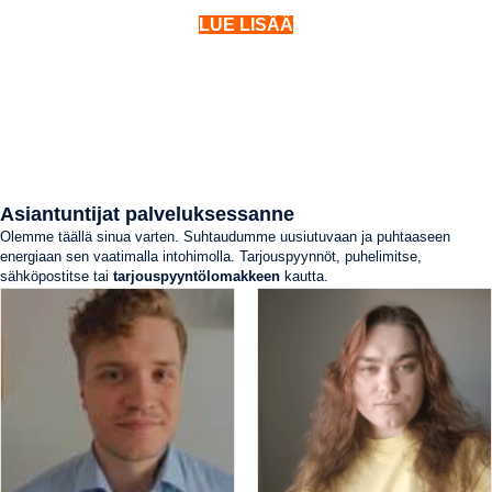
LUE LISÄÄ
Asiantuntijat palveluksessanne
Olemme täällä sinua varten. Suhtaudumme uusiutuvaan ja puhtaaseen
energiaan sen vaatimalla intohimolla. Tarjouspyynnöt, puhelimitse,
sähköpostitse tai
tarjouspyyntölomakkeen
kautta.