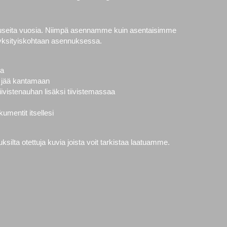
 useita vuosia. Niimpä asennamme kuin asentaisimme
yksityiskohtaan asennuksessa.
la
vät jää kantamaan
ivistenauhan lisäksi tiivistemassaa
mentit itsellesi
ilta otettuja kuvia joista voit tarkistaa laatuamme.