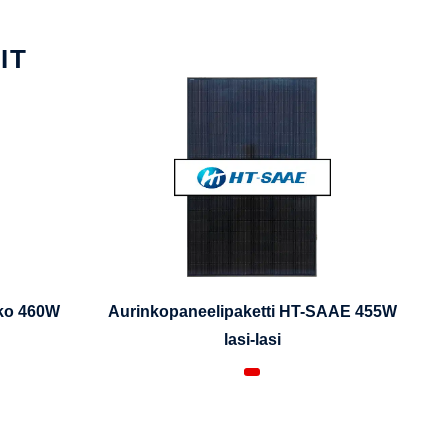
IT
iko 460W
Aurinkopaneelipaketti HT-SAAE 455W
lasi-lasi