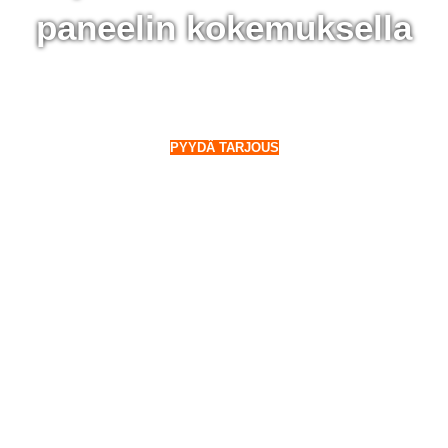
paneelin kokemuksella
 Alavieska - 28 000 aurinkopaneelin kokemuksella
o Suomeen. Myös talvella.
PYYDÄ TARJOUS