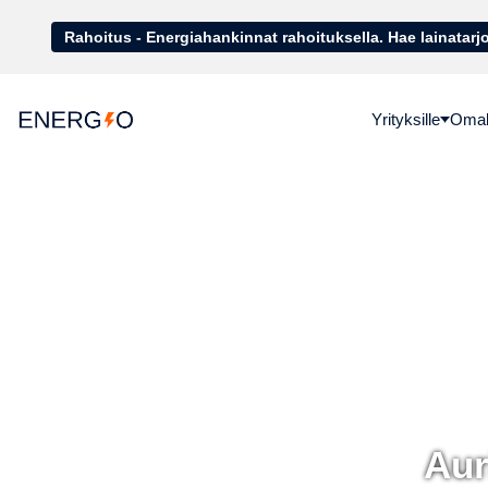
Rahoitus - Energiahankinnat rahoituk
Yrityksille
Omako
Aur