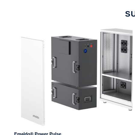
S
Emaldo® Power Pulse