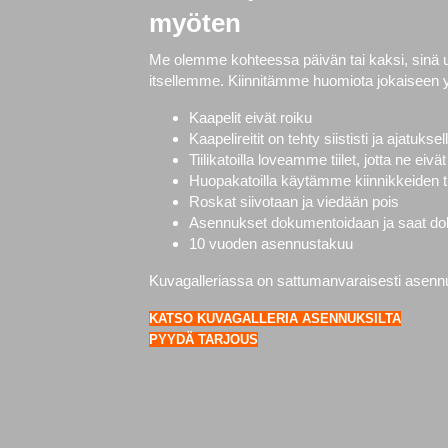
myöten
Me olemme kohteessa päivän tai kaksi, sinä
itsellemme. Kiinnitämme huomiota jokaiseen 
Kaapelit eivät roiku
Kaapelireitit on tehty siististi ja ajatuksel
Tiilikatoilla loveamme tiilet, jotta ne ei
Huopakatoilla käytämme kiinnikkeiden ti
Roskat siivotaan ja viedään pois
Asennukset dokumentoidaan ja saat doku
10 vuoden asennustakuu
Kuvagalleriassa on sattumanvaraisesti asennuks
KATSO KUVAGALLERIA ASENNUKSILTA
PYYDÄ TARJOUS