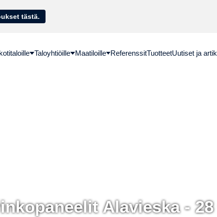
sella. Hae lainatarjoukset tästä.
titaloille
Taloyhtiöille
Maatiloille
Referenssit
Tuotteet
Uutiset ja artik
inkopaneelit Alavieska - 28