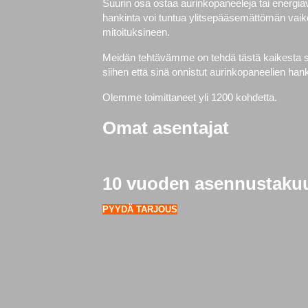
Suurin osa ostaa aurinkopaneeleja tai energi
hankinta voi tuntua ylitsepääsemättömän vaike
mitoituksineen.
Meidän tehtävämme on tehdä tästä kaikesta si
siihen että sinä onnistut aurinkopaneelien h
Olemme toimittaneet yli 1200 kohdetta.
Omat asentajat
10 vuoden asennustaku
PYYDÄ TARJOUS