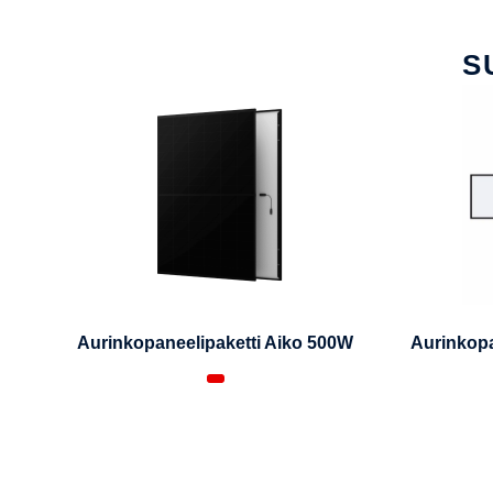
S
Aurinkopaneelipaketti Aiko 500W
Aurinkopa