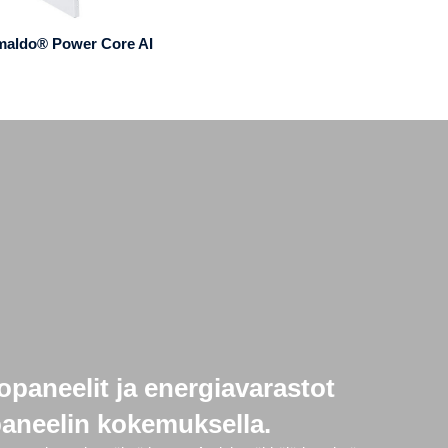
maldo® Power Core AI
opaneelit ja energiavarastot
paneelin kokemuksella.