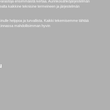
avarastoja ensimmäistä kertaa. Aurinkosähköjärjestelmän
alta kaikkine teknisine termeineen ja järjestelmän
nulle helppoa ja turvallista. Kaikki tekemisemme tähtää
ankinnassa mahdollisimman hyvin
u