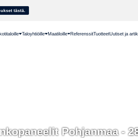
sella. Hae lainatarjoukset tästä.
titaloille
Taloyhtiöille
Maatiloille
Referenssit
Tuotteet
Uutiset ja artik
nkopaneelit Pohjanmaa - 2