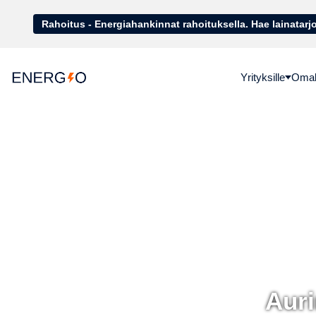
Rahoitus - Energiahankinnat rahoituk
Yrityksille
Omako
Auri