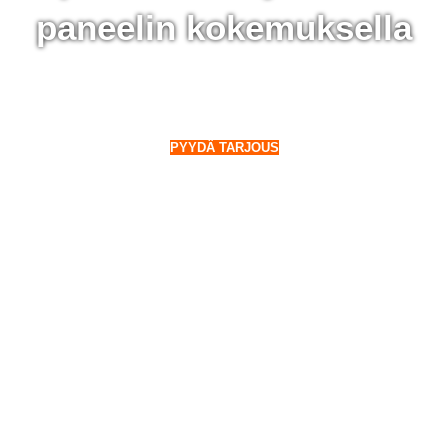
paneelin kokemuksella
 Pohjanmaa - 28 000 aurinkopaneelin kokemuksella
o Suomeen. Myös talvella.
PYYDÄ TARJOUS