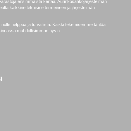
avarastoja ensimmäistä kertaa. Aurinkosähköjärjestelmän
alta kaikkine teknisine termeineen ja järjestelmän
nulle helppoa ja turvallista. Kaikki tekemisemme tähtää
ankinnassa mahdollisimman hyvin
u