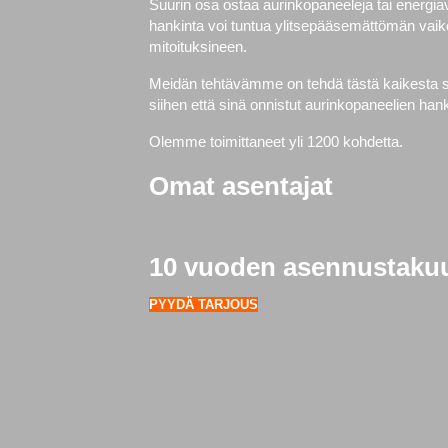
Suurin osa ostaa aurinkopaneeleja tai energi
hankinta voi tuntua ylitsepääsemättömän vaike
mitoituksineen.
Meidän tehtävämme on tehdä tästä kaikesta si
siihen että sinä onnistut aurinkopaneelien h
Olemme toimittaneet yli 1200 kohdetta.
Omat asentajat
10 vuoden asennustaku
PYYDÄ TARJOUS