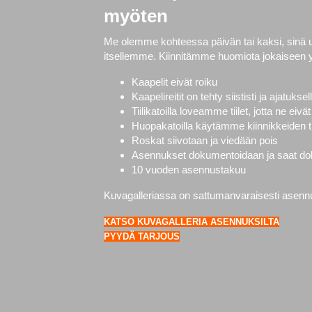
myöten
Me olemme kohteessa päivän tai kaksi, sinä
itsellemme. Kiinnitämme huomiota jokaiseen 
Kaapelit eivät roiku
Kaapelireitit on tehty siististi ja ajatuksel
Tiilikatoilla loveamme tiilet, jotta ne ei
Huopakatoilla käytämme kiinnikkeiden ti
Roskat siivotaan ja viedään pois
Asennukset dokumentoidaan ja saat doku
10 vuoden asennustakuu
Kuvagalleriassa on sattumanvaraisesti asennuks
KATSO KUVAGALLERIA ASENNUKSILTA
PYYDÄ TARJOUS