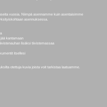
 useita vuosia. Niimpä asennamme kuin asentaisimme
yksityiskohtaan asennuksessa.
la
vät jää kantamaan
ivistenauhan lisäksi tiivistemassaa
mentit itsellesi
ilta otettuja kuvia joista voit tarkistaa laatuamme.