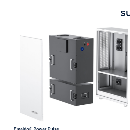
S
Emaldo® Power Pulse