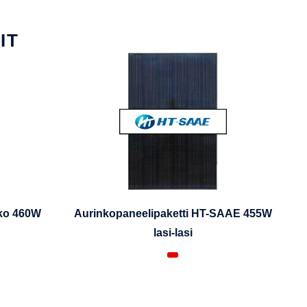
IT
iko 460W
Aurinkopaneelipaketti HT-SAAE 455W
lasi-lasi