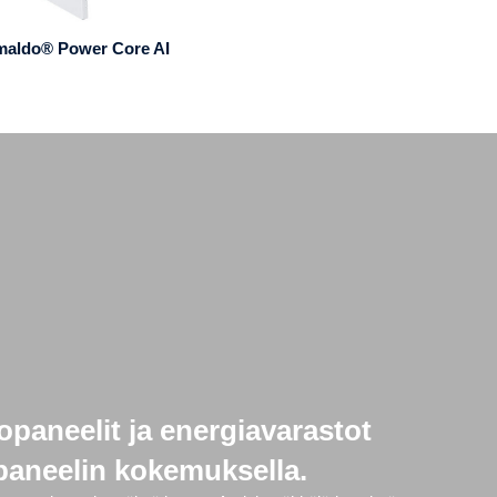
maldo® Power Core AI
opaneelit ja energiavarastot
 paneelin kokemuksella.