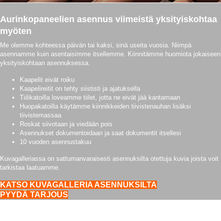
Aurinkopaneelien asennus viimeistä yksityiskohtaa
myöten
Me olemme kohteessa päivän tai kaksi, sinä useita vuosia. Niimpä
asennamme kuin asentaisimme itsellemme. Kiinnitämme huomiota jokaiseen
yksityiskohtaan asennuksessa.
Kaapelit eivät roiku
Kaapelireitit on tehty siististi ja ajatuksella
Tiilikatoilla loveamme tiilet, jotta ne eivät jää kantamaan
Huopakatoilla käytämme kiinnikkeiden tiivistenauhan lisäksi
tiivistemassaa
Roskat siivotaan ja viedään pois
Asennukset dokumentoidaan ja saat dokumentit itsellesi
10 vuoden asennustakuu
Kuvagalleriassa on sattumanvaraisesti asennuksilta otettuja kuvia joista voit
tarkistaa laatuamme.
KATSO KUVAGALLERIA ASENNUKSILTA
PYYDÄ TARJOUS