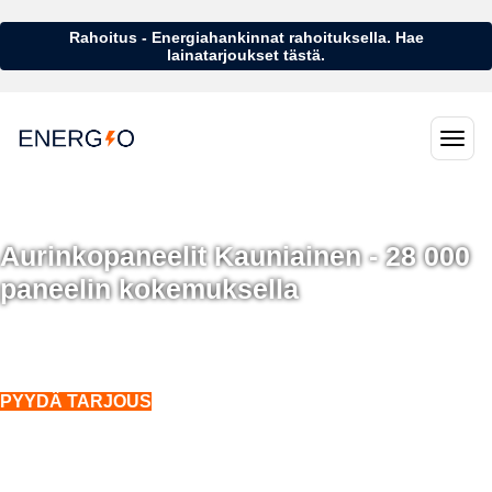
Rahoitus - Energiahankinnat rahoituksella. Hae
lainatarjoukset tästä.
Aurinkopaneelit Kauniainen - 28 000
paneelin kokemuksella
Aurinkopaneelit Kauniainen - 28 000 aurinkopaneelin kokemuksella
Asennukset koko Suomeen. Myös talvella.
PYYDÄ TARJOUS