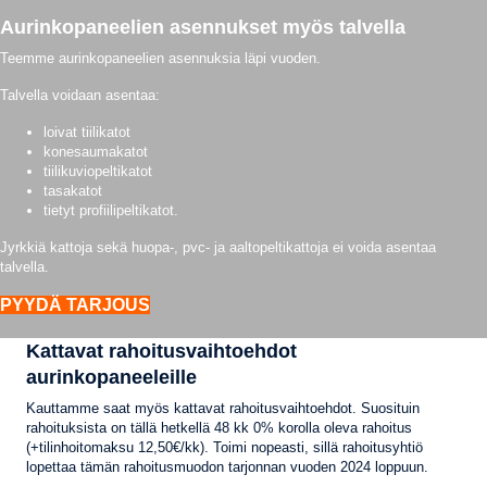
Aurinkopaneelien asennukset myös talvella
Teemme aurinkopaneelien asennuksia läpi vuoden.
Talvella voidaan asentaa:
loivat tiilikatot
konesaumakatot
tiilikuviopeltikatot
tasakatot
tietyt profiilipeltikatot.
Jyrkkiä kattoja sekä huopa-, pvc- ja aaltopeltikattoja ei voida asentaa
talvella.
PYYDÄ TARJOUS
Kattavat rahoitusvaihtoehdot
aurinkopaneeleille
Kauttamme saat myös kattavat rahoitusvaihtoehdot. Suosituin
rahoituksista on tällä hetkellä 48 kk 0% korolla oleva rahoitus
(+tilinhoitomaksu 12,50€/kk). Toimi nopeasti, sillä rahoitusyhtiö
lopettaa tämän rahoitusmuodon tarjonnan vuoden 2024 loppuun.