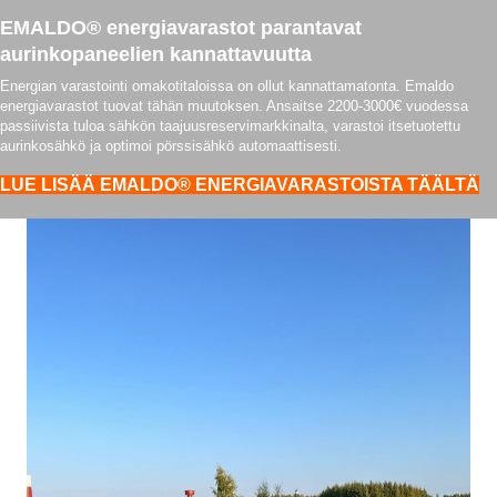
EMALDO® energiavarastot parantavat
aurinkopaneelien kannattavuutta
Energian varastointi omakotitaloissa on ollut kannattamatonta. Emaldo
energiavarastot tuovat tähän muutoksen. Ansaitse 2200-3000€ vuodessa
passiivista tuloa sähkön taajuusreservimarkkinalta, varastoi itsetuotettu
aurinkosähkö ja optimoi pörssisähkö automaattisesti.
LUE LISÄÄ EMALDO® ENERGIAVARASTOISTA TÄÄLTÄ