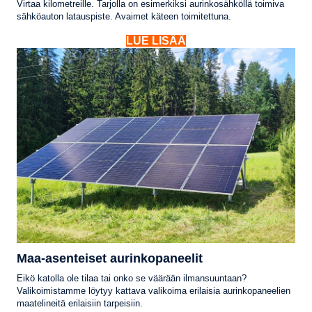
Virtaa kilometreille. Tarjolla on esimerkiksi aurinkosähköllä toimiva
sähköauton latauspiste. Avaimet käteen toimitettuna.
LUE LISÄÄ
Maa-asenteiset aurinkopaneelit
Eikö katolla ole tilaa tai onko se väärään ilmansuuntaan?
Valikoimistamme löytyy kattava valikoima erilaisia aurinkopaneelien
maatelineitä erilaisiin tarpeisiin.