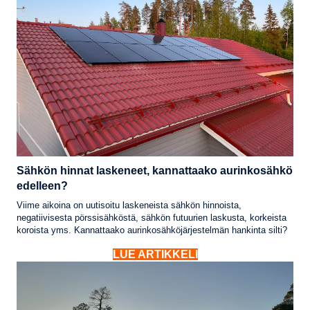
Sähkön hinnat laskeneet, kannattaako aurinkosähkö
edelleen?
Viime aikoina on uutisoitu laskeneista sähkön hinnoista,
negatiivisesta pörssisähköstä, sähkön futuurien laskusta, korkeista
koroista yms. Kannattaako aurinkosähköjärjestelmän hankinta silti?
LUE ARTIKKELI