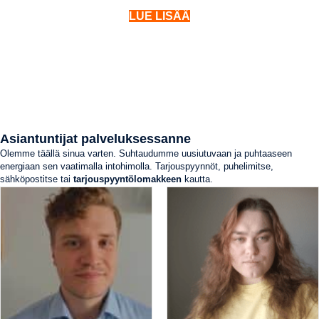
LUE LISÄÄ
Asiantuntijat palveluksessanne
Olemme täällä sinua varten. Suhtaudumme uusiutuvaan ja puhtaaseen
energiaan sen vaatimalla intohimolla. Tarjouspyynnöt, puhelimitse,
sähköpostitse tai
tarjouspyyntölomakkeen
kautta.