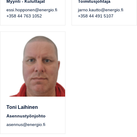
Myynti - Kuluttajat
Toimitusjohtaja
essi.hopponen@energio.fi
jarno.kautto@energio.fi
+358 44 763 1052
+358 44 491 5107
Toni Laihinen
Asennustyönjohto
asennus@energio.fi