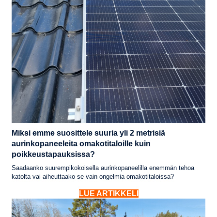
Miksi emme suosittele suuria yli 2 metrisiä
aurinkopaneeleita omakotitaloille kuin
poikkeustapauksissa?
Saadaanko suurempikokoisella aurinkopaneelilla enemmän tehoa
katolta vai aiheuttaako se vain ongelmia omakotitaloissa?
LUE ARTIKKELI