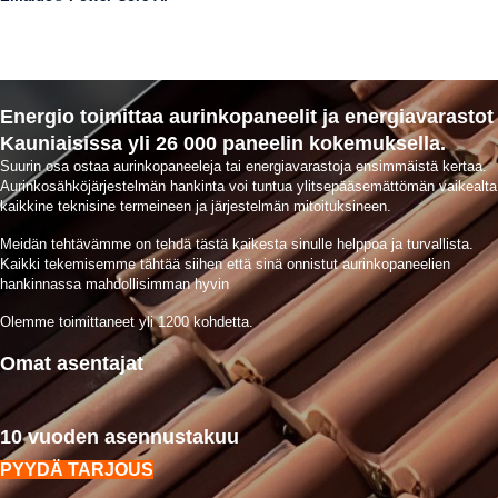
Energio toimittaa aurinkopaneelit ja energiavarastot
Kauniaisissa yli 26 000 paneelin kokemuksella.
Suurin osa ostaa aurinkopaneeleja tai energiavarastoja ensimmäistä kertaa.
Aurinkosähköjärjestelmän hankinta voi tuntua ylitsepääsemättömän vaikealta
kaikkine teknisine termeineen ja järjestelmän mitoituksineen.
Meidän tehtävämme on tehdä tästä kaikesta sinulle helppoa ja turvallista.
Kaikki tekemisemme tähtää siihen että sinä onnistut aurinkopaneelien
hankinnassa mahdollisimman hyvin
Olemme toimittaneet yli 1200 kohdetta.
Omat asentajat
10 vuoden asennustakuu
PYYDÄ TARJOUS