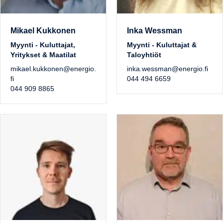
Mikael Kukkonen
Inka Wessman
Myynti - Kuluttajat,
Myynti - Kuluttajat &
Yritykset & Maatilat
Taloyhtiöt
mikael.kukkonen@energio.
inka.wessman@energio.fi
fi
044 494 6659
044 909 8865