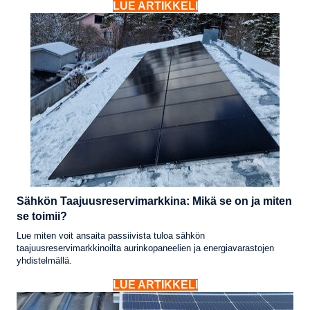
LUE ARTIKKELI
Sähkön Taajuusreservimarkkina: Mikä se on ja miten
se toimii?
Lue miten voit ansaita passiivista tuloa sähkön
taajuusreservimarkkinoilta aurinkopaneelien ja energiavarastojen
yhdistelmällä.
LUE ARTIKKELI