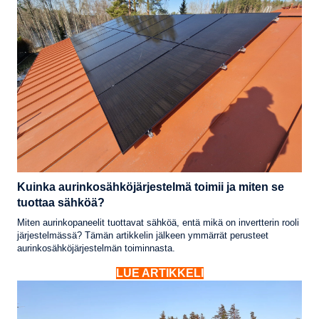
Kuinka aurinkosähköjärjestelmä toimii ja miten se
tuottaa sähköä?
Miten aurinkopaneelit tuottavat sähköä, entä mikä on invertterin rooli
järjestelmässä? Tämän artikkelin jälkeen ymmärrät perusteet
aurinkosähköjärjestelmän toiminnasta.
LUE ARTIKKELI