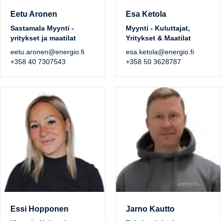
Eetu Aronen
Esa Ketola
Sastamala Myynti -
Myynti - Kuluttajat,
yritykset ja maatilat
Yritykset & Maatilat
eetu.aronen@energio.fi
esa.ketola@energio.fi
+358 40 7307543
+358 50 3628787
Essi Hopponen
Jarno Kautto