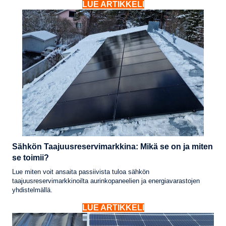
LUE ARTIKKELI
Sähkön Taajuusreservimarkkina: Mikä se on ja miten
se toimii?
Lue miten voit ansaita passiivista tuloa sähkön
taajuusreservimarkkinoilta aurinkopaneelien ja energiavarastojen
yhdistelmällä.
LUE ARTIKKELI