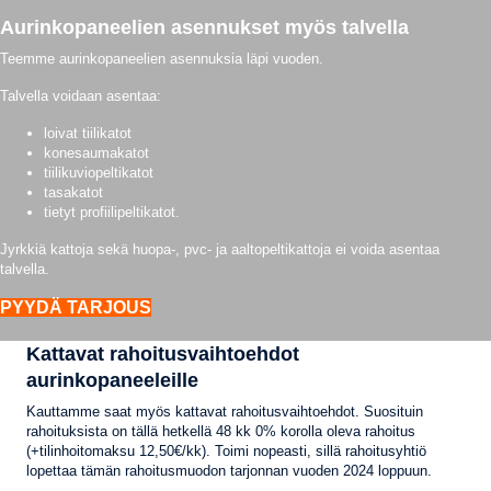
Aurinkopaneelien asennukset myös talvella
Teemme aurinkopaneelien asennuksia läpi vuoden.
Talvella voidaan asentaa:
loivat tiilikatot
konesaumakatot
tiilikuviopeltikatot
tasakatot
tietyt profiilipeltikatot.
Jyrkkiä kattoja sekä huopa-, pvc- ja aaltopeltikattoja ei voida asentaa
talvella.
PYYDÄ TARJOUS
Kattavat rahoitusvaihtoehdot
aurinkopaneeleille
Kauttamme saat myös kattavat rahoitusvaihtoehdot. Suosituin
rahoituksista on tällä hetkellä 48 kk 0% korolla oleva rahoitus
(+tilinhoitomaksu 12,50€/kk). Toimi nopeasti, sillä rahoitusyhtiö
lopettaa tämän rahoitusmuodon tarjonnan vuoden 2024 loppuun.