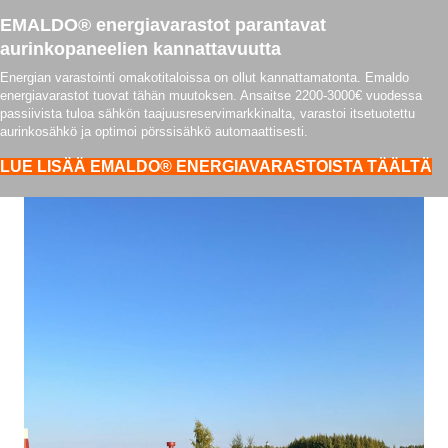
EMALDO® energiavarastot parantavat
aurinkopaneelien kannattavuutta
Energian varastointi omakotitaloissa on ollut kannattamatonta. Emaldo
energiavarastot tuovat tähän muutoksen. Ansaitse 2200-3000€ vuodessa
passiivista tuloa sähkön taajuusreservimarkkinalta, varastoi itsetuotettu
aurinkosähkö ja optimoi pörssisähkö automaattisesti.
LUE LISÄÄ EMALDO® ENERGIAVARASTOISTA TÄÄLTÄ