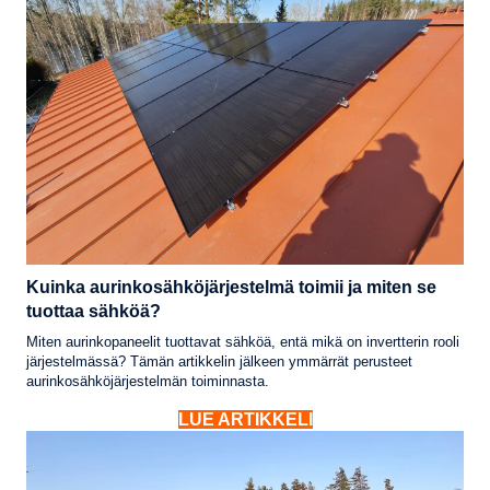
Kuinka aurinkosähköjärjestelmä toimii ja miten se
tuottaa sähköä?
Miten aurinkopaneelit tuottavat sähköä, entä mikä on invertterin rooli
järjestelmässä? Tämän artikkelin jälkeen ymmärrät perusteet
aurinkosähköjärjestelmän toiminnasta.
LUE ARTIKKELI