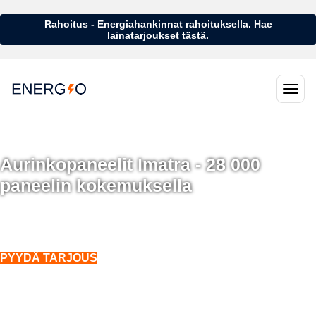
Rahoitus - Energiahankinnat rahoituksella. Hae
lainatarjoukset tästä.
Aurinkopaneelit Imatra - 28 000
paneelin kokemuksella
Aurinkopaneelit Imatra - 28 000 aurinkopaneelin kokemuksella
Asennukset koko Suomeen. Myös talvella.
PYYDÄ TARJOUS