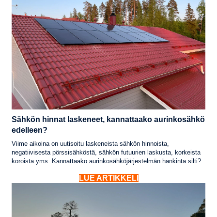
Sähkön hinnat laskeneet, kannattaako aurinkosähkö
edelleen?
Viime aikoina on uutisoitu laskeneista sähkön hinnoista,
negatiivisesta pörssisähköstä, sähkön futuurien laskusta, korkeista
koroista yms. Kannattaako aurinkosähköjärjestelmän hankinta silti?
LUE ARTIKKELI