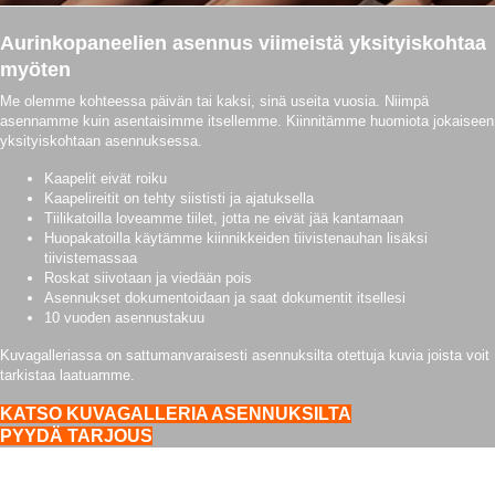
Aurinkopaneelien asennus viimeistä yksityiskohtaa
myöten
Me olemme kohteessa päivän tai kaksi, sinä useita vuosia. Niimpä
asennamme kuin asentaisimme itsellemme. Kiinnitämme huomiota jokaiseen
yksityiskohtaan asennuksessa.
Kaapelit eivät roiku
Kaapelireitit on tehty siististi ja ajatuksella
Tiilikatoilla loveamme tiilet, jotta ne eivät jää kantamaan
Huopakatoilla käytämme kiinnikkeiden tiivistenauhan lisäksi
tiivistemassaa
Roskat siivotaan ja viedään pois
Asennukset dokumentoidaan ja saat dokumentit itsellesi
10 vuoden asennustakuu
Kuvagalleriassa on sattumanvaraisesti asennuksilta otettuja kuvia joista voit
tarkistaa laatuamme.
KATSO KUVAGALLERIA ASENNUKSILTA
PYYDÄ TARJOUS