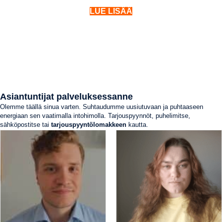
LUE LISÄÄ
Asiantuntijat palveluksessanne
Olemme täällä sinua varten. Suhtaudumme uusiutuvaan ja puhtaaseen
energiaan sen vaatimalla intohimolla. Tarjouspyynnöt, puhelimitse,
sähköpostitse tai
tarjouspyyntölomakkeen
kautta.