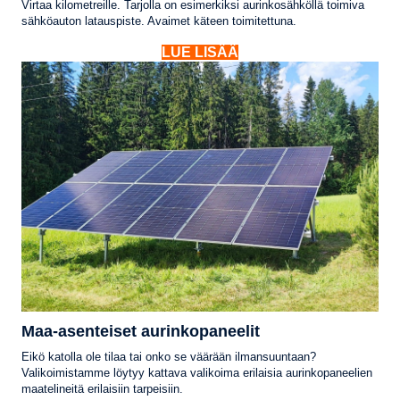
Virtaa kilometreille. Tarjolla on esimerkiksi aurinkosähköllä toimiva
sähköauton latauspiste. Avaimet käteen toimitettuna.
LUE LISÄÄ
Maa-asenteiset aurinkopaneelit
Eikö katolla ole tilaa tai onko se väärään ilmansuuntaan?
Valikoimistamme löytyy kattava valikoima erilaisia aurinkopaneelien
maatelineitä erilaisiin tarpeisiin.