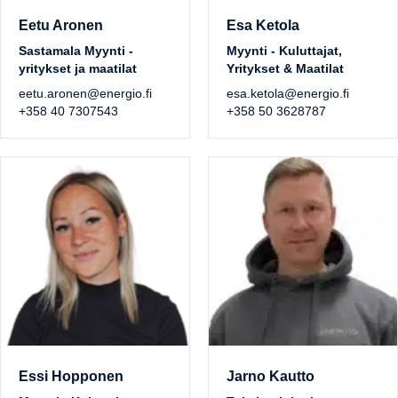
Eetu Aronen
Esa Ketola
Sastamala Myynti -
Myynti - Kuluttajat,
yritykset ja maatilat
Yritykset & Maatilat
eetu.aronen@energio.fi
esa.ketola@energio.fi
+358 40 7307543
+358 50 3628787
Essi Hopponen
Jarno Kautto