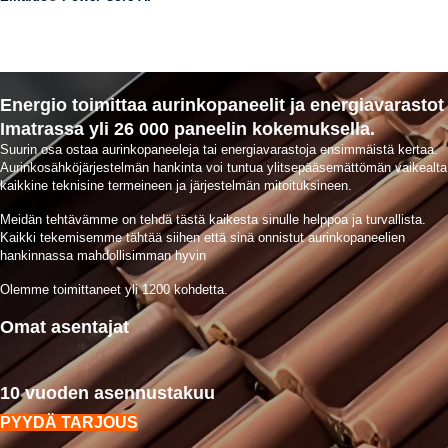
Energio toimittaa aurinkopaneelit ja energiavarastot
Imatrassa yli 26 000 paneelin kokemuksella.
Suurin osa ostaa aurinkopaneeleja tai energiavarastoja ensimmäistä kertaa.
Aurinkosähköjärjestelmän hankinta voi tuntua ylitsepääsemättömän vaikealta
kaikkine teknisine termeineen ja järjestelmän mitoituksineen.
Meidän tehtävämme on tehdä tästä kaikesta sinulle helppoa ja turvallista.
Kaikki tekemisemme tähtää siihen että sinä onnistut aurinkopaneelien
hankinnassa mahdollisimman hyvin
Olemme toimittaneet yli 1200 kohdetta.
Omat asentajat
10 vuoden asennustakuu
PYYDÄ TARJOUS