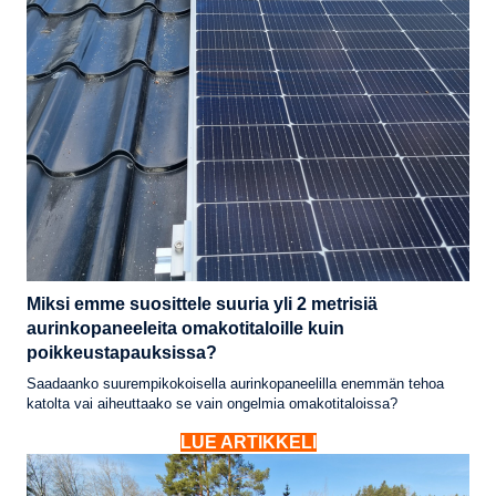
Miksi emme suosittele suuria yli 2 metrisiä
aurinkopaneeleita omakotitaloille kuin
poikkeustapauksissa?
Saadaanko suurempikokoisella aurinkopaneelilla enemmän tehoa
katolta vai aiheuttaako se vain ongelmia omakotitaloissa?
LUE ARTIKKELI