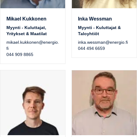
Mikael Kukkonen
Inka Wessman
Myynti - Kuluttajat,
Myynti - Kuluttajat &
Yritykset & Maatilat
Taloyhtiöt
mikael.kukkonen@energio.
inka.wessman@energio.fi
fi
044 494 6659
044 909 8865