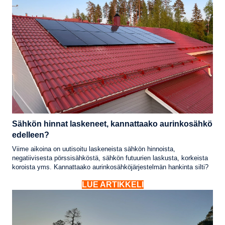
Sähkön hinnat laskeneet, kannattaako aurinkosähkö
edelleen?
Viime aikoina on uutisoitu laskeneista sähkön hinnoista,
negatiivisesta pörssisähköstä, sähkön futuurien laskusta, korkeista
koroista yms. Kannattaako aurinkosähköjärjestelmän hankinta silti?
LUE ARTIKKELI