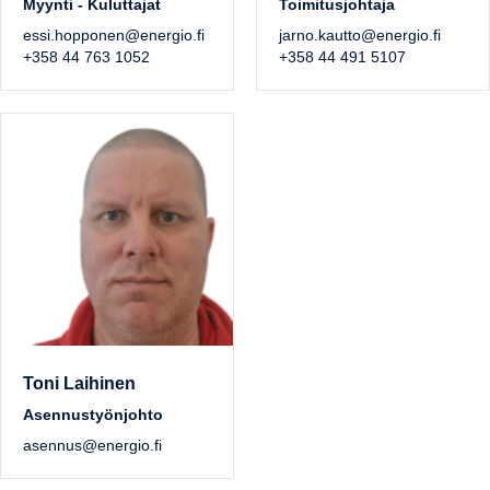
Myynti - Kuluttajat
Toimitusjohtaja
essi.hopponen@energio.fi
jarno.kautto@energio.fi
+358 44 763 1052
+358 44 491 5107
Toni Laihinen
Asennustyönjohto
asennus@energio.fi