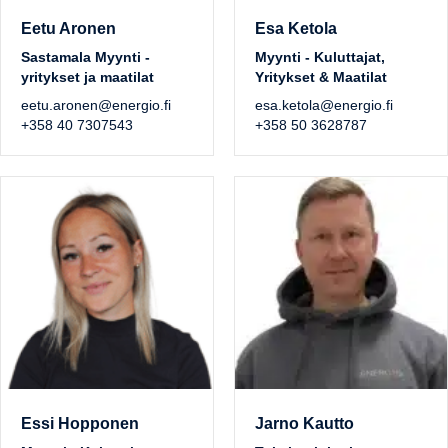
Eetu Aronen
Esa Ketola
Sastamala Myynti -
Myynti - Kuluttajat,
yritykset ja maatilat
Yritykset & Maatilat
eetu.aronen@energio.fi
esa.ketola@energio.fi
+358 40 7307543
+358 50 3628787
Essi Hopponen
Jarno Kautto