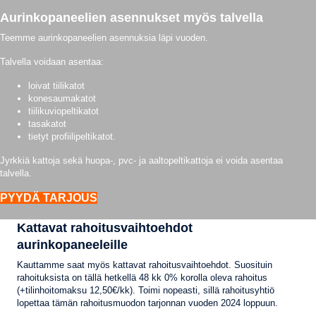
Aurinkopaneelien asennukset myös talvella
Teemme aurinkopaneelien asennuksia läpi vuoden.
Talvella voidaan asentaa:
loivat tiilikatot
konesaumakatot
tiilikuviopeltikatot
tasakatot
tietyt profiilipeltikatot.
Jyrkkiä kattoja sekä huopa-, pvc- ja aaltopeltikattoja ei voida asentaa
talvella.
PYYDÄ TARJOUS
Kattavat rahoitusvaihtoehdot
aurinkopaneeleille
Kauttamme saat myös kattavat rahoitusvaihtoehdot. Suosituin
rahoituksista on tällä hetkellä 48 kk 0% korolla oleva rahoitus
(+tilinhoitomaksu 12,50€/kk). Toimi nopeasti, sillä rahoitusyhtiö
lopettaa tämän rahoitusmuodon tarjonnan vuoden 2024 loppuun.