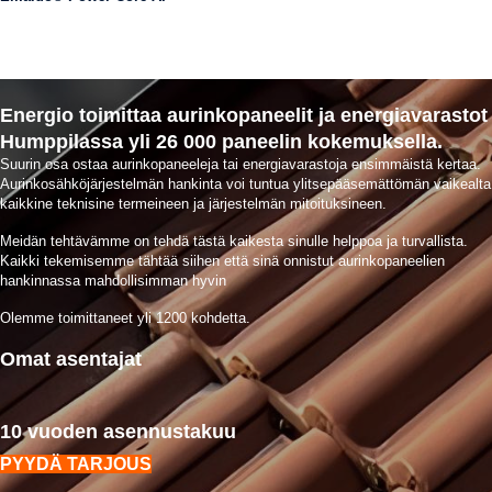
Energio toimittaa aurinkopaneelit ja energiavarastot
Humppilassa yli 26 000 paneelin kokemuksella.
Suurin osa ostaa aurinkopaneeleja tai energiavarastoja ensimmäistä kertaa.
Aurinkosähköjärjestelmän hankinta voi tuntua ylitsepääsemättömän vaikealta
kaikkine teknisine termeineen ja järjestelmän mitoituksineen.
Meidän tehtävämme on tehdä tästä kaikesta sinulle helppoa ja turvallista.
Kaikki tekemisemme tähtää siihen että sinä onnistut aurinkopaneelien
hankinnassa mahdollisimman hyvin
Olemme toimittaneet yli 1200 kohdetta.
Omat asentajat
10 vuoden asennustakuu
PYYDÄ TARJOUS