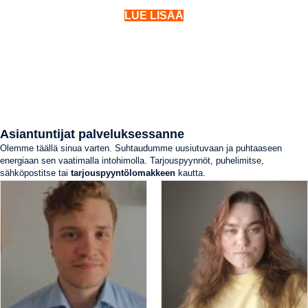
LUE LISÄÄ
Asiantuntijat palveluksessanne
Olemme täällä sinua varten. Suhtaudumme uusiutuvaan ja puhtaaseen
energiaan sen vaatimalla intohimolla. Tarjouspyynnöt, puhelimitse,
sähköpostitse tai
tarjouspyyntölomakkeen
kautta.