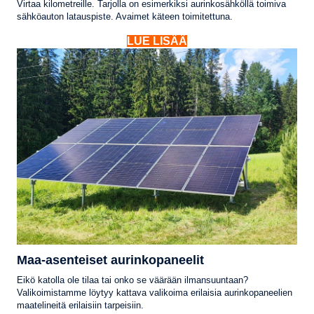
Virtaa kilometreille. Tarjolla on esimerkiksi aurinkosähköllä toimiva
sähköauton latauspiste. Avaimet käteen toimitettuna.
LUE LISÄÄ
Maa-asenteiset aurinkopaneelit
Eikö katolla ole tilaa tai onko se väärään ilmansuuntaan?
Valikoimistamme löytyy kattava valikoima erilaisia aurinkopaneelien
maatelineitä erilaisiin tarpeisiin.