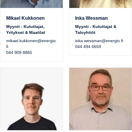
Mikael Kukkonen
Inka Wessman
Myynti - Kuluttajat,
Myynti - Kuluttajat &
Yritykset & Maatilat
Taloyhtiöt
mikael.kukkonen@energio.
inka.wessman@energio.fi
fi
044 494 6659
044 909 8865