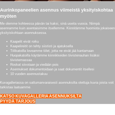
Aurinkopaneelien asennus viimeistä yksityiskohtaa
myöten
Me olemme kohteessa päivän tai kaksi, sinä useita vuosia. Niimpä
asennamme kuin asentaisimme itsellemme. Kiinnitämme huomiota jokaiseen
yksityiskohtaan asennuksessa.
Kaapelit eivät roiku
Kaapelireitit on tehty siististi ja ajatuksella
Tiilikatoilla loveamme tiilet, jotta ne eivät jää kantamaan
Huopakatoilla käytämme kiinnikkeiden tiivistenauhan lisäksi
tiivistemassaa
Roskat siivotaan ja viedään pois
Asennukset dokumentoidaan ja saat dokumentit itsellesi
10 vuoden asennustakuu
Kuvagalleriassa on sattumanvaraisesti asennuksilta otettuja kuvia joista voit
tarkistaa laatuamme.
KATSO KUVAGALLERIA ASENNUKSILTA
PYYDÄ TARJOUS