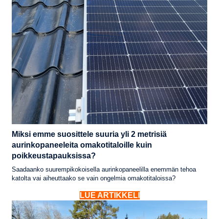
Miksi emme suosittele suuria yli 2 metrisiä
aurinkopaneeleita omakotitaloille kuin
poikkeustapauksissa?
Saadaanko suurempikokoisella aurinkopaneelilla enemmän tehoa
katolta vai aiheuttaako se vain ongelmia omakotitaloissa?
LUE ARTIKKELI