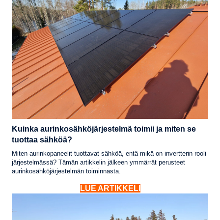
Kuinka aurinkosähköjärjestelmä toimii ja miten se
tuottaa sähköä?
Miten aurinkopaneelit tuottavat sähköä, entä mikä on invertterin rooli
järjestelmässä? Tämän artikkelin jälkeen ymmärrät perusteet
aurinkosähköjärjestelmän toiminnasta.
LUE ARTIKKELI