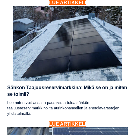
LUE ARTIKKELI
Sähkön Taajuusreservimarkkina: Mikä se on ja miten
se toimii?
Lue miten voit ansaita passiivista tuloa sähkön
taajuusreservimarkkinoilta aurinkopaneelien ja energiavarastojen
yhdistelmällä.
LUE ARTIKKELI