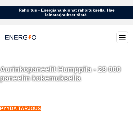
Rahoitus - Energiahankinnat rahoituksella. Hae
lainatarjoukset tästä.
Aurinkopaneelit Humppila - 28 000
paneelin kokemuksella
Aurinkopaneelit Humppila - 28 000 aurinkopaneelin kokemuksella
Asennukset koko Suomeen. Myös talvella.
PYYDÄ TARJOUS