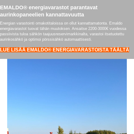
EMALDO® energiavarastot parantavat
aurinkopaneelien kannattavuutta
Energian varastointi omakotitaloissa on ollut kannattamatonta. Emaldo
energiavarastot tuovat tähän muutoksen. Ansaitse 2200-3000€ vuodessa
passiivista tuloa sähkön taajuusreservimarkkinalta, varastoi itsetuotettu
aurinkosähkö ja optimoi pörssisähkö automaattisesti.
LUE LISÄÄ EMALDO® ENERGIAVARASTOISTA TÄÄLTÄ