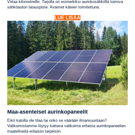
Virtaa kilometreille. Tarjolla on esimerkiksi aurinkosähköllä toimiva
sähköauton latauspiste. Avaimet käteen toimitettuna.
LUE LISÄÄ
Maa-asenteiset aurinkopaneelit
Eikö katolla ole tilaa tai onko se väärään ilmansuuntaan?
Valikoimistamme löytyy kattava valikoima erilaisia aurinkopaneelien
maatelineitä erilaisiin tarpeisiin.