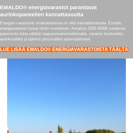
EMALDO® energiavarastot parantavat
aurinkopaneelien kannattavuutta
Energian varastointi omakotitaloissa on ollut kannattamatonta. Emaldo
energiavarastot tuovat tähän muutoksen. Ansaitse 2200-3000€ vuodessa
passiivista tuloa sähkön taajuusreservimarkkinalta, varastoi itsetuotettu
aurinkosähkö ja optimoi pörssisähkö automaattisesti.
LUE LISÄÄ EMALDO® ENERGIAVARASTOISTA TÄÄLTÄ