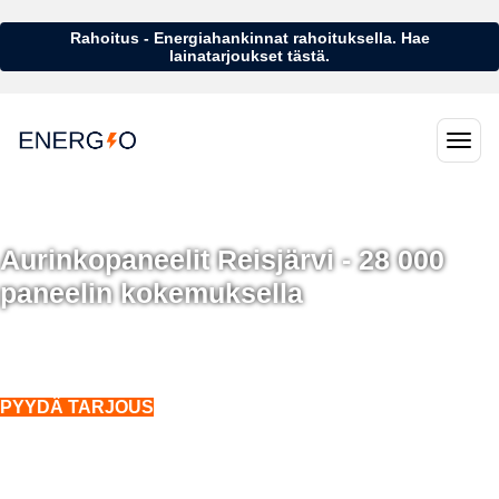
Rahoitus - Energiahankinnat rahoituksella. Hae
lainatarjoukset tästä.
Aurinkopaneelit Reisjärvi - 28 000
paneelin kokemuksella
Aurinkopaneelit Reisjärvi - 28 000 aurinkopaneelin kokemuksella
Asennukset koko Suomeen. Myös talvella.
PYYDÄ TARJOUS