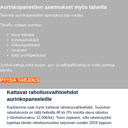
Aurinkopaneelien asennukset myös talvella
Teemme aurinkopaneelien asennuksia läpi vuoden.
Talvella voidaan asentaa:
loivat tiilikatot
konesaumakatot
tiilikuviopeltikatot
tasakatot
tietyt profiilipeltikatot.
Jyrkkiä kattoja sekä huopa-, pvc- ja aaltopeltikattoja ei voida asentaa
talvella.
PYYDÄ TARJOUS
Kattavat rahoitusvaihtoehdot
aurinkopaneeleille
Kauttamme saat myös kattavat rahoitusvaihtoehdot. Suosituin
rahoituksista on tällä hetkellä 48 kk 0% korolla oleva rahoitus
(+tilinhoitomaksu 12,50€/kk). Toimi nopeasti, sillä rahoitusyhtiö
lopettaa tämän rahoitusmuodon tarjonnan vuoden 2024 loppuun.