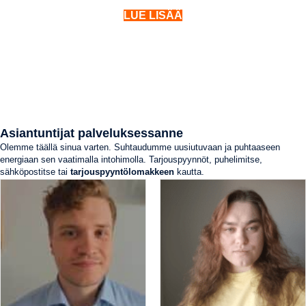
LUE LISÄÄ
Asiantuntijat palveluksessanne
Olemme täällä sinua varten. Suhtaudumme uusiutuvaan ja puhtaaseen
energiaan sen vaatimalla intohimolla. Tarjouspyynnöt, puhelimitse,
sähköpostitse tai
tarjouspyyntölomakkeen
kautta.