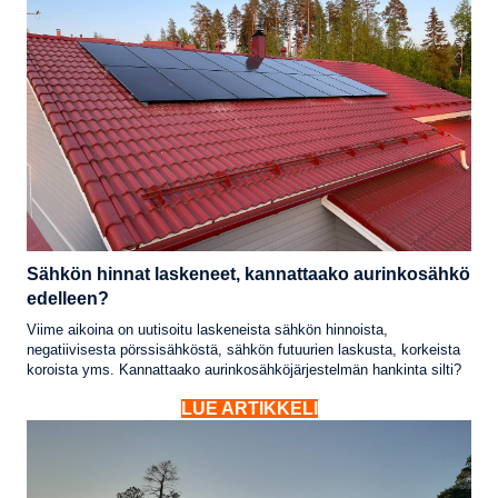
Sähkön hinnat laskeneet, kannattaako aurinkosähkö
edelleen?
Viime aikoina on uutisoitu laskeneista sähkön hinnoista,
negatiivisesta pörssisähköstä, sähkön futuurien laskusta, korkeista
koroista yms. Kannattaako aurinkosähköjärjestelmän hankinta silti?
LUE ARTIKKELI