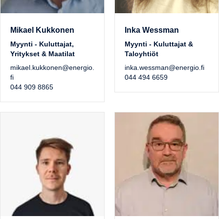
Mikael Kukkonen
Inka Wessman
Myynti - Kuluttajat,
Myynti - Kuluttajat &
Yritykset & Maatilat
Taloyhtiöt
mikael.kukkonen@energio.
inka.wessman@energio.fi
fi
044 494 6659
044 909 8865