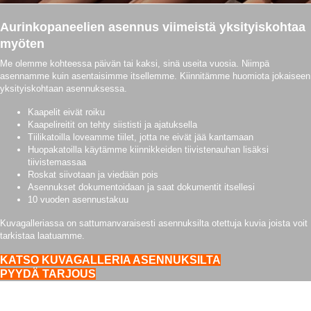
Aurinkopaneelien asennus viimeistä yksityiskohtaa
myöten
Me olemme kohteessa päivän tai kaksi, sinä useita vuosia. Niimpä
asennamme kuin asentaisimme itsellemme. Kiinnitämme huomiota jokaiseen
yksityiskohtaan asennuksessa.
Kaapelit eivät roiku
Kaapelireitit on tehty siististi ja ajatuksella
Tiilikatoilla loveamme tiilet, jotta ne eivät jää kantamaan
Huopakatoilla käytämme kiinnikkeiden tiivistenauhan lisäksi
tiivistemassaa
Roskat siivotaan ja viedään pois
Asennukset dokumentoidaan ja saat dokumentit itsellesi
10 vuoden asennustakuu
Kuvagalleriassa on sattumanvaraisesti asennuksilta otettuja kuvia joista voit
tarkistaa laatuamme.
KATSO KUVAGALLERIA ASENNUKSILTA
PYYDÄ TARJOUS