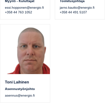
Myynti - Kuluttajat
Toimitusjohtaja
essi.hopponen@energio.fi
jarno.kautto@energio.fi
+358 44 763 1052
+358 44 491 5107
Toni Laihinen
Asennustyönjohto
asennus@energio.fi