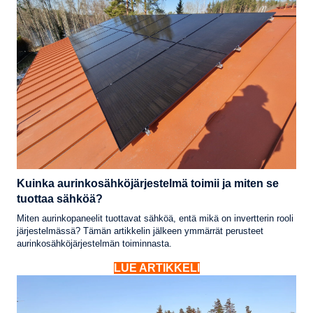
Kuinka aurinkosähköjärjestelmä toimii ja miten se
tuottaa sähköä?
Miten aurinkopaneelit tuottavat sähköä, entä mikä on invertterin rooli
järjestelmässä? Tämän artikkelin jälkeen ymmärrät perusteet
aurinkosähköjärjestelmän toiminnasta.
LUE ARTIKKELI