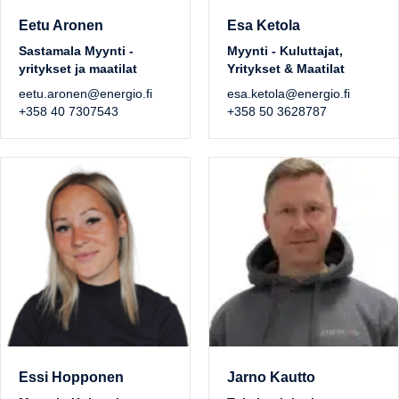
Eetu Aronen
Esa Ketola
Sastamala Myynti -
Myynti - Kuluttajat,
yritykset ja maatilat
Yritykset & Maatilat
eetu.aronen@energio.fi
esa.ketola@energio.fi
+358 40 7307543
+358 50 3628787
Essi Hopponen
Jarno Kautto