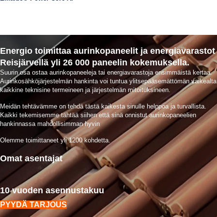
Energio toimittaa aurinkopaneelit ja energiavarastot
Reisjärvellä yli 26 000 paneelin kokemuksella.
Suurin osa ostaa aurinkopaneeleja tai energiavarastoja ensimmäistä kertaa.
Aurinkosähköjärjestelmän hankinta voi tuntua ylitsepääsemättömän vaikealta
kaikkine teknisine termeineen ja järjestelmän mitoituksineen.
Meidän tehtävämme on tehdä tästä kaikesta sinulle helppoa ja turvallista.
Kaikki tekemisemme tähtää siihen että sinä onnistut aurinkopaneelien
hankinnassa mahdollisimman hyvin
Olemme toimittaneet yli 1200 kohdetta.
Omat asentajat
10 vuoden asennustakuu
PYYDÄ TARJOUS