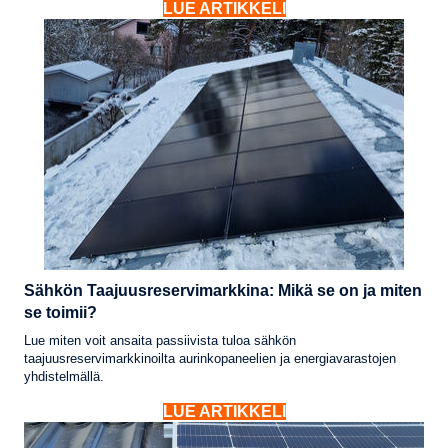
LUE ARTIKKELI
Sähkön Taajuusreservimarkkina: Mikä se on ja miten
se toimii?
Lue miten voit ansaita passiivista tuloa sähkön
taajuusreservimarkkinoilta aurinkopaneelien ja energiavarastojen
yhdistelmällä.
LUE ARTIKKELI