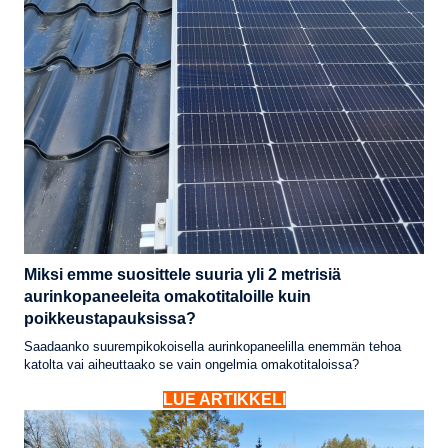
Miksi emme suosittele suuria yli 2 metrisiä
aurinkopaneeleita omakotitaloille kuin
poikkeustapauksissa?
Saadaanko suurempikokoisella aurinkopaneelilla enemmän tehoa
katolta vai aiheuttaako se vain ongelmia omakotitaloissa?
LUE ARTIKKELI