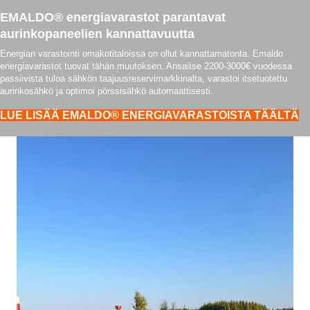
EMALDO® energiavarastot parantavat
aurinkopaneelien kannattavuutta
Energian varastointi omakotitaloissa on ollut kannattamatonta. Emaldo
energiavarastot tuovat tähän muutoksen. Ansaitse 2200-3000€ vuodessa
passiivista tuloa sähkön taajuusreservimarkkinalta, varastoi itsetuotettu
aurinkosähkö ja optimoi pörssisähkö automaattisesti.
LUE LISÄÄ EMALDO® ENERGIAVARASTOISTA TÄÄLTÄ