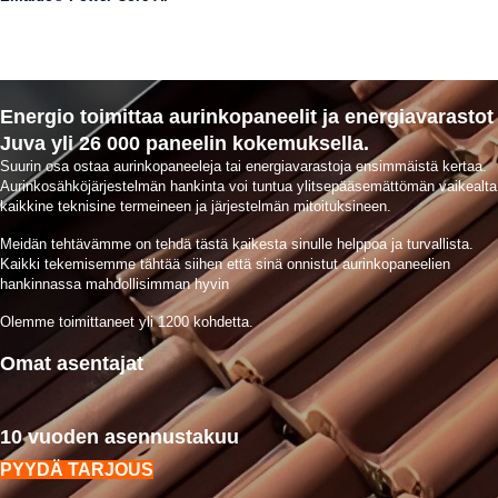
Energio toimittaa aurinkopaneelit ja energiavarastot
Juva yli 26 000 paneelin kokemuksella.
Suurin osa ostaa aurinkopaneeleja tai energiavarastoja ensimmäistä kertaa.
Aurinkosähköjärjestelmän hankinta voi tuntua ylitsepääsemättömän vaikealta
kaikkine teknisine termeineen ja järjestelmän mitoituksineen.
Meidän tehtävämme on tehdä tästä kaikesta sinulle helppoa ja turvallista.
Kaikki tekemisemme tähtää siihen että sinä onnistut aurinkopaneelien
hankinnassa mahdollisimman hyvin
Olemme toimittaneet yli 1200 kohdetta.
Omat asentajat
10 vuoden asennustakuu
PYYDÄ TARJOUS