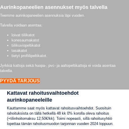
Aurinkopaneelien asennukset myös talvella
Teemme aurinkopaneelien asennuksia läpi vuoden.
Talvella voidaan asentaa:
loivat tiilikatot
konesaumakatot
tiilikuviopeltikatot
tasakatot
tietyt profiilipeltikatot.
Jyrkkiä kattoja sekä huopa-, pvc- ja aaltopeltikattoja ei voida asentaa
talvella.
PYYDÄ TARJOUS
Kattavat rahoitusvaihtoehdot
aurinkopaneeleille
Kauttamme saat myös kattavat rahoitusvaihtoehdot. Suosituin
rahoituksista on tällä hetkellä 48 kk 0% korolla oleva rahoitus
(+tilinhoitomaksu 12,50€/kk). Toimi nopeasti, sillä rahoitusyhtiö
lopettaa tämän rahoitusmuodon tarjonnan vuoden 2024 loppuun.