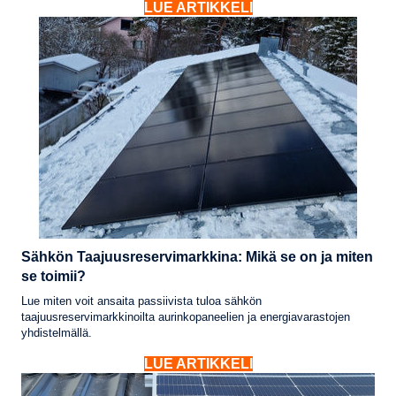
LUE ARTIKKELI
Sähkön Taajuusreservimarkkina: Mikä se on ja miten
se toimii?
Lue miten voit ansaita passiivista tuloa sähkön
taajuusreservimarkkinoilta aurinkopaneelien ja energiavarastojen
yhdistelmällä.
LUE ARTIKKELI