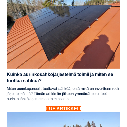
Kuinka aurinkosähköjärjestelmä toimii ja miten se
tuottaa sähköä?
Miten aurinkopaneelit tuottavat sähköä, entä mikä on invertterin rooli
järjestelmässä? Tämän artikkelin jälkeen ymmärrät perusteet
aurinkosähköjärjestelmän toiminnasta.
LUE ARTIKKELI