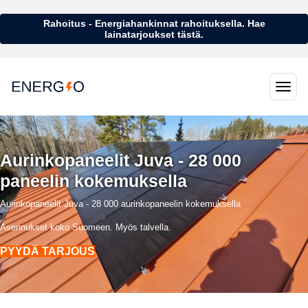
Rahoitus - Energiahankinnat rahoituksella. Hae
lainatarjoukset tästä.
Aurinkopaneelit Juva - 28 000
paneelin kokemuksella
Aurinkopaneelit Juva - 28 000 aurinkopaneelin kokemuksella
Asennukset koko Suomeen. Myös talvella.
PYYDÄ TARJOUS