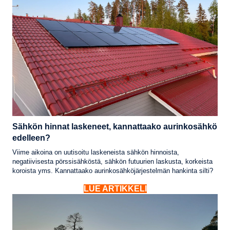
Sähkön hinnat laskeneet, kannattaako aurinkosähkö
edelleen?
Viime aikoina on uutisoitu laskeneista sähkön hinnoista,
negatiivisesta pörssisähköstä, sähkön futuurien laskusta, korkeista
koroista yms. Kannattaako aurinkosähköjärjestelmän hankinta silti?
LUE ARTIKKELI