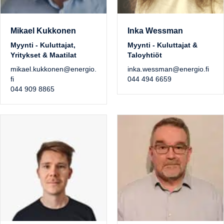
Mikael Kukkonen
Inka Wessman
Myynti - Kuluttajat,
Myynti - Kuluttajat &
Yritykset & Maatilat
Taloyhtiöt
mikael.kukkonen@energio.
inka.wessman@energio.fi
fi
044 494 6659
044 909 8865