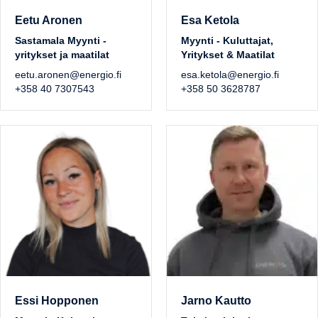
Eetu Aronen
Esa Ketola
Sastamala Myynti -
Myynti - Kuluttajat,
yritykset ja maatilat
Yritykset & Maatilat
eetu.aronen@energio.fi
esa.ketola@energio.fi
+358 40 7307543
+358 50 3628787
Essi Hopponen
Jarno Kautto