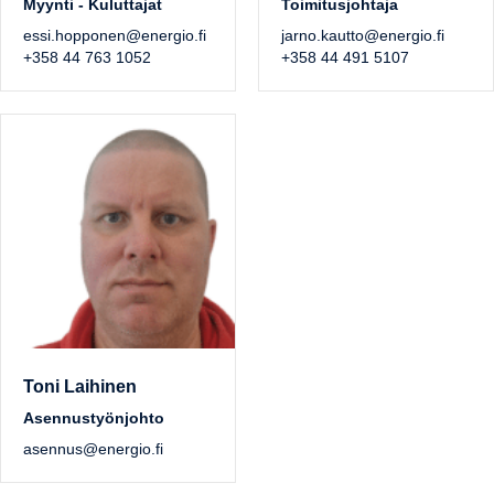
Myynti - Kuluttajat
Toimitusjohtaja
essi.hopponen@energio.fi
jarno.kautto@energio.fi
+358 44 763 1052
+358 44 491 5107
Toni Laihinen
Asennustyönjohto
asennus@energio.fi