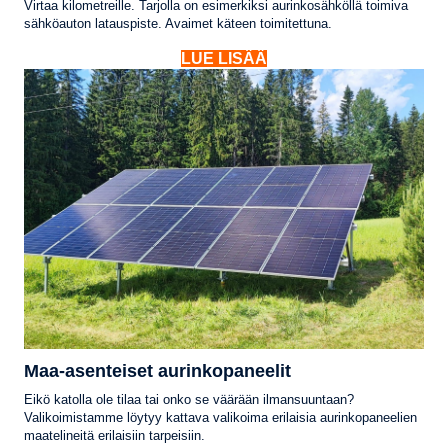
Virtaa kilometreille. Tarjolla on esimerkiksi aurinkosähköllä toimiva
sähköauton latauspiste. Avaimet käteen toimitettuna.
LUE LISÄÄ
Maa-asenteiset aurinkopaneelit
Eikö katolla ole tilaa tai onko se väärään ilmansuuntaan?
Valikoimistamme löytyy kattava valikoima erilaisia aurinkopaneelien
maatelineitä erilaisiin tarpeisiin.