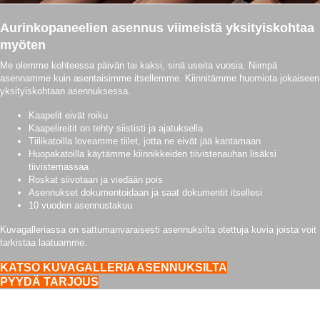
Aurinkopaneelien asennus viimeistä yksityiskohtaa
myöten
Me olemme kohteessa päivän tai kaksi, sinä useita vuosia. Niimpä
asennamme kuin asentaisimme itsellemme. Kiinnitämme huomiota jokaiseen
yksityiskohtaan asennuksessa.
Kaapelit eivät roiku
Kaapelireitit on tehty siististi ja ajatuksella
Tiilikatoilla loveamme tiilet, jotta ne eivät jää kantamaan
Huopakatoilla käytämme kiinnikkeiden tiivistenauhan lisäksi
tiivistemassaa
Roskat siivotaan ja viedään pois
Asennukset dokumentoidaan ja saat dokumentit itsellesi
10 vuoden asennustakuu
Kuvagalleriassa on sattumanvaraisesti asennuksilta otettuja kuvia joista voit
tarkistaa laatuamme.
KATSO KUVAGALLERIA ASENNUKSILTA
PYYDÄ TARJOUS