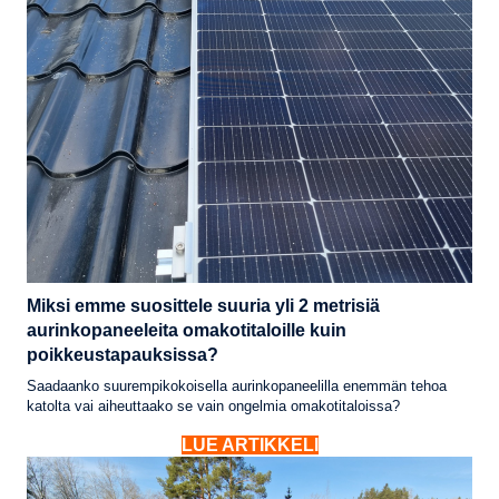
Miksi emme suosittele suuria yli 2 metrisiä
aurinkopaneeleita omakotitaloille kuin
poikkeustapauksissa?
Saadaanko suurempikokoisella aurinkopaneelilla enemmän tehoa
katolta vai aiheuttaako se vain ongelmia omakotitaloissa?
LUE ARTIKKELI