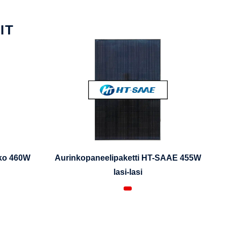
IT
iko 460W
Aurinkopaneelipaketti HT-SAAE 455W
lasi-lasi