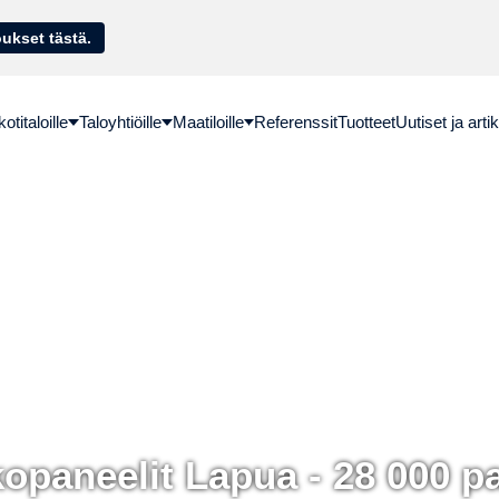
sella. Hae lainatarjoukset tästä.
titaloille
Taloyhtiöille
Maatiloille
Referenssit
Tuotteet
Uutiset ja artik
opaneelit Lapua - 28 000 p