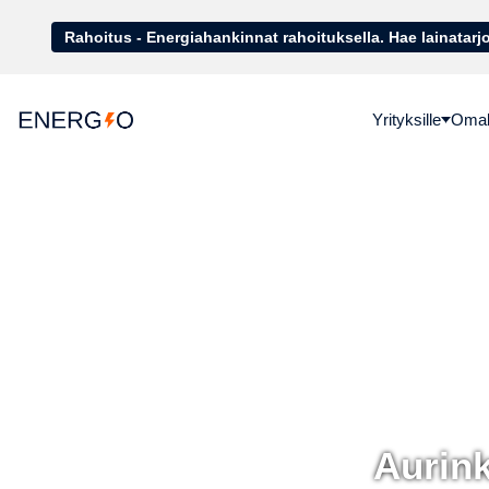
Rahoitus - Energiahankinnat rahoituk
Yrityksille
Omako
Aurink