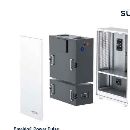
S
Emaldo® Power Pulse