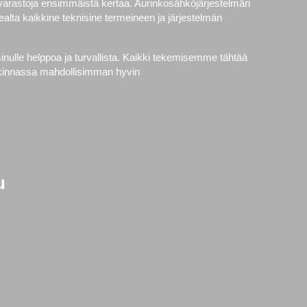
avarastoja ensimmäistä kertaa. Aurinkosähköjärjestelmän
alta kaikkine teknisine termeineen ja järjestelmän
nulle helppoa ja turvallista. Kaikki tekemisemme tähtää
ankinnassa mahdollisimman hyvin
u