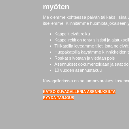
myöten
Me olemme kohteessa päivän tai kaksi, sinä
itsellemme. Kiinnitämme huomiota jokaiseen 
Kaapelit eivät roiku
Kaapelireitit on tehty siististi ja ajatuksel
Tiilikatoilla loveamme tiilet, jotta ne ei
Huopakatoilla käytämme kiinnikkeiden ti
Roskat siivotaan ja viedään pois
Asennukset dokumentoidaan ja saat doku
10 vuoden asennustakuu
Kuvagalleriassa on sattumanvaraisesti asennuks
KATSO KUVAGALLERIA ASENNUKSILTA
PYYDÄ TARJOUS