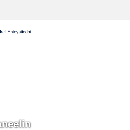
kelit
Yhteystiedot
aneelin