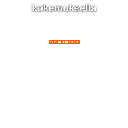
kokemuksella
 Lapua - 28 000 aurinkopaneelin kokemuksella
o Suomeen. Myös talvella.
PYYDÄ TARJOUS