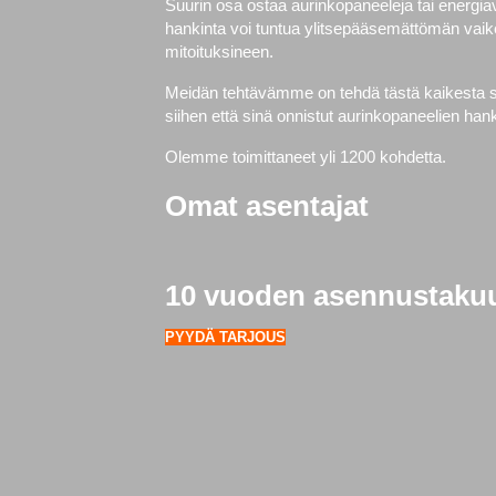
Suurin osa ostaa aurinkopaneeleja tai energi
hankinta voi tuntua ylitsepääsemättömän vaike
mitoituksineen.
Meidän tehtävämme on tehdä tästä kaikesta si
siihen että sinä onnistut aurinkopaneelien h
Olemme toimittaneet yli 1200 kohdetta.
Omat asentajat
10 vuoden asennustaku
PYYDÄ TARJOUS