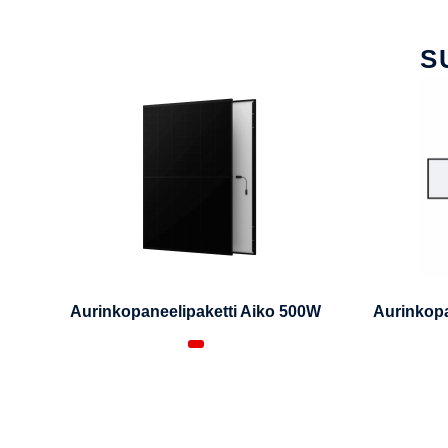
S
Aurinkopaneelipaketti Aiko 500W
Aurinkopa