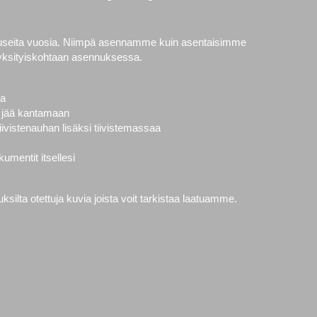
 useita vuosia. Niimpä asennamme kuin asentaisimme
yksityiskohtaan asennuksessa.
la
vät jää kantamaan
ivistenauhan lisäksi tiivistemassaa
mentit itsellesi
ilta otettuja kuvia joista voit tarkistaa laatuamme.