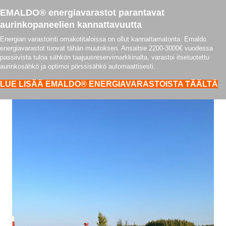
EMALDO® energiavarastot parantavat
aurinkopaneelien kannattavuutta
Energian varastointi omakotitaloissa on ollut kannattamatonta. Emaldo
energiavarastot tuovat tähän muutoksen. Ansaitse 2200-3000€ vuodessa
passiivista tuloa sähkön taajuusreservimarkkinalta, varastoi itsetuotettu
aurinkosähkö ja optimoi pörssisähkö automaattisesti.
LUE LISÄÄ EMALDO® ENERGIAVARASTOISTA TÄÄLTÄ