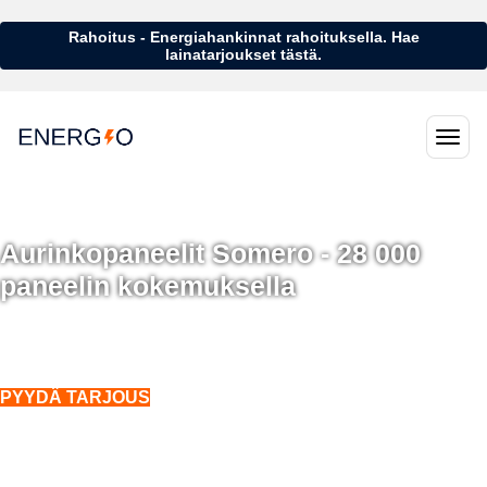
Rahoitus - Energiahankinnat rahoituksella. Hae
lainatarjoukset tästä.
Aurinkopaneelit Somero - 28 000
paneelin kokemuksella
Aurinkopaneelit Somero - 28 000 aurinkopaneelin kokemuksella
Asennukset koko Suomeen. Myös talvella.
PYYDÄ TARJOUS