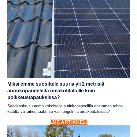
Miksi emme suosittele suuria yli 2 metrisiä
aurinkopaneeleita omakotitaloille kuin
poikkeustapauksissa?
Saadaanko suurempikokoisella aurinkopaneelilla enemmän tehoa
katolta vai aiheuttaako se vain ongelmia omakotitaloissa?
LUE ARTIKKELI