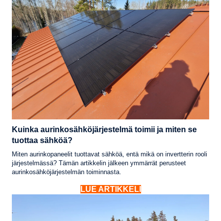
Kuinka aurinkosähköjärjestelmä toimii ja miten se
tuottaa sähköä?
Miten aurinkopaneelit tuottavat sähköä, entä mikä on invertterin rooli
järjestelmässä? Tämän artikkelin jälkeen ymmärrät perusteet
aurinkosähköjärjestelmän toiminnasta.
LUE ARTIKKELI