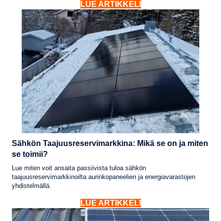
LUE ARTIKKELI
Sähkön Taajuusreservimarkkina: Mikä se on ja miten
se toimii?
Lue miten voit ansaita passiivista tuloa sähkön
taajuusreservimarkkinoilta aurinkopaneelien ja energiavarastojen
yhdistelmällä.
LUE ARTIKKELI