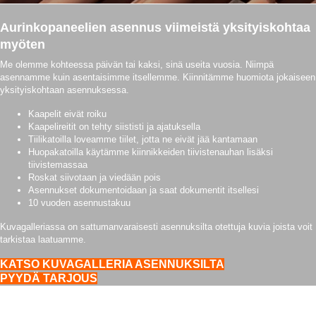
Aurinkopaneelien asennus viimeistä yksityiskohtaa
myöten
Me olemme kohteessa päivän tai kaksi, sinä useita vuosia. Niimpä
asennamme kuin asentaisimme itsellemme. Kiinnitämme huomiota jokaiseen
yksityiskohtaan asennuksessa.
Kaapelit eivät roiku
Kaapelireitit on tehty siististi ja ajatuksella
Tiilikatoilla loveamme tiilet, jotta ne eivät jää kantamaan
Huopakatoilla käytämme kiinnikkeiden tiivistenauhan lisäksi
tiivistemassaa
Roskat siivotaan ja viedään pois
Asennukset dokumentoidaan ja saat dokumentit itsellesi
10 vuoden asennustakuu
Kuvagalleriassa on sattumanvaraisesti asennuksilta otettuja kuvia joista voit
tarkistaa laatuamme.
KATSO KUVAGALLERIA ASENNUKSILTA
PYYDÄ TARJOUS