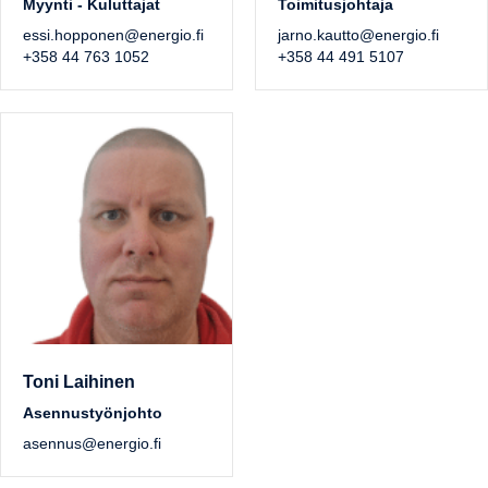
Myynti - Kuluttajat
Toimitusjohtaja
essi.hopponen@energio.fi
jarno.kautto@energio.fi
+358 44 763 1052
+358 44 491 5107
Toni Laihinen
Asennustyönjohto
asennus@energio.fi