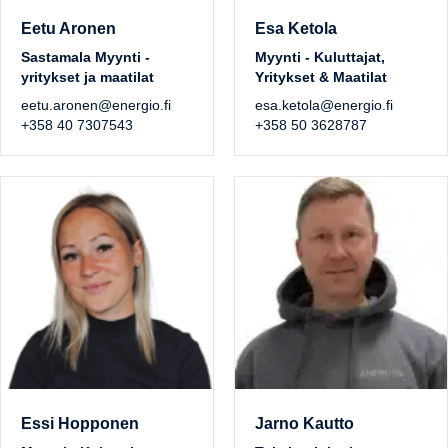
Eetu Aronen
Esa Ketola
Sastamala Myynti -
Myynti - Kuluttajat,
yritykset ja maatilat
Yritykset & Maatilat
eetu.aronen@energio.fi
esa.ketola@energio.fi
+358 40 7307543
+358 50 3628787
Essi Hopponen
Jarno Kautto