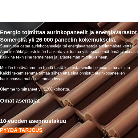
Energio toimittaa aurinkopaneelit ja energiavarastot
Somerolla yli 26 000 paneelin kokemuksella.
Suurin osa ostaa aurinkopaneeleja tai energiavarastoja ensimmäistä kertaa.
Aurinkosähköjärjestelmän hankinta voi tuntua ylitsepääsemättömän vaikealta
kaikkine teknisine termeineen ja järjestelmän mitoituksineen.
Meidän tehtävämme on tehdä tästä kaikesta sinulle helppoa ja turvallista.
Kaikki tekemisemme tähtää siihen että sinä onnistut aurinkopaneelien
hankinnassa mahdollisimman hyvin
Olemme toimittaneet yli 1200 kohdetta.
Omat asentajat
10 vuoden asennustakuu
PYYDÄ TARJOUS