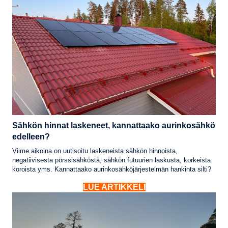
Sähkön hinnat laskeneet, kannattaako aurinkosähkö
edelleen?
Viime aikoina on uutisoitu laskeneista sähkön hinnoista,
negatiivisesta pörssisähköstä, sähkön futuurien laskusta, korkeista
koroista yms. Kannattaako aurinkosähköjärjestelmän hankinta silti?
LUE ARTIKKELI