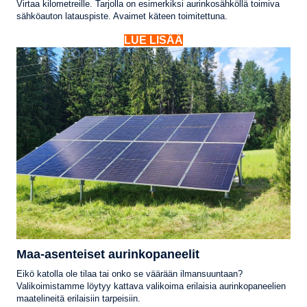
Virtaa kilometreille. Tarjolla on esimerkiksi aurinkosähköllä toimiva
sähköauton latauspiste. Avaimet käteen toimitettuna.
LUE LISÄÄ
Maa-asenteiset aurinkopaneelit
Eikö katolla ole tilaa tai onko se väärään ilmansuuntaan?
Valikoimistamme löytyy kattava valikoima erilaisia aurinkopaneelien
maatelineitä erilaisiin tarpeisiin.