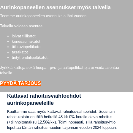
Aurinkopaneelien asennukset myös talvella
Teemme aurinkopaneelien asennuksia läpi vuoden.
Talvella voidaan asentaa:
loivat tiilikatot
konesaumakatot
tiilikuviopeltikatot
tasakatot
tietyt profiilipeltikatot.
Jyrkkiä kattoja sekä huopa-, pvc- ja aaltopeltikattoja ei voida asentaa
talvella.
PYYDÄ TARJOUS
Kattavat rahoitusvaihtoehdot
aurinkopaneeleille
Kauttamme saat myös kattavat rahoitusvaihtoehdot. Suosituin
rahoituksista on tällä hetkellä 48 kk 0% korolla oleva rahoitus
(+tilinhoitomaksu 12,50€/kk). Toimi nopeasti, sillä rahoitusyhtiö
lopettaa tämän rahoitusmuodon tarjonnan vuoden 2024 loppuun.