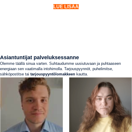
LUE LISÄÄ
Asiantuntijat palveluksessanne
Olemme täällä sinua varten. Suhtaudumme uusiutuvaan ja puhtaaseen
energiaan sen vaatimalla intohimolla. Tarjouspyynnöt, puhelimitse,
sähköpostitse tai
tarjouspyyntölomakkeen
kautta.