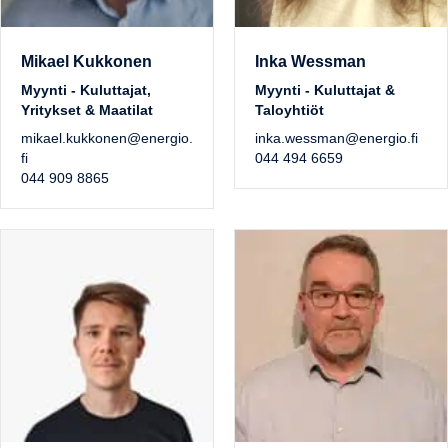
Mikael Kukkonen
Inka Wessman
Myynti - Kuluttajat,
Myynti - Kuluttajat &
Yritykset & Maatilat
Taloyhtiöt
mikael.kukkonen@energio.
inka.wessman@energio.fi
fi
044 494 6659
044 909 8865