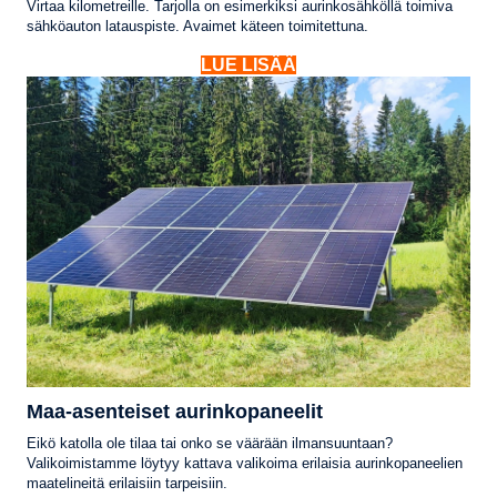
Virtaa kilometreille. Tarjolla on esimerkiksi aurinkosähköllä toimiva
sähköauton latauspiste. Avaimet käteen toimitettuna.
LUE LISÄÄ
Maa-asenteiset aurinkopaneelit
Eikö katolla ole tilaa tai onko se väärään ilmansuuntaan?
Valikoimistamme löytyy kattava valikoima erilaisia aurinkopaneelien
maatelineitä erilaisiin tarpeisiin.