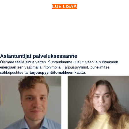
LUE LISÄÄ
Asiantuntijat palveluksessanne
Olemme täällä sinua varten. Suhtaudumme uusiutuvaan ja puhtaaseen
energiaan sen vaatimalla intohimolla. Tarjouspyynnöt, puhelimitse,
sähköpostitse tai
tarjouspyyntölomakkeen
kautta.