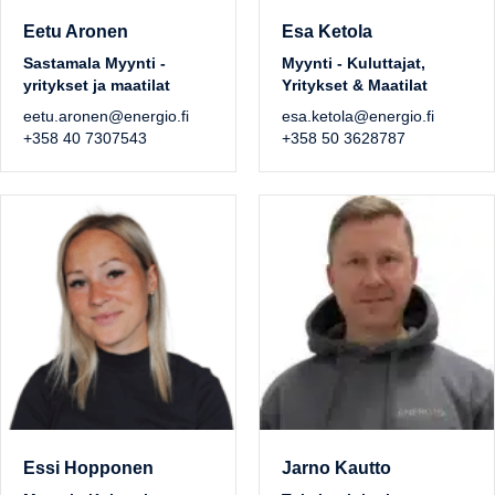
Eetu Aronen
Esa Ketola
Sastamala Myynti -
Myynti - Kuluttajat,
yritykset ja maatilat
Yritykset & Maatilat
eetu.aronen@energio.fi
esa.ketola@energio.fi
+358 40 7307543
+358 50 3628787
Essi Hopponen
Jarno Kautto