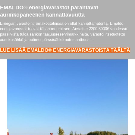
EMALDO® energiavarastot parantavat
aurinkopaneelien kannattavuutta
Energian varastointi omakotitaloissa on ollut kannattamatonta. Emaldo
energiavarastot tuovat tähän muutoksen. Ansaitse 2200-3000€ vuodessa
passiivista tuloa sähkön taajuusreservimarkkinalta, varastoi itsetuotettu
aurinkosähkö ja optimoi pörssisähkö automaattisesti.
LUE LISÄÄ EMALDO® ENERGIAVARASTOISTA TÄÄLTÄ