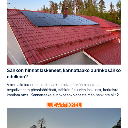
Sähkön hinnat laskeneet, kannattaako aurinkosähkö
edelleen?
Viime aikoina on uutisoitu laskeneista sähkön hinnoista,
negatiivisesta pörssisähköstä, sähkön futuurien laskusta, korkeista
koroista yms. Kannattaako aurinkosähköjärjestelmän hankinta silti?
LUE ARTIKKELI