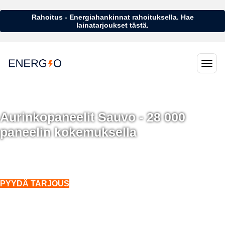
Rahoitus - Energiahankinnat rahoituksella. Hae
lainatarjoukset tästä.
Aurinkopaneelit Sauvo - 28 000
paneelin kokemuksella
Aurinkopaneelit Sauvo - 28 000 aurinkopaneelin kokemuksella
Asennukset koko Suomeen. Myös talvella.
PYYDÄ TARJOUS