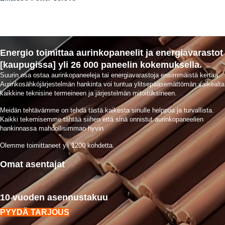
Energio toimittaa aurinkopaneelit ja energiavarastot
[kaupugissa] yli 26 000 paneelin kokemuksella.
Suurin osa ostaa aurinkopaneeleja tai energiavarastoja ensimmäistä kertaa.
Aurinkosähköjärjestelmän hankinta voi tuntua ylitsepääsemättömän vaikealta
kaikkine teknisine termeineen ja järjestelmän mitoituksineen.
Meidän tehtävämme on tehdä tästä kaikesta sinulle helppoa ja turvallista.
Kaikki tekemisemme tähtää siihen että sinä onnistut aurinkopaneelien
hankinnassa mahdollisimman hyvin
Olemme toimittaneet yli 1200 kohdetta.
Omat asentajat
10 vuoden asennustakuu
PYYDÄ TARJOUS