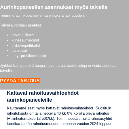
Aurinkopaneelien asennukset myös talvella
Teemme aurinkopaneelien asennuksia läpi vuoden.
Talvella voidaan asentaa:
loivat tiilikatot
konesaumakatot
tiilikuviopeltikatot
tasakatot
tietyt profiilipeltikatot.
Jyrkkiä kattoja sekä huopa-, pvc- ja aaltopeltikattoja ei voida asentaa
talvella.
PYYDÄ TARJOUS
Kattavat rahoitusvaihtoehdot
aurinkopaneeleille
Kauttamme saat myös kattavat rahoitusvaihtoehdot. Suosituin
rahoituksista on tällä hetkellä 48 kk 0% korolla oleva rahoitus
(+tilinhoitomaksu 12,50€/kk). Toimi nopeasti, sillä rahoitusyhtiö
lopettaa tämän rahoitusmuodon tarjonnan vuoden 2024 loppuun.