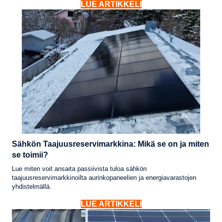
LUE ARTIKKELI
Sähkön Taajuusreservimarkkina: Mikä se on ja miten
se toimii?
Lue miten voit ansaita passiivista tuloa sähkön
taajuusreservimarkkinoilta aurinkopaneelien ja energiavarastojen
yhdistelmällä.
LUE ARTIKKELI