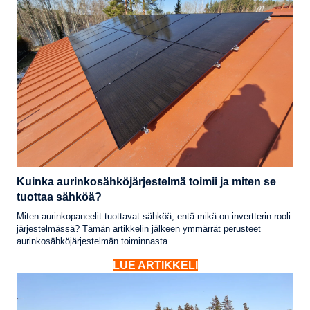
Kuinka aurinkosähköjärjestelmä toimii ja miten se
tuottaa sähköä?
Miten aurinkopaneelit tuottavat sähköä, entä mikä on invertterin rooli
järjestelmässä? Tämän artikkelin jälkeen ymmärrät perusteet
aurinkosähköjärjestelmän toiminnasta.
LUE ARTIKKELI