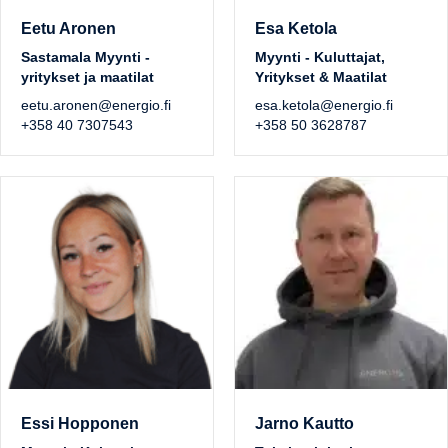
Eetu Aronen
Esa Ketola
Sastamala Myynti -
Myynti - Kuluttajat,
yritykset ja maatilat
Yritykset & Maatilat
eetu.aronen@energio.fi
esa.ketola@energio.fi
+358 40 7307543
+358 50 3628787
Essi Hopponen
Jarno Kautto