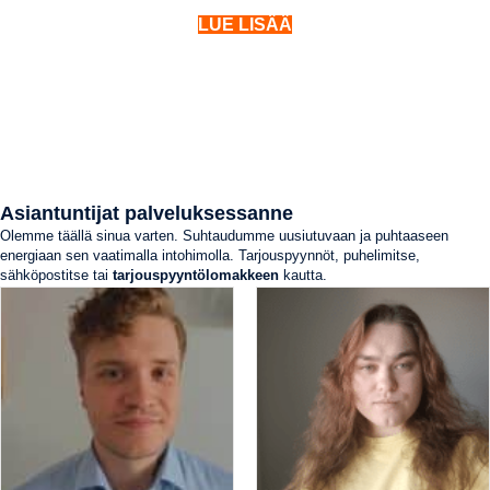
LUE LISÄÄ
Asiantuntijat palveluksessanne
Olemme täällä sinua varten. Suhtaudumme uusiutuvaan ja puhtaaseen
energiaan sen vaatimalla intohimolla. Tarjouspyynnöt, puhelimitse,
sähköpostitse tai
tarjouspyyntölomakkeen
kautta.