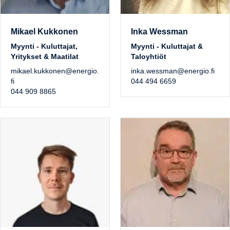
Mikael Kukkonen
Inka Wessman
Myynti - Kuluttajat,
Myynti - Kuluttajat &
Yritykset & Maatilat
Taloyhtiöt
mikael.kukkonen@energio.
inka.wessman@energio.fi
fi
044 494 6659
044 909 8865