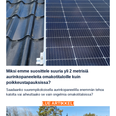
Miksi emme suosittele suuria yli 2 metrisiä
aurinkopaneeleita omakotitaloille kuin
poikkeustapauksissa?
Saadaanko suurempikokoisella aurinkopaneelilla enemmän tehoa
katolta vai aiheuttaako se vain ongelmia omakotitaloissa?
LUE ARTIKKELI