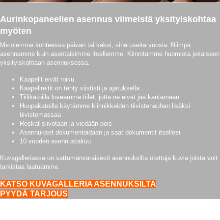
Aurinkopaneelien asennus viimeistä yksityiskohtaa
myöten
Me olemme kohteessa päivän tai kaksi, sinä useita vuosia. Niimpä
asennamme kuin asentaisimme itsellemme. Kiinnitämme huomiota jokaiseen
yksityiskohtaan asennuksessa.
Kaapelit eivät roiku
Kaapelireitit on tehty siististi ja ajatuksella
Tiilikatoilla loveamme tiilet, jotta ne eivät jää kantamaan
Huopakatoilla käytämme kiinnikkeiden tiivistenauhan lisäksi
tiivistemassaa
Roskat siivotaan ja viedään pois
Asennukset dokumentoidaan ja saat dokumentit itsellesi
10 vuoden asennustakuu
Kuvagalleriassa on sattumanvaraisesti asennuksilta otettuja kuvia joista voit
tarkistaa laatuamme.
KATSO KUVAGALLERIA ASENNUKSILTA
PYYDÄ TARJOUS