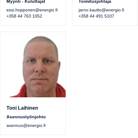
Myynti - Kuluttajat
Toimitusjohtaja
essi.hopponen@energio.fi
jarno.kautto@energio.fi
+358 44 763 1052
+358 44 491 5107
Toni Laihinen
Asennustyönjohto
asennus@energio.fi