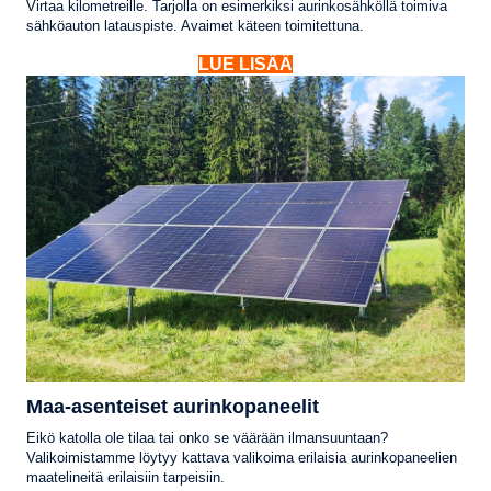
Virtaa kilometreille. Tarjolla on esimerkiksi aurinkosähköllä toimiva
sähköauton latauspiste. Avaimet käteen toimitettuna.
LUE LISÄÄ
Maa-asenteiset aurinkopaneelit
Eikö katolla ole tilaa tai onko se väärään ilmansuuntaan?
Valikoimistamme löytyy kattava valikoima erilaisia aurinkopaneelien
maatelineitä erilaisiin tarpeisiin.