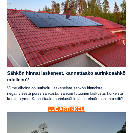
Sähkön hinnat laskeneet, kannattaako aurinkosähkö
edelleen?
Viime aikoina on uutisoitu laskeneista sähkön hinnoista,
negatiivisesta pörssisähköstä, sähkön futuurien laskusta, korkeista
koroista yms. Kannattaako aurinkosähköjärjestelmän hankinta silti?
LUE ARTIKKELI