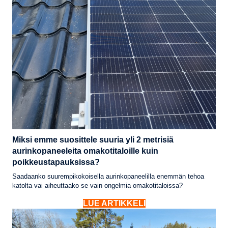
Miksi emme suosittele suuria yli 2 metrisiä
aurinkopaneeleita omakotitaloille kuin
poikkeustapauksissa?
Saadaanko suurempikokoisella aurinkopaneelilla enemmän tehoa
katolta vai aiheuttaako se vain ongelmia omakotitaloissa?
LUE ARTIKKELI