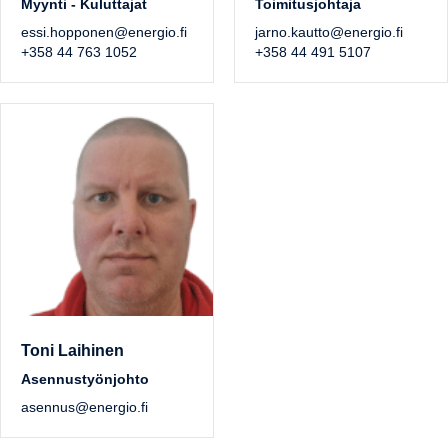
Myynti - Kuluttajat
Toimitusjohtaja
essi.hopponen@energio.fi
jarno.kautto@energio.fi
+358 44 763 1052
+358 44 491 5107
Toni Laihinen
Asennustyönjohto
asennus@energio.fi