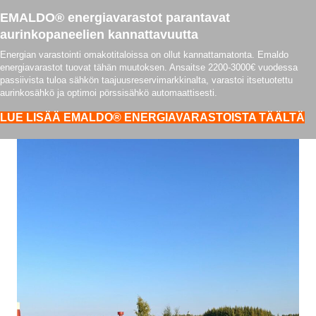
EMALDO® energiavarastot parantavat
aurinkopaneelien kannattavuutta
Energian varastointi omakotitaloissa on ollut kannattamatonta. Emaldo
energiavarastot tuovat tähän muutoksen. Ansaitse 2200-3000€ vuodessa
passiivista tuloa sähkön taajuusreservimarkkinalta, varastoi itsetuotettu
aurinkosähkö ja optimoi pörssisähkö automaattisesti.
LUE LISÄÄ EMALDO® ENERGIAVARASTOISTA TÄÄLTÄ