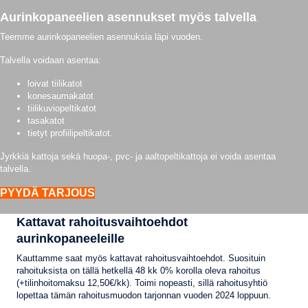
Aurinkopaneelien asennukset myös talvella
Teemme aurinkopaneelien asennuksia läpi vuoden.
Talvella voidaan asentaa:
loivat tiilikatot
konesaumakatot
tiilikuviopeltikatot
tasakatot
tietyt profiilipeltikatot.
Jyrkkiä kattoja sekä huopa-, pvc- ja aaltopeltikattoja ei voida asentaa
talvella.
PYYDÄ TARJOUS
Kattavat rahoitusvaihtoehdot
aurinkopaneeleille
Kauttamme saat myös kattavat rahoitusvaihtoehdot. Suosituin
rahoituksista on tällä hetkellä 48 kk 0% korolla oleva rahoitus
(+tilinhoitomaksu 12,50€/kk). Toimi nopeasti, sillä rahoitusyhtiö
lopettaa tämän rahoitusmuodon tarjonnan vuoden 2024 loppuun.