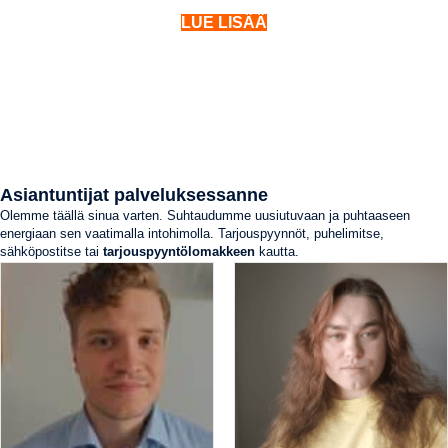
LUE LISÄÄ
Asiantuntijat palveluksessanne
Olemme täällä sinua varten. Suhtaudumme uusiutuvaan ja puhtaaseen
energiaan sen vaatimalla intohimolla. Tarjouspyynnöt, puhelimitse,
sähköpostitse tai
tarjouspyyntölomakkeen
kautta.