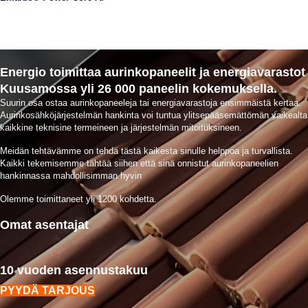
Energio toimittaa aurinkopaneelit ja energiavarastot
Kuusamossa yli 26 000 paneelin kokemuksella.
Suurin osa ostaa aurinkopaneeleja tai energiavarastoja ensimmäistä kertaa.
Aurinkosähköjärjestelmän hankinta voi tuntua ylitsepääsemättömän vaikealta
kaikkine teknisine termeineen ja järjestelmän mitoituksineen.
Meidän tehtävämme on tehdä tästä kaikesta sinulle helppoa ja turvallista.
Kaikki tekemisemme tähtää siihen että sinä onnistut aurinkopaneelien
hankinnassa mahdollisimman hyvin
Olemme toimittaneet yli 1200 kohdetta.
Omat asentajat
10 vuoden asennustakuu
PYYDÄ TARJOUS