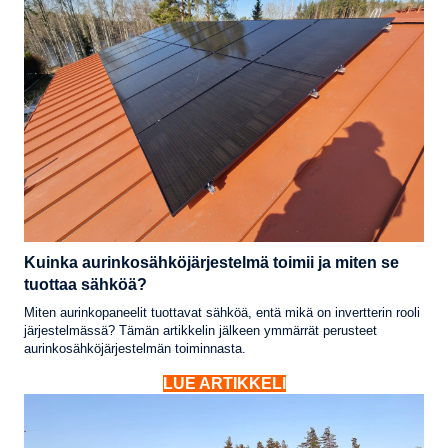
Kuinka aurinkosähköjärjestelmä toimii ja miten se
tuottaa sähköä?
Miten aurinkopaneelit tuottavat sähköä, entä mikä on invertterin rooli
järjestelmässä? Tämän artikkelin jälkeen ymmärrät perusteet
aurinkosähköjärjestelmän toiminnasta.
LUE ARTIKKELI