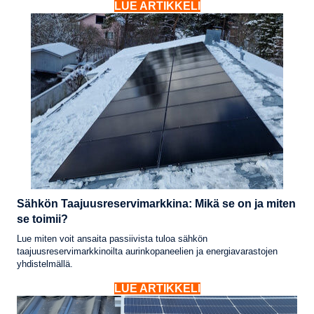
LUE ARTIKKELI
Sähkön Taajuusreservimarkkina: Mikä se on ja miten
se toimii?
Lue miten voit ansaita passiivista tuloa sähkön
taajuusreservimarkkinoilta aurinkopaneelien ja energiavarastojen
yhdistelmällä.
LUE ARTIKKELI