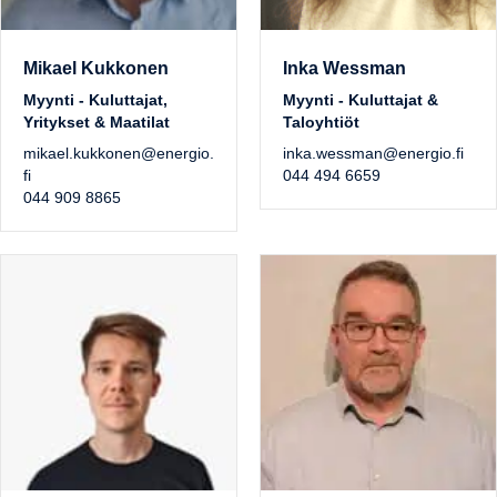
Mikael Kukkonen
Inka Wessman
Myynti - Kuluttajat,
Myynti - Kuluttajat &
Yritykset & Maatilat
Taloyhtiöt
mikael.kukkonen@energio.
inka.wessman@energio.fi
fi
044 494 6659
044 909 8865