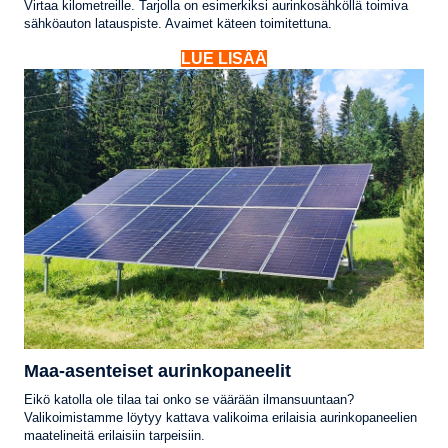
Virtaa kilometreille. Tarjolla on esimerkiksi aurinkosähköllä toimiva
sähköauton latauspiste. Avaimet käteen toimitettuna.
LUE LISÄÄ
Maa-asenteiset aurinkopaneelit
Eikö katolla ole tilaa tai onko se väärään ilmansuuntaan?
Valikoimistamme löytyy kattava valikoima erilaisia aurinkopaneelien
maatelineitä erilaisiin tarpeisiin.