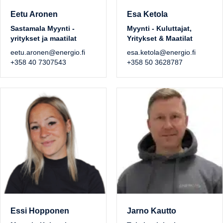
Eetu Aronen
Esa Ketola
Sastamala Myynti -
Myynti - Kuluttajat,
yritykset ja maatilat
Yritykset & Maatilat
eetu.aronen@energio.fi
esa.ketola@energio.fi
+358 40 7307543
+358 50 3628787
Essi Hopponen
Jarno Kautto