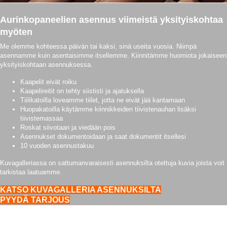
Aurinkopaneelien asennus viimeistä yksityiskohtaa
myöten
Me olemme kohteessa päivän tai kaksi, sinä useita vuosia. Niimpä
asennamme kuin asentaisimme itsellemme. Kiinnitämme huomiota jokaiseen
yksityiskohtaan asennuksessa.
Kaapelit eivät roiku
Kaapelireitit on tehty siististi ja ajatuksella
Tiilikatoilla loveamme tiilet, jotta ne eivät jää kantamaan
Huopakatoilla käytämme kiinnikkeiden tiivistenauhan lisäksi
tiivistemassaa
Roskat siivotaan ja viedään pois
Asennukset dokumentoidaan ja saat dokumentit itsellesi
10 vuoden asennustakuu
Kuvagalleriassa on sattumanvaraisesti asennuksilta otettuja kuvia joista voit
tarkistaa laatuamme.
KATSO KUVAGALLERIA ASENNUKSILTA
PYYDÄ TARJOUS