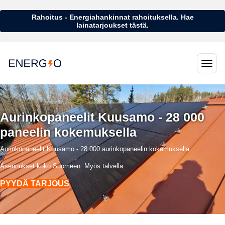
Rahoitus - Energiahankinnat rahoituksella. Hae
lainatarjoukset tästä.
Aurinkopaneelit Kuusamo - 28 000
paneelin kokemuksella
Aurinkopaneelit Kuusamo - 28 000 aurinkopaneelin kokemuksella
Asennukset koko Suomeen. Myös talvella.
PYYDÄ TARJOUS