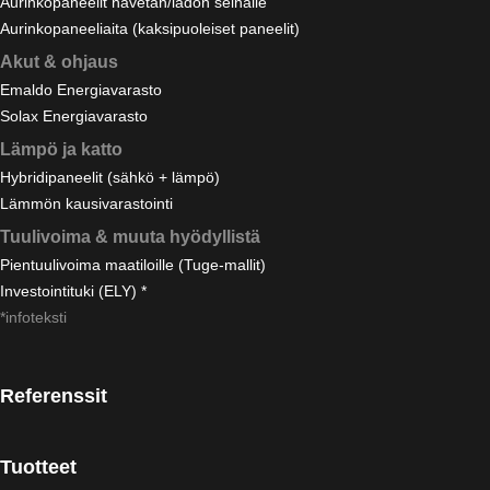
Aurinkopaneelit navetan/ladon seinälle
Aurinkopaneeliaita (kaksipuoleiset paneelit)
Akut & ohjaus
Emaldo Energiavarasto
Solax Energiavarasto
Lämpö ja katto
Hybridipaneelit (sähkö + lämpö)
Lämmön kausivarastointi
Tuulivoima & muuta hyödyllistä
Pientuulivoima maatiloille (Tuge-mallit)
Investointituki (ELY) *
*infoteksti
Referenssit
Tuotteet