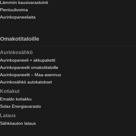
Lämmön kausivarastointi
Pientuulivoima
Aurinkopaneeliaita
Omakotitaloille
Aurinkosähkö
Aurinkopaneeli + akkupaketti
Aurinkopaneelit omakotitaloille
Aurinkopaneelit – Maa-asennus
Aurinkosähkö autokatokset
Kotiakut
Emaldo kotiakku
Solax Energiavarasto
Lataus
Sähköauton lataus