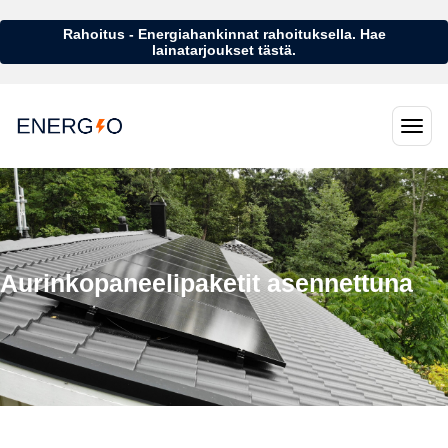
Rahoitus - Energiahankinnat rahoituksella. Hae
lainatarjoukset tästä.
Aurinkopaneelipaketit asennettuna