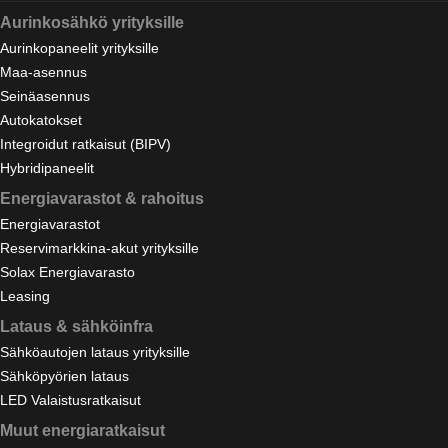
Aurinkosähkö yrityksille
Aurinkopaneelit yrityksille
Maa-asennus
Seinäasennus
Autokatokset
Integroidut ratkaisut (BIPV)
Hybridipaneelit
Energiavarastot & rahoitus
Energiavarastot
Reservimarkkina-akut yrityksille
Solax Energiavarasto
Leasing
Lataus & sähköinfra
Sähköautojen lataus yrityksille
Sähköpyörien lataus
LED Valaistusratkaisut
Muut energiaratkaisut