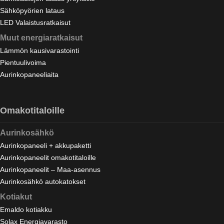
Sähköpyörien lataus
LED Valaistusratkaisut
Muut energiaratkaisut
Lämmön kausivarastointi
Pientuulivoima
Aurinkopaneeliaita
Omakotitaloille
Aurinkosähkö
Aurinkopaneeli + akkupaketti
Aurinkopaneelit omakotitaloille
Aurinkopaneelit – Maa-asennus
Aurinkosähkö autokatokset
Kotiakut
Emaldo kotiakku
Solax Energiavarasto