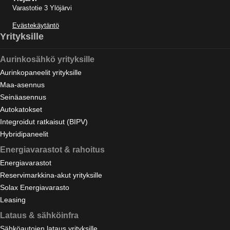
Varastotie 3 Ylöjärvi
Evästekäytäntö
Yrityksille
Aurinkosähkö yrityksille
Aurinkopaneelit yrityksille
Maa-asennus
Seinäasennus
Autokatokset
Integroidut ratkaisut (BIPV)
Hybridipaneelit
Energiavarastot & rahoitus
Energiavarastot
Reservimarkkina-akut yrityksille
Solax Energiavarasto
Leasing
Lataus & sähköinfra
Sähköautojen lataus yrityksille