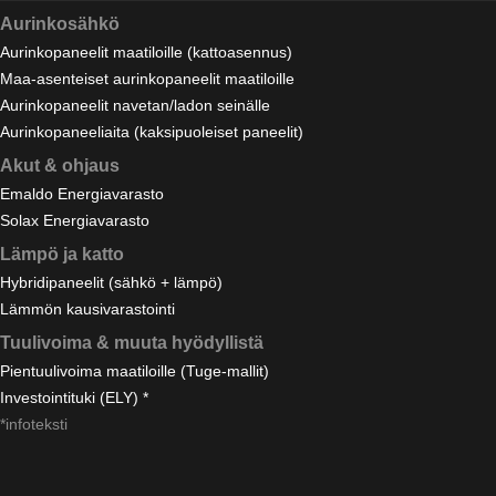
Aurinkosähkö
Aurinkopaneelit maatiloille (kattoasennus)
Maa-asenteiset aurinkopaneelit maatiloille
Aurinkopaneelit navetan/ladon seinälle
Aurinkopaneeliaita (kaksipuoleiset paneelit)
Akut & ohjaus
Emaldo Energiavarasto
Solax Energiavarasto
Lämpö ja katto
Hybridipaneelit (sähkö + lämpö)
Lämmön kausivarastointi
Tuulivoima & muuta hyödyllistä
Pientuulivoima maatiloille (Tuge-mallit)
Investointituki (ELY) *
*infoteksti