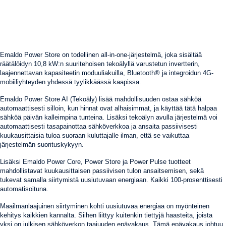
Emaldo Power Store on todellinen all-in-one-järjestelmä, joka sisältää
räätälöidyn 10,8 kW:n suuritehoisen tekoälyllä varustetun invertterin,
laajennettavan kapasiteetin moduuliakuilla, Bluetooth® ja integroidun 4G-
mobiiliyhteyden yhdessä tyylikkäässä kaapissa.
Emaldo Power Store AI (Tekoäly) lisää mahdollisuuden ostaa sähköä
automaattisesti silloin, kun hinnat ovat alhaisimmat, ja käyttää tätä halpaa
sähköä päivän kalleimpina tunteina. Lisäksi tekoälyn avulla järjestelmä voi
automaattisesti tasapainottaa sähköverkkoa ja ansaita passiivisesti
kuukausittaisia tuloa suoraan kuluttajalle ilman, että se vaikuttaa
järjestelmän suorituskykyyn.
Lisäksi Emaldo Power Core, Power Store ja Power Pulse tuotteet
mahdollistavat kuukausittaisen passiivisen tulon ansaitsemisen, sekä
tukevat samalla siirtymistä uusiutuvaan energiaan. Kaikki 100-prosenttisesti
automatisoituna.
Maailmanlaajuinen siirtyminen kohti uusiutuvaa energiaa on myönteinen
kehitys kaikkien kannalta. Siihen liittyy kuitenkin tiettyjä haasteita, joista
yksi on julkisen sähköverkon taajuuden epävakaus. Tämä epävakaus johtuu