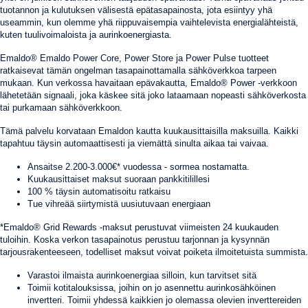
tuotannon ja kulutuksen välisestä epätasapainosta, jota esiintyy yhä
useammin, kun olemme yhä riippuvaisempia vaihtelevista energialähteistä,
kuten tuulivoimaloista ja aurinkoenergiasta.
Emaldo® Emaldo Power Core, Power Store ja Power Pulse tuotteet
ratkaisevat tämän ongelman tasapainottamalla sähköverkkoa tarpeen
mukaan. Kun verkossa havaitaan epävakautta, Emaldo® Power -verkkoon
lähetetään signaali, joka käskee sitä joko lataamaan nopeasti sähköverkosta
tai purkamaan sähköverkkoon.
Tämä palvelu korvataan Emaldon kautta kuukausittaisilla maksuilla. Kaikki
tapahtuu täysin automaattisesti ja viemättä sinulta aikaa tai vaivaa.
Ansaitse 2.200-3.000€* vuodessa - sormea nostamatta.
Kuukausittaiset maksut suoraan pankkitilillesi
100 % täysin automatisoitu ratkaisu
Tue vihreää siirtymistä uusiutuvaan energiaan
*Emaldo® Grid Rewards -maksut perustuvat viimeisten 24 kuukauden
tuloihin. Koska verkon tasapainotus perustuu tarjonnan ja kysynnän
tarjousrakenteeseen, todelliset maksut voivat poiketa ilmoitetuista summista.
Varastoi ilmaista aurinkoenergiaa silloin, kun tarvitset sitä
Toimii kotitalouksissa, joihin on jo asennettu aurinkosähköinen
invertteri. Toimii yhdessä kaikkien jo olemassa olevien inverttereiden