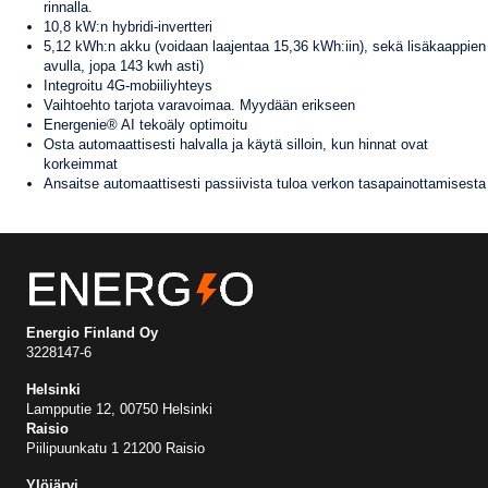
rinnalla.
10,8 kW:n hybridi-invertteri
5,12 kWh:n akku (voidaan laajentaa 15,36 kWh:iin), sekä lisäkaappien
avulla, jopa 143 kwh asti)
Integroitu 4G-mobiiliyhteys
Vaihtoehto tarjota varavoimaa. Myydään erikseen
Energenie® AI tekoäly optimoitu
Osta automaattisesti halvalla ja käytä silloin, kun hinnat ovat
korkeimmat
Ansaitse automaattisesti passiivista tuloa verkon tasapainottamisesta
Energio Finland Oy
3228147-6
Helsinki
Lampputie 12, 00750 Helsinki
Raisio
Piilipuunkatu 1 21200 Raisio
Ylöjärvi