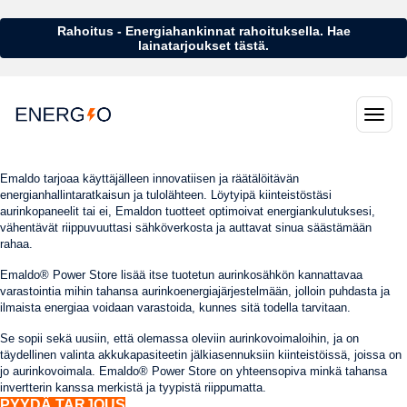
Rahoitus - Energiahankinnat rahoituksella. Hae
lainatarjoukset tästä.
Emaldo tarjoaa käyttäjälleen innovatiisen ja räätälöitävän
energianhallintaratkaisun ja tulolähteen. Löytyipä kiinteistöstäsi
aurinkopaneelit tai ei, Emaldon tuotteet optimoivat energiankulutuksesi,
vähentävät riippuvuuttasi sähköverkosta ja auttavat sinua säästämään
rahaa.
Emaldo® Power Store lisää itse tuotetun aurinkosähkön kannattavaa
varastointia mihin tahansa aurinkoenergiajärjestelmään, jolloin puhdasta ja
ilmaista energiaa voidaan varastoida, kunnes sitä todella tarvitaan.
Se sopii sekä uusiin, että olemassa oleviin aurinkovoimaloihin, ja on
täydellinen valinta akkukapasiteetin jälkiasennuksiin kiinteistöissä, joissa on
jo aurinkovoimala. Emaldo® Power Store on yhteensopiva minkä tahansa
invertterin kanssa merkistä ja tyypistä riippumatta.
PYYDÄ TARJOUS