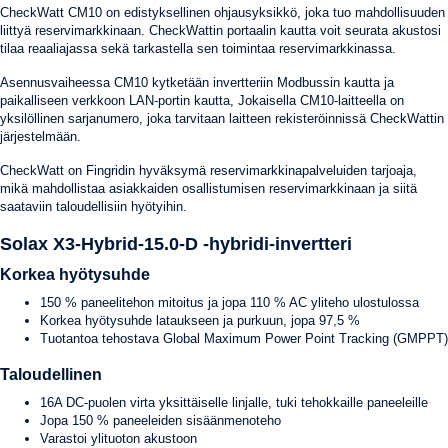
CheckWatt CM10 on edistyksellinen ohjausyksikkö, joka tuo mahdollisuuden
liittyä reservimarkkinaan. CheckWattin portaalin kautta voit seurata akustosi
tilaa reaaliajassa sekä tarkastella sen toimintaa reservimarkkinassa.
Asennusvaiheessa CM10 kytketään invertteriin Modbussin kautta ja
paikalliseen verkkoon LAN-portin kautta, Jokaisella CM10-laitteella on
yksilöllinen sarjanumero, joka tarvitaan laitteen rekisteröinnissä CheckWattin
järjestelmään.
CheckWatt on Fingridin hyväksymä reservimarkkinapalveluiden tarjoaja,
mikä mahdollistaa asiakkaiden osallistumisen reservimarkkinaan ja siitä
saataviin taloudellisiin hyötyihin.
Solax X3-Hybrid-15.0-D -hybridi-invertteri
Korkea hyötysuhde
150 % paneelitehon mitoitus ja jopa 110 % AC yliteho ulostulossa
Korkea hyötysuhde lataukseen ja purkuun, jopa 97,5 %
Tuotantoa tehostava Global Maximum Power Point Tracking (GMPPT)
Taloudellinen
16A DC-puolen virta yksittäiselle linjalle, tuki tehokkaille paneeleille
Jopa 150 % paneeleiden sisäänmenoteho
Varastoi ylituoton akustoon