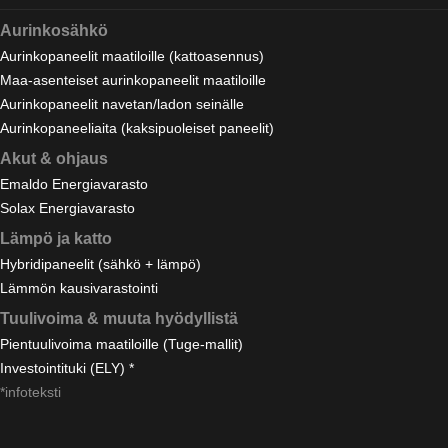
Aurinkosähkö
Aurinkopaneelit maatiloille (kattoasennus)
Maa-asenteiset aurinkopaneelit maatiloille
Aurinkopaneelit navetan/ladon seinälle
Aurinkopaneeliaita (kaksipuoleiset paneelit)
Akut & ohjaus
Emaldo Energiavarasto
Solax Energiavarasto
Lämpö ja katto
Hybridipaneelit (sähkö + lämpö)
Lämmön kausivarastointi
Tuulivoima & muuta hyödyllistä
Pientuulivoima maatiloille (Tuge-mallit)
Investointituki (ELY) *
*infoteksti