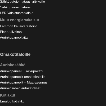
Sähköautojen lataus yrityksille
Sähköpyörien lataus
LED Valaistusratkaisut
Muut energiaratkaisut
Lämmön kausivarastointi
Pientuulivoima
Aurinkopaneeliaita
Omakotitaloille
Aurinkosähkö
Aurinkopaneeli + akkupaketti
Aurinkopaneelit omakotitaloille
Aurinkopaneelit – Maa-asennus
Aurinkosähkö autokatokset
Kotiakut
Emaldo kotiakku