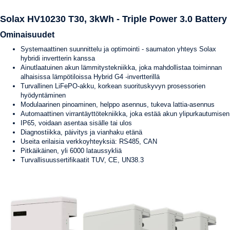
Solax HV10230 T30, 3kWh - Triple Power 3.0 Battery
Ominaisuudet
Systemaattinen suunnittelu ja optimointi - saumaton yhteys Solax
hybridi invertterin kanssa
Ainutlaatuinen akun lämmitystekniikka, joka mahdollistaa toiminnan
alhaisissa lämpötiloissa Hybrid G4 -invertterillä
Turvallinen LiFePO-akku, korkean suorituskyvyn prosessorien
hyödyntäminen
Modulaarinen pinoaminen, helppo asennus, tukeva lattia-asennus
Automaattinen virrantäyttötekniikka, joka estää akun ylipurkautumisen
IP65, voidaan asentaa sisälle tai ulos
Diagnostiikka, päivitys ja vianhaku etänä
Useita erilaisia verkkoyhteyksiä: RS485, CAN
Pitkäikäinen, yli 6000 lataussykliä
Turvallisuussertifikaatit TUV, CE, UN38.3