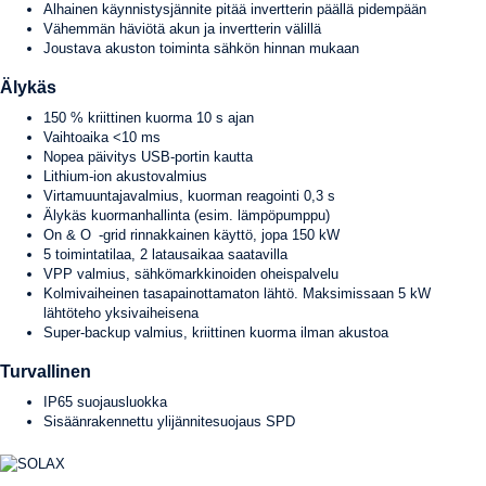
Alhainen käynnistysjännite pitää invertterin päällä pidempään
Vähemmän häviötä akun ja invertterin välillä
Joustava akuston toiminta sähkön hinnan mukaan
Älykäs
150 % kriittinen kuorma 10 s ajan
Vaihtoaika <10 ms
Nopea päivitys USB-portin kautta
Lithium-ion akustovalmius
Virtamuuntajavalmius, kuorman reagointi 0,3 s
Älykäs kuormanhallinta (esim. lämpöpumppu)
On & O -grid rinnakkainen käyttö, jopa 150 kW
5 toimintatilaa, 2 latausaikaa saatavilla
VPP valmius, sähkömarkkinoiden oheispalvelu
Kolmivaiheinen tasapainottamaton lähtö. Maksimissaan 5 kW
lähtöteho yksivaiheisena
Super-backup valmius, kriittinen kuorma ilman akustoa
Turvallinen
IP65 suojausluokka
Sisäänrakennettu ylijännitesuojaus SPD