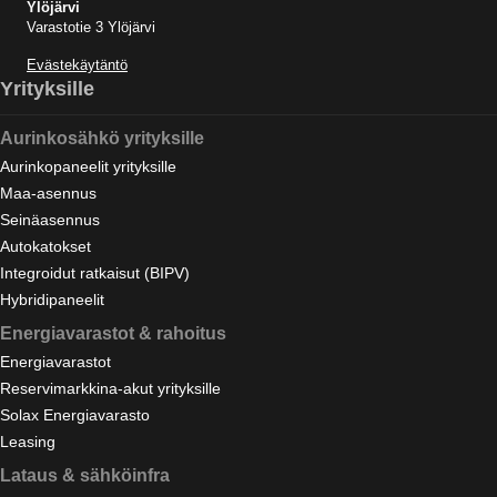
Ylöjärvi
Varastotie 3 Ylöjärvi
Evästekäytäntö
Yrityksille
Aurinkosähkö yrityksille
Aurinkopaneelit yrityksille
Maa-asennus
Seinäasennus
Autokatokset
Integroidut ratkaisut (BIPV)
Hybridipaneelit
Energiavarastot & rahoitus
Energiavarastot
Reservimarkkina-akut yrityksille
Solax Energiavarasto
Leasing
Lataus & sähköinfra