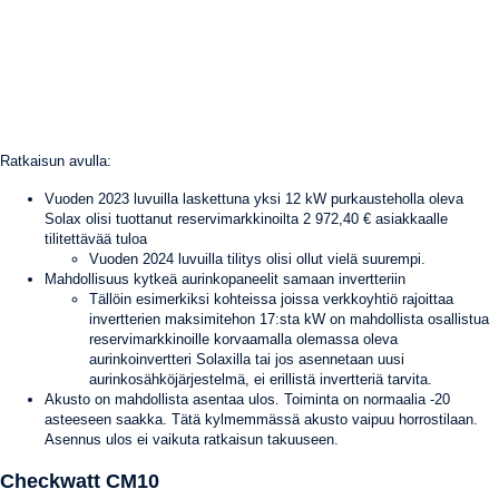
Ratkaisun avulla:
Vuoden 2023 luvuilla laskettuna yksi 12 kW purkausteholla oleva
Solax olisi tuottanut reservimarkkinoilta 2 972,40 € asiakkaalle
tilitettävää tuloa
Vuoden 2024 luvuilla tilitys olisi ollut vielä suurempi.
Mahdollisuus kytkeä aurinkopaneelit samaan invertteriin
Tällöin esimerkiksi kohteissa joissa verkkoyhtiö rajoittaa
invertterien maksimitehon 17:sta kW on mahdollista osallistua
reservimarkkinoille korvaamalla olemassa oleva
aurinkoinvertteri Solaxilla tai jos asennetaan uusi
aurinkosähköjärjestelmä, ei erillistä invertteriä tarvita.
Akusto on mahdollista asentaa ulos. Toiminta on normaalia -20
asteeseen saakka. Tätä kylmemmässä akusto vaipuu horrostilaan.
Asennus ulos ei vaikuta ratkaisun takuuseen.
Checkwatt CM10