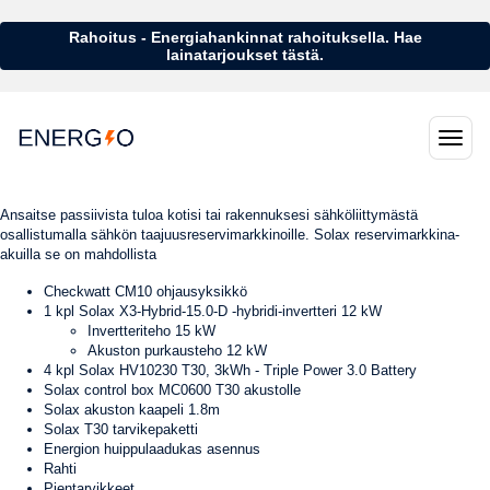
Rahoitus - Energiahankinnat rahoituksella. Hae
lainatarjoukset tästä.
Ansaitse passiivista tuloa kotisi tai rakennuksesi sähköliittymästä
osallistumalla sähkön taajuusreservimarkkinoille. Solax reservimarkkina-
akuilla se on mahdollista
Checkwatt CM10 ohjausyksikkö
1 kpl Solax X3-Hybrid-15.0-D -hybridi-invertteri 12 kW
Invertteriteho 15 kW
Akuston purkausteho 12 kW
4 kpl Solax HV10230 T30, 3kWh - Triple Power 3.0 Battery
Solax control box MC0600 T30 akustolle
Solax akuston kaapeli 1.8m
Solax T30 tarvikepaketti
Energion huippulaadukas asennus
Rahti
Pientarvikkeet