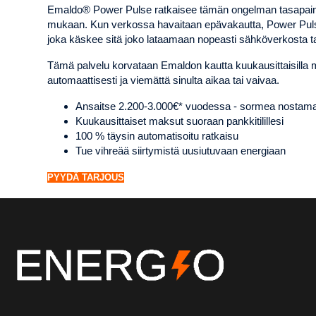
Emaldo® Power Pulse ratkaisee tämän ongelman tasapain
mukaan. Kun verkossa havaitaan epävakautta, Power Pulse
joka käskee sitä joko lataamaan nopeasti sähköverkosta
Tämä palvelu korvataan Emaldon kautta kuukausittaisilla m
automaattisesti ja viemättä sinulta aikaa tai vaivaa.
Ansaitse 2.200-3.000€* vuodessa - sormea nostama
Kuukausittaiset maksut suoraan pankkitilillesi
100 % täysin automatisoitu ratkaisu
Tue vihreää siirtymistä uusiutuvaan energiaan
PYYDÄ TARJOUS