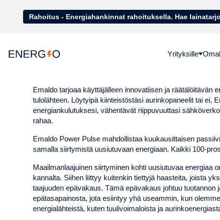
Rahoitus - Energiahankinnat rahoituk
Yrityksille
Omako
Emaldo tarjoaa käyttäjälleen innovatiisen ja räätälöitävän e
tulolähteen. Löytyipä kiinteistöstäsi aurinkopaneelit tai ei,
energiankulutuksesi, vähentävät riippuvuuttasi sähköverk
rahaa.
Emaldo Power Pulse mahdollistaa kuukausittaisen passiivi
samalla siirtymistä uusiutuvaan energiaan. Kaikki 100-pros
Maailmanlaajuinen siirtyminen kohti uusiutuvaa energiaa 
kannalta. Siihen liittyy kuitenkin tiettyjä haasteita, joista 
taajuuden epävakaus. Tämä epävakaus johtuu tuotannon ja
epätasapainosta, jota esiintyy yhä useammin, kun olemme 
energialähteistä, kuten tuulivoimaloista ja aurinkoenergiast