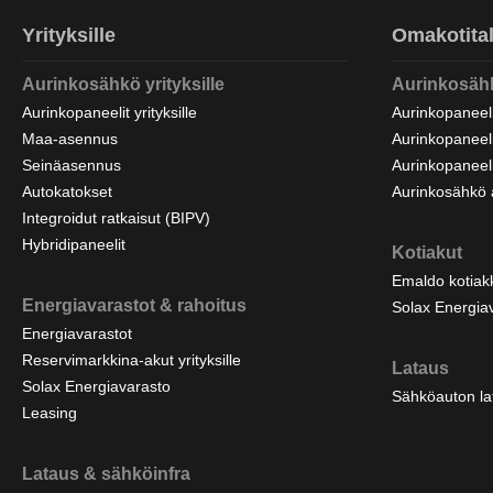
Yrityksille
Omakotital
Aurinkosähkö yrityksille
Aurinkosäh
Aurinkopaneelit yrityksille
Aurinkopaneeli
Maa-asennus
Aurinkopaneeli
Seinäasennus
Aurinkopaneel
Autokatokset
Aurinkosähkö 
Integroidut ratkaisut (BIPV)
Hybridipaneelit
Kotiakut
Emaldo kotiak
Energiavarastot & rahoitus
Solax Energia
Energiavarastot
Reservimarkkina-akut yrityksille
Lataus
Solax Energiavarasto
Sähköauton la
Leasing
Lataus & sähköinfra