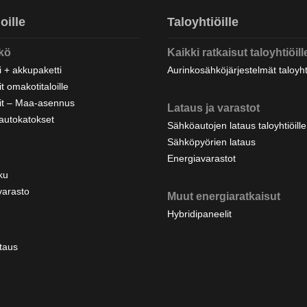
oille
Taloyhtiöille
kö
Kaikki ratkaisut taloyhtiöill
 + akkupaketti
Aurinkosähköjärjestelmät taloyhti
t omakotitaloille
it – Maa-asennus
Lataus ja varastot
autokatokset
Sähköautojen lataus taloyhtiöille j
Sähköpyörien lataus
Energiavarastot
ku
varasto
Muut energiaratkaisut
Hybridipaneelit
taus