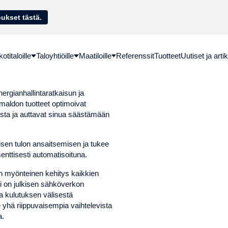
sella. Hae lainatarjoukset tästä.
titaloille
Taloyhtiöille
Maatiloille
Referenssit
Tuotteet
Uutiset ja artik
nergianhallintaratkaisun ja
 Emaldon tuotteet optimoivat
osta ja auttavat sinua säästämään
sen tulon ansaitsemisen ja tukee
enttisesti automatisoituna.
on myönteinen kehitys kaikkien
yksi on julkisen sähköverkon
 kulutuksen välisestä
yhä riippuvaisempia vaihtelevista
a.