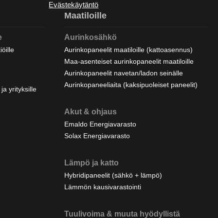
Evästekäytäntö
Maatiloille
e
Aurinkosähkö
öille
Aurinkopaneelit maatiloille (kattoasennus)
Maa-asenteiset aurinkopaneelit maatiloille
Aurinkopaneelit navetan/ladon seinälle
Aurinkopaneeliaita (kaksipuoleiset paneelit)
a yrityksille
Akut & ohjaus
Emaldo Energiavarasto
Solax Energiavarasto
Lämpö ja katto
Hybridipaneelit (sähkö + lämpö)
Lämmön kausivarastointi
Tuulivoima & muuta hyödyllistä