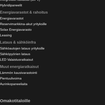
Hybridipaneelit
Energiavarastot & rahoitus
Energiavarastot
Reservimarkkina-akut yrityksille
Solax Energiavarasto
Leasing
Lataus & sähköinfra
Sähköautojen lataus yrityksille
Sähköpyörien lataus
LED Valaistusratkaisut
Muut energiaratkaisut
Lämmön kausivarastointi
Pientuulivoima
Aurinkopaneeliaita
Omakotitaloille