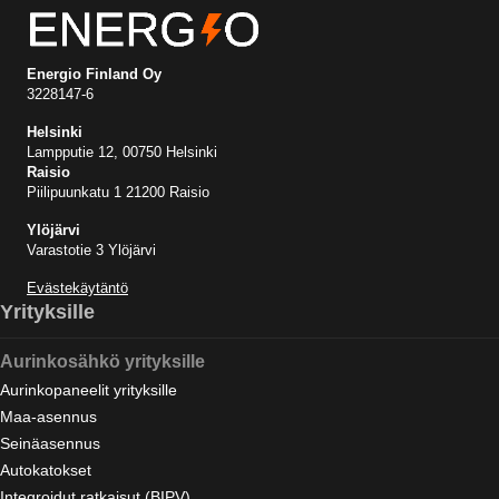
Energio Finland Oy
3228147-6
Helsinki
Lampputie 12, 00750 Helsinki
Raisio
Piilipuunkatu 1 21200 Raisio
Ylöjärvi
Varastotie 3 Ylöjärvi
Evästekäytäntö
Yrityksille
Aurinkosähkö yrityksille
Aurinkopaneelit yrityksille
Maa-asennus
Seinäasennus
Autokatokset
Integroidut ratkaisut (BIPV)