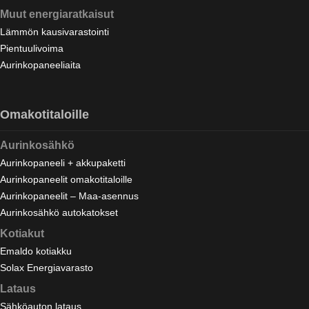
Muut energiaratkaisut
Lämmön kausivarastointi
Pientuulivoima
Aurinkopaneeliaita
Omakotitaloille
Aurinkosähkö
Aurinkopaneeli + akkupaketti
Aurinkopaneelit omakotitaloille
Aurinkopaneelit – Maa-asennus
Aurinkosähkö autokatokset
Kotiakut
Emaldo kotiakku
Solax Energiavarasto
Lataus
Sähköauton lataus