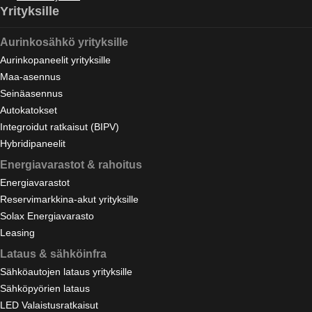
Yrityksille
Aurinkosähkö yrityksille
Aurinkopaneelit yrityksille
Maa-asennus
Seinäasennus
Autokatokset
Integroidut ratkaisut (BIPV)
Hybridipaneelit
Energiavarastot & rahoitus
Energiavarastot
Reservimarkkina-akut yrityksille
Solax Energiavarasto
Leasing
Lataus & sähköinfra
Sähköautojen lataus yrityksille
Sähköpyörien lataus
LED Valaistusratkaisut