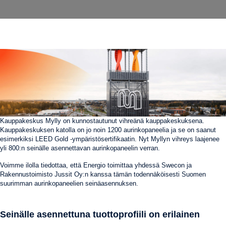
Kauppakeskus Mylly on kunnostautunut vihreänä kauppakeskuksena.
Kauppakeskuksen katolla on jo noin 1200 aurinkopaneelia ja se on saanut
esimerkiksi LEED Gold -ympäristösertifikaatin. Nyt Myllyn vihreys laajenee
yli 800:n seinälle asennettavan aurinkopaneelin verran.
Voimme ilolla tiedottaa, että Energio toimittaa yhdessä Swecon ja
Rakennustoimisto Jussit Oy:n kanssa tämän todennäköisesti Suomen
suurimman aurinkopaneelien seinäasennuksen.
Seinälle asennettuna tuottoprofiili on erilainen