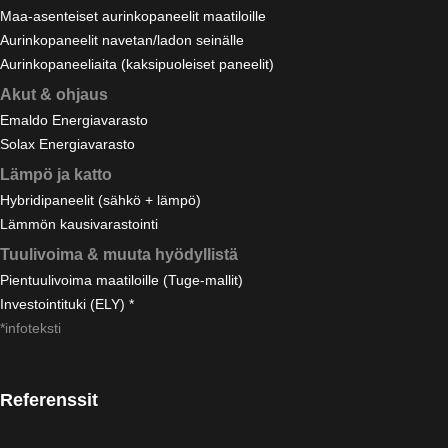
Maa-asenteiset aurinkopaneelit maatiloille
Aurinkopaneelit navetan/ladon seinälle
Aurinkopaneeliaita (kaksipuoleiset paneelit)
Akut & ohjaus
Emaldo Energiavarasto
Solax Energiavarasto
Lämpö ja katto
Hybridipaneelit (sähkö + lämpö)
Lämmön kausivarastointi
Tuulivoima & muuta hyödyllistä
Pientuulivoima maatiloille (Tuge-mallit)
Investointituki (ELY) *
*infoteksti
Referenssit