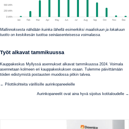
Mallinnoksesta nähdään kuinka lähellä esimerkiksi maaliskuun ja lokakuun
tuotto on keskikesän tuottoa seinäasenteisessa voimalassa.
Työt alkavat tammikuussa
Kauppakeskus Myllyssä asennukset alkavat tammikuussa 2024. Voimala
asennetaan kolmeen eri kauppakeskuksen osaan. Tulemme päivittämään
töiden edistymistä postausten muodossa pitkin talvea.
Posts
← Pilottikohteita värillisille aurinkopaneeleille
navigation
Aurinkopaneelit ovat aina hyvä sijoitus kotitaloudelle →