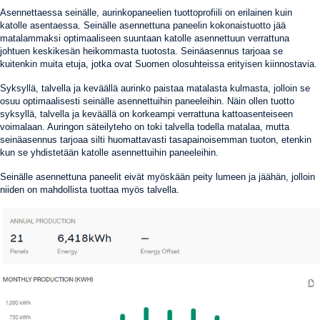
Asennettaessa seinälle, aurinkopaneelien tuottoprofiili on erilainen kuin
katolle asentaessa. Seinälle asennettuna paneelin kokonaistuotto jää
matalammaksi optimaaliseen suuntaan katolle asennettuun verrattuna
johtuen keskikesän heikommasta tuotosta. Seinäasennus tarjoaa se
kuitenkin muita etuja, jotka ovat Suomen olosuhteissa erityisen kiinnostavia.
Syksyllä, talvella ja keväällä aurinko paistaa matalasta kulmasta, jolloin se
osuu optimaalisesti seinälle asennettuihin paneeleihin. Näin ollen tuotto
syksyllä, talvella ja keväällä on korkeampi verrattuna kattoasenteiseen
voimalaan. Auringon säteilyteho on toki talvella todella matalaa, mutta
seinäasennus tarjoaa silti huomattavasti tasapainoisemman tuoton, etenkin
kun se yhdistetään katolle asennettuihin paneeleihin.
Seinälle asennettuna paneelit eivät myöskään peity lumeen ja jäähän, jolloin
niiden on mahdollista tuottaa myös talvella.