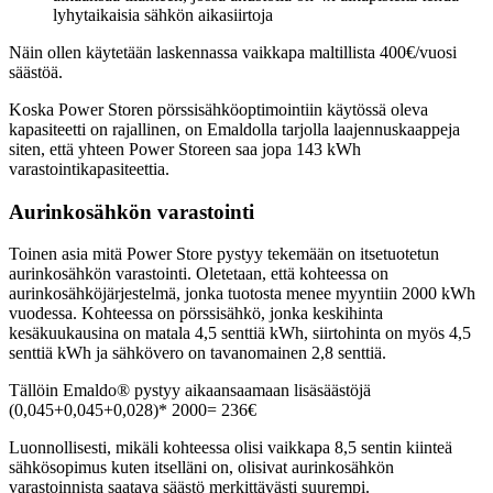
lyhytaikaisia sähkön aikasiirtoja
Näin ollen käytetään laskennassa vaikkapa maltillista 400€/vuosi
säästöä.
Koska Power Storen pörssisähköoptimointiin käytössä oleva
kapasiteetti on rajallinen, on Emaldolla tarjolla laajennuskaappeja
siten, että yhteen Power Storeen saa jopa 143 kWh
varastointikapasiteettia.
Aurinkosähkön varastointi
Toinen asia mitä Power Store pystyy tekemään on itsetuotetun
aurinkosähkön varastointi. Oletetaan, että kohteessa on
aurinkosähköjärjestelmä, jonka tuotosta menee myyntiin 2000 kWh
vuodessa. Kohteessa on pörssisähkö, jonka keskihinta
kesäkuukausina on matala 4,5 senttiä kWh, siirtohinta on myös 4,5
senttiä kWh ja sähkövero on tavanomainen 2,8 senttiä.
Tällöin Emaldo® pystyy aikaansaamaan lisäsäästöjä
(0,045+0,045+0,028)* 2000= 236€
Luonnollisesti, mikäli kohteessa olisi vaikkapa 8,5 sentin kiinteä
sähkösopimus kuten itselläni on, olisivat aurinkosähkön
varastoinnista saatava säästö merkittävästi suurempi.