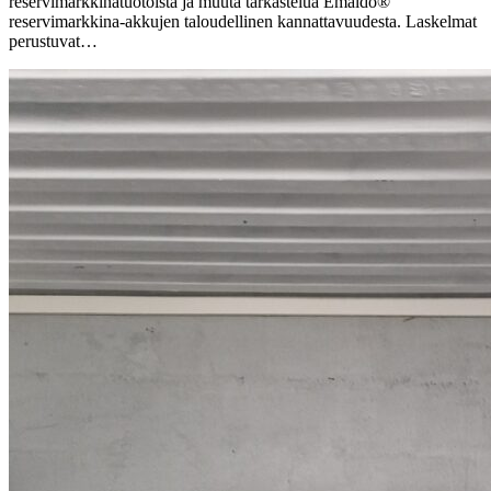
reservimarkkinatuotoista ja muuta tarkastelua Emaldo®
reservimarkkina-akkujen taloudellinen kannattavuudesta. Laskelmat
perustuvat…