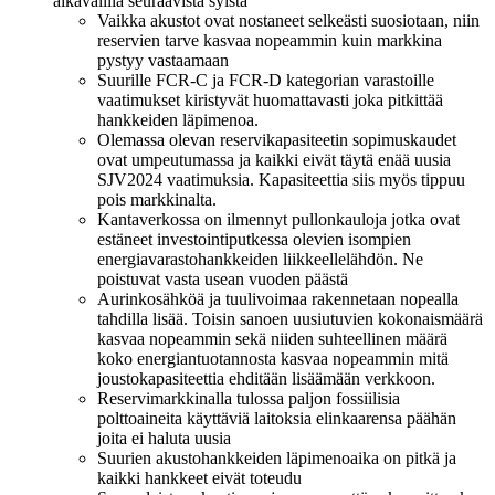
aikavälillä seuraavista syistä
Vaikka akustot ovat nostaneet selkeästi suosiotaan, niin
reservien tarve kasvaa nopeammin kuin markkina
pystyy vastaamaan
Suurille FCR-C ja FCR-D kategorian varastoille
vaatimukset kiristyvät huomattavasti joka pitkittää
hankkeiden läpimenoa.
Olemassa olevan reservikapasiteetin sopimuskaudet
ovat umpeutumassa ja kaikki eivät täytä enää uusia
SJV2024 vaatimuksia. Kapasiteettia siis myös tippuu
pois markkinalta.
Kantaverkossa on ilmennyt pullonkauloja jotka ovat
estäneet investointiputkessa olevien isompien
energiavarastohankkeiden liikkeellelähdön. Ne
poistuvat vasta usean vuoden päästä
Aurinkosähköä ja tuulivoimaa rakennetaan nopealla
tahdilla lisää. Toisin sanoen uusiutuvien kokonaismäärä
kasvaa nopeammin sekä niiden suhteellinen määrä
koko energiantuotannosta kasvaa nopeammin mitä
joustokapasiteettia ehditään lisäämään verkkoon.
Reservimarkkinalla tulossa paljon fossiilisia
polttoaineita käyttäviä laitoksia elinkaarensa päähän
joita ei haluta uusia
Suurien akustohankkeiden läpimenoaika on pitkä ja
kaikki hankkeet eivät toteudu