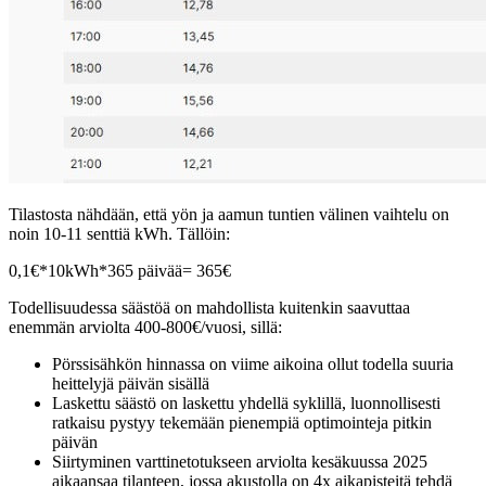
Tilastosta nähdään, että yön ja aamun tuntien välinen vaihtelu on
noin 10-11 senttiä kWh. Tällöin:
0,1€*10kWh*365 päivää= 365€
Todellisuudessa säästöä on mahdollista kuitenkin saavuttaa
enemmän arviolta 400-800€/vuosi, sillä:
Pörssisähkön hinnassa on viime aikoina ollut todella suuria
heittelyjä päivän sisällä
Laskettu säästö on laskettu yhdellä syklillä, luonnollisesti
ratkaisu pystyy tekemään pienempiä optimointeja pitkin
päivän
Siirtyminen varttinetotukseen arviolta kesäkuussa 2025
aikaansaa tilanteen, jossa akustolla on 4x aikapisteitä tehdä