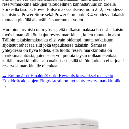
reservimarkkina-akkujen taloudellinen kannattavuus on todella
korkealla tasolla. Power Pulse maksaa itsensä noin 2- 2,5 vuodessa
takaisin ja Power Store sekä Power Core noin 3-4 vuodessa takaisin
tuottaen pitkällä aikavälillä suuremmat voitot.
Huomion arvoista on myös se, että ratkaisu maksaa itsensä takaisin
myös ilman sähkön taajuureservimarkkinaa, kuten muutekin akut.
Tällöin takaisinmakuaika olisi vain pidempi, mutta ratkaisuun
sijoitetut rahat saa silti joka tapauksessa takaisin. Samassa
yhteydessä on hyvä todeta, että tuotto reservimarkkinoilla on
markkinalähtöistä, joten se ei voi pudota täysin nollaan etenkään
kaikilla markkinoilla samanaikaisesti, sillä tällöin kukaan ei tarjoaisi
reservejä markkinalle ollenkaan.
Posts
← Enimmäiset Emaldo® Grid Rewards korvaukset maksettu
Emaldo® akustojen Fingrid-testit on nyt tehty reservimarkkinoille
navigation
→