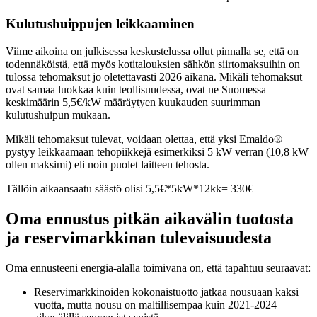
Kulutushuippujen leikkaaminen
Viime aikoina on julkisessa keskustelussa ollut pinnalla se, että on
todennäköistä, että myös kotitalouksien sähkön siirtomaksuihin on
tulossa tehomaksut jo oletettavasti 2026 aikana. Mikäli tehomaksut
ovat samaa luokkaa kuin teollisuudessa, ovat ne Suomessa
keskimäärin 5,5€/kW määräytyen kuukauden suurimman
kulutushuipun mukaan.
Mikäli tehomaksut tulevat, voidaan olettaa, että yksi Emaldo®
pystyy leikkaamaan tehopiikkejä esimerkiksi 5 kW verran (10,8 kW
ollen maksimi) eli noin puolet laitteen tehosta.
Tällöin aikaansaatu säästö olisi 5,5€*5kW*12kk= 330€
Oma ennustus pitkän aikavälin tuotosta
ja reservimarkkinan tulevaisuudesta
Oma ennusteeni energia-alalla toimivana on, että tapahtuu seuraavat:
Reservimarkkinoiden kokonaistuotto jatkaa nousuaan kaksi
vuotta, mutta nousu on maltillisempaa kuin 2021-2024