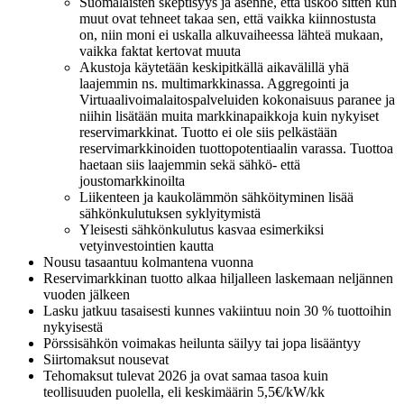
Suomalaisten skeptisyys ja asenne, että uskoo sitten kun
muut ovat tehneet takaa sen, että vaikka kiinnostusta
on, niin moni ei uskalla alkuvaiheessa lähteä mukaan,
vaikka faktat kertovat muuta
Akustoja käytetään keskipitkällä aikavälillä yhä
laajemmin ns. multimarkkinassa. Aggregointi ja
Virtuaalivoimalaitospalveluiden kokonaisuus paranee ja
niihin lisätään muita markkinapaikkoja kuin nykyiset
reservimarkkinat. Tuotto ei ole siis pelkästään
reservimarkkinoiden tuottopotentiaalin varassa. Tuottoa
haetaan siis laajemmin sekä sähkö- että
joustomarkkinoilta
Liikenteen ja kaukolämmön sähköityminen lisää
sähkönkulutuksen syklyitymistä
Yleisesti sähkönkulutus kasvaa esimerkiksi
vetyinvestointien kautta
Nousu tasaantuu kolmantena vuonna
Reservimarkkinan tuotto alkaa hiljalleen laskemaan neljännen
vuoden jälkeen
Lasku jatkuu tasaisesti kunnes vakiintuu noin 30 % tuottoihin
nykyisestä
Pörssisähkön voimakas heilunta säilyy tai jopa lisääntyy
Siirtomaksut nousevat
Tehomaksut tulevat 2026 ja ovat samaa tasoa kuin
teollisuuden puolella, eli keskimäärin 5,5€/kW/kk