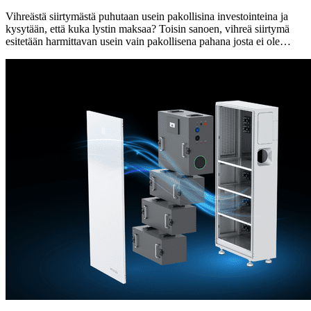
Vihreästä siirtymästä puhutaan usein pakollisina investointeina ja
kysytään, että kuka lystin maksaa? Toisin sanoen, vihreä siirtymä
esitetään harmittavan usein vain pakollisena pahana josta ei ole…