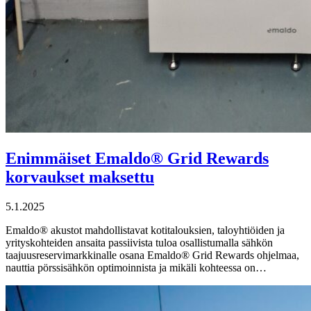
Enimmäiset Emaldo® Grid Rewards
korvaukset maksettu
5.1.2025
Emaldo® akustot mahdollistavat kotitalouksien, taloyhtiöiden ja
yrityskohteiden ansaita passiivista tuloa osallistumalla sähkön
taajuusreservimarkkinalle osana Emaldo® Grid Rewards ohjelmaa,
nauttia pörssisähkön optimoinnista ja mikäli kohteessa on…