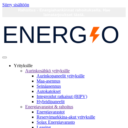
Siirry sisältöön
Rahoitus - Energiahankinnat rahoituksella. Hae
lainatarjoukset tästä.
Yrityksille
Aurinkosähkö yrityksille
Aurinkopaneelit yrityksille
Maa-asennus
Seinäasennus
Autokatokset
Integroidut ratkaisut (BIPV)
Hybridipaneelit
Energiavarastot & rahoitus
Energiavarastot
Reservimarkkina-akut yrityksille
Solax Energiavarasto
Leasing