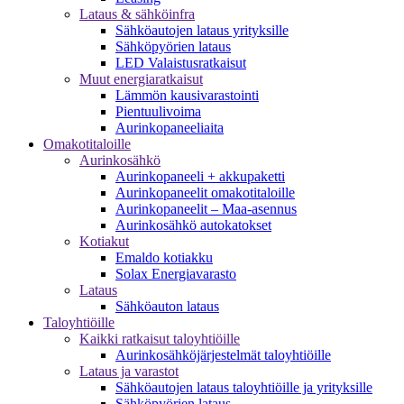
Lataus & sähköinfra
Sähköautojen lataus yrityksille
Sähköpyörien lataus
LED Valaistusratkaisut
Muut energiaratkaisut
Lämmön kausivarastointi
Pientuulivoima
Aurinkopaneeliaita
Omakotitaloille
Aurinkosähkö
Aurinkopaneeli + akkupaketti
Aurinkopaneelit omakotitaloille
Aurinkopaneelit – Maa-asennus
Aurinkosähkö autokatokset
Kotiakut
Emaldo kotiakku
Solax Energiavarasto
Lataus
Sähköauton lataus
Taloyhtiöille
Kaikki ratkaisut taloyhtiöille
Aurinkosähköjärjestelmät taloyhtiöille
Lataus ja varastot
Sähköautojen lataus taloyhtiöille ja yrityksille
Sähköpyörien lataus