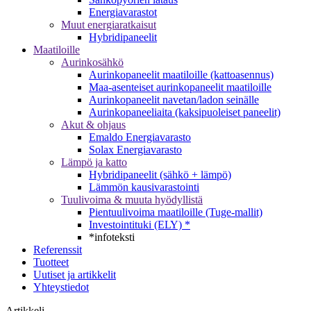
Energiavarastot
Muut energiaratkaisut
Hybridipaneelit
Maatiloille
Aurinkosähkö
Aurinkopaneelit maatiloille (kattoasennus)
Maa-asenteiset aurinkopaneelit maatiloille
Aurinkopaneelit navetan/ladon seinälle
Aurinkopaneeliaita (kaksipuoleiset paneelit)
Akut & ohjaus
Emaldo Energiavarasto
Solax Energiavarasto
Lämpö ja katto
Hybridipaneelit (sähkö + lämpö)
Lämmön kausivarastointi
Tuulivoima & muuta hyödyllistä
Pientuulivoima maatiloille (Tuge-mallit)
Investointituki (ELY) *
*infoteksti
Referenssit
Tuotteet
Uutiset ja artikkelit
Yhteystiedot
Artikkeli