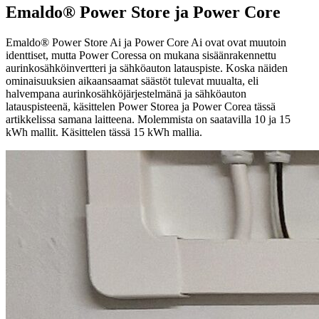
Emaldo® Power Store ja Power Core
Emaldo® Power Store Ai ja Power Core Ai ovat ovat muutoin
identtiset, mutta Power Coressa on mukana sisäänrakennettu
aurinkosähköinvertteri ja sähköauton latauspiste. Koska näiden
ominaisuuksien aikaansaamat säästöt tulevat muualta, eli
halvempana aurinkosähköjärjestelmänä ja sähköauton
latauspisteenä, käsittelen Power Storea ja Power Corea tässä
artikkelissa samana laitteena. Molemmista on saatavilla 10 ja 15
kWh mallit. Käsittelen tässä 15 kWh mallia.