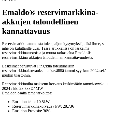
Emaldo® reservimarkkina-
akkujen taloudellinen
kannattavuus
Reservimarkkinatuotoista tulee paljon kysymyksiä, eikä ihme, sillä
aihe on kuluttajille uusi. Tässä artikkelissa on laskelma
reservimarkkinatuotoista ja muuta tarkastelua Emaldo®
reservimarkkina-akkujen taloudellinen kannattavuudesta.
Laskelmat perustuvat Fingridin toteutuneisiin
reservimarkkinakorvauksiin aikavälillä tammi-syyskuu 2024 sekä
muihin tilastoihin.
Reervimarkkinoilta maksettu korvaus keskimäärin tammi-syyskuu
2024 / kk: 28 733€ / MW
Emaldon osalta tämä tarkoittaa:
Emaldon teho: 10,8kW
Reservimarkkinakorvaus / kW: 28,73€
Emaldon Provisio: 30%