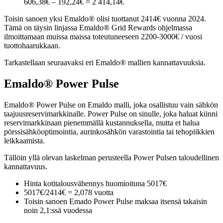
606,38€ – 192,24€ = 2 414,14€
Toisin sanoen yksi Emaldo® olisi tuottanut 2414€ vuonna 2024.
Tämä on täysin linjassa Emaldo® Grid Rewards ohjelmassa
ilmoittamaan muissa maissa toteutuneeseen 2200-3000€ / vuosi
tuottohaarukkaan.
Tarkastellaan seuraavaksi eri Emaldo® mallien kannattavuuksia.
Emaldo® Power Pulse
Emaldo® Power Pulse on Emaldo malli, joka osallistuu vain sähkön
taajuusreservimarkkinalle. Power Pulse on sinulle, joka haluat kiinni
reservimarkkinaan pienemmällä kustannuksella, mutta et halua
pörssisähköoptimointia, aurinkosähkön varastointia tai tehopiikkien
leikkaamista.
Tällöin yllä olevan laskelman perusteella Power Pulsen taloudellinen
kannattavuus.
Hinta kotitalousvähennys huomioituna 5017€
5017€/2414€ = 2,078 vuotta
Toisin sanoen Emado Power Pulse maksaa itsensä takaisin
noin 2,1:ssä vuodessa