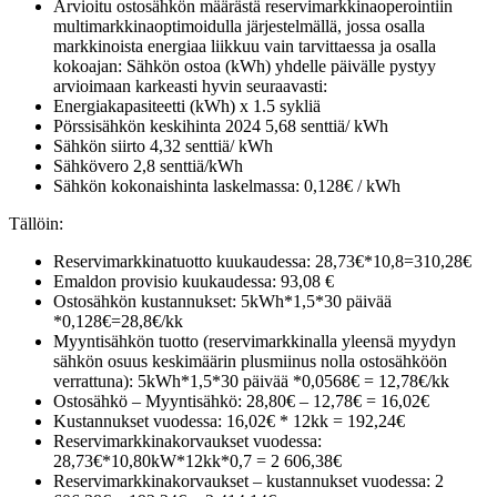
Arvioitu ostosähkön määrästä reservimarkkinaoperointiin
multimarkkinaoptimoidulla järjestelmällä, jossa osalla
markkinoista energiaa liikkuu vain tarvittaessa ja osalla
kokoajan: Sähkön ostoa (kWh) yhdelle päivälle pystyy
arvioimaan karkeasti hyvin seuraavasti:
Energiakapasiteetti (kWh) x 1.5 sykliä
Pörssisähkön keskihinta 2024 5,68 senttiä/ kWh
Sähkön siirto 4,32 senttiä/ kWh
Sähkövero 2,8 senttiä/kWh
Sähkön kokonaishinta laskelmassa: 0,128€ / kWh
Tällöin:
Reservimarkkinatuotto kuukaudessa: 28,73€*10,8=310,28€
Emaldon provisio kuukaudessa: 93,08 €
Ostosähkön kustannukset: 5kWh*1,5*30 päivää
*0,128€=28,8€/kk
Myyntisähkön tuotto (reservimarkkinalla yleensä myydyn
sähkön osuus keskimäärin plusmiinus nolla ostosähköön
verrattuna): 5kWh*1,5*30 päivää *0,0568€ = 12,78€/kk
Ostosähkö – Myyntisähkö: 28,80€ – 12,78€ = 16,02€
Kustannukset vuodessa: 16,02€ * 12kk = 192,24€
Reservimarkkinakorvaukset vuodessa:
28,73€*10,80kW*12kk*0,7 = 2 606,38€
Reservimarkkinakorvaukset – kustannukset vuodessa: 2