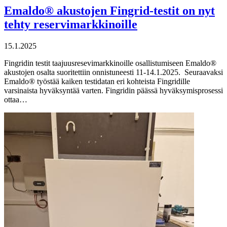
Emaldo® akustojen Fingrid-testit on nyt
tehty reservimarkkinoille
15.1.2025
Fingridin testit taajuusresevimarkkinoille osallistumiseen Emaldo®
akustojen osalta suoritettiin onnistuneesti 11-14.1.2025. Seuraavaksi
Emaldo® työstää kaiken testidatan eri kohteista Fingridille
varsinaista hyväksyntää varten. Fingridin päässä hyväksymisprosessi
ottaa…