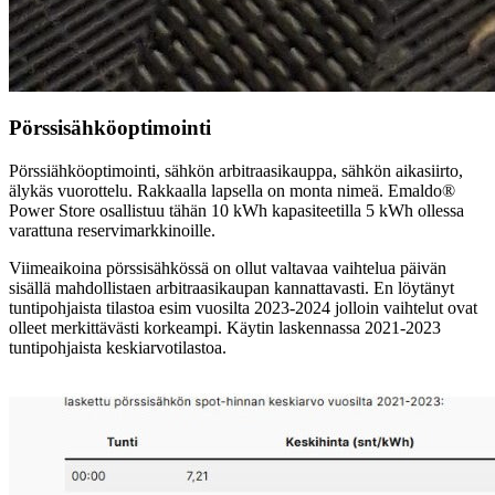
Pörssisähköoptimointi
Pörssiähköoptimointi, sähkön arbitraasikauppa, sähkön aikasiirto,
älykäs vuorottelu. Rakkaalla lapsella on monta nimeä. Emaldo®
Power Store osallistuu tähän 10 kWh kapasiteetilla 5 kWh ollessa
varattuna reservimarkkinoille.
Viimeaikoina pörssisähkössä on ollut valtavaa vaihtelua päivän
sisällä mahdollistaen arbitraasikaupan kannattavasti. En löytänyt
tuntipohjaista tilastoa esim vuosilta 2023-2024 jolloin vaihtelut ovat
olleet merkittävästi korkeampi. Käytin laskennassa 2021-2023
tuntipohjaista keskiarvotilastoa.