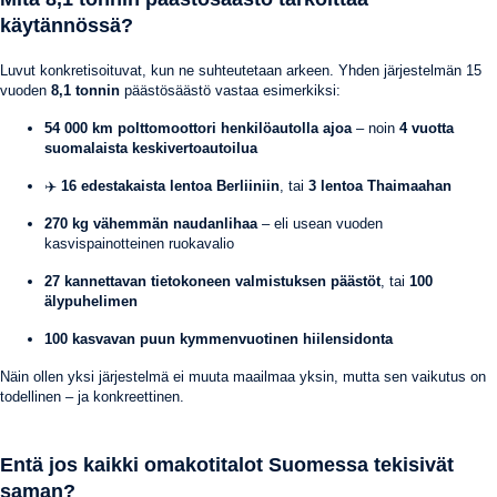
käytännössä?
Luvut konkretisoituvat, kun ne suhteutetaan arkeen. Yhden järjestelmän 15
vuoden
8,1 tonnin
päästösäästö vastaa esimerkiksi:
54 000 km polttomoottori henkilöautolla ajoa
– noin
4 vuotta
suomalaista keskivertoautoilua
✈️
16 edestakaista lentoa Berliiniin
, tai
3 lentoa Thaimaahan
270 kg vähemmän naudanlihaa
– eli usean vuoden
kasvispainotteinen ruokavalio
27 kannettavan tietokoneen valmistuksen päästöt
, tai
100
älypuhelimen
100 kasvavan puun kymmenvuotinen hiilensidonta
Näin ollen yksi järjestelmä ei muuta maailmaa yksin, mutta sen vaikutus on
todellinen – ja konkreettinen.
Entä jos kaikki omakotitalot Suomessa tekisivät
saman?