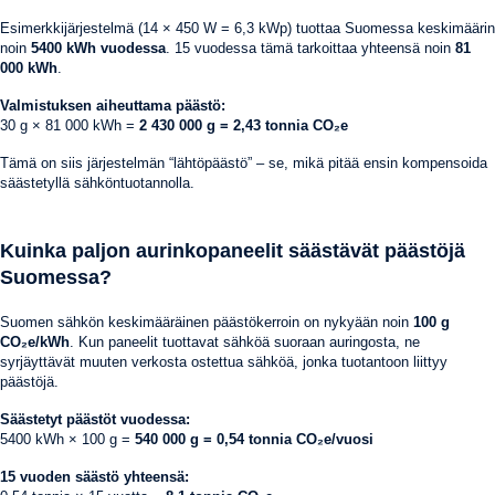
Esimerkkijärjestelmä (14 × 450 W = 6,3 kWp) tuottaa Suomessa keskimäärin
noin
5400 kWh vuodessa
. 15 vuodessa tämä tarkoittaa yhteensä noin
81
000 kWh
.
Valmistuksen aiheuttama päästö:
30 g × 81 000 kWh =
2 430 000 g = 2,43 tonnia CO₂e
Tämä on siis järjestelmän “lähtöpäästö” – se, mikä pitää ensin kompensoida
säästetyllä sähköntuotannolla.
Kuinka paljon aurinkopaneelit säästävät päästöjä
Suomessa?
Suomen sähkön keskimääräinen päästökerroin on nykyään noin
100 g
CO₂e/kWh
. Kun paneelit tuottavat sähköä suoraan auringosta, ne
syrjäyttävät muuten verkosta ostettua sähköä, jonka tuotantoon liittyy
päästöjä.
Säästetyt päästöt vuodessa:
5400 kWh × 100 g =
540 000 g = 0,54 tonnia CO₂e/vuosi
15 vuoden säästö yhteensä: