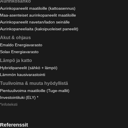
Aurinkosähkö
Aurinkopaneelit maatiloille (kattoasennus)
Maa-asenteiset aurinkopaneelit maatiloille
Aurinkopaneelit navetan/ladon seinälle
Aurinkopaneeliaita (kaksipuoleiset paneelit)
Akut & ohjaus
Emaldo Energiavarasto
Solax Energiavarasto
Lämpö ja katto
Hybridipaneelit (sähkö + lämpö)
Lämmön kausivarastointi
Tuulivoima & muuta hyödyllistä
Pientuulivoima maatiloille (Tuge-mallit)
Investointituki (ELY) *
*infoteksti
Referenssit