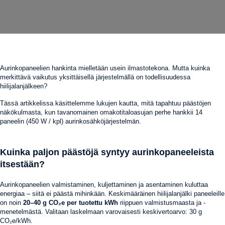
Aurinkopaneelien hankinta mielletään usein ilmastotekona. Mutta kuinka
merkittävä vaikutus yksittäisellä järjestelmällä on todellisuudessa
hiilijalanjälkeen?
Tässä artikkelissa käsittelemme lukujen kautta, mitä tapahtuu päästöjen
näkökulmasta, kun tavanomainen omakotitaloasujan perhe hankkii 14
paneelin (450 W / kpl) aurinkosähköjärjestelmän.
Kuinka paljon päästöjä syntyy aurinkopaneeleista
itsestään?
Aurinkopaneelien valmistaminen, kuljettaminen ja asentaminen kuluttaa
energiaa – siitä ei päästä mihinkään. Keskimääräinen hiilijalanjälki paneeleille
on noin
20–40 g CO₂e per tuotettu kWh
riippuen valmistusmaasta ja -
menetelmästä. Valitaan laskelmaan varovaisesti keskivertoarvo: 30 g
CO₂e/kWh.