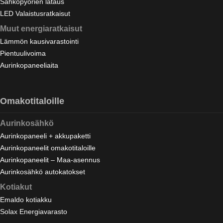
Sähköpyörien lataus
LED Valaistusratkaisut
Muut energiaratkaisut
Lämmön kausivarastointi
Pientuulivoima
Aurinkopaneeliaita
Omakotitaloille
Aurinkosähkö
Aurinkopaneeli + akkupaketti
Aurinkopaneelit omakotitaloille
Aurinkopaneelit – Maa-asennus
Aurinkosähkö autokatokset
Kotiakut
Emaldo kotiakku
Solax Energiavarasto