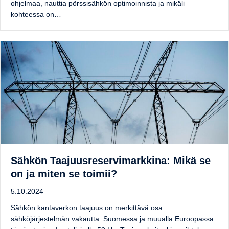
ohjelmaa, nauttia pörssisähkön optimoinnista ja mikäli
kohteessa on…
Sähkön Taajuusreservimarkkina: Mikä se
on ja miten se toimii?
5.10.2024
Sähkön kantaverkon taajuus on merkittävä osa
sähköjärjestelmän vakautta. Suomessa ja muualla Euroopassa