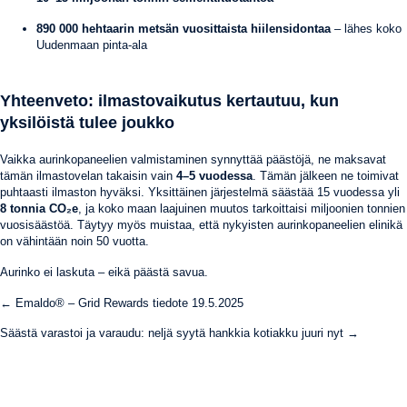
890 000 hehtaarin metsän vuosittaista hiilensidontaa
– lähes koko
Uudenmaan pinta-ala
Yhteenveto: ilmastovaikutus kertautuu, kun
yksilöistä tulee joukko
Vaikka aurinkopaneelien valmistaminen synnyttää päästöjä, ne maksavat
tämän ilmastovelan takaisin vain
4–5 vuodessa
. Tämän jälkeen ne toimivat
puhtaasti ilmaston hyväksi. Yksittäinen järjestelmä säästää 15 vuodessa yli
8 tonnia CO₂e
, ja koko maan laajuinen muutos tarkoittaisi miljoonien tonnien
vuosisäästöä. Täytyy myös muistaa, että nykyisten aurinkopaneelien elinikä
on vähintään noin 50 vuotta.
Aurinko ei laskuta – eikä päästä savua.
Posts
← Emaldo® – Grid Rewards tiedote 19.5.2025
navigation
Säästä varastoi ja varaudu: neljä syytä hankkia kotiakku juuri nyt →