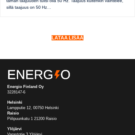
tämän taajuuden tulisi olla 50 Hz. Taajuus kuitenkin vaihtelee,
sillä taajuus on 50 Hz…
LATAA LISÄÄ
Energio Finland Oy
3228147-6
Helsinki
Lampputie 12, 00750 Helsinki
Raisio
Piilipuunkatu 1 21200 Raisio
Ylöjärvi
Varastotie 3 Ylöjärvi