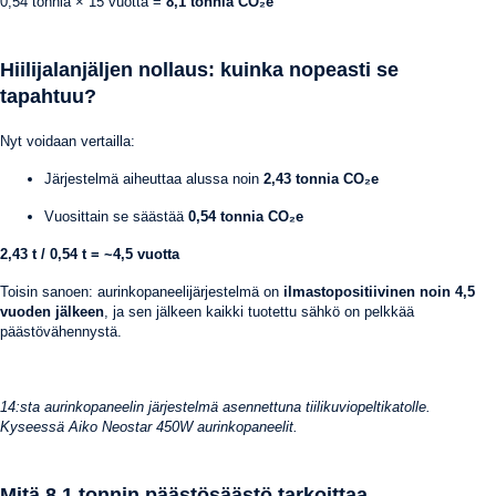
0,54 tonnia × 15 vuotta =
8,1 tonnia CO₂e
Hiilijalanjäljen nollaus: kuinka nopeasti se
tapahtuu?
Nyt voidaan vertailla:
Järjestelmä aiheuttaa alussa noin
2,43 tonnia CO₂e
Vuosittain se säästää
0,54 tonnia CO₂e
2,43 t / 0,54 t = ~4,5 vuotta
Toisin sanoen: aurinkopaneelijärjestelmä on
ilmastopositiivinen noin 4,5
vuoden jälkeen
, ja sen jälkeen kaikki tuotettu sähkö on pelkkää
päästövähennystä.
14:sta aurinkopaneelin järjestelmä asennettuna tiilikuviopeltikatolle.
Kyseessä Aiko Neostar 450W aurinkopaneelit.
Mitä 8,1 tonnin päästösäästö tarkoittaa