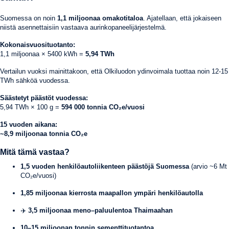
Suomessa on noin
1,1 miljoonaa omakotitaloa
. Ajatellaan, että jokaiseen
niistä asennettaisiin vastaava aurinkopaneelijärjestelmä.
Kokonaisvuosituotanto:
1,1 miljoonaa × 5400 kWh =
5,94 TWh
Vertailun vuoksi mainittakoon, että Olkiluodon ydinvoimala tuottaa noin 12-15
TWh sähköä vuodessa.
Säästetyt päästöt vuodessa:
5,94 TWh × 100 g =
594 000 tonnia CO₂e/vuosi
15 vuoden aikana:
~8,9 miljoonaa tonnia CO₂e
Mitä tämä vastaa?
1,5 vuoden henkilöautoliikenteen päästöjä Suomessa
(arvio ~6 Mt
CO₂e/vuosi)
1,85 miljoonaa kierrosta maapallon ympäri henkilöautolla
✈️
3,5 miljoonaa meno–paluulentoa Thaimaahan
10–15 miljoonan tonnin sementtituotantoa