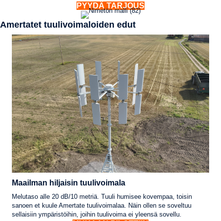
PYYDÄ TARJOUS
Amertatet tuulivoimaloiden edut
Maailman hiljaisin tuulivoimala
Melutaso alle 20 dB/10 metriä. Tuuli humisee kovempaa, toisin
sanoen et kuule Amertate tuulivoimalaa. Näin ollen se soveltuu
sellaisiin ympäristöihin, joihin tuulivoima ei yleensä sovellu.