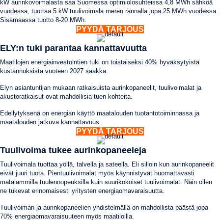
kW aurinkovoimalasta saa Suomessa optimiolosuhteissa 4,8 MWh sähköä
vuodessa, tuottaa 5 kW tuulivoimala meren rannalla jopa 25 MWh vuodessa.
Sisämaassa tuotto 8-20 MWh.
PYYDÄ TARJOUS
ELY:n tuki parantaa kannattavuutta
Maatilojen energiainvestointien tuki on toistaiseksi 40% hyväksytyistä
kustannuksista vuoteen 2027 saakka.
Elyn asiantuntijan mukaan ratkaisuista aurinkopaneelit, tuulivoimalat ja
akustoratkaisut ovat mahdollisia tuen kohteita.
Edellytyksenä on energian käyttö maatalouden tuotantotoiminnassa ja
maatalouden jatkuva kannattavuus.
PYYDÄ TARJOUS
Tuulivoima tukee aurinkopaneeleja
Tuulivoimala tuottaa yöllä, talvella ja sateella. Eli silloin kun aurinkopaneelit
eivät juuri tuota. Pientuulivoimalat myös käynnistyvät huomattavasti
matalammilla tuulennopeuksilla kuin suurikokoiset tuulivoimalat. Näin ollen
ne tukevat erinomaisesti yritysten energiaomavaraisuutta.
Tuulivoiman ja aurinkopaneelien yhdistelmällä on mahdollista päästä jopa
70% energiaomavaraisuuteen myös maatiloilla.