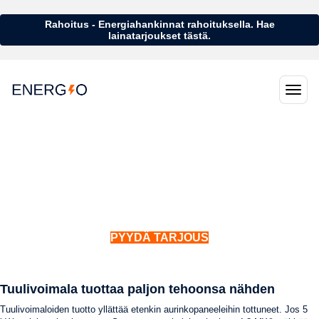
Rahoitus - Energiahankinnat rahoituksella. Hae
lainatarjoukset tästä.
Amertate tuulivoimalat
Suomessa kehitetty ja valmistettu maailman
hiljaisin tuulivoimala
Yksinoikeudella Suomessa.
PYYDÄ TARJOUS
Tuulivoimala tuottaa paljon tehoonsa nähden
Tuulivoimaloiden tuotto yllättää etenkin aurinkopaneeleihin tottuneet. Jos 5