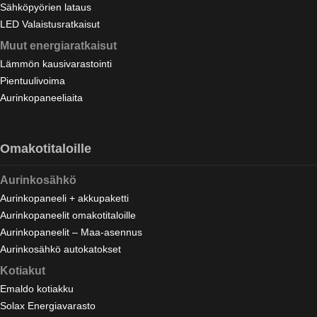
Sähköpyörien lataus
LED Valaistusratkaisut
Muut energiaratkaisut
Lämmön kausivarastointi
Pientuulivoima
Aurinkopaneeliaita
Omakotitaloille
Aurinkosähkö
Aurinkopaneeli + akkupaketti
Aurinkopaneelit omakotitaloille
Aurinkopaneelit – Maa-asennus
Aurinkosähkö autokatokset
Kotiakut
Emaldo kotiakku
Solax Energiavarasto