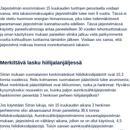
Järjestelmän ensimmäisen 15 kuukauden tuottojen perusteella voidaan
sanoa, että takaisinmaksuajaksi järjestelmälle tulee noin 9 vuotta. Tässä ei
ole otettu huomioon energian hinnannousua, joka tulee todennäköisesti
parantamaan järjestelmän kannattavuutta edelleen. Tässä järjestelmässä
käytetty paneelivalmistaja antaa paneeleilleen 30 vuoden tehontuottotakuun
ja oman käsitykseni mukaan paneelien elinikä jatkuu vielä parikymmentä
vuotta kohtuullisen tuottavina tämänkin jälkeen. Voidaan siis sanoa, että
järjestelmä maksaa itsensä moninkertaisesti takaisin.
Merkittävä lasku hiilijalanjäljessä
Sitran mukaan suomalaisten keskimääräiset hiilidioksidipäästöt ovat 10,3
tonnia vuodessa. Reilu kolmannes suomalaisen päästöistä tulee asumisesta.
Muut merkittävät päästölähteet ovat liikkuminen, ruoka ja hankinnat. Hyväksi
kysymykseksi nouseekin se, kuinka paljon aurinkosähköjärjestelmän
hankkiminen pienentää 3 henkisen perheen hiilijalanjälkeä?
Jos käytetään Sitran lukuja, niin 15 kuukauden aikana 3 henkinen
perheemme olisi aikaansaanut ilman paneeleita 38,6 tonnia
hiilidioksidipäästöjä. Aurinkosähköjärjestelmämme seurantajärjestelmän
mukaan, järjestelmä on välttänyt aikana, jolloin se on ollut käytössä, 4,5
tonnia hiilidioksidipäästöjä. Toisin sanoen aurinkosähköjärjestelmän