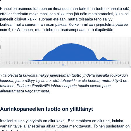
Paneelien asennus kahteen eri ilmansuuntaan tarkoittaa tuoton kannalta sitä,
että järjestelmän maksimaallinen piikkiteho jää näin matalammaksi, kuin jos
paneelit olisivat kaikki suoraan etelään, mutta toisaalta teho säilyy
korkeammalla suuremman osan päivää. Korkeimmillaan järjestelmä pääsee
noin 4,7 kW tehoon, mutta teho on tasaisempi aamusta iltapäivään.
Yllä olevasta kuviosta näkyy järjestelmän tuotto yhdeltä päivältä toukokuun
lopussa, josta näkyy hyvin se, että tehopiikki ei ole korkea, mutta käyrä on
tasainen. Pudotus iltapäivällä johtuu naapurin tontilla olevan puun
aiheuttamasta varjostumasta.
Aurinkopaneelien tuotto on yllättänyt
Itselleni suuria yllätyksiä on ollut kaksi. Ensimmäinen on ollut se, kuinka
varhain talvella järjestelmä alkaa tuottaa merkittävästi. Toinen puolestaan on