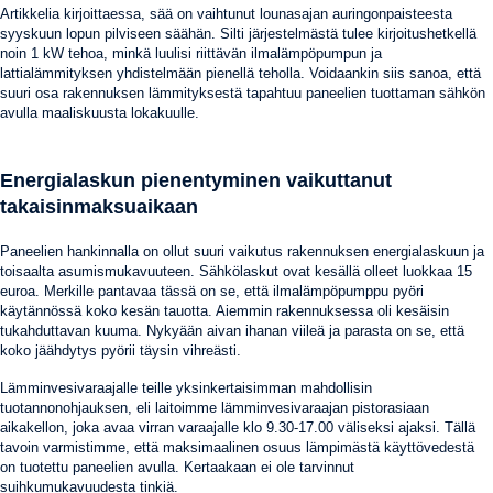
Artikkelia kirjoittaessa, sää on vaihtunut lounasajan auringonpaisteesta
syyskuun lopun pilviseen säähän. Silti järjestelmästä tulee kirjoitushetkellä
noin 1 kW tehoa, minkä luulisi riittävän ilmalämpöpumpun ja
lattialämmityksen yhdistelmään pienellä teholla. Voidaankin siis sanoa, että
suuri osa rakennuksen lämmityksestä tapahtuu paneelien tuottaman sähkön
avulla maaliskuusta lokakuulle.
Energialaskun pienentyminen vaikuttanut
takaisinmaksuaikaan
Paneelien hankinnalla on ollut suuri vaikutus rakennuksen energialaskuun ja
toisaalta asumismukavuuteen. Sähkölaskut ovat kesällä olleet luokkaa 15
euroa. Merkille pantavaa tässä on se, että ilmalämpöpumppu pyöri
käytännössä koko kesän tauotta. Aiemmin rakennuksessa oli kesäisin
tukahduttavan kuuma. Nykyään aivan ihanan viileä ja parasta on se, että
koko jäähdytys pyörii täysin vihreästi.
Lämminvesivaraajalle teille yksinkertaisimman mahdollisin
tuotannonohjauksen, eli laitoimme lämminvesivaraajan pistorasiaan
aikakellon, joka avaa virran varaajalle klo 9.30-17.00 väliseksi ajaksi. Tällä
tavoin varmistimme, että maksimaalinen osuus lämpimästä käyttövedestä
on tuotettu paneelien avulla. Kertaakaan ei ole tarvinnut
suihkumukavuudesta tinkiä.