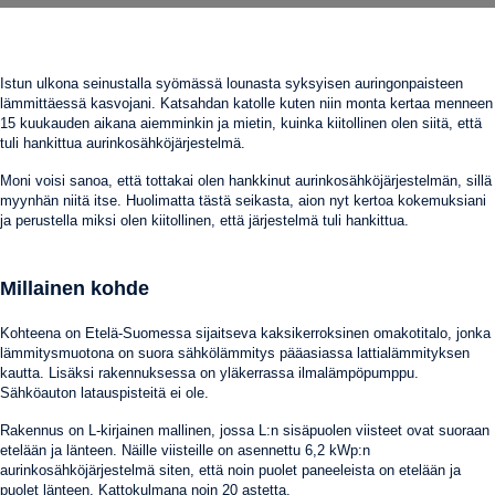
Istun ulkona seinustalla syömässä lounasta syksyisen auringonpaisteen
lämmittäessä kasvojani. Katsahdan katolle kuten niin monta kertaa menneen
15 kuukauden aikana aiemminkin ja mietin, kuinka kiitollinen olen siitä, että
tuli hankittua aurinkosähköjärjestelmä.
Moni voisi sanoa, että tottakai olen hankkinut aurinkosähköjärjestelmän, sillä
myynhän niitä itse. Huolimatta tästä seikasta, aion nyt kertoa kokemuksiani
ja perustella miksi olen kiitollinen, että järjestelmä tuli hankittua.
Millainen kohde
Kohteena on Etelä-Suomessa sijaitseva kaksikerroksinen omakotitalo, jonka
lämmitysmuotona on suora sähkölämmitys pääasiassa lattialämmityksen
kautta. Lisäksi rakennuksessa on yläkerrassa ilmalämpöpumppu.
Sähköauton latauspisteitä ei ole.
Rakennus on L-kirjainen mallinen, jossa L:n sisäpuolen viisteet ovat suoraan
etelään ja länteen. Näille viisteille on asennettu 6,2 kWp:n
aurinkosähköjärjestelmä siten, että noin puolet paneeleista on etelään ja
puolet länteen. Kattokulmana noin 20 astetta.