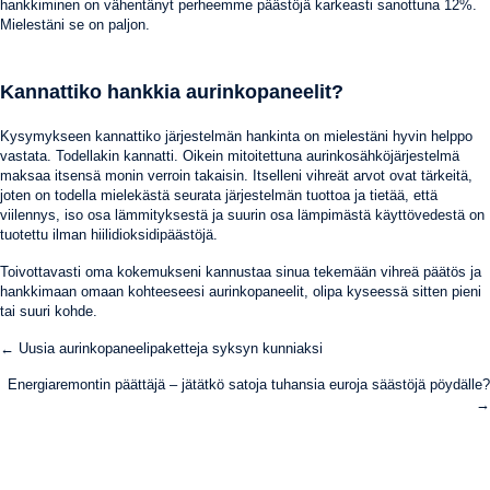
hankkiminen on vähentänyt perheemme päästöjä karkeasti sanottuna 12%.
Mielestäni se on paljon.
Kannattiko hankkia aurinkopaneelit?
Kysymykseen kannattiko järjestelmän hankinta on mielestäni hyvin helppo
vastata. Todellakin kannatti. Oikein mitoitettuna aurinkosähköjärjestelmä
maksaa itsensä monin verroin takaisin. Itselleni vihreät arvot ovat tärkeitä,
joten on todella mielekästä seurata järjestelmän tuottoa ja tietää, että
viilennys, iso osa lämmityksestä ja suurin osa lämpimästä käyttövedestä on
tuotettu ilman hiilidioksidipäästöjä.
Toivottavasti oma kokemukseni kannustaa sinua tekemään vihreä päätös ja
hankkimaan omaan kohteeseesi aurinkopaneelit, olipa kyseessä sitten pieni
tai suuri kohde.
Posts
← Uusia aurinkopaneelipaketteja syksyn kunniaksi
navigation
Energiaremontin päättäjä – jätätkö satoja tuhansia euroja säästöjä pöydälle?
→