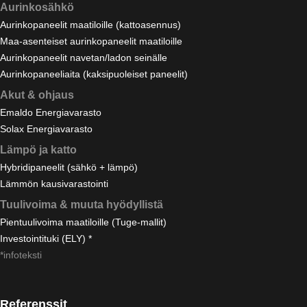
Aurinkosähkö
Aurinkopaneelit maatiloille (kattoasennus)
Maa-asenteiset aurinkopaneelit maatiloille
Aurinkopaneelit navetan/ladon seinälle
Aurinkopaneeliaita (kaksipuoleiset paneelit)
Akut & ohjaus
Emaldo Energiavarasto
Solax Energiavarasto
Lämpö ja katto
Hybridipaneelit (sähkö + lämpö)
Lämmön kausivarastointi
Tuulivoima & muuta hyödyllistä
Pientuulivoima maatiloille (Tuge-mallit)
Investointituki (ELY) *
*infoteksti
Referenssit