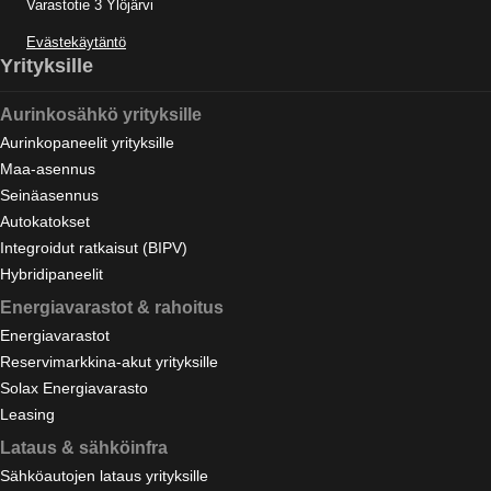
Varastotie 3 Ylöjärvi
Evästekäytäntö
Yrityksille
Aurinkosähkö yrityksille
Aurinkopaneelit yrityksille
Maa-asennus
Seinäasennus
Autokatokset
Integroidut ratkaisut (BIPV)
Hybridipaneelit
Energiavarastot & rahoitus
Energiavarastot
Reservimarkkina-akut yrityksille
Solax Energiavarasto
Leasing
Lataus & sähköinfra
Sähköautojen lataus yrityksille