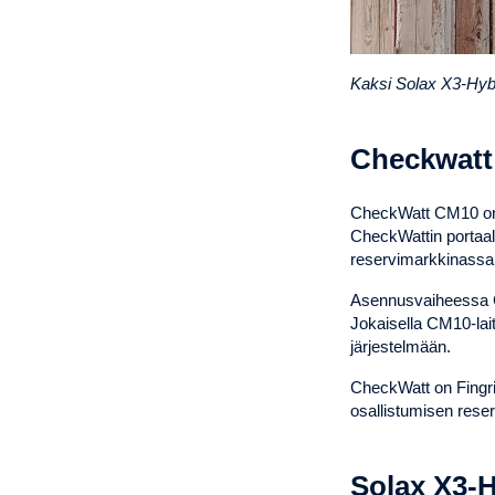
Kaksi Solax X3-Hybr
Checkwat
CheckWatt CM10 on e
CheckWattin portaali
reservimarkkinassa
Asennusvaiheessa CM
Jokaisella CM10-lait
järjestelmään.
CheckWatt on Fingri
osallistumisen reserv
Solax X3-H