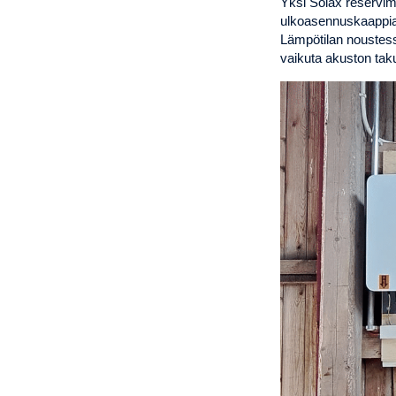
Yksi Solax reservima
ulkoasennuskaappia.
Lämpötilan noustess
vaikuta akuston taku