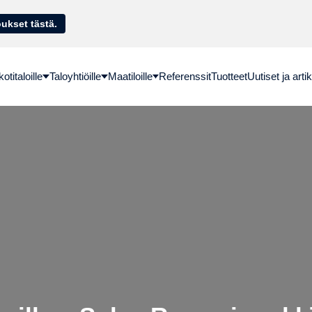
sella. Hae lainatarjoukset tästä.
titaloille
Taloyhtiöille
Maatiloille
Referenssit
Tuotteet
Uutiset ja artik