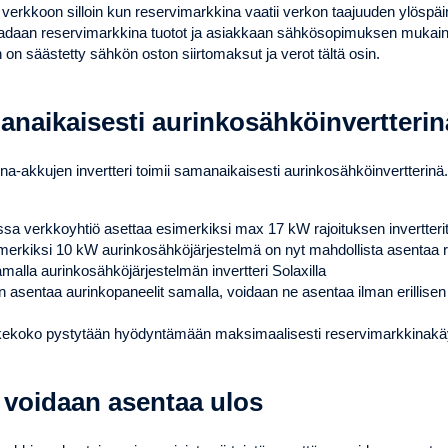
 verkkoon silloin kun reservimarkkina vaatii verkon taajuuden ylöspäi
adaan reservimarkkina tuotot ja asiakkaan sähkösopimuksen mukain
on säästetty sähkön oston siirtomaksut ja verot tältä osin.
anaikaisesti aurinkosähköinvertterin
na-akkujen invertteri toimii samanaikaisesti aurinkosähköinvertterinä
ssa verkkoyhtiö asettaa esimerkiksi max 17 kW rajoituksen invertterite
merkiksi 10 kW aurinkosähköjärjestelmä on nyt mahdollista asentaa 
malla aurinkosähköjärjestelmän invertteri Solaxilla
n asentaa aurinkopaneelit samalla, voidaan ne asentaa ilman erillisen 
kekoko pystytään hyödyntämään maksimaalisesti reservimarkkinakä
 voidaan asentaa ulos