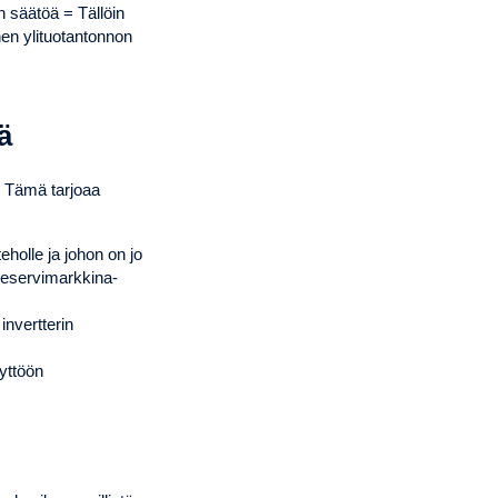
n säätöä = Tällöin
en ylituotantonnon
ä
. Tämä tarjoaa
holle ja johon on jo
reservimarkkina-
invertterin
yttöön