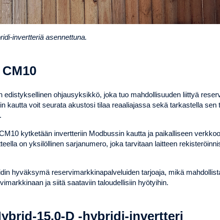
idi-invertteriä asennettuna.
t CM10
distyksellinen ohjausyksikkö, joka tuo mahdollisuuden liittyä reser
n kautta voit seurata akustosi tilaa reaaliajassa sekä tarkastella sen 
.
10 kytketään invertteriin Modbussin kautta ja paikalliseen verkkoo
teella on yksilöllinen sarjanumero, joka tarvitaan laitteen rekisteröin
din hyväksymä reservimarkkinapalveluiden tarjoaja, mikä mahdollist
imarkkinaan ja siitä saataviin taloudellisiin hyötyihin.
ybrid-15.0-D -hybridi-invertteri