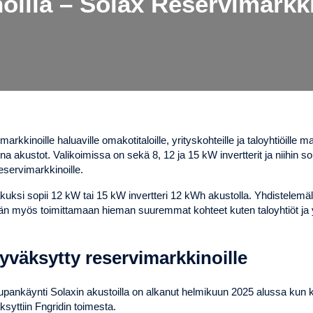
oilla – Solax Reservimarkki
rkkinoille haluaville omakotitaloille, yrityskohteille ja taloyhtiöille 
a akustot. Valikoimissa on sekä 8, 12 ja 15 kW invertterit ja niihin so
eservimarkkinoille.
akuksi sopii 12 kW tai 15 kW invertteri 12 kWh akustolla. Yhdistelemä
tään myös toimittamaan hieman suuremmat kohteet kuten taloyhtiöt ja 
yväksytty reservimarkkinoille
ankäynti Solaxin akustoilla on alkanut helmikuun 2025 alussa kun 
syttiin Fngridin toimesta.