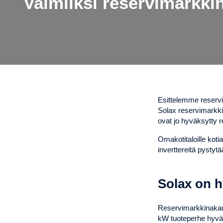
Valmiiksi reservimarkkin
Esittelemme reservima
Solax reservimarkkin
ovat jo hyväksytty r
Omakotitaloille koti
inverttereitä pysty
Solax on h
Reservimarkkinakaup
kW tuoteperhe hyväk