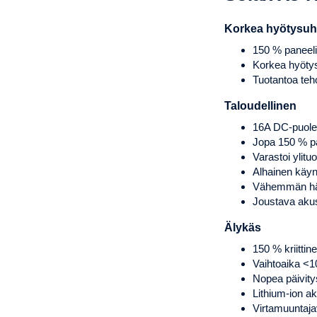
Korkea hyötysu
150 % paneeli
Korkea hyötys
Tuotantoa te
Taloudellinen
16A DC-puolen v
Jopa 150 % p
Varastoi ylitu
Alhainen käynn
Vähemmän häviö
Joustava aku
Älykäs
150 % kriitti
Vaihtoaika <
Nopea päivity
Lithium-ion a
Virtamuuntaja