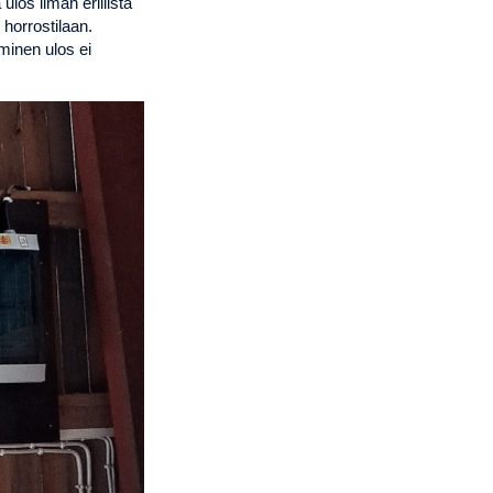
los ilman erillistä
horrostilaan.
minen ulos ei