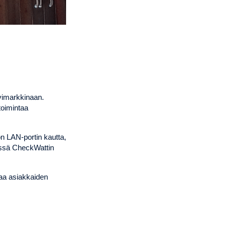
vimarkkinaan.
toimintaa
n LAN-portin kautta,
nissä CheckWattin
aa asiakkaiden