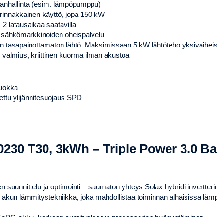
anhallinta (esim. lämpöpumppu)
rinnakkainen käyttö, jopa 150 kW
, 2 latausaikaa saatavilla
 sähkömarkkinoiden oheispalvelu
n tasapainottamaton lähtö. Maksimissaan 5 kW lähtöteho yksivaihei
valmius, kriittinen kuorma ilman akustoa
luokka
ttu ylijännitesuojaus SPD
230 T30, 3kWh – Triple Power 3.0 Ba
n suunnittelu ja optimointi – saumaton yhteys Solax hybridi invertter
n akun lämmitystekniikka, joka mahdollistaa toiminnan alhaisissa läm