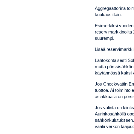
Aggregaattorina toim
kuukausittain.
Esimerkiksi vuoden 2
reservimarkkinoilta 2 
suurempi.
Lisää reservimarkki
Lähtökohtaisesti So
mutta pörssisähkön 
käytännössä kaksi v
Jos Checkwattin Ene
tuottoa. Ai toiminto
asiakkaalla on pörs
Jos valinta on kiint
Aurinkosähköllä ope
sähkönkulutukseen. 
vaatii verkon taajuu