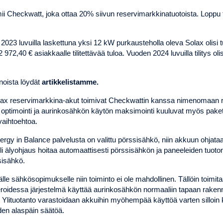
ii Checkwatt, joka ottaa 20% siivun reservimarkkinatuotoista. Loppu t
023 luvuilla laskettuna yksi 12 kW purkausteholla oleva Solax olisi t
972,40 € asiakkaalle tilitettävää tuloa. Vuoden 2024 luvuilla tilitys olisi
noista löydät
artikkelistamme
.
lax reservimarkkina-akut toimivat Checkwattin kanssa nimenomaan r
optimointi ja aurinkosähkön käytön maksimointi kuuluvat myös paket
aihtoehtoa.
rgy in Balance palvelusta on valittu pörssisähkö, niin akkuun ohjata
 eli älyohjaus hoitaa automaattisesti pörssisähkön ja paneeleiden tuot
sisähkö.
eälle sähkösopimukselle niin toiminto ei ole mahdollinen. Tällöin toimit
roidessa järjestelmä käyttää aurinkosähkön normaaliin tapaan rake
Ylituotanto varastoidaan akkuihin myöhempää käyttöä varten silloin
den alaspäin säätöä.