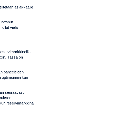
ilitetään asiakkaalle
uottanut
 ollut vielä
eservimarkkinoilla,
tiin. Tässä on
an paneeleiden
on optimoinnin kun
aan seuraavasti:
nnuksen
 kun reservimarkkina