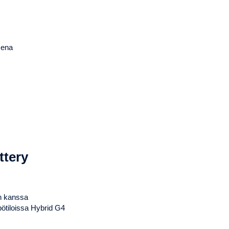
sena
ttery
in kanssa
pötiloissa Hybrid G4