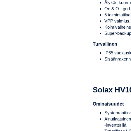
Älykäs kuorm
On & O -grid 
5 toimintatilaa
VPP valmius,
Kolmivaiheine
Super-backup 
Turvallinen
IP65 suojaus
Sisäänrakenne
Solax HV10
Ominaisuudet
Systemaattine
Ainutlaatuine
-invertterillä