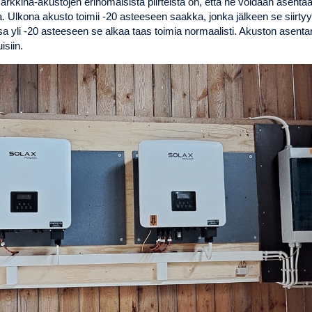
rkkina-akustojen erinomaisista piirteistä on, että ne voidaan asentaa u
 Ulkona akusto toimii -20 asteeseen saakka, jonka jälkeen se siirtyy 
a yli -20 asteeseen se alkaa taas toimia normaalisti. Akuston asenta
isiin.