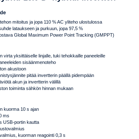
hde
tehon mitoitus ja jopa 110 % AC yliteho ulostulossa
uhde lataukseen ja purkuun, jopa 97,5 %
hostava Global Maximum Power Point Tracking (GMPPT)
irta yksittäiselle linjalle, tuki tehokkaille paneeleille
aneeleiden sisäänmenoteho
oton akustoon
istysjännite pitää invertterin päällä pidempään
tä akun ja invertterin välillä
ston toiminta sähkön hinnan mukaan
nen kuorma 10 s ajan
10 ms
s USB-portin kautta
kustovalmius
valmius, kuorman reagointi 0,3 s