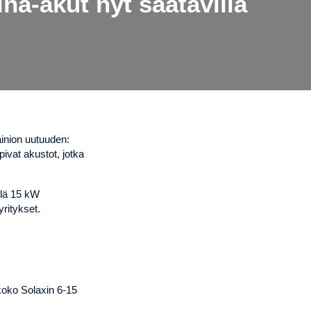
na-akut nyt saatavilla
mainion uutuuden:
pivat akustot, jotka
llä 15 kW
yritykset.
koko Solaxin 6-15