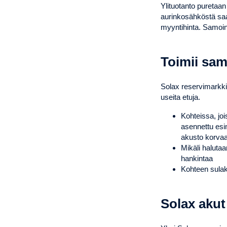
Ylituotanto puretaan
aurinkosähköstä sa
myyntihinta. Samoin 
Toimii sam
Solax reservimarkki
useita etuja.
Kohteissa, joi
asennettu esi
akusto korvaa
Mikäli halutaa
hankintaa
Kohteen sula
Solax akut