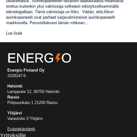
tasavertaisia.. Aurinkopaneelien tasaisen laadukkaasta rintamasta
erottuu kuitenkin yksi valmistaja selkeästi edistyksellisemmällä
teknologiallaan. Tämä valmistaja on Aiko. Väitän, että Aikon
aurinkopaneelit ovat parhaat sarjavalmisteiset aurinkopaneelit
markkinoilla. Perustellakseni tämän rohkean…
Lue lisää
Energio Finland Oy
3228147-6
Helsinki
Lampputie 12, 00750 Helsinki
Raisio
Piilipuunkatu 1 21200 Raisio
Ylöjärvi
Varastotie 3 Ylöjärvi
Evästekäytäntö
Yrityksille