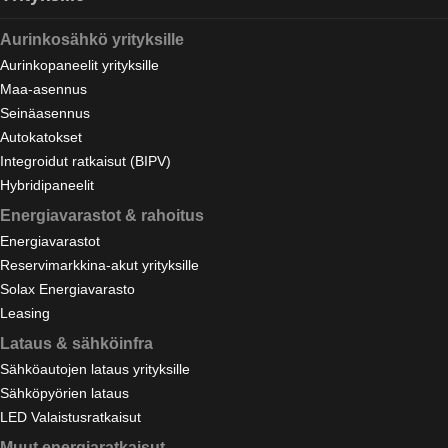
Aurinkosähkö yrityksille
Aurinkopaneelit yrityksille
Maa-asennus
Seinäasennus
Autokatokset
Integroidut ratkaisut (BIPV)
Hybridipaneelit
Energiavarastot & rahoitus
Energiavarastot
Reservimarkkina-akut yrityksille
Solax Energiavarasto
Leasing
Lataus & sähköinfra
Sähköautojen lataus yrityksille
Sähköpyörien lataus
LED Valaistusratkaisut
Muut energiaratkaisut