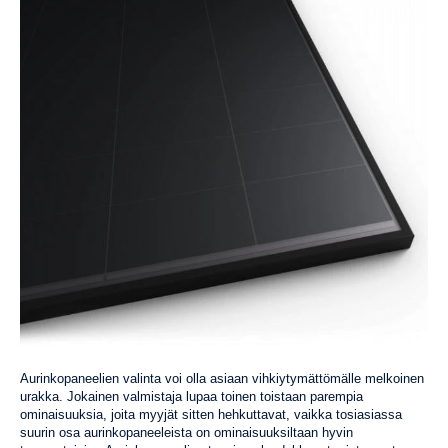
Aurinkopaneelien valinta voi olla asiaan vihkiytymättömälle melkoinen
urakka. Jokainen valmistaja lupaa toinen toistaan parempia
ominaisuuksia, joita myyjät sitten hehkuttavat, vaikka tosiasiassa
suurin osa aurinkopaneeleista on ominaisuuksiltaan hyvin