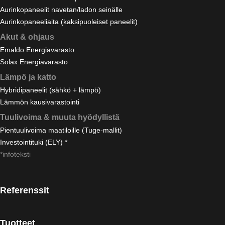
Aurinkopaneelit navetan/ladon seinälle
Aurinkopaneeliaita (kaksipuoleiset paneelit)
Akut & ohjaus
Emaldo Energiavarasto
Solax Energiavarasto
Lämpö ja katto
Hybridipaneelit (sähkö + lämpö)
Lämmön kausivarastointi
Tuulivoima & muuta hyödyllistä
Pientuulivoima maatiloille (Tuge-mallit)
Investointituki (ELY) *
*infoteksti
Referenssit
Tuotteet