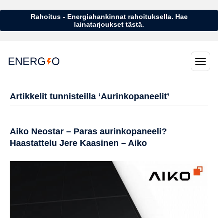
Rahoitus - Energiahankinnat rahoituksella. Hae
lainatarjoukset tästä.
Artikkelit tunnisteilla ‘Aurinkopaneelit’
Aiko Neostar – Paras aurinkopaneeli?
Haastattelu Jere Kaasinen – Aiko