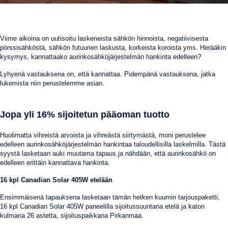
Viime aikoina on uutisoitu laskeneista sähkön hinnoista, negatiivisesta
pörssisähköstä, sähkön futuurien laskusta, korkeista koroista yms. Herääkin
kysymys, kannattaako aurinkosähköjärjestelmän hankinta edelleen?
Lyhyenä vastauksena on, että kannattaa. Pidempänä vastauksena, jatka
lukemista niin perustelemme asian.
Jopa yli 16% sijoitetun pääoman tuotto
Huolimatta vihreistä arvoista ja vihreästä siirtymästä, moni perustelee
edelleen aurinkosähköjärjestelmän hankintaa taloudellisilla laskelmilla. Tästä
syystä lasketaan auki muutama tapaus ja nähdään, että aurinkosähkö on
edelleen erittäin kannattava hankinta.
16 kpl Canadian Solar 405W etelään
Ensimmäisenä tapauksena lasketaan tämän hetken kuumin tarjouspaketti,
16 kpl Canadian Solar 405W paneelilla sijoitussuuntana etelä ja katon
kulmana 26 astetta, sijoituspaikkana Pirkanmaa.