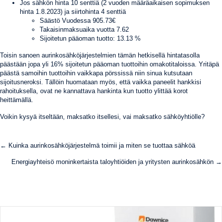
Jos sähkön hinta 10 senttiä (2 vuoden määräaikaisen sopimuksen
hinta 1.8.2023) ja siirtohinta 4 senttiä
Säästö Vuodessa
905.73
€
Takaisinmaksuaika vuotta
7.62
Sijoitetun pääoman tuotto:
13.13
%
Toisin sanoen aurinkosähköjärjestelmien tämän hetkisellä hintatasolla
päästään jopa yli 16% sijoitetun pääoman tuottoihin omakotitaloissa. Yritäpä
päästä samoihin tuottoihin vaikkapa pörssissä niin sinua kutsutaan
sijoitusneroksi. Tällöin huomataan myös, että vaikka paneelit hankkisi
rahoituksella, ovat ne kannattava hankinta kun tuotto ylittää korot
heittämällä.
Voikin kysyä itseltään, maksatko itsellesi, vai maksatko sähköyhtiölle?
Posts
← Kuinka aurinkosähköjärjestelmä toimii ja miten se tuottaa sähköä
navigation
Energiayhteisö moninkertaista taloyhtiöiden ja yritysten aurinkosähkön →