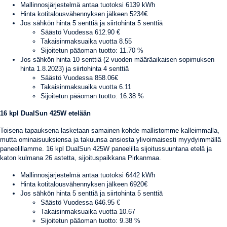
Mallinnosjärjestelmä antaa tuotoksi 6139 kWh
Hinta kotitalousvähennyksen jälkeen 5234€
Jos sähkön hinta 5 senttiä ja siirtohinta 5 senttiä
Säästö Vuodessa 612.90 €
Takaisinmaksuaika vuotta 8.55
Sijoitetun pääoman tuotto: 11.70 %
Jos sähkön hinta 10 senttiä (2 vuoden määräaikaisen sopimuksen
hinta 1.8.2023) ja siirtohinta 4 senttiä
Säästö Vuodessa 858.06€
Takaisinmaksuaika vuotta 6.11
Sijoitetun pääoman tuotto:
16.38
%
16 kpl DualSun 425W etelään
Toisena tapauksena lasketaan samainen kohde mallistomme kalleimmalla,
mutta ominaisuuksiensa ja takuunsa ansiosta ylivoimaisesti myydyimmällä
paneelillamme. 16 kpl DualSun 425W paneelilla sijoitussuuntana etelä ja
katon kulmana 26 astetta, sijoituspaikkana Pirkanmaa.
Mallinnosjärjestelmä antaa tuotoksi 6442 kWh
Hinta kotitalousvähennyksen jälkeen 6920€
Jos sähkön hinta 5 senttiä ja siirtohinta 5 senttiä
Säästö Vuodessa 646.95 €
Takaisinmaksuaika vuotta 10.67
Sijoitetun pääoman tuotto:
9.38
%