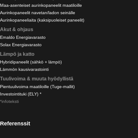
Maa-asenteiset aurinkopaneelit maatiloille
Aurinkopaneelit navetan/ladon seinälle
Aurinkopaneeliaita (kaksipuoleiset paneelit)
Akut & ohjaus
Emaldo Energiavarasto
Solax Energiavarasto
Lämpö ja katto
Hybridipaneelit (sähkö + lämpö)
Lämmön kausivarastointi
Tuulivoima & muuta hyödyllistä
Pientuulivoima maatiloille (Tuge-mallit)
Investointituki (ELY) *
*infoteksti
Referenssit