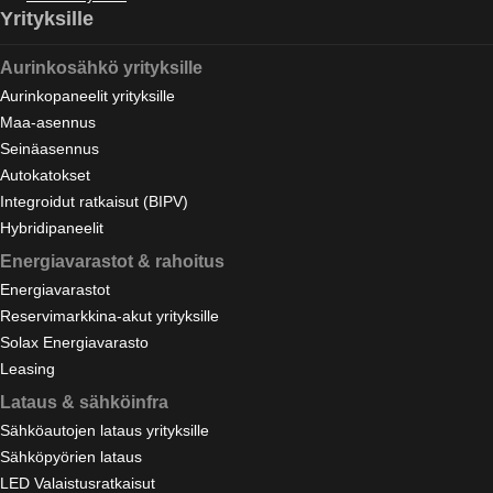
Yrityksille
Aurinkosähkö yrityksille
Aurinkopaneelit yrityksille
Maa-asennus
Seinäasennus
Autokatokset
Integroidut ratkaisut (BIPV)
Hybridipaneelit
Energiavarastot & rahoitus
Energiavarastot
Reservimarkkina-akut yrityksille
Solax Energiavarasto
Leasing
Lataus & sähköinfra
Sähköautojen lataus yrityksille
Sähköpyörien lataus
LED Valaistusratkaisut