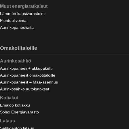
Muut energiaratkaisut
Lämmön kausivarastointi
Pientuulivoima
Aurinkopaneeliaita
Omakotitaloille
Aurinkosähkö
Aurinkopaneeli + akkupaketti
Aurinkopaneelit omakotitaloille
Aurinkopaneelit – Maa-asennus
Aurinkosähkö autokatokset
Kotiakut
Emaldo kotiakku
Solax Energiavarasto
Lataus
Sähköauton lataus