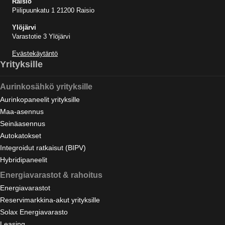
Raisio
Piilipuunkatu 1 21200 Raisio
Ylöjärvi
Varastotie 3 Ylöjärvi
Evästekäytäntö
Yrityksille
Aurinkosähkö yrityksille
Aurinkopaneelit yrityksille
Maa-asennus
Seinäasennus
Autokatokset
Integroidut ratkaisut (BIPV)
Hybridipaneelit
Energiavarastot & rahoitus
Energiavarastot
Reservimarkkina-akut yrityksille
Solax Energiavarasto
Leasing