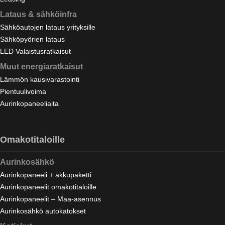
Lataus & sähköinfra
Sähköautojen lataus yrityksille
Sähköpyörien lataus
LED Valaistusratkaisut
Muut energiaratkaisut
Lämmön kausivarastointi
Pientuulivoima
Aurinkopaneeliaita
Omakotitaloille
Aurinkosähkö
Aurinkopaneeli + akkupaketti
Aurinkopaneelit omakotitaloille
Aurinkopaneelit – Maa-asennus
Aurinkosähkö autokatokset