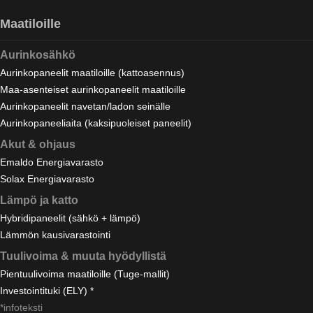
Maatiloille
Aurinkosähkö
Aurinkopaneelit maatiloille (kattoasennus)
Maa-asenteiset aurinkopaneelit maatiloille
Aurinkopaneelit navetan/ladon seinälle
Aurinkopaneeliaita (kaksipuoleiset paneelit)
Akut & ohjaus
Emaldo Energiavarasto
Solax Energiavarasto
Lämpö ja katto
Hybridipaneelit (sähkö + lämpö)
Lämmön kausivarastointi
Tuulivoima & muuta hyödyllistä
Pientuulivoima maatiloille (Tuge-mallit)
Investointituki (ELY) *
*infoteksti