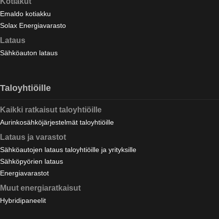
Kotiakut
Emaldo kotiakku
Solax Energiavarasto
Lataus
Sähköauton lataus
Taloyhtiöille
Kaikki ratkaisut taloyhtiöille
Aurinkosähköjärjestelmät taloyhtiöille
Lataus ja varastot
Sähköautojen lataus taloyhtiöille ja yrityksille
Sähköpyörien lataus
Energiavarastot
Muut energiaratkaisut
Hybridipaneelit