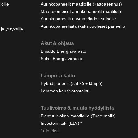
öille
Aurinkopaneelit maatiloille (kattoasennus)
Maa-asenteiset aurinkopaneelit maatiloille
Aurinkopaneelit navetan/ladon seinälle
Aurinkopaneeliaita (kaksipuoleiset paneelit)
a yrityksille
Akut & ohjaus
Emaldo Energiavarasto
Solax Energiavarasto
Lämpö ja katto
Hybridipaneelit (sähkö + lämpö)
Lämmön kausivarastointi
Tuulivoima & muuta hyödyllistä
Pientuulivoima maatiloille (Tuge-mallit)
Investointituki (ELY) *
*infoteksti