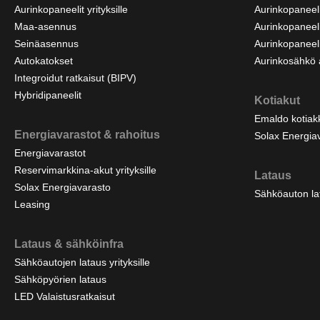
Aurinkopaneelit yrityksille
Aurinkopaneeli
Maa-asennus
Aurinkopaneeli
Seinäasennus
Aurinkopaneel
Autokatokset
Aurinkosähkö 
Integroidut ratkaisut (BIPV)
Hybridipaneelit
Kotiakut
Emaldo kotiak
Energiavarastot & rahoitus
Solax Energia
Energiavarastot
Reservimarkkina-akut yrityksille
Lataus
Solax Energiavarasto
Sähköauton la
Leasing
Lataus & sähköinfra
Sähköautojen lataus yrityksille
Sähköpyörien lataus
LED Valaistusratkaisut