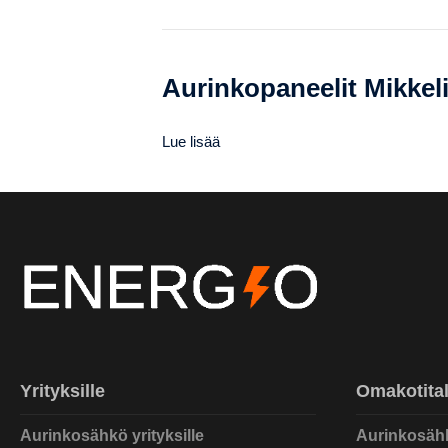
Aurinkopaneelit Mikkel
Lue lisää
Yrityksille
Omakotital
Aurinkosähkö yrityksille
Aurinkosäh