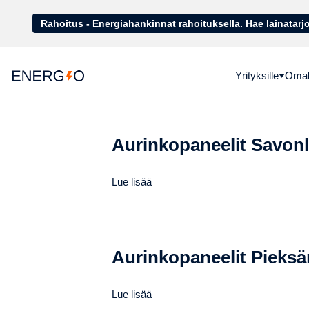
Rahoitus - Energiahankinnat rahoituk
Yrityksille
Omako
Aurinkopaneelit Savon
Lue lisää
Aurinkopaneelit Pieks
Lue lisää