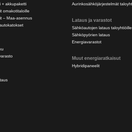
 + akkupaketti
Aurinkosähköjärjestelmät taloyhti
t omakotitaloille
it – Maa-asennus
Lataus ja varastot
autokatokset
Sähköautojen lataus taloyhtiöille j
Sähköpyörien lataus
Energiavarastot
ku
varasto
Muut energiaratkaisut
Hybridipaneelit
taus