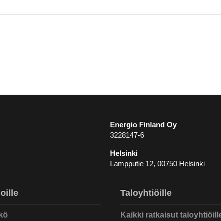
i
Energio Finland Oy
3228147-6
Helsinki
Lampputie 12, 00750 Helsinki
oille
Taloyhtiöille
kö
Kaikki ratkaisut taloyhtiöill