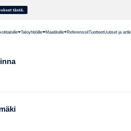
sella. Hae lainatarjoukset tästä.
titaloille
Taloyhtiöille
Maatiloille
Referenssit
Tuotteet
Uutiset ja artik
linna
ämäki